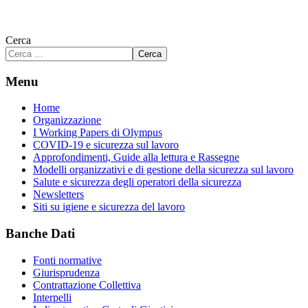
Cerca
Cerca
Menu
Home
Organizzazione
I Working Papers di Olympus
COVID-19 e sicurezza sul lavoro
Approfondimenti, Guide alla lettura e Rassegne
Modelli organizzativi e di gestione della sicurezza sul lavoro
Salute e sicurezza degli operatori della sicurezza
Newsletters
Siti su igiene e sicurezza del lavoro
Banche Dati
Fonti normative
Giurisprudenza
Contrattazione Collettiva
Interpelli