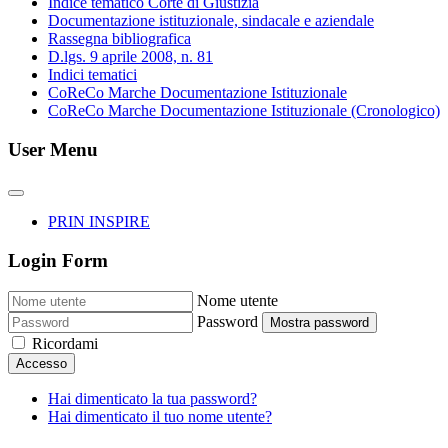
Indice tematico Corte di Giustizia
Documentazione istituzionale, sindacale e aziendale
Rassegna bibliografica
D.lgs. 9 aprile 2008, n. 81
Indici tematici
CoReCo Marche Documentazione Istituzionale
CoReCo Marche Documentazione Istituzionale (Cronologico)
User Menu
PRIN INSPIRE
Login Form
Nome utente
Password
Mostra password
Ricordami
Accesso
Hai dimenticato la tua password?
Hai dimenticato il tuo nome utente?