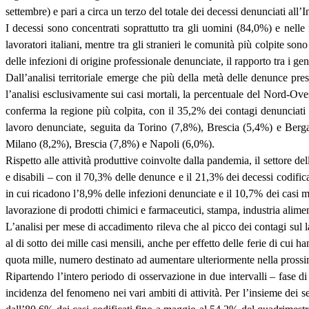
settembre) e pari a circa un terzo del totale dei decessi denunciati all’
I decessi sono concentrati soprattutto tra gli uomini (84,0%) e nell
lavoratori italiani, mentre tra gli stranieri le comunità più colpite s
delle infezioni di origine professionale denunciate, il rapporto tra i g
Dall’analisi territoriale emerge che più della metà delle denunce p
l’analisi esclusivamente sui casi mortali, la percentuale del Nord-Ov
conferma la regione più colpita, con il 35,2% dei contagi denunciati e
lavoro denunciate, seguita da Torino (7,8%), Brescia (5,4%) e Berga
Milano (8,2%), Brescia (7,8%) e Napoli (6,0%).
Rispetto alle attività produttive coinvolte dalla pandemia, il settore del
e disabili – con il 70,3% delle denunce e il 21,3% dei decessi codifica
in cui ricadono l’8,9% delle infezioni denunciate e il 10,7% dei casi morta
lavorazione di prodotti chimici e farmaceutici, stampa, industria alimenta
L’analisi per mese di accadimento rileva che al picco dei contagi sul
al di sotto dei mille casi mensili, anche per effetto delle ferie di c
quota mille, numero destinato ad aumentare ulteriormente nella prossim
Ripartendo l’intero periodo di osservazione in due intervalli – fase 
incidenza del fenomeno nei vari ambiti di attività. Per l’insieme dei s