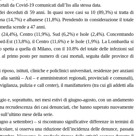
ortali da Covid-19 comunicati dall’Iss alla stessa data.
ei deceduti di 59 anni. In quasi nove casi su 10 (89,3%) si tratta di
rumena (14,7%) e albanese (11,8%). Prendendo in considerazione il totale
à media scende a 47 anni.
Est (24,4%), Centro (11,9%), Sud (6,2%) e Isole (2,4%). Concentrando
Nord-Est (13,8%), il Centro (11,6%) e le Isole (1,9%). La Lombardia si
 spetta a quella di Milano, con il 10.8% del totale delle infezioni sul
al primo posto per numero di casi mortali, seguita dalle province di
iposo, istituti, cliniche e policlinici universitari, residenze per anziani
alla sanità – Asl – e amministratori regionali, provinciali e comunali),
gilanza, pulizia e call center), il manifatturiero (tra cui gli addetti alla
gio e, soprattutto, nei mesi estivi di giugno-agosto, con un andamento
sa una recrudescenza dei casi denunciati, che hanno superato nuovamente
sull’ultimo mese della serie.
o a settembre) – si riscontrano significative differenze in termini di
ticolare, si osserva una riduzione dell’incidenza delle denunce, passata