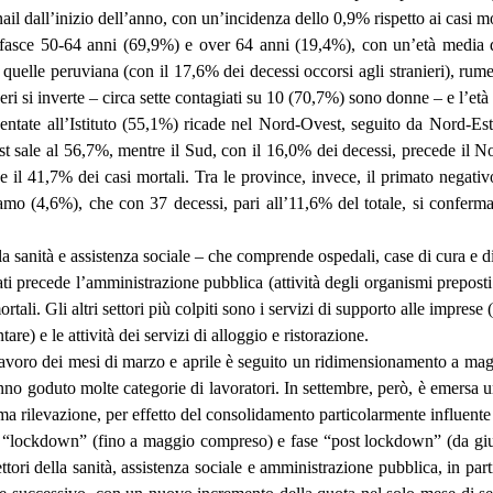
Inail dall’inizio dell’anno, con un’incidenza dello 0,9% rispetto ai casi m
e fasce 50-64 anni (69,9%) e over 64 anni (19,4%), con un’età media d
ono quelle peruviana (con il 17,6% dei decessi occorsi agli stranieri), 
eneri si inverte – circa sette contagiati su 10 (70,7%) sono donne – e l’et
resentate all’Istituto (55,1%) ricade nel Nord-Ovest, seguito da Nord-
est sale al 56,7%, mentre il Sud, con il 16,0% dei decessi, precede il 
 il 41,7% dei casi mortali. Tra le province, invece, il primato negativo
mo (4,6%), che con 37 decessi, pari all’11,6% del totale, si conferma 
la sanità e assistenza sociale – che comprende ospedali, case di cura e di r
ti precede l’amministrazione pubblica (attività degli organismi preposti 
li. Gli altri settori più colpiti sono i servizi di supporto alle imprese (vi
re) e le attività dei servizi di alloggio e ristorazione.
 lavoro dei mesi di marzo e aprile è seguito un ridimensionamento a mag
ui hanno goduto molte categorie di lavoratori. In settembre, però, è emer
a rilevazione, per effetto del consolidamento particolarmente influente 
di “lockdown” (fino a maggio compreso) e fase “post lockdown” (da giugn
ettori della sanità, assistenza sociale e amministrazione pubblica, in par