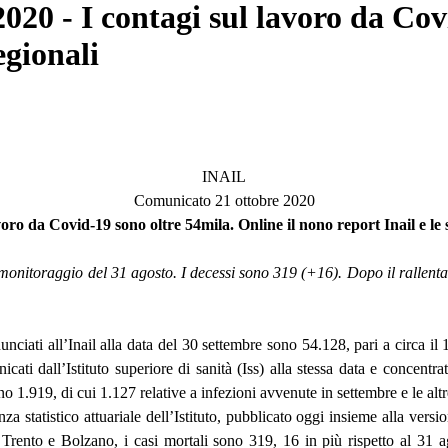
20 - I contagi sul lavoro da Cov
egionali
INAIL
Comunicato 21 ottobre 2020
voro da Covid-19 sono oltre 54mila. Online il nono report Inail e le
l monitoraggio del 31 agosto. I decessi sono 319 (+16). Dopo il rallent
ciati all’Inail alla data del 30 settembre sono 54.128, pari a circa i
cati dall’Istituto superiore di sanità (Iss) alla stessa data e concentr
o 1.919, di cui 1.127 relative a infezioni avvenute in settembre e le alt
 statistico attuariale dell’Istituto, pubblicato oggi insieme alla vers
 Trento e Bolzano, i casi mortali sono 319, 16 in più rispetto al 31 a