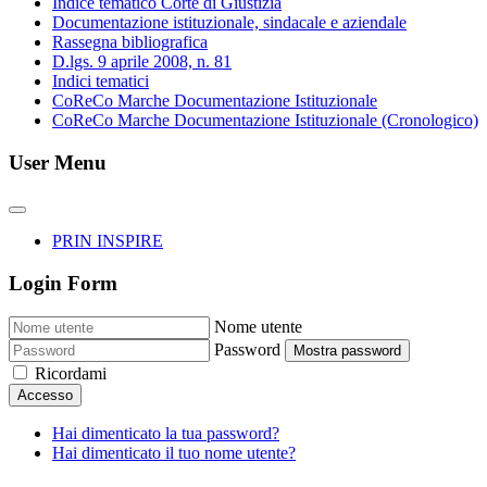
Indice tematico Corte di Giustizia
Documentazione istituzionale, sindacale e aziendale
Rassegna bibliografica
D.lgs. 9 aprile 2008, n. 81
Indici tematici
CoReCo Marche Documentazione Istituzionale
CoReCo Marche Documentazione Istituzionale (Cronologico)
User Menu
PRIN INSPIRE
Login Form
Nome utente
Password
Mostra password
Ricordami
Accesso
Hai dimenticato la tua password?
Hai dimenticato il tuo nome utente?