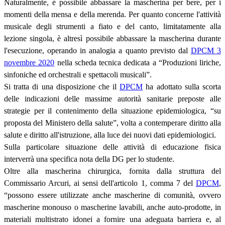
Naturalmente, è possibile abbassare la mascherina per bere, per i
momenti della mensa e della merenda. Per quanto concerne l'attività
musicale degli strumenti a fiato e del canto, limitatamente alla
lezione singola, è altresì possibile abbassare la mascherina durante
l'esecuzione, operando in analogia a quanto previsto dal
DPCM 3
novembre 2020
nella scheda tecnica dedicata a “Produzioni liriche,
sinfoniche ed orchestrali e spettacoli musicali”.
Si tratta di una disposizione che il
DPCM
ha adottato sulla scorta
delle indicazioni delle massime autorità sanitarie preposte alle
strategie per il contenimento della situazione epidemiologica, “su
proposta del Ministero della salute”, volta a contemperare diritto alla
salute e diritto all'istruzione, alla luce dei nuovi dati epidemiologici.
Sulla particolare situazione delle attività di educazione fisica
interverrà una specifica nota della DG per lo studente.
Oltre alla mascherina chirurgica, fornita dalla struttura del
Commissario Arcuri, ai sensi dell'articolo 1, comma 7 del
DPCM
,
“possono essere utilizzate anche mascherine di comunità, ovvero
mascherine monouso o mascherine lavabili, anche auto-prodotte, in
materiali multistrato idonei a fornire una adeguata barriera e, al