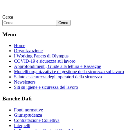
Cerca
Cerca
Menu
Home
Organizzazione
I Working Papers di Olympus
COVID-19 e sicurezza sul lavoro
Approfondimenti, Guide alla lettura e Rassegne
Modelli organizzativi e di gestione della sicurezza sul lavoro
Salute e sicurezza degli operatori della sicurezza
Newsletters
Siti su igiene e sicurezza del lavoro
Banche Dati
Fonti normative
Giurisprudenza
Contrattazione Collettiva
Interpelli