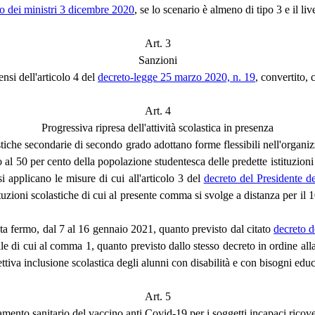
io dei ministri 3 dicembre 2020
, se lo scenario è almeno di tipo 3 e il li
Art. 3
Sanzioni
ensi dell'articolo 4 del
decreto-legge 25 marzo 2020, n. 19
, convertito,
Art. 4
Progressiva ripresa dell'attività scolastica in presenza
che secondarie di secondo grado adottano forme flessibili nell'organizzazi
0 per cento della popolazione studentesca delle predette istituzioni l'att
 si applicano le misure di cui all'articolo 3 del
decreto del Presidente d
tituzioni scolastiche di cui al presente comma si svolge a distanza per il
esta fermo, dal 7 al 16 gennaio 2021, quanto previsto dal citato
decreto d
lle di cui al comma 1, quanto previsto dallo stesso decreto in ordine alla
ttiva inclusione scolastica degli alunni con disabilità e con bisogni educa
Art. 5
mento sanitario del vaccino anti Covid-19 per i soggetti incapaci ricoverat