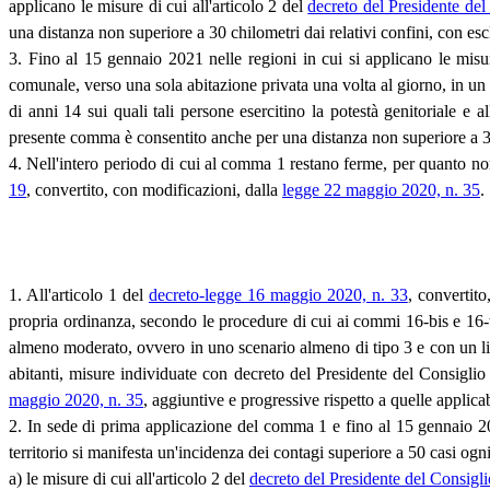
applicano le misure di cui all'articolo 2 del
decreto del Presidente del
una distanza non superiore a 30 chilometri dai relativi confini, con es
3. Fino al 15 gennaio 2021 nelle regioni in cui si applicano le misur
comunale, verso una sola abitazione privata una volta al giorno, in un a
di anni 14 sui quali tali persone esercitino la potestà genitoriale e
presente comma è consentito anche per una distanza non superiore a 30 
4. Nell'intero periodo di cui al comma 1 restano ferme, per quanto non
19
, convertito, con modificazioni, dalla
legge 22 maggio 2020, n. 35
.
1. All'articolo 1 del
decreto-legge 16 maggio 2020, n. 33
, convertit
propria ordinanza, secondo le procedure di cui ai commi 16-bis e 16-te
almeno moderato, ovvero in uno scenario almeno di tipo 3 e con un live
abitanti, misure individuate con decreto del Presidente del Consiglio 
maggio 2020, n. 35
, aggiuntive e progressive rispetto a quelle applicabi
2. In sede di prima applicazione del comma 1 e fino al 15 gennaio 202
territorio si manifesta un'incidenza dei contagi superiore a 50 casi ogn
a) le misure di cui all'articolo 2 del
decreto del Presidente del Consigl