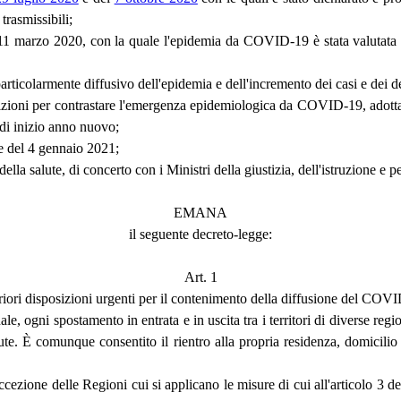
trasmissibili;
l'11 marzo 2020, con la quale l'epidemia da COVID-19 è stata valutata c
articolarmente diffusivo dell'epidemia e dell'incremento dei casi e dei d
sizioni per contrastare l'emergenza epidemiologica da COVID-19, adott
e di inizio anno nuovo;
ne del 4 gennaio 2021;
lla salute, di concerto con i Ministri della giustizia, dell'istruzione e pe
EMANA
il seguente decreto-legge:
Art. 1
riori disposizioni urgenti per il contenimento della diffusione del COV
nale, ogni spostamento in entrata e in uscita tra i territori di diverse r
lute. È comunque consentito il rientro alla propria residenza, domicili
ccezione delle Regioni cui si applicano le misure di cui all'articolo 3 d