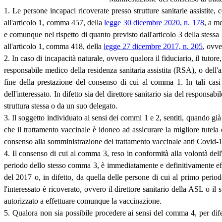
1. Le persone incapaci ricoverate presso strutture sanitarie assistit
all'articolo 1, comma 457, della
legge 30 dicembre 2020, n. 178
, a m
e comunque nel rispetto di quanto previsto dall'articolo 3 della stessa 
all'articolo 1, comma 418, della
legge 27 dicembre 2017, n. 205
, ovve
2. In caso di incapacità naturale, ovvero qualora il fiduciario, il tutor
responsabile medico della residenza sanitaria assistita (RSA), o dell
fine della prestazione del consenso di cui al comma 1. In tali casi 
dell'interessato. In difetto sia del direttore sanitario sia del responsa
struttura stessa o da un suo delegato.
3. Il soggetto individuato ai sensi dei commi 1 e 2, sentiti, quando già 
che il trattamento vaccinale è idoneo ad assicurare la migliore tutela 
consenso alla somministrazione del trattamento vaccinale anti Covid-19
4. Il consenso di cui al comma 3, reso in conformità alla volontà dell'
periodo dello stesso comma 3, è immediatamente e definitivamente effic
del 2017 o, in difetto, da quella delle persone di cui al primo period
l'interessato è ricoverato, ovvero il direttore sanitario della ASL o i
autorizzato a effettuare comunque la vaccinazione.
5. Qualora non sia possibile procedere ai sensi del comma 4, per difetto