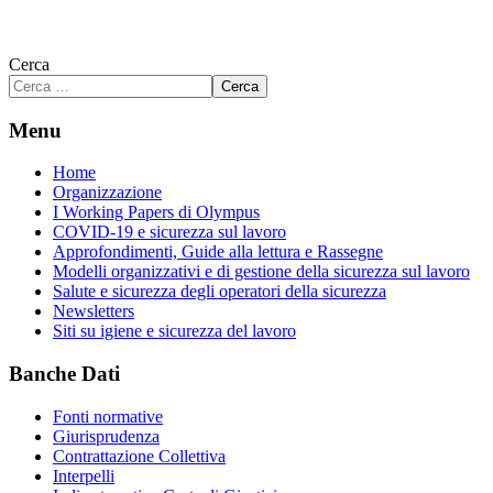
Cerca
Cerca
Menu
Home
Organizzazione
I Working Papers di Olympus
COVID-19 e sicurezza sul lavoro
Approfondimenti, Guide alla lettura e Rassegne
Modelli organizzativi e di gestione della sicurezza sul lavoro
Salute e sicurezza degli operatori della sicurezza
Newsletters
Siti su igiene e sicurezza del lavoro
Banche Dati
Fonti normative
Giurisprudenza
Contrattazione Collettiva
Interpelli