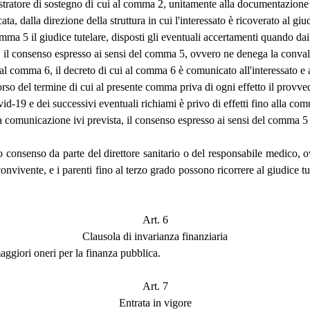
istratore di sostegno di cui al comma 2, unitamente alla documentazione 
, dalla direzione della struttura in cui l'interessato è ricoverato al giudi
comma 5 il giudice tutelare, disposti gli eventuali accertamenti quando da
il consenso espresso ai sensi del comma 5, ovvero ne denega la conval
 al comma 6, il decreto di cui al comma 6 è comunicato all'interessato e
decorso del termine di cui al presente comma priva di ogni effetto il pro
id-19 e dei successivi eventuali richiami è privo di effetti fino alla co
a comunicazione ivi prevista, il consenso espresso ai sensi del comma 5 s
o consenso da parte del direttore sanitario o del responsabile medico, o
onvivente, e i parenti fino al terzo grado possono ricorrere al giudice t
Art. 6
Clausola di invarianza finanziaria
ggiori oneri per la finanza pubblica.
Art. 7
Entrata in vigore