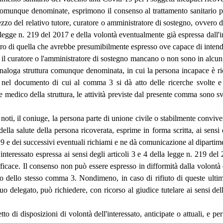
e, comunque denominate, esprimono il consenso al trattamento sanitario p
ezzo del relativo tutore, curatore o amministratore di sostegno, ovvero de
legge n. 219 del 2017 e della volontà eventualmente già espressa dall'inte
ro di quella che avrebbe presumibilmente espresso ove capace di intende
e, il curatore o l'amministratore di sostegno mancano o non sono in alcun m
'analoga struttura comunque denominata, in cui la persona incapace è r
nel documento di cui al comma 3 si dà atto delle ricerche svolte e de
bile medico della struttura, le attività previste dal presente comma sono 
noti, il coniuge, la persona parte di unione civile o stabilmente conviven
della salute della persona ricoverata, esprime in forma scritta, ai sens
 e dei successivi eventuali richiami e ne dà comunicazione al dipartime
interessato espressa ai sensi degli articoli 3 e 4 della legge n. 219 del 
ace. Il consenso non può essere espresso in difformità dalla volontà dell
o dello stesso comma 3. Nondimeno, in caso di rifiuto di queste ultime, 
l suo delegato, può richiedere, con ricorso al giudice tutelare ai sensi 
 di disposizioni di volontà dell'interessato, anticipate o attuali, e per 