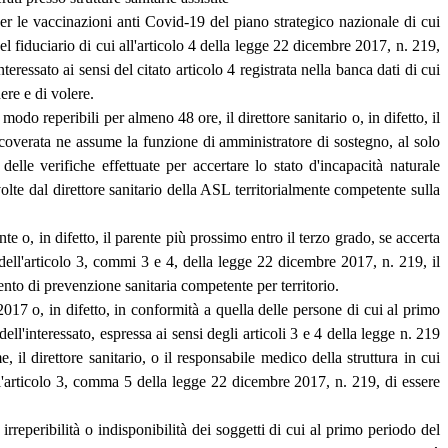
er le vaccinazioni anti Covid-19 del piano strategico nazionale di cui
l fiduciario di cui all'articolo 4 della legge 22 dicembre 2017, n. 219,
ressato ai sensi del citato articolo 4 registrata nella banca dati di cui
re e di volere.
odo reperibili per almeno 48 ore, il direttore sanitario o, in difetto, il
icoverata ne assume la funzione di amministratore di sostegno, al solo
lle verifiche effettuate per accertare lo stato d'incapacità naturale
svolte dal direttore sanitario della ASL territorialmente competente sulla
te o, in difetto, il parente più prossimo entro il terzo grado, se accerta
i dell'articolo 3, commi 3 e 4, della legge 22 dicembre 2017, n. 219, il
nto di prevenzione sanitaria competente per territorio.
2017 o, in difetto, in conformità a quella delle persone di cui al primo
'interessato, espressa ai sensi degli articoli 3 e 4 della legge n. 219
il direttore sanitario, o il responsabile medico della struttura in cui
dell'articolo 3, comma 5 della legge 22 dicembre 2017, n. 219, di essere
irreperibilità o indisponibilità dei soggetti di cui al primo periodo del