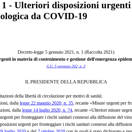
 1 - Ulteriori disposizioni urgent
miologica da COVID-19
Decreto-legge 5 gennaio 2021, n. 1 (Raccolta 2021)
 urgenti in materia di contenimento e gestione dell'emergenza epid
G.U. 5 gennaio 202, n. 3
IL PRESIDENTE DELLA REPUBBLICA
tazioni della libertà di circolazione per motivi di sanità;
ioni, dalla
legge 22 maggio 2020, n. 35
, recante «Misure urgenti per 
azioni, dalla
legge 14 luglio 2020, n. 74
, recante «Ulteriori misure urg
urgenti per fronteggiare i rischi sanitari connessi alla diffusione del 
sposizioni urgenti per fronteggiare i rischi sanitari connessi alla diffu
29 luglio 2020
e del
7 ottobre 2020
con le quali è stato dichiarato e pro