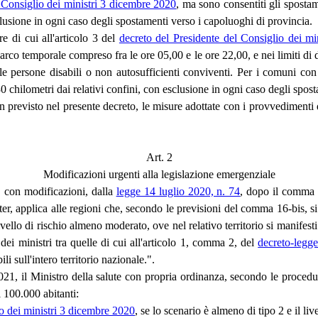
 Consiglio dei ministri 3 dicembre 2020
, ma sono consentiti gli sposta
clusione in ogni caso degli spostamenti verso i capoluoghi di provincia.
e di cui all'articolo 3 del
decreto del Presidente del Consiglio dei m
rco temporale compreso fra le ore 05,00 e le ore 22,00, e nei limiti di due
 alle persone disabili o non autosufficienti conviventi. Per i comuni c
chilometri dai relativi confini, con esclusione in ogni caso degli spost
 previsto nel presente decreto, le misure adottate con i provvedimenti d
Art. 2
Modificazioni urgenti alla legislazione emergenziale
o, con modificazioni, dalla
legge 14 luglio 2020, n. 74
, dopo il comma 1
r, applica alle regioni che, secondo le previsioni del comma 16-bis, si
llo di rischio almeno moderato, ove nel relativo territorio si manifest
dei ministri tra quelle di cui all'articolo 1, comma 2, del
decreto-legg
li sull'intero territorio nazionale.".
1, il Ministro della salute con propria ordinanza, secondo le procedur
i 100.000 abitanti:
io dei ministri 3 dicembre 2020
, se lo scenario è almeno di tipo 2 e il li