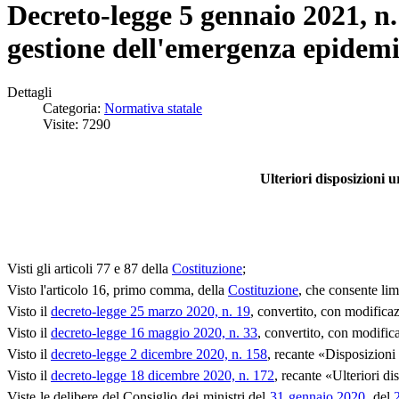
Decreto-legge 5 gennaio 2021, n.
gestione dell'emergenza epide
Dettagli
Categoria:
Normativa statale
Visite: 7290
Ulteriori disposizioni
Visti gli articoli 77 e 87 della
Costituzione
;
Visto l'articolo 16, primo comma, della
Costituzione
, che consente limi
Visto il
decreto-legge 25 marzo 2020, n. 19
, convertito, con modificaz
Visto il
decreto-legge 16 maggio 2020, n. 33
, convertito, con modific
Visto il
decreto-legge 2 dicembre 2020, n. 158
, recante «Disposizioni 
Visto il
decreto-legge 18 dicembre 2020, n. 172
, recante «Ulteriori di
Viste le
delibere del Consiglio dei ministri del
31 gennaio 2020
, del