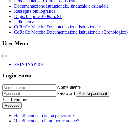
Indice tematico Corte di Giustizia
Documentazione istituzionale, sindacale e aziendale
Rassegna bibliografica
D.lgs. 9 aprile 2008, n. 81
Indici tematici
CoReCo Marche Documentazione Istituzionale
CoReCo Marche Documentazione Istituzionale (Cronologico)
User Menu
PRIN INSPIRE
Login Form
Nome utente
Password
Mostra password
Ricordami
Accesso
Hai dimenticato la tua password?
Hai dimenticato il tuo nome utente?