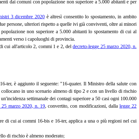
menti dai comuni con popolazione non superiore a 5.000 abitanti e per
inistri 3 dicembre 2020
è altresì consentito lo spostamento, in ambito
 persone, ulteriori rispetto a quelle ivi già conviventi, oltre ai minori
on popolazione non superiore a 5.000 abitanti lo spostamento di cui al
amenti verso i capoluoghi di provincia.
i cui all'articolo 2, commi 1 e 2, del
decreto-legge 25 marzo 2020, n.
6-ter, è aggiunto il seguente: "16-quater. Il Ministro della salute con
 collocano in uno scenario almeno di tipo 2 e con un livello di rischio
i un'incidenza settimanale dei contagi superiore a 50 casi ogni 100.000
e 25 marzo 2020, n. 19
, convertito, con modificazioni, dalla
legge 22
e di cui ai commi 16-bis e 16-ter, applica a una o più regioni nel cui
vello di rischio è almeno moderato;