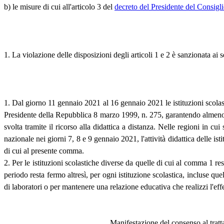
b) le misure di cui all'articolo 3 del
decreto del Presidente del Consigl
1. La violazione delle disposizioni degli articoli 1 e 2 è sanzionata ai s
1. Dal giorno 11 gennaio 2021 al 16 gennaio 2021 le istituzioni scolasti
Presidente della Repubblica 8 marzo 1999, n. 275, garantendo almeno al 5
svolta tramite il ricorso alla didattica a distanza. Nelle regioni in cui
nazionale nei giorni 7, 8 e 9 gennaio 2021, l'attività didattica delle is
di cui al presente comma.
2. Per le istituzioni scolastiche diverse da quelle di cui al comma 1 r
periodo resta fermo altresì, per ogni istituzione scolastica, incluse que
di laboratori o per mantenere una relazione educativa che realizzi l'effe
Manifestazione del consenso al tratta