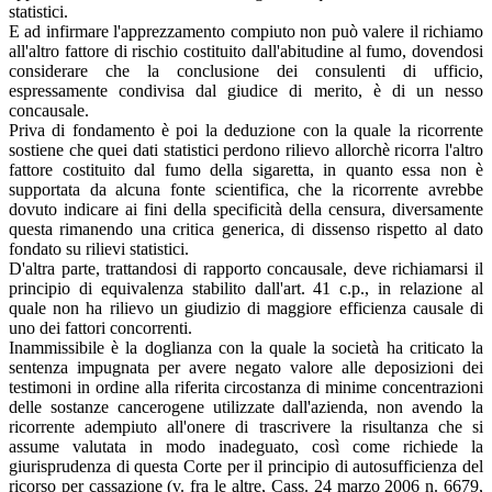
statistici.
E ad infirmare l'apprezzamento compiuto non può valere il richiamo
all'altro fattore di rischio costituito dall'abitudine al fumo, dovendosi
considerare che la conclusione dei consulenti di ufficio,
espressamente condivisa dal giudice di merito, è di un nesso
concausale.
Priva di fondamento è poi la deduzione con la quale la ricorrente
sostiene che quei dati statistici perdono rilievo allorchè ricorra l'altro
fattore costituito dal fumo della sigaretta, in quanto essa non è
supportata da alcuna fonte scientifica, che la ricorrente avrebbe
dovuto indicare ai fini della specificità della censura, diversamente
questa rimanendo una critica generica, di dissenso rispetto al dato
fondato su rilievi statistici.
D'altra parte, trattandosi di rapporto concausale, deve richiamarsi il
principio di equivalenza stabilito dall'art. 41 c.p., in relazione al
quale non ha rilievo un giudizio di maggiore efficienza causale di
uno dei fattori concorrenti.
Inammissibile è la doglianza con la quale la società ha criticato la
sentenza impugnata per avere negato valore alle deposizioni dei
testimoni in ordine alla riferita circostanza di minime concentrazioni
delle sostanze cancerogene utilizzate dall'azienda, non avendo la
ricorrente adempiuto all'onere di trascrivere la risultanza che si
assume valutata in modo inadeguato, così come richiede la
giurisprudenza di questa Corte per il principio di autosufficienza del
ricorso per cassazione (v. fra le altre, Cass. 24 marzo 2006 n. 6679,