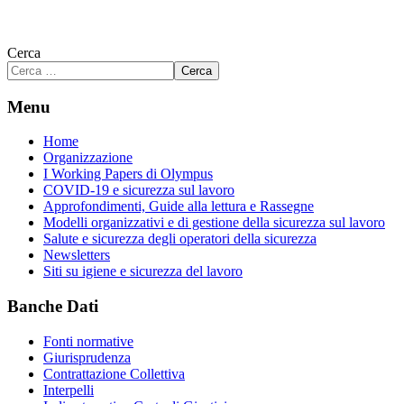
Cerca
Cerca
Menu
Home
Organizzazione
I Working Papers di Olympus
COVID-19 e sicurezza sul lavoro
Approfondimenti, Guide alla lettura e Rassegne
Modelli organizzativi e di gestione della sicurezza sul lavoro
Salute e sicurezza degli operatori della sicurezza
Newsletters
Siti su igiene e sicurezza del lavoro
Banche Dati
Fonti normative
Giurisprudenza
Contrattazione Collettiva
Interpelli