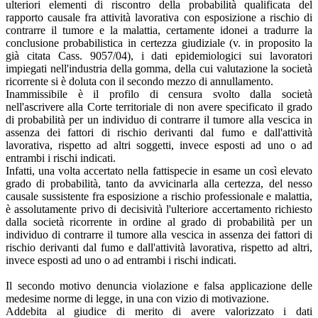
ulteriori elementi di riscontro della probabilità qualificata del
rapporto causale fra attività lavorativa con esposizione a rischio di
contrarre il tumore e la malattia, certamente idonei a tradurre la
conclusione probabilistica in certezza giudiziale (v. in proposito la
già citata Cass. 9057/04), i dati epidemiologici sui lavoratori
impiegati nell'industria della gomma, della cui valutazione la società
ricorrente si è doluta con il secondo mezzo di annullamento.
Inammissibile è il profilo di censura svolto dalla società
nell'ascrivere alla Corte territoriale di non avere specificato il grado
di probabilità per un individuo di contrarre il tumore alla vescica in
assenza dei fattori di rischio derivanti dal fumo e dall'attività
lavorativa, rispetto ad altri soggetti, invece esposti ad uno o ad
entrambi i rischi indicati.
Infatti, una volta accertato nella fattispecie in esame un così elevato
grado di probabilità, tanto da avvicinarla alla certezza, del nesso
causale sussistente fra esposizione a rischio professionale e malattia,
è assolutamente privo di decisività l'ulteriore accertamento richiesto
dalla società ricorrente in ordine al grado di probabilità per un
individuo di contrarre il tumore alla vescica in assenza dei fattori di
rischio derivanti dal fumo e dall'attività lavorativa, rispetto ad altri,
invece esposti ad uno o ad entrambi i rischi indicati.
Il secondo motivo denuncia violazione e falsa applicazione delle
medesime norme di legge, in una con vizio di motivazione.
Addebita al giudice di merito di avere valorizzato i dati