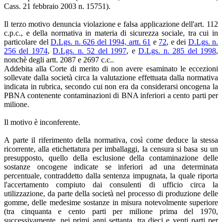
Cass. 21 febbraio 2003 n. 15751).
Il terzo motivo denuncia violazione e falsa applicazione dell'art. 112
c.p.c., e della normativa in materia di sicurezza sociale, tra cui in
particolare del
D.Lgs. n. 626 del 1994, artt. 61
e
72
, e dei
D.Lgs. n.
256 del 1974
,
D.Lgs. n. 52 del 1997
, e
D.Lgs. n. 285 del 1998
,
nonchè degli artt. 2087 e 2697 c.c..
Addebita alla Corte di merito di non avere esaminato le eccezioni
sollevate dalla società circa la valutazione effettuata dalla normativa
indicata in rubrica, secondo cui non era da considerarsi oncogena la
PBNA contenente contaminazioni di BNA inferiori a cento parti per
milione.
Il motivo è inconferente.
A parte il riferimento della normativa, così come deduce la stessa
ricorrente, alla etichettatura per imballaggi, la censura si basa su un
presupposto, quello della esclusione della contaminazione delle
sostanze oncogene indicate se inferiori ad una determinata
percentuale, contraddetto dalla sentenza impugnata, la quale riporta
l'accertamento compiuto dai consulenti di ufficio circa la
utilizzazione, da parte della società nel processo di produzione delle
gomme, delle medesime sostanze in misura notevolmente superiore
(tra cinquanta e cento parti per milione prima del 1970,
successivamente, nei primi anni settanta, tra dieci e venti parti per