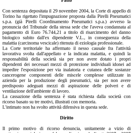
Fatto
Con sentenza depositata il 29 novembre 2004, la Corte di appello di
Torino ha rigettato l'impugnazione proposta dalla Pirelli Pneumatici
s.p.a. (già Pirelli Coordinamento Pneumatici s.p.a.) avverso la
pronuncia del Tribunale della stessa sede che l'aveva condannata al
pagamento di Euro 76.744,21 a titolo di risarcimento del danno
biologico subito dall'ex dipendente V.L., in conseguenza della
malattia (carcinoma vescicale) ritenuta di eziologia professionale.
La Corte territoriale ha affermato il nesso causale fra l'attività
lavorativa svolta dall'appellato e la indicata malattia, e quindi la
responsabilità della società sia per non avere dotato i propri
dipendenti dei necessari mezzi di protezione individuali idonei ad
impedire l'esposizione per via inalatoria e cutanea delle sostanze
cancerogene componenti delle miscele complesse utilizzate in
azienda per la produzione degli pneumatici, sia per non avere
predisposto adeguati mezzi di aspirazione delle polveri e di
ventilazione dell'ambiente di lavoro.
La cassazione della sentenza è stata richiesta dalla società con
ricorso basato su tre motivi, illustrati con memoria.
L'intimato non ha svolto attività difensiva in questa sede.
Diritto
Il primo motivo di ricorso denuncia, unitamente a vizio di