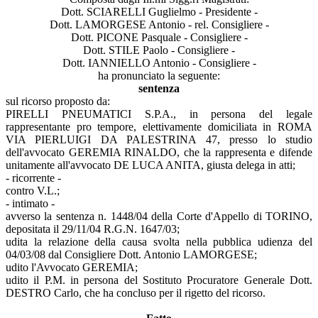
Dott. SCIARELLI Guglielmo - Presidente -
Dott. LAMORGESE Antonio - rel. Consigliere -
Dott. PICONE Pasquale - Consigliere -
Dott. STILE Paolo - Consigliere -
Dott. IANNIELLO Antonio - Consigliere -
ha pronunciato la seguente:
sentenza
sul ricorso proposto da:
PIRELLI PNEUMATICI S.P.A., in persona del legale
rappresentante pro tempore, elettivamente domiciliata in ROMA
VIA PIERLUIGI DA PALESTRINA 47, presso lo studio
dell'avvocato GEREMIA RINALDO, che la rappresenta e difende
unitamente all'avvocato DE LUCA ANITA, giusta delega in atti;
- ricorrente -
contro V.L.;
- intimato -
avverso la sentenza n. 1448/04 della Corte d'Appello di TORINO,
depositata il 29/11/04 R.G.N. 1647/03;
udita la relazione della causa svolta nella pubblica udienza del
04/03/08 dal Consigliere Dott. Antonio LAMORGESE;
udito l'Avvocato GEREMIA;
udito il P.M. in persona del Sostituto Procuratore Generale Dott.
DESTRO Carlo, che ha concluso per il rigetto del ricorso.