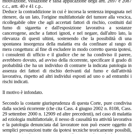
motivazione, violazione e falsa applicazione degli artt. 2697 e 2087
c.c., artt. 40 e 41 c.p..
Deduce la contraddizione in cui è incorsa la sentenza impugnata nel
ritenere, da un lato, l'origine multifattoriale del tumore alla vescica,
ricollegabile oltre che agli accertati fattori di rischio, costituiti dal
fumo di sigaretta e dall'esposizione lavorativa a sostanze
cancerogene, anche a fattori ignoti, e nel negare, dall'altro lato, la
rilevanza di questi ultimi, sostenendo che la possibilità di una
spontanea insorgenza della malattia era da confinare al rango di
mera congettura: al fine di escludere in modo corretto questa ipotesi,
i consulenti di ufficio e il giudice che ne ha condiviso il parere,
avrebbero dovuto, ad avviso della ricorrente, specificare il grado di
probabilità che ha un individuo di contrarre la indicata patologia in
assenza dei fattori di rischio derivanti dal fumo e dall'attività
lavorativa, rispetto ad altri individui esposti ad uno o ad entrambi i
rischi indicati.
Il motivo è infondato.
Secondo la costante giurisprudenza di questa Corte, pure condivisa
dalla società ricorrente (che cita Cass. 4 giugno 2002 n. 8108, Cass.
29 settembre 2000 n. 12909 ed altre precedenti), nel caso di malattia
ad eziologia multifattoriale, il nesso di causalità tra attività lavorativa
e la patologia denunciata dal lavoratore non può essere oggetto di
semplici presunzioni tratte da ipotesi tecniche teoricamente possibili,