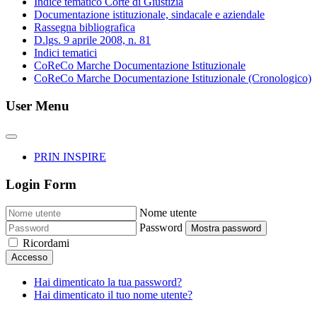
Indice tematico Corte di Giustizia
Documentazione istituzionale, sindacale e aziendale
Rassegna bibliografica
D.lgs. 9 aprile 2008, n. 81
Indici tematici
CoReCo Marche Documentazione Istituzionale
CoReCo Marche Documentazione Istituzionale (Cronologico)
User Menu
PRIN INSPIRE
Login Form
Nome utente
Password
Mostra password
Ricordami
Accesso
Hai dimenticato la tua password?
Hai dimenticato il tuo nome utente?