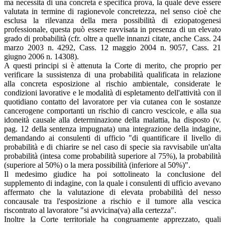
ma necessita di una concreta e specifica prova, la quale deve essere
valutata in termine di ragionevole concretezza, nel senso cioè che
esclusa la rilevanza della mera possibilità di eziopatogenesi
professionale, questa può essere ravvisata in presenza di un elevato
grado di probabilità (cfr. oltre a quelle innanzi citate, anche Cass. 24
marzo 2003 n. 4292, Cass. 12 maggio 2004 n. 9057, Cass. 21
giugno 2006 n. 14308).
A questi principi si è attenuta la Corte di merito, che proprio per
verificare la sussistenza di una probabilità qualificata in relazione
alla concreta esposizione al rischio ambientale, considerate le
condizioni lavorative e le modalità di espletamento dell'attività con il
quotidiano contatto del lavoratore per via cutanea con le sostanze
cancerogene comportanti un rischio di cancro vescicole, e alla sua
idoneità causale alla determinazione della malattia, ha disposto (v.
pag. 12 della sentenza impugnata) una integrazione della indagine,
demandando ai consulenti di ufficio "di quantificare il livello di
probabilità e di chiarire se nel caso di specie sia ravvisabile un'alta
probabilità (intesa come probabilità superiore al 75%), la probabilità
(superiore al 50%) o la mera possibilità (inferiore al 50%)".
Il medesimo giudice ha poi sottolineato la conclusione del
supplemento di indagine, con la quale i consulenti di ufficio avevano
affermato che la valutazione di elevata probabilità del nesso
concausale tra l'esposizione a rischio e il tumore alla vescica
riscontrato al lavoratore "si avvicina(va) alla certezza".
Inoltre la Corte territoriale ha congruamente apprezzato, quali