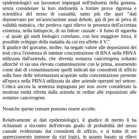
epidemiologici sui lavoratori impiegati nell'industria della gomma,
senza considerare la loro inidoneità a fornire prova rigorosa e
scientifica del nesso di causalità, tanto più che quei "dati
deponevano per un'associazione assai debole, già di per sè priva di
validità statistica, che perdeva ogni rilievo in presenza dell'accertata
esistenza, nella fattispecie, di un fattore causale - il fumo di sigaretta
- al quale gli studi biologici correlano, con ben maggiore forza, il
possibile sviluppo della malattia da cui era affetto il V.".
Il giudice del gravame, inoltre, ha negato valore alle deposizioni dei
testi circa l'esistenza di minime concentrazione di BNA nella PBNA
utilizzata dall'azienda, che diventa sostanza cancerogena soltanto
allorchè vi sia una elevata contaminazione con la prima, assumendo
come dati di contaminazione quelli indicati dai consulenti di ufficio
sulla base delle informazioni acquisite sulla concentrazione presente
all'epoca nella PBNA utilizzata da altre aziende operanti nel settore.
Critica ancora la sentenza impugnata per non avere considerato la
modesta entità riferita dalla azienda in ordine alle esposizioni alle
sostanze cancerogene.
Neanche queste censure possono essere accolte.
Relativamente ai dati epidemiologici, il giudice di merito li ha
richiamati a riscontro dell'elevato grado di probabilità del nesso
causale evidenziato dai consulenti di ufficio, e si tratta di un
apprezzamento immune da vizi logici, in quanto basato su rilievi