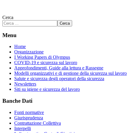
Cerca
Cerca
Menu
Home
Organizzazione
I Working Papers di Olympus
COVID-19 e sicurezza sul lavoro
Approfondimenti, Guide alla lettura e Rassegne
Modelli organizzativi e di gestione della sicurezza sul lavoro
Salute e sicurezza degli operatori della sicurezza
Newsletters
Siti su igiene e sicurezza del lavoro
Banche Dati
Fonti normative
Giurisprudenza
Contrattazione Collettiva
Interpelli