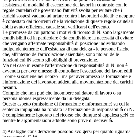
l'esistenza di modalità di esecuzione dei lavori in contrasto con le
regole cautelari che governano l'attività svolta per evitare che i
carichi sospesi vadano ad urtare contro i lavoratori addetti; e neppure
è contestato dai ricorrenti che la violazione di queste regole cautelari
abbia avuto efficienza causale sul verificarsi dell'evento.
Le premesse da cui partono i motivi di ricorso di N. sono largamente
condivisibili ed in particolare è da condividere la necessità di evitare
che vengano affermate responsabilità di posizione individuando -
indipendentemente dall'esistenza di una delega - le persone fisiche
che, all'interno dell'articolazione aziendale, sono titolari delle
funzioni cui iN.scono gli obblighi di prevenzione.
Ma nel caso in esame l'affermazione di responsabilità di N. non è
avvenuta per aver omesso di controllare l'esecuzione dei lavori edili
- come si sostiene nel ricorso - ma per aver omesso la formazione e
l'informazione dei lavoratori addetti alla movimentazione dei carichi
pesanti.
Compito che non può che incombere sul datore di lavoro o su
persona idonea espressamente da lui delegata.
Questo aspetto (omissione di formazione e informazione) su cui la
sentenza impugnata ha fondato l'affermazione di responsabilità di N.
è completamente ignorato nel ricorso che dunque si appalesa geN.co
mentre le argomentazioni addotte sono prive di decisività.
4) Analoghe considerazione possono svolgersi per quanto riguarda
le censure di G.W..