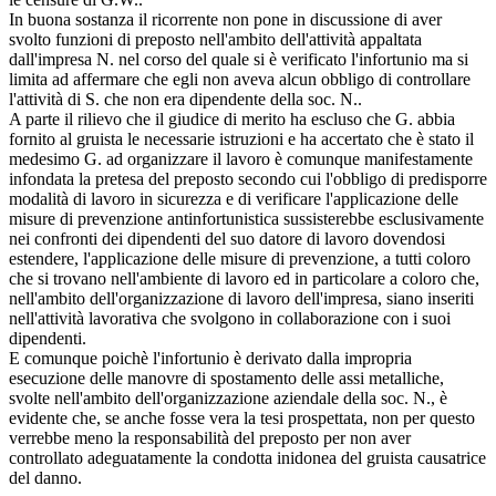
In buona sostanza il ricorrente non pone in discussione di aver
svolto funzioni di preposto nell'ambito dell'attività appaltata
dall'impresa N. nel corso del quale si è verificato l'infortunio ma si
limita ad affermare che egli non aveva alcun obbligo di controllare
l'attività di S. che non era dipendente della soc. N..
A parte il rilievo che il giudice di merito ha escluso che G. abbia
fornito al gruista le necessarie istruzioni e ha accertato che è stato il
medesimo G. ad organizzare il lavoro è comunque manifestamente
infondata la pretesa del preposto secondo cui l'obbligo di predisporre
modalità di lavoro in sicurezza e di verificare l'applicazione delle
misure di prevenzione antinfortunistica sussisterebbe esclusivamente
nei confronti dei dipendenti del suo datore di lavoro dovendosi
estendere, l'applicazione delle misure di prevenzione, a tutti coloro
che si trovano nell'ambiente di lavoro ed in particolare a coloro che,
nell'ambito dell'organizzazione di lavoro dell'impresa, siano inseriti
nell'attività lavorativa che svolgono in collaborazione con i suoi
dipendenti.
E comunque poichè l'infortunio è derivato dalla impropria
esecuzione delle manovre di spostamento delle assi metalliche,
svolte nell'ambito dell'organizzazione aziendale della soc. N., è
evidente che, se anche fosse vera la tesi prospettata, non per questo
verrebbe meno la responsabilità del preposto per non aver
controllato adeguatamente la condotta inidonea del gruista causatrice
del danno.