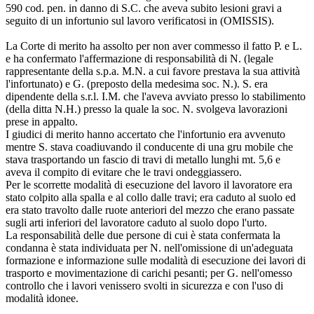
590 cod. pen. in danno di S.C. che aveva subito lesioni gravi a
seguito di un infortunio sul lavoro verificatosi in (OMISSIS).
La Corte di merito ha assolto per non aver commesso il fatto P. e L.
e ha confermato l'affermazione di responsabilità di N. (legale
rappresentante della s.p.a. M.N. a cui favore prestava la sua attività
l'infortunato) e G. (preposto della medesima soc. N.). S. era
dipendente della s.r.l. I.M. che l'aveva avviato presso lo stabilimento
(della ditta N.H.) presso la quale la soc. N. svolgeva lavorazioni
prese in appalto.
I giudici di merito hanno accertato che l'infortunio era avvenuto
mentre S. stava coadiuvando il conducente di una gru mobile che
stava trasportando un fascio di travi di metallo lunghi mt. 5,6 e
aveva il compito di evitare che le travi ondeggiassero.
Per le scorrette modalità di esecuzione del lavoro il lavoratore era
stato colpito alla spalla e al collo dalle travi; era caduto al suolo ed
era stato travolto dalle ruote anteriori del mezzo che erano passate
sugli arti inferiori del lavoratore caduto al suolo dopo l'urto.
La responsabilità delle due persone di cui è stata confermata la
condanna è stata individuata per N. nell'omissione di un'adeguata
formazione e informazione sulle modalità di esecuzione dei lavori di
trasporto e movimentazione di carichi pesanti; per G. nell'omesso
controllo che i lavori venissero svolti in sicurezza e con l'uso di
modalità idonee.