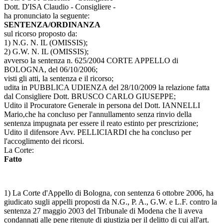
Dott. D'ISA Claudio - Consigliere -
ha pronunciato la seguente:
SENTENZA/ORDINANZA
sul ricorso proposto da:
1) N.G. N. IL (OMISSIS);
2) G.W. N. IL (OMISSIS);
avverso la sentenza n. 625/2004 CORTE APPELLO di
BOLOGNA, del 06/10/2006;
visti gli atti, la sentenza e il ricorso;
udita in PUBBLICA UDIENZA del 28/10/2009 la relazione fatta
dal Consigliere Dott. BRUSCO CARLO GIUSEPPE;
Udito il Procuratore Generale in persona del Dott. IANNELLI
Mario,che ha concluso per l'annullamento senza rinvio della
sentenza impugnata per essere il reato estinto per prescrizione;
Udito il difensore Avv. PELLICIARDI che ha concluso per
l'accoglimento dei ricorsi.
La Corte:
Fatto
1) La Corte d'Appello di Bologna, con sentenza 6 ottobre 2006, ha
giudicato sugli appelli proposti da N.G., P. A., G.W. e L.F. contro la
sentenza 27 maggio 2003 del Tribunale di Modena che li aveva
condannati alle pene ritenute di giustizia per il delitto di cui all'art.