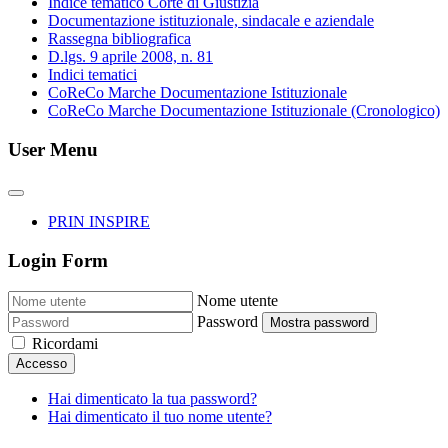
Indice tematico Corte di Giustizia
Documentazione istituzionale, sindacale e aziendale
Rassegna bibliografica
D.lgs. 9 aprile 2008, n. 81
Indici tematici
CoReCo Marche Documentazione Istituzionale
CoReCo Marche Documentazione Istituzionale (Cronologico)
User Menu
PRIN INSPIRE
Login Form
Nome utente
Password
Mostra password
Ricordami
Accesso
Hai dimenticato la tua password?
Hai dimenticato il tuo nome utente?