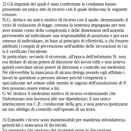
2) Gli imputati dei quali è stata confermata la condanna hanno
presentato un unico atto di ricorso con il quale deducono le seguenti
censure.
N.G. deduce un unico motivo di ricorso con il quale, denunziando il
vizio di violazione di legge, censura la sentenza impugnata per non
aver tenuto conto della complessità e delle dimensioni dell'azienda
pervenendo ad individuare una responsabilità di posizione e per aver
omesso di individuare, in base al principio di effettività, a chi fossero
attribuiti i compiti di prevenzione nell'ambito delle lavorazioni in cui
si è verificato l'incidente.
In particolare, secondo il ricorrente, all'epoca dell'infortunio N. non
era titolare di alcun potere di direzione dei lavori edili e non poteva
quindi esercitare alcun potere di direzione e controllo sui medesimi.
Nè rileverebbe la mancanza di alcuna delega avendo egli affidato i
lavori in questione a persone idonee perchè competenti e
specializzate nel settore edile mentre le ragioni dell'assoluzione di P.
ben possono essere estese a lui.
G.W. deduce il medesimo motivo di ricorso evidenziando che
l'infortunato non lavorava alle sue dipendenze; il suo unico
interlocutore era C.P., conducente della gru, e non poteva ipotizzarsi
un suo obbligo di controllo sull'operato di un terzo.
3) Entrambi i ricorsi sono inammissibili per manifesta infondatezza,
genericità e mancanza di decisività.
Va premesso che nessuno dei ricorrenti pone in discussione