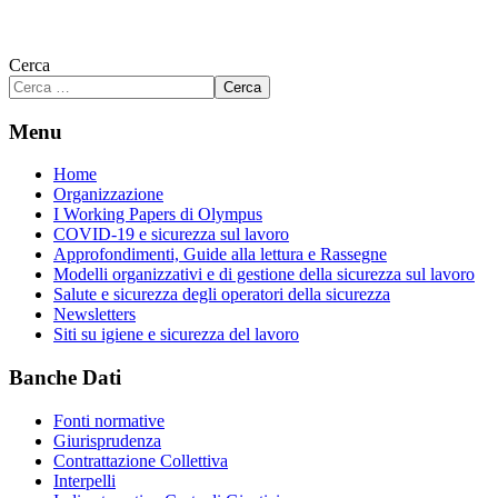
Cerca
Cerca
Menu
Home
Organizzazione
I Working Papers di Olympus
COVID-19 e sicurezza sul lavoro
Approfondimenti, Guide alla lettura e Rassegne
Modelli organizzativi e di gestione della sicurezza sul lavoro
Salute e sicurezza degli operatori della sicurezza
Newsletters
Siti su igiene e sicurezza del lavoro
Banche Dati
Fonti normative
Giurisprudenza
Contrattazione Collettiva
Interpelli