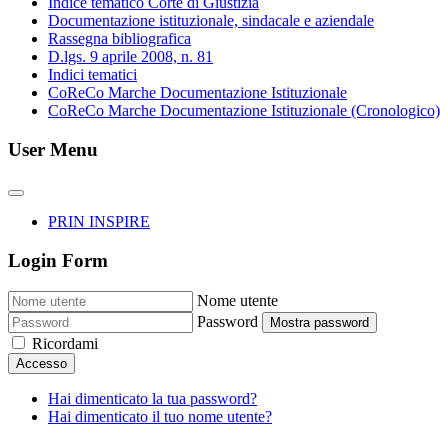
Indice tematico Corte di Giustizia
Documentazione istituzionale, sindacale e aziendale
Rassegna bibliografica
D.lgs. 9 aprile 2008, n. 81
Indici tematici
CoReCo Marche Documentazione Istituzionale
CoReCo Marche Documentazione Istituzionale (Cronologico)
User Menu
PRIN INSPIRE
Login Form
Nome utente
Password
Mostra password
Ricordami
Accesso
Hai dimenticato la tua password?
Hai dimenticato il tuo nome utente?