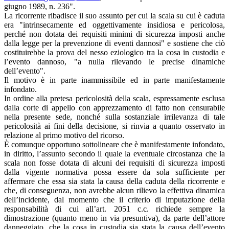
giugno 1989, n. 236".
La ricorrente ribadisce il suo assunto per cui la scala su cui è caduta
era "intrinsecamente ed oggettivamente insidiosa e pericolosa,
perché non dotata dei requisiti minimi di sicurezza imposti anche
dalla legge per la prevenzione di eventi dannosi" e sostiene che ciò
costituirebbe la prova del nesso eziologico tra la cosa in custodia e
l’evento dannoso, "a nulla rilevando le precise dinamiche
dell’evento".
Il motivo è in parte inammissibile ed in parte manifestamente
infondato.
In ordine alla pretesa pericolosità della scala, espressamente esclusa
dalla corte di appello con apprezzamento di fatto non censurabile
nella presente sede, nonché sulla sostanziale irrilevanza di tale
pericolosità ai fini della decisione, si rinvia a quanto osservato in
relazione al primo motivo del ricorso.
È comunque opportuno sottolineare che è manifestamente infondato,
in diritto, l’assunto secondo il quale la eventuale circostanza che la
scala non fosse dotata di alcuni dei requisiti di sicurezza imposti
dalla vigente normativa possa essere da sola sufficiente per
affermare che essa sia stata la causa della caduta della ricorrente e
che, di conseguenza, non avrebbe alcun rilievo la effettiva dinamica
dell’incidente, dal momento che il criterio di imputazione della
responsabilità di cui all’art. 2051 c.c. richiede sempre la
dimostrazione (quanto meno in via presuntiva), da parte dell’attore
danneggiato, che la cosa in custodia sia stata la causa dell’evento