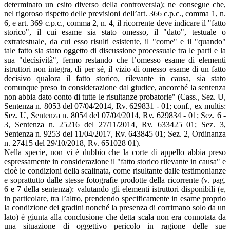
determinato un esito diverso della controversia); ne consegue che,
nel rigoroso rispetto delle previsioni dell’art. 366 c.p.c., comma 1, n.
6, e art. 369 c.p.c., comma 2, n. 4, il ricorrente deve indicare il "fatto
storico", il cui esame sia stato omesso, il "dato", testuale o
extratestuale, da cui esso risulti esistente, il "come" e il "quando"
tale fatto sia stato oggetto di discussione processuale tra le parti e la
sua "decisività", fermo restando che l’omesso esame di elementi
istruttori non integra, di per sé, il vizio di omesso esame di un fatto
decisivo qualora il fatto storico, rilevante in causa, sia stato
comunque preso in considerazione dal giudice, ancorché la sentenza
non abbia dato conto di tutte le risultanze probatorie" (Cass., Sez. U,
Sentenza n. 8053 del 07/04/2014, Rv. 629831 - 01; conf., ex multis:
Sez. U, Sentenza n. 8054 del 07/04/2014, Rv. 629834 - 01; Sez. 6 -
3, Sentenza n. 25216 del 27/11/2014, Rv. 633425 01; Sez. 3,
Sentenza n. 9253 del 11/04/2017, Rv. 643845 01; Sez. 2, Ordinanza
n. 27415 del 29/10/2018, Rv. 651028 01).
Nella specie, non vi è dubbio che la corte di appello abbia preso
espressamente in considerazione il "fatto storico rilevante in causa" e
cioè le condizioni della scalinata, come risultante dalle testimonianze
e soprattutto dalle stesse fotografie prodotte della ricorrente (v. pag.
6 e 7 della sentenza): valutando gli elementi istruttori disponibili (e,
in particolare, tra l’altro, prendendo specificamente in esame proprio
la condizione dei gradini nonché la presenza di corrimano solo da un
lato) è giunta alla conclusione che detta scala non era connotata da
una situazione di oggettivo pericolo in ragione delle sue