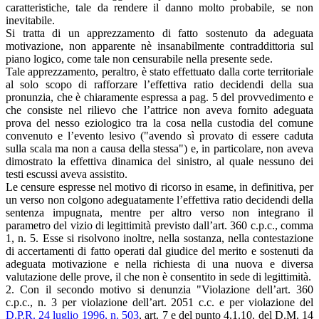
caratteristiche, tale da rendere il danno molto probabile, se non
inevitabile.
Si tratta di un apprezzamento di fatto sostenuto da adeguata
motivazione, non apparente nè insanabilmente contraddittoria sul
piano logico, come tale non censurabile nella presente sede.
Tale apprezzamento, peraltro, è stato effettuato dalla corte territoriale
al solo scopo di rafforzare l’effettiva ratio decidendi della sua
pronunzia, che è chiaramente espressa a pag. 5 del provvedimento e
che consiste nel rilievo che l’attrice non aveva fornito adeguata
prova del nesso eziologico tra la cosa nella custodia del comune
convenuto e l’evento lesivo ("avendo sì provato di essere caduta
sulla scala ma non a causa della stessa") e, in particolare, non aveva
dimostrato la effettiva dinamica del sinistro, al quale nessuno dei
testi escussi aveva assistito.
Le censure espresse nel motivo di ricorso in esame, in definitiva, per
un verso non colgono adeguatamente l’effettiva ratio decidendi della
sentenza impugnata, mentre per altro verso non integrano il
parametro del vizio di legittimità previsto dall’art. 360 c.p.c., comma
1, n. 5. Esse si risolvono inoltre, nella sostanza, nella contestazione
di accertamenti di fatto operati dal giudice del merito e sostenuti da
adeguata motivazione e nella richiesta di una nuova e diversa
valutazione delle prove, il che non è consentito in sede di legittimità.
2. Con il secondo motivo si denunzia "Violazione dell’art. 360
c.p.c., n. 3 per violazione dell’art. 2051 c.c. e per violazione del
D.P.R. 24 luglio 1996, n. 503
, art. 7 e del punto 4.1.10. del D.M. 14