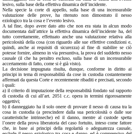
lesivo, sulla base della effettiva dinamica dell’incidente.
Nella specie la corte di appello, sulla base di una incensurabile
valutazione delle prove, ha ritenuto non dimostrato il nesso
eziologico tra la cosa e l’evento lesivo.
A tal fine, dopo avere dato atto che non era stata in alcun modo
documentata dall’attrice la effettiva dinamica dell’incidente ha, del
tutto correttamente, effettuato anche una valutazione relativa alla
pericolosità della cosa (con riguardo alle sue effettive condizioni e,
quindi, anche ai requisiti di sicurezza) al fine di stabilire se ciò
potesse fornire, almeno in via presuntiva, la prova del suddetto nesso
causale (il che ha peraltro escluso, sulla base di un incensurabile
accertamento di fatto, come si è già visto).
La decisione impugnata risulta, dunque, conforme in diritto ai
principi in tema di responsabilità da cose in custodia costantemente
affermati da questa Corte e recentemente ribaditi e precisati, secondo
i quali:
a) il criterio di imputazione della responsabilità fondato sul rapporto
di custodia di cui all’art. 2051 c.c. opera in termini rigorosamente
oggettivi;
b) il danneggiato ha il solo onere di provare il nesso di causa tra la
cosa in custodia (a prescindere dalla sua pericolosità o dalle sue
caratteristiche intrinseche) ed il danno, mentre al custode spetta
l’onere della prova liberatoria del caso fortuito, inteso come fattore
che, in base ai principi della regolarità o adeguatezza causale,
esclude il nesso eziologico tra cosa e danno, ed è comprensivo del