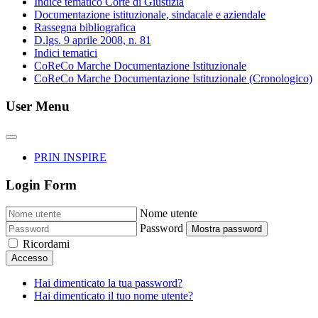
Indice tematico Corte di Giustizia
Documentazione istituzionale, sindacale e aziendale
Rassegna bibliografica
D.lgs. 9 aprile 2008, n. 81
Indici tematici
CoReCo Marche Documentazione Istituzionale
CoReCo Marche Documentazione Istituzionale (Cronologico)
User Menu
PRIN INSPIRE
Login Form
Nome utente
Password
Mostra password
Ricordami
Accesso
Hai dimenticato la tua password?
Hai dimenticato il tuo nome utente?