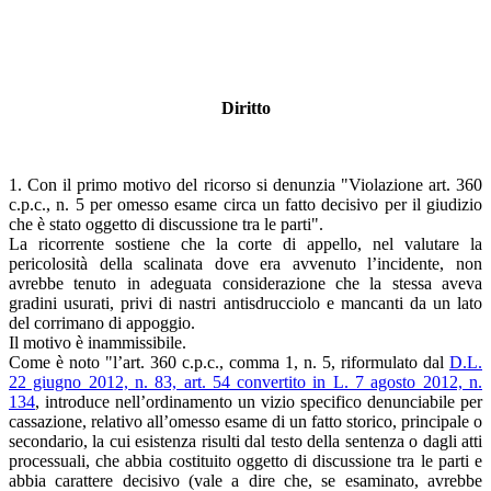
Diritto
1. Con il primo motivo del ricorso si denunzia "Violazione art. 360
c.p.c., n. 5 per omesso esame circa un fatto decisivo per il giudizio
che è stato oggetto di discussione tra le parti".
La ricorrente sostiene che la corte di appello, nel valutare la
pericolosità della scalinata dove era avvenuto l’incidente, non
avrebbe tenuto in adeguata considerazione che la stessa aveva
gradini usurati, privi di nastri antisdrucciolo e mancanti da un lato
del corrimano di appoggio.
Il motivo è inammissibile.
Come è noto "l’art. 360 c.p.c., comma 1, n. 5, riformulato dal
D.L.
22 giugno 2012, n. 83, art. 54 convertito in L. 7 agosto 2012, n.
134
, introduce nell’ordinamento un vizio specifico denunciabile per
cassazione, relativo all’omesso esame di un fatto storico, principale o
secondario, la cui esistenza risulti dal testo della sentenza o dagli atti
processuali, che abbia costituito oggetto di discussione tra le parti e
abbia carattere decisivo (vale a dire che, se esaminato, avrebbe