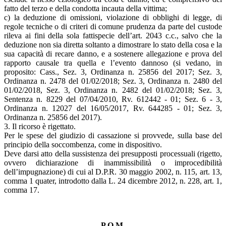
fatto del terzo e della condotta incauta della vittima;
c) la deduzione di omissioni, violazione di obblighi di legge, di
regole tecniche o di criteri di comune prudenza da parte del custode
rileva ai fini della sola fattispecie dell’art. 2043 c.c., salvo che la
deduzione non sia diretta soltanto a dimostrare lo stato della cosa e la
sua capacità di recare danno, e a sostenere allegazione e prova del
rapporto causale tra quella e l’evento dannoso (si vedano, in
proposito: Cass., Sez. 3, Ordinanza n. 25856 del 2017; Sez. 3,
Ordinanza n. 2478 del 01/02/2018; Sez. 3, Ordinanza n. 2480 del
01/02/2018, Sez. 3, Ordinanza n. 2482 del 01/02/2018; Sez. 3,
Sentenza n. 8229 del 07/04/2010, Rv. 612442 - 01; Sez. 6 - 3,
Ordinanza n. 12027 del 16/05/2017, Rv. 644285 - 01; Sez. 3,
Ordinanza n. 25856 del 2017).
3. Il ricorso è rigettato.
Per le spese del giudizio di cassazione si provvede, sulla base del
principio della soccombenza, come in dispositivo.
Deve darsi atto della sussistenza dei presupposti processuali (rigetto,
ovvero dichiarazione di inammissibilità o improcedibilità
dell’impugnazione) di cui al D.P.R. 30 maggio 2002, n. 115, art. 13,
comma 1 quater, introdotto dalla L. 24 dicembre 2012, n. 228, art. 1,
comma 17.
P.Q.M.