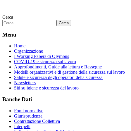
Cerca
Cerca
Menu
Home
Organizzazione
I Working Papers di Olympus
COVID-19 e sicurezza sul lavoro
Approfondimenti, Guide alla lettura e Rassegne
Modelli organizzativi e di gestione della sicurezza sul lavoro
Salute e sicurezza degli operatori della sicurezza
Newsletters
Siti su igiene e sicurezza del lavoro
Banche Dati
Fonti normative
Giurisprudenza
Contrattazione Collettiva
Interpelli