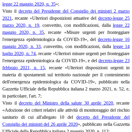
legge 22 maggio 2020, n. 35
»;
Visto il
decreto del Presidente del Consiglio dei ministri 2 marzo
2021
, recante «Ulteriori disposizioni attuative del
decreto-legge 25
marzo 2020, n. 19
, convertito, con modificazioni, dalla
legge 22
maggio 2020, n. 35
, recante «Misure urgenti per fronteggiare
l'emergenza epidemiologica da COVID-19», del
decreto-legge 16
maggio 2020, n. 33
, convertito, con modificazioni, dalla
legge 14
luglio 2020, n. 74
, recante «Ulteriori misure urgenti per fronteggiare
l'emergenza epidemiologica da COVID-19», e del
decreto-legge 23
febbraio 2021, n. 15
, recante «Ulteriori disposizioni urgenti in
materia di spostamenti sul territorio nazionale per il contenimento
dell'emergenza epidemiologica da COVID-19», pubblicato nella
Gazzetta Ufficiale della Repubblica italiana 2 marzo 2021, n. 52, e,
in particolare, l'art. 7;
Visto il
decreto del Ministro della salute 30 aprile 2020
, recante
«Adozione dei criteri relativi alle attività di monitoraggio del rischio
sanitario di cui all'allegato 10 del
decreto del Presidente del
Consiglio dei ministri del 26 aprile 2020
», pubblicato nella Gazzetta
Ufficiale della Repubblica italiana 2 maggio 2020, n. 112;