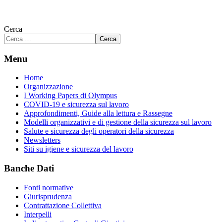
Cerca
Cerca
Menu
Home
Organizzazione
I Working Papers di Olympus
COVID-19 e sicurezza sul lavoro
Approfondimenti, Guide alla lettura e Rassegne
Modelli organizzativi e di gestione della sicurezza sul lavoro
Salute e sicurezza degli operatori della sicurezza
Newsletters
Siti su igiene e sicurezza del lavoro
Banche Dati
Fonti normative
Giurisprudenza
Contrattazione Collettiva
Interpelli