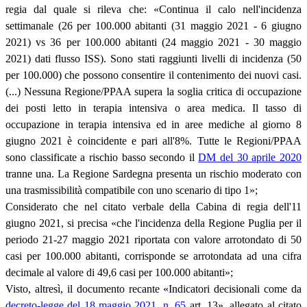
regia dal quale si rileva che: «Continua il calo nell'incidenza
settimanale (26 per 100.000 abitanti (31 maggio 2021 - 6 giugno
2021) vs 36 per 100.000 abitanti (24 maggio 2021 - 30 maggio
2021) dati flusso ISS). Sono stati raggiunti livelli di incidenza (50
per 100.000) che possono consentire il contenimento dei nuovi casi.
(...) Nessuna Regione/PPAA supera la soglia critica di occupazione
dei posti letto in terapia intensiva o area medica. Il tasso di
occupazione in terapia intensiva ed in aree mediche al giorno 8
giugno 2021 è coincidente e pari all'8%. Tutte le Regioni/PPAA
sono classificate a rischio basso secondo il
DM del 30 aprile 2020
tranne una. La Regione Sardegna presenta un rischio moderato con
una trasmissibilità compatibile con uno scenario di tipo 1»;
Considerato che nel citato verbale della Cabina di regia dell'11
giugno 2021, si precisa «che l'incidenza della Regione Puglia per il
periodo 21-27 maggio 2021 riportata con valore arrotondato di 50
casi per 100.000 abitanti, corrisponde se arrotondata ad una cifra
decimale al valore di 49,6 casi per 100.000 abitanti»;
Visto, altresì, il documento recante «Indicatori decisionali come da
decreto-legge del 18 maggio 2021, n. 65
art. 13», allegato al citato