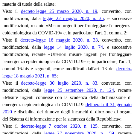
materia di tutela della salute;
Visto il
decreto-legge 25 marzo 2020, n. 19
, convertito, con
modificazioni, dalla
legge 22 maggio 2020, n. 35
, e successive
modificazioni, recante «Misure urgenti per fronteggiare l'emergenza
epidemiologica da COVID-19» e, in particolare, l'art. 2, comma 2;
Visto il
decreto-legge 16 maggio 2020, n. 33
, convertito, con
modificazioni, dalla
legge 14 luglio 2020, n. 74
, e successive
modificazioni, recante «Ulteriori misure urgenti per fronteggiare
l'emergenza epidemiologica da COVID-19» e, in particolare, l'art. 1,
commi 16-bis e seguenti, come modificati dall'art. 13 del
decreto-
legge 18 maggio 2021, n. 65
;
Visto il
decreto-legge 30 luglio 2020, n. 83
, convertito, con
modificazioni, dalla
legge 25 settembre 2020, n. 124
, recante
«Misure urgenti connesse con la scadenza della dichiarazione di
emergenza epidemiologica da COVID-19
deliberata il 31 gennaio
2020
e disciplina del rinnovo degli incarichi di direzione di organi
del Sistema di informazione per la sicurezza della Repubblica»;
Visto il
decreto-legge 7 ottobre 2020, n. 125
, convertito, con
modificazioni, dalla
legge 27 novembre 2020, n. 159
, recante