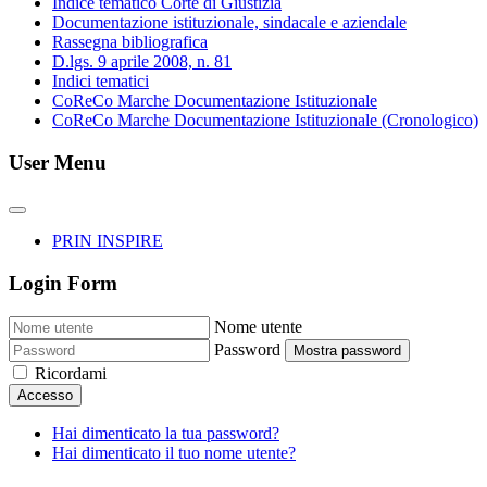
Indice tematico Corte di Giustizia
Documentazione istituzionale, sindacale e aziendale
Rassegna bibliografica
D.lgs. 9 aprile 2008, n. 81
Indici tematici
CoReCo Marche Documentazione Istituzionale
CoReCo Marche Documentazione Istituzionale (Cronologico)
User Menu
PRIN INSPIRE
Login Form
Nome utente
Password
Mostra password
Ricordami
Accesso
Hai dimenticato la tua password?
Hai dimenticato il tuo nome utente?