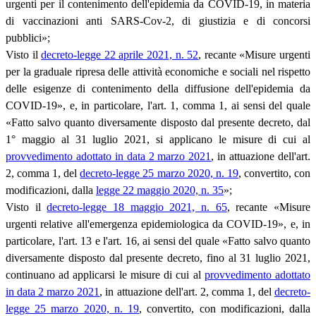
urgenti per il contenimento dell'epidemia da COVID-19, in materia
di vaccinazioni anti SARS-Cov-2, di giustizia e di concorsi
pubblici»;
Visto il
decreto-legge 22 aprile 2021, n. 52
, recante «Misure urgenti
per la graduale ripresa delle attività economiche e sociali nel rispetto
delle esigenze di contenimento della diffusione dell'epidemia da
COVID-19», e, in particolare, l'art. 1, comma 1, ai sensi del quale
«Fatto salvo quanto diversamente disposto dal presente decreto, dal
1° maggio al 31 luglio 2021, si applicano le misure di cui al
provvedimento adottato in data 2 marzo 2021
, in attuazione dell'art.
2, comma 1, del
decreto-legge 25 marzo 2020, n. 19
, convertito, con
modificazioni, dalla
legge 22 maggio 2020, n. 35
»;
Visto il
decreto-legge 18 maggio 2021, n. 65
, recante «Misure
urgenti relative all'emergenza epidemiologica da COVID-19», e, in
particolare, l'art. 13 e l'art. 16, ai sensi del quale «Fatto salvo quanto
diversamente disposto dal presente decreto, fino al 31 luglio 2021,
continuano ad applicarsi le misure di cui al
provvedimento adottato
in data 2 marzo 2021
, in attuazione dell'art. 2, comma 1, del
decreto-
legge 25 marzo 2020, n. 19
, convertito, con modificazioni, dalla