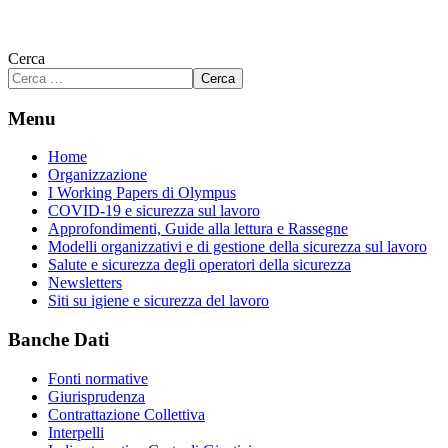
Cerca
Cerca
Menu
Home
Organizzazione
I Working Papers di Olympus
COVID-19 e sicurezza sul lavoro
Approfondimenti, Guide alla lettura e Rassegne
Modelli organizzativi e di gestione della sicurezza sul lavoro
Salute e sicurezza degli operatori della sicurezza
Newsletters
Siti su igiene e sicurezza del lavoro
Banche Dati
Fonti normative
Giurisprudenza
Contrattazione Collettiva
Interpelli