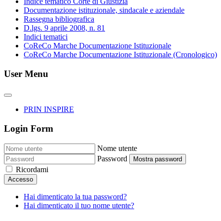
Indice tematico Corte di Giustizia
Documentazione istituzionale, sindacale e aziendale
Rassegna bibliografica
D.lgs. 9 aprile 2008, n. 81
Indici tematici
CoReCo Marche Documentazione Istituzionale
CoReCo Marche Documentazione Istituzionale (Cronologico)
User Menu
PRIN INSPIRE
Login Form
Nome utente
Password
Mostra password
Ricordami
Accesso
Hai dimenticato la tua password?
Hai dimenticato il tuo nome utente?