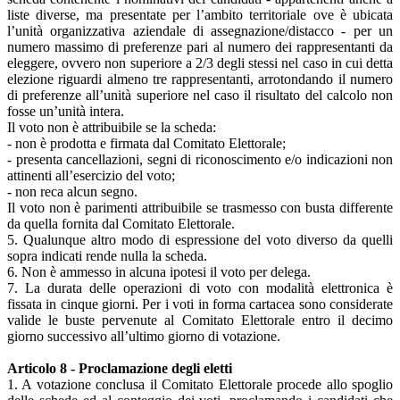
liste diverse, ma presentate per l’ambito territoriale ove è ubicata
l’unità organizzativa aziendale di assegnazione/distacco - per un
numero massimo di preferenze pari al numero dei rappresentanti da
eleggere, ovvero non superiore a 2/3 degli stessi nel caso in cui detta
elezione riguardi almeno tre rappresentanti, arrotondando il numero
di preferenze all’unità superiore nel caso il risultato del calcolo non
fosse un’unità intera.
Il voto non è attribuibile se la scheda:
- non è prodotta e firmata dal Comitato Elettorale;
- presenta cancellazioni, segni di riconoscimento e/o indicazioni non
attinenti all’esercizio del voto;
- non reca alcun segno.
Il voto non è parimenti attribuibile se trasmesso con busta differente
da quella fornita dal Comitato Elettorale.
5. Qualunque altro modo di espressione del voto diverso da quelli
sopra indicati rende nulla la scheda.
6. Non è ammesso in alcuna ipotesi il voto per delega.
7. La durata delle operazioni di voto con modalità elettronica è
fissata in cinque giorni. Per i voti in forma cartacea sono considerate
valide le buste pervenute al Comitato Elettorale entro il decimo
giorno successivo all’ultimo giorno di votazione.
Articolo 8 - Proclamazione degli eletti
1. A votazione conclusa il Comitato Elettorale procede allo spoglio