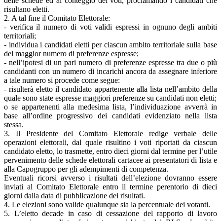
delle schede ed al conteggio dei voti, proclamando i candidati che
risultano eletti.
2. A tal fine il Comitato Elettorale:
- verifica il numero di voti validi espressi in ognuno degli ambiti
territoriali;
- individua i candidati eletti per ciascun ambito territoriale sulla base
del maggior numero di preferenze espresse;
- nell’ipotesi di un pari numero di preferenze espresse tra due o più
candidanti con un numero di incarichi ancora da assegnare inferiore
a tale numero si procede come segue:
- risulterà eletto il candidato appartenente alla lista nell’ambito della
quale sono state espresse maggiori preferenze su candidati non eletti;
o se appartenenti alla medesima lista, l’individuazione avverrà in
base all’ordine progressivo dei candidati evidenziato nella lista
stessa.
3. Il Presidente del Comitato Elettorale redige verbale delle
operazioni elettorali, dal quale risultino i voti riportati da ciascun
candidato eletto, lo trasmette, entro dieci giorni dal termine per l’utile
pervenimento delle schede elettorali cartacee ai presentatori di lista e
alla Capogruppo per gli adempimenti di competenza.
Eventuali ricorsi avverso i risultati dell’elezione dovranno essere
inviati al Comitato Elettorale entro il termine perentorio di dieci
giorni dalla data di pubblicazione dei risultati.
4. Le elezioni sono valide qualunque sia la percentuale dei votanti.
5. L’eletto decade in caso di cessazione del rapporto di lavoro