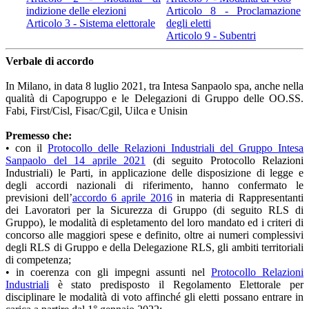
indizione delle elezioni
Articolo 8 - Proclamazione
Articolo 3 - Sistema elettorale
degli eletti
Articolo 9 - Subentri
Verbale di accordo
In Milano, in data 8 luglio 2021, tra Intesa Sanpaolo spa, anche nella
qualità di Capogruppo e le Delegazioni di Gruppo delle OO.SS.
Fabi, First/Cisl, Fisac/Cgil, Uilca e Unisin
Premesso che:
• con il
Protocollo delle Relazioni Industriali del Gruppo Intesa
Sanpaolo del 14 aprile 2021
(di seguito Protocollo Relazioni
Industriali) le Parti, in applicazione delle disposizione di legge e
degli accordi nazionali di riferimento, hanno confermato le
previsioni dell’
accordo 6 aprile 2016
in materia di Rappresentanti
dei Lavoratori per la Sicurezza di Gruppo (di seguito RLS di
Gruppo), le modalità di espletamento del loro mandato ed i criteri di
concorso alle maggiori spese e definito, oltre ai numeri complessivi
degli RLS di Gruppo e della Delegazione RLS, gli ambiti territoriali
di competenza;
• in coerenza con gli impegni assunti nel
Protocollo Relazioni
Industriali
è stato predisposto il Regolamento Elettorale per
disciplinare le modalità di voto affinché gli eletti possano entrare in