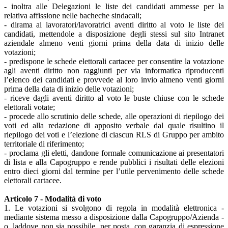
- inoltra alle Delegazioni le liste dei candidati ammesse per la
relativa affissione nelle bacheche sindacali;
- dirama ai lavoratori/lavoratrici aventi diritto al voto le liste dei
candidati, mettendole a disposizione degli stessi sul sito Intranet
aziendale almeno venti giorni prima della data di inizio delle
votazioni;
- predispone le schede elettorali cartacee per consentire la votazione
agli aventi diritto non raggiunti per via informatica riproducenti
l’elenco dei candidati e provvede al loro invio almeno venti giorni
prima della data di inizio delle votazioni;
- riceve dagli aventi diritto al voto le buste chiuse con le schede
elettorali votate;
- procede allo scrutinio delle schede, alle operazioni di riepilogo dei
voti ed alla redazione di apposito verbale dal quale risultino il
riepilogo dei voti e l’elezione di ciascun RLS di Gruppo per ambito
territoriale di riferimento;
- proclama gli eletti, dandone formale comunicazione ai presentatori
di lista e alla Capogruppo e rende pubblici i risultati delle elezioni
entro dieci giorni dal termine per l’utile pervenimento delle schede
elettorali cartacee.
Articolo 7 - Modalità di voto
1. Le votazioni si svolgono di regola in modalità elettronica -
mediante sistema messo a disposizione dalla Capogruppo/Azienda -
o, laddove non sia possibile, per posta, con garanzia di espressione