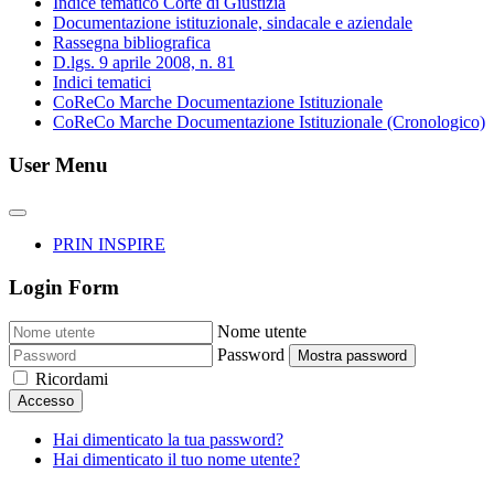
Indice tematico Corte di Giustizia
Documentazione istituzionale, sindacale e aziendale
Rassegna bibliografica
D.lgs. 9 aprile 2008, n. 81
Indici tematici
CoReCo Marche Documentazione Istituzionale
CoReCo Marche Documentazione Istituzionale (Cronologico)
User Menu
PRIN INSPIRE
Login Form
Nome utente
Password
Mostra password
Ricordami
Accesso
Hai dimenticato la tua password?
Hai dimenticato il tuo nome utente?