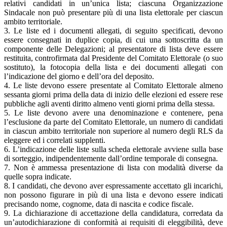
relativi candidati in un’unica lista; ciascuna Organizzazione
Sindacale non può presentare più di una lista elettorale per ciascun
ambito territoriale.
3. Le liste ed i documenti allegati, di seguito specificati, devono
essere consegnati in duplice copia, di cui una sottoscritta da un
componente delle Delegazioni; al presentatore di lista deve essere
restituita, controfirmata dal Presidente del Comitato Elettorale (o suo
sostituto), la fotocopia della lista e dei documenti allegati con
l’indicazione del giorno e dell’ora del deposito.
4. Le liste devono essere presentate al Comitato Elettorale almeno
sessanta giorni prima della data di inizio delle elezioni ed essere rese
pubbliche agli aventi diritto almeno venti giorni prima della stessa.
5. Le liste devono avere una denominazione e contenere, pena
l’esclusione da parte del Comitato Elettorale, un numero di candidati
in ciascun ambito territoriale non superiore al numero degli RLS da
eleggere ed i correlati supplenti.
6. L’indicazione delle liste sulla scheda elettorale avviene sulla base
di sorteggio, indipendentemente dall’ordine temporale di consegna.
7. Non è ammessa presentazione di lista con modalità diverse da
quelle sopra indicate.
8. I candidati, che devono aver espressamente accettato gli incarichi,
non possono figurare in più di una lista e devono essere indicati
precisando nome, cognome, data di nascita e codice fiscale.
9. La dichiarazione di accettazione della candidatura, corredata da
un’autodichiarazione di conformità ai requisiti di eleggibilità, deve