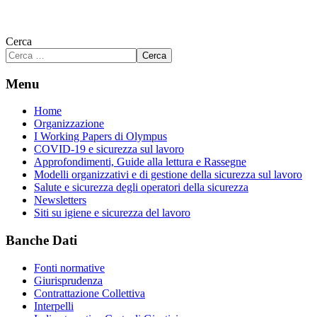
Cerca
Cerca
Menu
Home
Organizzazione
I Working Papers di Olympus
COVID-19 e sicurezza sul lavoro
Approfondimenti, Guide alla lettura e Rassegne
Modelli organizzativi e di gestione della sicurezza sul lavoro
Salute e sicurezza degli operatori della sicurezza
Newsletters
Siti su igiene e sicurezza del lavoro
Banche Dati
Fonti normative
Giurisprudenza
Contrattazione Collettiva
Interpelli