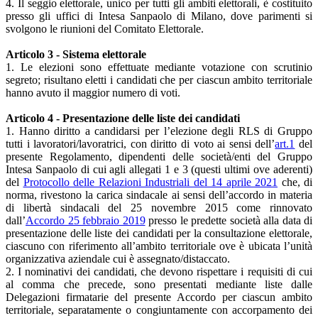
4. Il seggio elettorale, unico per tutti gli ambiti elettorali, è costituito
presso gli uffici di Intesa Sanpaolo di Milano, dove parimenti si
svolgono le riunioni del Comitato Elettorale.
Articolo 3 - Sistema elettorale
1. Le elezioni sono effettuate mediante votazione con scrutinio
segreto; risultano eletti i candidati che per ciascun ambito territoriale
hanno avuto il maggior numero di voti.
Articolo 4 - Presentazione delle liste dei candidati
1. Hanno diritto a candidarsi per l’elezione degli RLS di Gruppo
tutti i lavoratori/lavoratrici, con diritto di voto ai sensi dell’
art.1
del
presente Regolamento, dipendenti delle società/enti del Gruppo
Intesa Sanpaolo di cui agli allegati 1 e 3 (questi ultimi ove aderenti)
del
Protocollo delle Relazioni Industriali del 14 aprile 2021
che, di
norma, rivestono la carica sindacale ai sensi dell’accordo in materia
di libertà sindacali del 25 novembre 2015 come rinnovato
dall’
Accordo 25 febbraio 2019
presso le predette società alla data di
presentazione delle liste dei candidati per la consultazione elettorale,
ciascuno con riferimento all’ambito territoriale ove è ubicata l’unità
organizzativa aziendale cui è assegnato/distaccato.
2. I nominativi dei candidati, che devono rispettare i requisiti di cui
al comma che precede, sono presentati mediante liste dalle
Delegazioni firmatarie del presente Accordo per ciascun ambito
territoriale, separatamente o congiuntamente con accorpamento dei