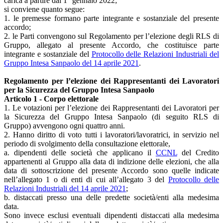
carica a partire dal 1° gennaio 2022;
si conviene quanto segue:
1. le premesse formano parte integrante e sostanziale del presente
accordo;
2. le Parti convengono sul Regolamento per l’elezione degli RLS di
Gruppo, allegato al presente Accordo, che costituisce parte
integrante e sostanziale del
Protocollo delle Relazioni Industriali del
Gruppo Intesa Sanpaolo del 14 aprile 2021
.
Regolamento per l’elezione dei Rappresentanti dei Lavoratori
per la Sicurezza del Gruppo Intesa Sanpaolo
Articolo 1 - Corpo elettorale
1. Le votazioni per l’elezione dei Rappresentanti dei Lavoratori per
la Sicurezza del Gruppo Intesa Sanpaolo (di seguito RLS di
Gruppo) avvengono ogni quattro anni.
2. Hanno diritto di voto tutti i lavoratori/lavoratrici, in servizio nel
periodo di svolgimento della consultazione elettorale,
a. dipendenti delle società che applicano il
CCNL
del Credito
appartenenti al Gruppo alla data di indizione delle elezioni, che alla
data di sottoscrizione del presente Accordo sono quelle indicate
nell’allegato 1 o di enti di cui all’allegato 3 del
Protocollo delle
Relazioni Industriali del 14 aprile 2021
;
b. distaccati presso una delle predette società/enti alla medesima
data.
Sono invece esclusi eventuali dipendenti distaccati alla medesima