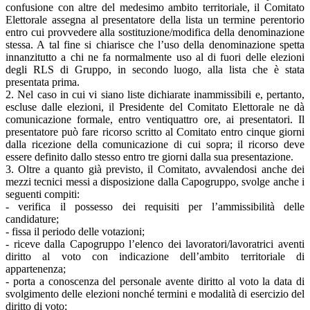
confusione con altre del medesimo ambito territoriale, il Comitato
Elettorale assegna al presentatore della lista un termine perentorio
entro cui provvedere alla sostituzione/modifica della denominazione
stessa. A tal fine si chiarisce che l’uso della denominazione spetta
innanzitutto a chi ne fa normalmente uso al di fuori delle elezioni
degli RLS di Gruppo, in secondo luogo, alla lista che è stata
presentata prima.
2. Nel caso in cui vi siano liste dichiarate inammissibili e, pertanto,
escluse dalle elezioni, il Presidente del Comitato Elettorale ne dà
comunicazione formale, entro ventiquattro ore, ai presentatori. Il
presentatore può fare ricorso scritto al Comitato entro cinque giorni
dalla ricezione della comunicazione di cui sopra; il ricorso deve
essere definito dallo stesso entro tre giorni dalla sua presentazione.
3. Oltre a quanto già previsto, il Comitato, avvalendosi anche dei
mezzi tecnici messi a disposizione dalla Capogruppo, svolge anche i
seguenti compiti:
- verifica il possesso dei requisiti per l’ammissibilità delle
candidature;
- fissa il periodo delle votazioni;
- riceve dalla Capogruppo l’elenco dei lavoratori/lavoratrici aventi
diritto al voto con indicazione dell’ambito territoriale di
appartenenza;
- porta a conoscenza del personale avente diritto al voto la data di
svolgimento delle elezioni nonché termini e modalità di esercizio del
diritto di voto;