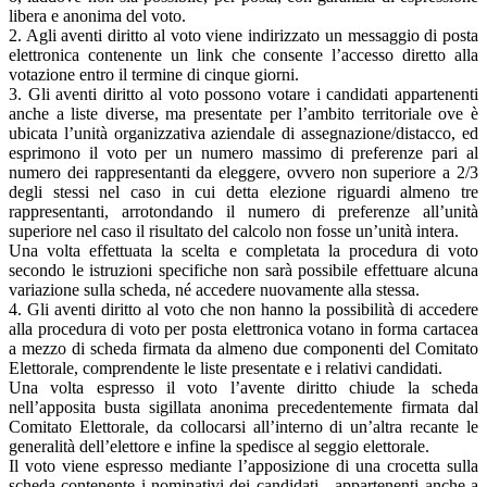
libera e anonima del voto.
2. Agli aventi diritto al voto viene indirizzato un messaggio di posta
elettronica contenente un link che consente l’accesso diretto alla
votazione entro il termine di cinque giorni.
3. Gli aventi diritto al voto possono votare i candidati appartenenti
anche a liste diverse, ma presentate per l’ambito territoriale ove è
ubicata l’unità organizzativa aziendale di assegnazione/distacco, ed
esprimono il voto per un numero massimo di preferenze pari al
numero dei rappresentanti da eleggere, ovvero non superiore a 2/3
degli stessi nel caso in cui detta elezione riguardi almeno tre
rappresentanti, arrotondando il numero di preferenze all’unità
superiore nel caso il risultato del calcolo non fosse un’unità intera.
Una volta effettuata la scelta e completata la procedura di voto
secondo le istruzioni specifiche non sarà possibile effettuare alcuna
variazione sulla scheda, né accedere nuovamente alla stessa.
4. Gli aventi diritto al voto che non hanno la possibilità di accedere
alla procedura di voto per posta elettronica votano in forma cartacea
a mezzo di scheda firmata da almeno due componenti del Comitato
Elettorale, comprendente le liste presentate e i relativi candidati.
Una volta espresso il voto l’avente diritto chiude la scheda
nell’apposita busta sigillata anonima precedentemente firmata dal
Comitato Elettorale, da collocarsi all’interno di un’altra recante le
generalità dell’elettore e infine la spedisce al seggio elettorale.
Il voto viene espresso mediante l’apposizione di una crocetta sulla
scheda contenente i nominativi dei candidati - appartenenti anche a