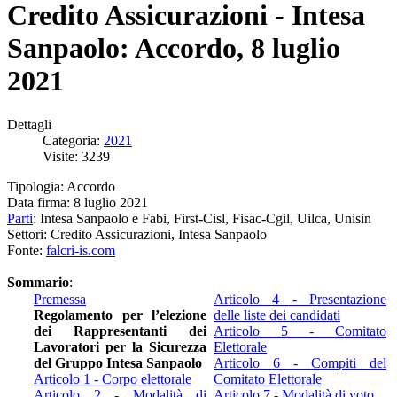
Credito Assicurazioni - Intesa
Sanpaolo: Accordo, 8 luglio
2021
Dettagli
Categoria:
2021
Visite: 3239
Tipologia: Accordo
Data firma: 8 luglio 2021
Parti
: Intesa Sanpaolo e Fabi, First-Cisl, Fisac-Cgil, Uilca, Unisin
Settori: Credito Assicurazioni, Intesa Sanpaolo
Fonte:
falcri-is.com
Sommario
:
Premessa
Articolo 4 - Presentazione
Regolamento per l’elezione
delle liste dei candidati
dei Rappresentanti dei
Articolo 5 - Comitato
Lavoratori per la Sicurezza
Elettorale
del Gruppo Intesa Sanpaolo
Articolo 6 - Compiti del
Articolo 1 - Corpo elettorale
Comitato Elettorale
Articolo 2 - Modalità di
Articolo 7 - Modalità di voto