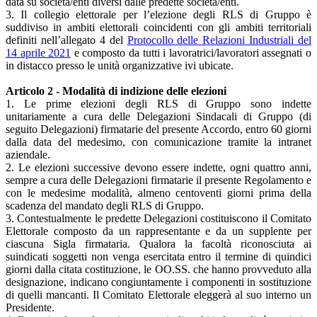
data su società/enti diversi dalle predette società/enti.
3. Il collegio elettorale per l’elezione degli RLS di Gruppo è
suddiviso in ambiti elettorali coincidenti con gli ambiti territoriali
definiti nell’allegato 4 del
Protocollo delle Relazioni Industriali del
14 aprile 2021
e composto da tutti i lavoratrici/lavoratori assegnati o
in distacco presso le unità organizzative ivi ubicate.
Articolo 2 - Modalità di indizione delle elezioni
1. Le prime elezioni degli RLS di Gruppo sono indette
unitariamente a cura delle Delegazioni Sindacali di Gruppo (di
seguito Delegazioni) firmatarie del presente Accordo, entro 60 giorni
dalla data del medesimo, con comunicazione tramite la intranet
aziendale.
2. Le elezioni successive devono essere indette, ogni quattro anni,
sempre a cura delle Delegazioni firmatarie il presente Regolamento e
con le medesime modalità, almeno centoventi giorni prima della
scadenza del mandato degli RLS di Gruppo.
3. Contestualmente le predette Delegazioni costituiscono il Comitato
Elettorale composto da un rappresentante e da un supplente per
ciascuna Sigla firmataria. Qualora la facoltà riconosciuta ai
suindicati soggetti non venga esercitata entro il termine di quindici
giorni dalla citata costituzione, le OO.SS. che hanno provveduto alla
designazione, indicano congiuntamente i componenti in sostituzione
di quelli mancanti. Il Comitato Elettorale eleggerà al suo interno un
Presidente.