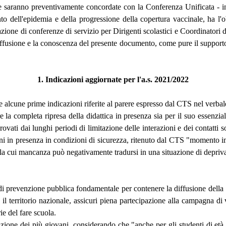
che saranno preventivamente concordate con la Conferenza Unificata - in
 dell'epidemia e della progressione della copertura vaccinale, ha l'obie
one di conferenze di servizio per Dirigenti scolastici e Coordinatori del
diffusione e la conoscenza del presente documento, come pure il support
1. Indicazioni aggiornate per l'a.s. 2021/2022
alcune prime indicazioni riferite al parere espresso dal CTS nel verbal
re la completa ripresa della didattica in presenza sia per il suo essenzi
 provati dai lunghi periodi di limitazione delle interazioni e dei contatti
ioni in presenza in condizioni di sicurezza, ritenuto dal CTS "momento i
e, la cui mancanza può negativamente tradursi in una situazione di depriva
i prevenzione pubblica fondamentale per contenere la diffusione della Sar
 il territorio nazionale, assicuri piena partecipazione alla campagna d
rie del fare scuola.
one dei più giovani, considerando che "anche per gli studenti di età u