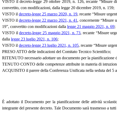
VISTO il decreto-legge 29 ottobre 2019, n. 126, recante “Misure di st
convertito, con modificazioni, dalla legge 20 dicembre 2019, n. 159;
VISTO il
decreto-legge 25 marzo 2020, n. 19
, recante “Misure urgen
VISTO il
decreto-legge 22 marzo 2021, n. 41
, concernente “Misure ur
19”, convertito con modificazioni dalla
legge 21 maggio 2021, n. 69
;
VISTO il
decreto-legge 25 maggio 2021, n. 73
, recante “Misure urge
dalla
legge 23 luglio 2021, n. 106
;
VISTO il
decreto-legge 23 luglio 2021, n. 105
, recante “Misure urgen
PRESO ATTO delle indicazioni del Comitato Tecnico Scientifico;
RITENUTO necessario adottare un documento per la pianificazione delle 
TENUTO CONTO delle competenze attribuite in materia di istruzione a
ACQUISITO il parere della Conferenza Unificata nella seduta del 5 ag
È adottato il Documento per la pianificazione delle attività scolasti
integrante del presente decreto. Tale Documento sarà trasmesso a tutti gl