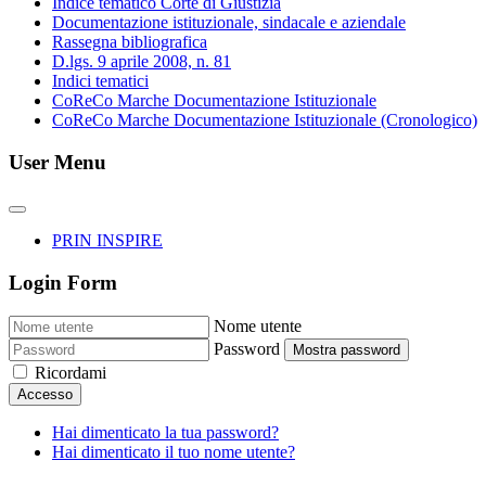
Indice tematico Corte di Giustizia
Documentazione istituzionale, sindacale e aziendale
Rassegna bibliografica
D.lgs. 9 aprile 2008, n. 81
Indici tematici
CoReCo Marche Documentazione Istituzionale
CoReCo Marche Documentazione Istituzionale (Cronologico)
User Menu
PRIN INSPIRE
Login Form
Nome utente
Password
Mostra password
Ricordami
Accesso
Hai dimenticato la tua password?
Hai dimenticato il tuo nome utente?