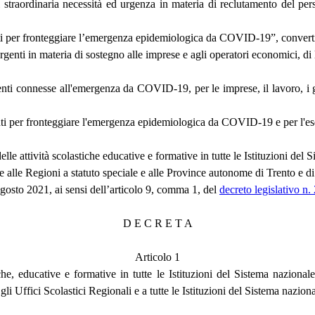
raordinaria necessità ed urgenza in materia di reclutamento del person
ti per fronteggiare l’emergenza epidemiologica da COVID-19”, converti
genti in materia di sostegno alle imprese e agli operatori economici, di
nti connesse all'emergenza da COVID-19, per le imprese, il lavoro, i giov
ti per fronteggiare l'emergenza epidemiologica da COVID-19 e per l'eser
attività scolastiche educative e formative in tutte le Istituzioni del S
lle Regioni a statuto speciale e alle Province autonome di Trento e d
osto 2021, ai sensi dell’articolo 9, comma 1, del
decreto legislativo n
D E C R E T A
Articolo 1
che, educative e formative in tutte le Istituzioni del Sistema nazional
i Uffici Scolastici Regionali e a tutte le Istituzioni del Sistema naziona