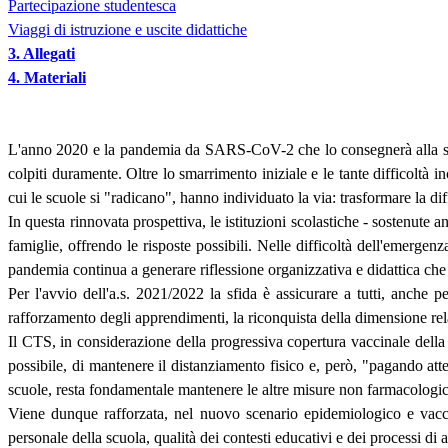
Partecipazione studentesca
Viaggi di istruzione e uscite didattiche
3. Allegati
4. Materiali
L'anno 2020 e la pandemia da SARS-CoV-2 che lo consegnerà alla storia
colpiti duramente. Oltre lo smarrimento iniziale e le tante difficoltà i
cui le scuole si "radicano", hanno individuato la via: trasformare la di
In questa rinnovata prospettiva, le istituzioni scolastiche - sostenute 
famiglie, offrendo le risposte possibili. Nelle difficoltà dell'emergenz
pandemia continua a generare riflessione organizzativa e didattica che
Per l'avvio dell'a.s. 2021/2022 la sfida è assicurare a tutti, anche p
rafforzamento degli apprendimenti, la riconquista della dimensione rela
Il CTS, in considerazione della progressiva copertura vaccinale della
possibile, di mantenere il distanziamento fisico e, però, "pagando atte
scuole, resta fondamentale mantenere le altre misure non farmacologiche
Viene dunque rafforzata, nel nuovo scenario epidemiologico e vaccin
personale della scuola, qualità dei contesti educativi e dei processi di ap