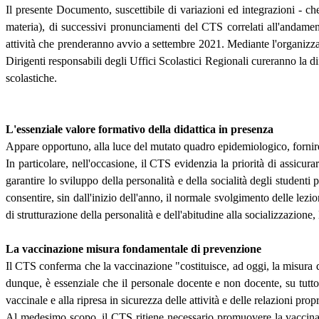
Il presente Documento, suscettibile di variazioni ed integrazioni - 
materia), di successivi pronunciamenti del CTS correlati all'andamento
attività che prenderanno avvio a settembre 2021. Mediante l'organizzazi
Dirigenti responsabili degli Uffici Scolastici Regionali cureranno la 
scolastiche.
L'essenziale valore formativo della didattica in presenza
Appare opportuno, alla luce del mutato quadro epidemiologico, fornire 
In particolare, nell'occasione, il CTS evidenzia la priorità di assicura
garantire lo sviluppo della personalità e della socialità degli studenti
consentire, sin dall'inizio dell'anno, il normale svolgimento delle lez
di strutturazione della personalità e dell'abitudine alla socializzazion
La vaccinazione misura fondamentale di prevenzione
Il CTS conferma che la vaccinazione "costituisce, ad oggi, la misura d
dunque, è essenziale che il personale docente e non docente, su tutto
vaccinale e alla ripresa in sicurezza delle attività e delle relazioni prop
Al medesimo scopo, il CTS ritiene necessario promuovere la vaccinazi