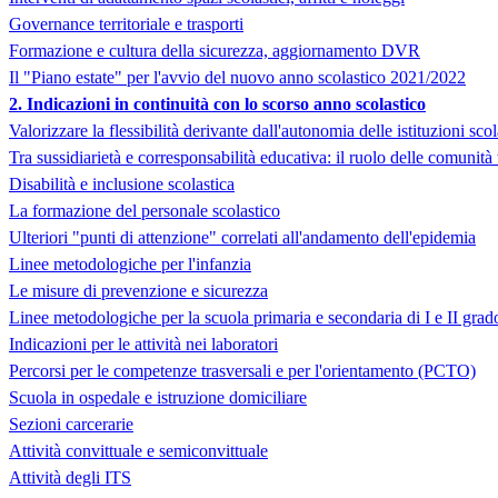
Governance territoriale e trasporti
Formazione e cultura della sicurezza, aggiornamento DVR
Il "Piano estate" per l'avvio del nuovo anno scolastico 2021/2022
2. Indicazioni in continuità con lo scorso anno scolastico
Valorizzare la flessibilità derivante dall'autonomia delle istituzioni sco
Tra sussidiarietà e corresponsabilità educativa: il ruolo delle comunità t
Disabilità e inclusione scolastica
La formazione del personale scolastico
Ulteriori "punti di attenzione" correlati all'andamento dell'epidemia
Linee metodologiche per l'infanzia
Le misure di prevenzione e sicurezza
Linee metodologiche per la scuola primaria e secondaria di I e II grad
Indicazioni per le attività nei laboratori
Percorsi per le competenze trasversali e per l'orientamento (PCTO)
Scuola in ospedale e istruzione domiciliare
Sezioni carcerarie
Attività convittuale e semiconvittuale
Attività degli ITS