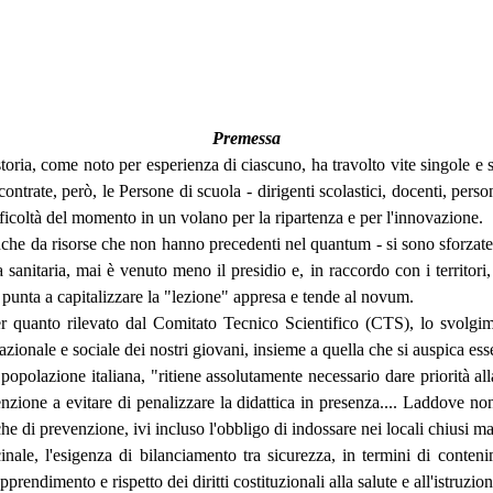
Premessa
, come noto per esperienza di ciascuno, ha travolto vite singole e sist
ncontrate, però, le Persone di scuola - dirigenti scolastici, docenti, per
fficoltà del momento in un volano per la ripartenza e per l'innovazione.
anche da risorse che non hanno precedenti nel quantum - si sono sforzate d
a sanitaria, mai è venuto meno il presidio e, in raccordo con i territori
 punta a capitalizzare la "lezione" appresa e tende al novum.
er quanto rilevato dal Comitato Tecnico Scientifico (CTS), lo svolgimen
zionale e sociale dei nostri giovani, insieme a quella che si auspica ess
 popolazione italiana, "ritiene assolutamente necessario dare priorità a
nzione a evitare di penalizzare la didattica in presenza.... Laddove non
 di prevenzione, ivi incluso l'obbligo di indossare nei locali chiusi ma
ale, l'esigenza di bilanciamento tra sicurezza, in termini di conteni
prendimento e rispetto dei diritti costituzionali alla salute e all'istruzion