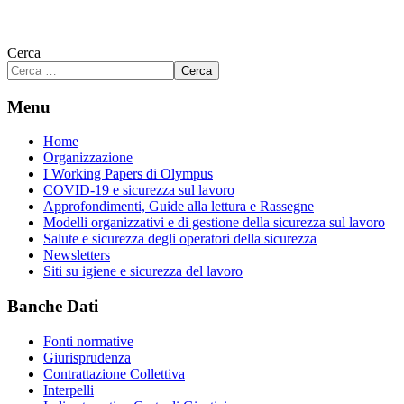
Cerca
Cerca
Menu
Home
Organizzazione
I Working Papers di Olympus
COVID-19 e sicurezza sul lavoro
Approfondimenti, Guide alla lettura e Rassegne
Modelli organizzativi e di gestione della sicurezza sul lavoro
Salute e sicurezza degli operatori della sicurezza
Newsletters
Siti su igiene e sicurezza del lavoro
Banche Dati
Fonti normative
Giurisprudenza
Contrattazione Collettiva
Interpelli