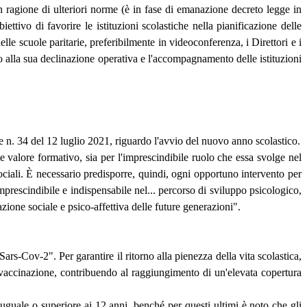
 ragione di ulteriori norme (è in fase di emanazione decreto legge in
ttivo di favorire le istituzioni scolastiche nella pianificazione delle
le scuole paritarie, preferibilmente in videoconferenza, i Direttori e i
o alla sua declinazione operativa e l'accompagnamento delle istituzioni
e n. 34 del 12 luglio 2021, riguardo l'avvio del nuovo anno scolastico.
ale valore formativo, sia per l'imprescindibile ruolo che essa svolge nel
 sociali. È necessario predisporre, quindi, ogni opportuno intervento per
mprescindibile e indispensabile nel... percorso di sviluppo psicologico,
zione sociale e psico-affettiva delle future generazioni".
s-Cov-2". Per garantire il ritorno alla pienezza della vita scolastica,
i vaccinazione, contribuendo al raggiungimento di un'elevata copertura
guale o superiore ai 12 anni, benché per questi ultimi è noto che gli