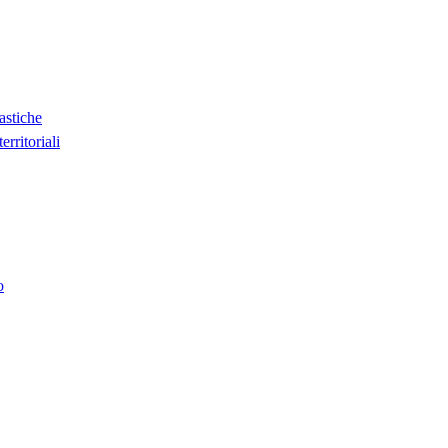
lastiche
erritoriali
o