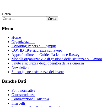
Cerca
Cerca
Menu
Home
Organizzazione
I Working Papers di Olympus
COVID-19 e sicurezza sul lavoro
Approfondimenti, Guide alla lettura e Rassegne
Modelli organizzativi e di gestione della sicurezza sul lavoro
Salute e sicurezza degli operatori della sicurezza
Newsletters
Siti su igiene e sicurezza del lavoro
Banche Dati
Fonti normative
Giurisprudenza
Contrattazione Collettiva
Interpelli