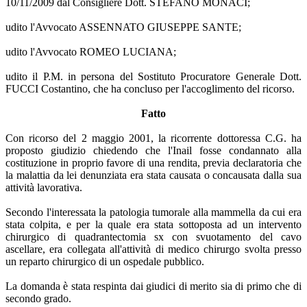
10/11/2009 dal Consigliere Dott. STEFANO MONACI;
udito l'Avvocato ASSENNATO GIUSEPPE SANTE;
udito l'Avvocato ROMEO LUCIANA;
udito il P.M. in persona del Sostituto Procuratore Generale Dott.
FUCCI Costantino, che ha concluso per l'accoglimento del ricorso.
Fatto
Con ricorso del 2 maggio 2001, la ricorrente dottoressa C.G. ha
proposto giudizio chiedendo che l'Inail fosse condannato alla
costituzione in proprio favore di una rendita, previa declaratoria che
la malattia da lei denunziata era stata causata o concausata dalla sua
attività lavorativa.
Secondo l'interessata la patologia tumorale alla mammella da cui era
stata colpita, e per la quale era stata sottoposta ad un intervento
chirurgico di quadrantectomia sx con svuotamento del cavo
ascellare, era collegata all'attività di medico chirurgo svolta presso
un reparto chirurgico di un ospedale pubblico.
La domanda è stata respinta dai giudici di merito sia di primo che di
secondo grado.