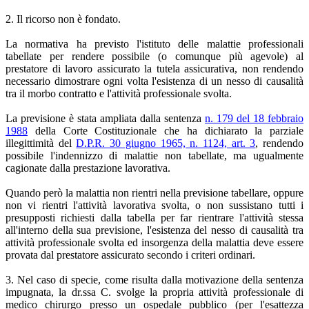
2. Il ricorso non è fondato.
La normativa ha previsto l'istituto delle malattie professionali
tabellate per rendere possibile (o comunque più agevole) al
prestatore di lavoro assicurato la tutela assicurativa, non rendendo
necessario dimostrare ogni volta l'esistenza di un nesso di causalità
tra il morbo contratto e l'attività professionale svolta.
La previsione è stata ampliata dalla sentenza
n. 179 del 18 febbraio
1988
della Corte Costituzionale che ha dichiarato la parziale
illegittimità del
D.P.R. 30 giugno 1965, n. 1124, art. 3
, rendendo
possibile l'indennizzo di malattie non tabellate, ma ugualmente
cagionate dalla prestazione lavorativa.
Quando però la malattia non rientri nella previsione tabellare, oppure
non vi rientri l'attività lavorativa svolta, o non sussistano tutti i
presupposti richiesti dalla tabella per far rientrare l'attività stessa
all'interno della sua previsione, l'esistenza del nesso di causalità tra
attività professionale svolta ed insorgenza della malattia deve essere
provata dal prestatore assicurato secondo i criteri ordinari.
3. Nel caso di specie, come risulta dalla motivazione della sentenza
impugnata, la dr.ssa C. svolge la propria attività professionale di
medico chirurgo presso un ospedale pubblico (per l'esattezza