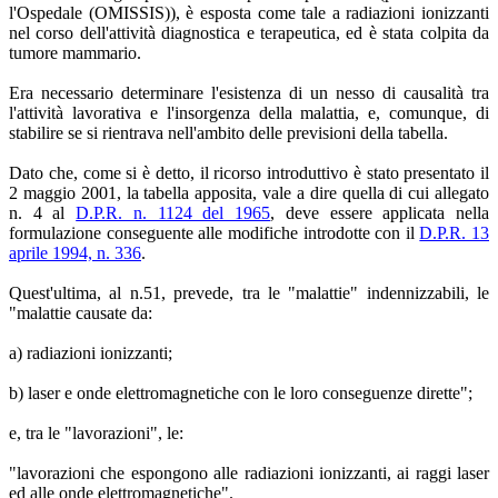
l'Ospedale (OMISSIS)), è esposta come tale a radiazioni ionizzanti
nel corso dell'attività diagnostica e terapeutica, ed è stata colpita da
tumore mammario.
Era necessario determinare l'esistenza di un nesso di causalità tra
l'attività lavorativa e l'insorgenza della malattia, e, comunque, di
stabilire se si rientrava nell'ambito delle previsioni della tabella.
Dato che, come si è detto, il ricorso introduttivo è stato presentato il
2 maggio 2001, la tabella apposita, vale a dire quella di cui allegato
n. 4 al
D.P.R. n. 1124 del 1965
, deve essere applicata nella
formulazione conseguente alle modifiche introdotte con il
D.P.R. 13
aprile 1994, n. 336
.
Quest'ultima, al n.51, prevede, tra le "malattie" indennizzabili, le
"malattie causate da:
a) radiazioni ionizzanti;
b) laser e onde elettromagnetiche con le loro conseguenze dirette";
e, tra le "lavorazioni", le:
"lavorazioni che espongono alle radiazioni ionizzanti, ai raggi laser
ed alle onde elettromagnetiche".