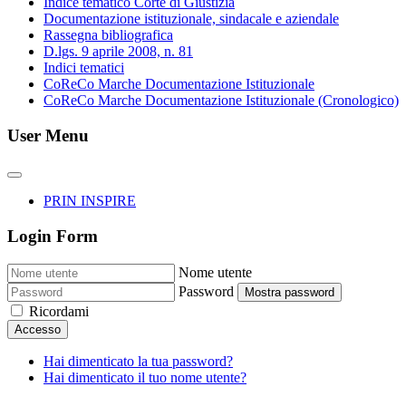
Indice tematico Corte di Giustizia
Documentazione istituzionale, sindacale e aziendale
Rassegna bibliografica
D.lgs. 9 aprile 2008, n. 81
Indici tematici
CoReCo Marche Documentazione Istituzionale
CoReCo Marche Documentazione Istituzionale (Cronologico)
User Menu
PRIN INSPIRE
Login Form
Nome utente
Password
Mostra password
Ricordami
Accesso
Hai dimenticato la tua password?
Hai dimenticato il tuo nome utente?