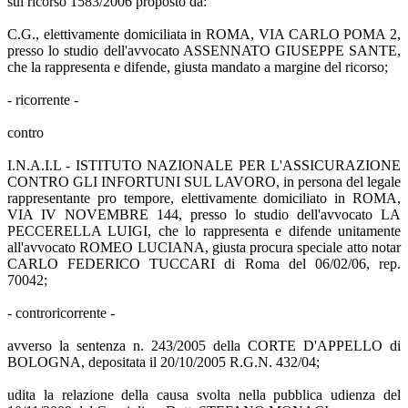
sul ricorso 1583/2006 proposto da:
C.G., elettivamente domiciliata in ROMA, VIA CARLO POMA 2,
presso lo studio dell'avvocato ASSENNATO GIUSEPPE SANTE,
che la rappresenta e difende, giusta mandato a margine del ricorso;
- ricorrente -
contro
I.N.A.I.L - ISTITUTO NAZIONALE PER L'ASSICURAZIONE
CONTRO GLI INFORTUNI SUL LAVORO, in persona del legale
rappresentante pro tempore, elettivamente domiciliato in ROMA,
VIA IV NOVEMBRE 144, presso lo studio dell'avvocato LA
PECCERELLA LUIGI, che lo rappresenta e difende unitamente
all'avvocato ROMEO LUCIANA, giusta procura speciale atto notar
CARLO FEDERICO TUCCARI di Roma del 06/02/06, rep.
70042;
- controricorrente -
avverso la sentenza n. 243/2005 della CORTE D'APPELLO di
BOLOGNA, depositata il 20/10/2005 R.G.N. 432/04;
udita la relazione della causa svolta nella pubblica udienza del