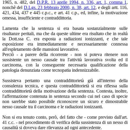
1965, n. 482, del
D.P.R. 13 aprile 1994, n. 336, art. 1, comma 1
,
nonchè del
D.Lgs. 23 febbraio 2000, n. 38, art. 12
, e degli artt. 116,
421, 434, 437 e 445 c.p.c., e art. 41 c.p., ed, infine, la motivazione
omessa, insufficiente e contraddittoria.
Lamenta che la sentenza si era basata sostanzialmente sulle
risultanze peritali, ma che da queste ultime era risultato che in realtà
la Dott.ssa C. era esposta a radiazioni ionizzanti, e che tale
esposizione era immediatamente e necessariamente connessa
all'espletamento delle mansioni lavorative.
Perciò - a parere della ricorrente - non si poteva ritenere non
sussistente un nesso causale tra l'attività lavorativa svolta ed il
carcinoma, con la conseguente necessaria qualificazione della
patologia denunziata come tecnopatia indennizzabile.
Sussisteva pertanto una contraddittorietà già all'interno della
consulenza tecnica, e questa contraddittorietà si era riflessa sulla
contraddittorietà della motivazione della sentenza. Contesta, inoltre,
l'affermazione contenuta in sentenza secondo cui nel caso di specie
non sarebbe stato possibile riconoscere un sicuro e dimostrabile
nesso causale tra il carcinoma e le radiazioni ionizzanti.
Non si era tenuto conto, però, del fatto che - come previsto dall'art.
41 c.c. - nel procedimento di verifica della sussistenza di un nesso di
causalità si doveva dare rilevanza ad ogni antecedente.