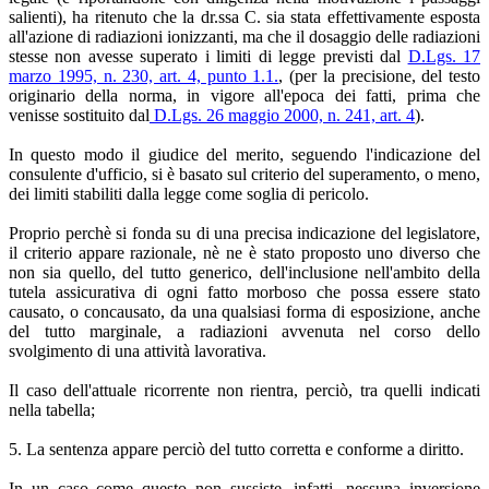
salienti), ha ritenuto che la dr.ssa C. sia stata effettivamente esposta
all'azione di radiazioni ionizzanti, ma che il dosaggio delle radiazioni
stesse non avesse superato i limiti di legge previsti dal
D.Lgs. 17
marzo 1995, n. 230, art. 4, punto 1.1.
, (per la precisione, del testo
originario della norma, in vigore all'epoca dei fatti, prima che
venisse sostituito dal
D.Lgs. 26 maggio 2000, n. 241, art. 4
).
In questo modo il giudice del merito, seguendo l'indicazione del
consulente d'ufficio, si è basato sul criterio del superamento, o meno,
dei limiti stabiliti dalla legge come soglia di pericolo.
Proprio perchè si fonda su di una precisa indicazione del legislatore,
il criterio appare razionale, nè ne è stato proposto uno diverso che
non sia quello, del tutto generico, dell'inclusione nell'ambito della
tutela assicurativa di ogni fatto morboso che possa essere stato
causato, o concausato, da una qualsiasi forma di esposizione, anche
del tutto marginale, a radiazioni avvenuta nel corso dello
svolgimento di una attività lavorativa.
Il caso dell'attuale ricorrente non rientra, perciò, tra quelli indicati
nella tabella;
5. La sentenza appare perciò del tutto corretta e conforme a diritto.
In un caso come questo non sussiste, infatti, nessuna inversione