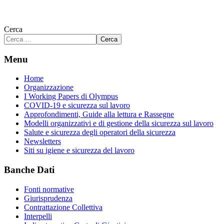
Cerca
Cerca
Menu
Home
Organizzazione
I Working Papers di Olympus
COVID-19 e sicurezza sul lavoro
Approfondimenti, Guide alla lettura e Rassegne
Modelli organizzativi e di gestione della sicurezza sul lavoro
Salute e sicurezza degli operatori della sicurezza
Newsletters
Siti su igiene e sicurezza del lavoro
Banche Dati
Fonti normative
Giurisprudenza
Contrattazione Collettiva
Interpelli