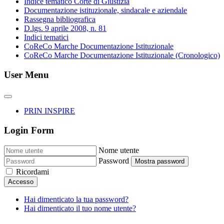
Indice tematico Corte di Giustizia
Documentazione istituzionale, sindacale e aziendale
Rassegna bibliografica
D.lgs. 9 aprile 2008, n. 81
Indici tematici
CoReCo Marche Documentazione Istituzionale
CoReCo Marche Documentazione Istituzionale (Cronologico)
User Menu
PRIN INSPIRE
Login Form
Nome utente
Password
Mostra password
Ricordami
Accesso
Hai dimenticato la tua password?
Hai dimenticato il tuo nome utente?