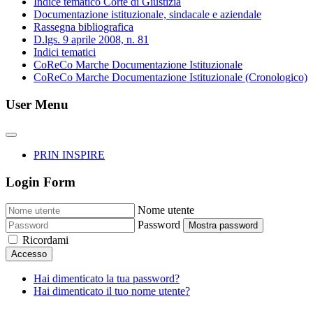
Indice tematico Corte di Giustizia
Documentazione istituzionale, sindacale e aziendale
Rassegna bibliografica
D.lgs. 9 aprile 2008, n. 81
Indici tematici
CoReCo Marche Documentazione Istituzionale
CoReCo Marche Documentazione Istituzionale (Cronologico)
User Menu
PRIN INSPIRE
Login Form
Nome utente
Password
Mostra password
Ricordami
Accesso
Hai dimenticato la tua password?
Hai dimenticato il tuo nome utente?