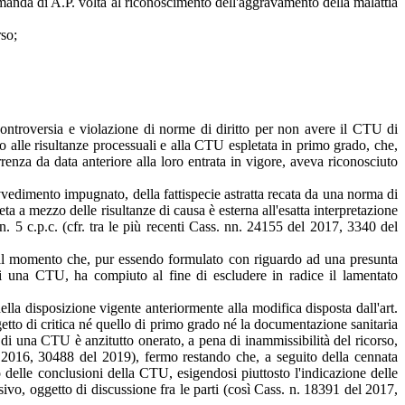
omanda di A.P. volta al riconoscimento dell'aggravamento della malattia
rso;
controversia e violazione di norme di diritto per non avere il CTU di
o alle risultanze processuali e alla CTU espletata in primo grado, che,
nza da data anteriore alla loro entrata in vigore, aveva riconosciuto
ovvedimento impugnato, della fattispecie astratta recata da una norma di
ta a mezzo delle risultanze di causa è esterna all'esatta interpretazione
60 n. 5 c.p.c. (cfr. tra le più recenti Cass. nn. 24155 del 2017, 3340 del
, dal momento che, pur essendo formulato con riguardo ad una presunta
i di una CTU, ha compiuto al fine di escludere in radice il lamentato
della disposizione vigente anteriormente alla modifica disposta dall'art.
ggetto di critica né quello di primo grado né la documentazione sanitaria
tà di una CTU è anzitutto onerato, a pena di inammissibilità del ricorso,
l 2016, 30488 del 2019), fermo restando che, a seguito della cennata
 delle conclusioni della CTU, esigendosi piuttosto l'indicazione delle
sivo, oggetto di discussione fra le parti (così Cass. n. 18391 del 2017,