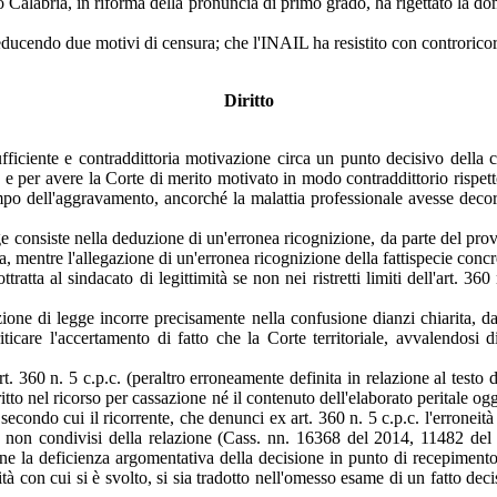
o Calabria, in riforma della pronuncia di primo grado, ha rigettato la d
educendo due motivi di censura; che l'INAIL ha resistito con controrico
Diritto
ufficiente e contraddittoria motivazione circa un punto decisivo della 
e per avere la Corte di merito motivato in modo contraddittorio rispett
o dell'aggravamento, ancorché la malattia professionale avesse decorre
gge consiste nella deduzione di un'erronea ricognizione, da parte del pr
 mentre l'allegazione di un'erronea ricognizione della fattispecie concre
tratta al sindacato di legittimità se non nei ristretti limiti dell'art. 3
azione di legge incorre precisamente nella confusione dianzi chiarita
criticare l'accertamento di fatto che la Corte territoriale, avvalendos
art. 360 n. 5 c.p.c. (peraltro erroneamente definita in relazione al testo 
itto nel ricorso per cassazione né il contenuto dell'elaborato peritale o
 secondo cui il ricorrente, che denunci ex art. 360 n. 5 c.p.c. l'erronei
ti e non condivisi della relazione (Cass. nn. 16368 del 2014, 11482 de
ione la deficienza argomentativa della decisione in punto di recepimento
à con cui si è svolto, si sia tradotto nell'omesso esame di un fatto deci