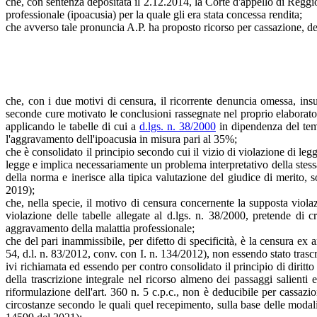
che, con sentenza depositata il 2.12.2014, la Corte d'appello di Reggi
professionale (ipoacusia) per la quale gli era stata concessa rendita;
che avverso tale pronuncia A.P. ha proposto ricorso per cassazione, d
che, con i due motivi di censura, il ricorrente denuncia omessa, ins
seconde cure motivato le conclusioni rassegnate nel proprio elaborato 
applicando le tabelle di cui a
d.lgs. n. 38/2000
in dipendenza del temp
l'aggravamento dell'ipoacusia in misura pari al 35%;
che è consolidato il principio secondo cui il vizio di violazione di le
legge e implica necessariamente un problema interpretativo della stessa,
della norma e inerisce alla tipica valutazione del giudice di merito, sot
2019);
che, nella specie, il motivo di censura concernente la supposta viol
violazione delle tabelle allegate al d.lgs. n. 38/2000, pretende di 
aggravamento della malattia professionale;
che del pari inammissibile, per difetto di specificità, è la censura ex 
54, d.l. n. 83/2012, conv. con I. n. 134/2012), non essendo stato trascr
ivi richiamata ed essendo per contro consolidato il principio di diritto
della trascrizione integrale nel ricorso almeno dei passaggi salien
riformulazione dell'art. 360 n. 5 c.p.c., non è deducibile per cassaz
circostanze secondo le quali quel recepimento, sulla base delle modalit