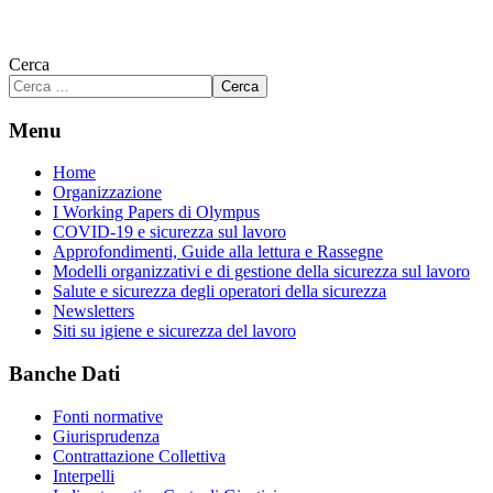
Cerca
Cerca
Menu
Home
Organizzazione
I Working Papers di Olympus
COVID-19 e sicurezza sul lavoro
Approfondimenti, Guide alla lettura e Rassegne
Modelli organizzativi e di gestione della sicurezza sul lavoro
Salute e sicurezza degli operatori della sicurezza
Newsletters
Siti su igiene e sicurezza del lavoro
Banche Dati
Fonti normative
Giurisprudenza
Contrattazione Collettiva
Interpelli