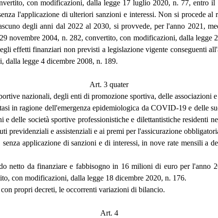
vertito, con modificazioni, dalla legge 17 luglio 2020, n. 77, entro il
nza l'applicazione di ulteriori sanzioni e interessi. Non si procede al r
iascuno degli anni dal 2022 al 2030, si provvede, per l'anno 2021, medi
e 29 novembre 2004, n. 282, convertito, con modificazioni, dalla legge 
effetti finanziari non previsti a legislazione vigente conseguenti all'at
i, dalla legge 4 dicembre 2008, n. 189.
Art. 3 quater
portive nazionali, degli enti di promozione sportiva, delle associazioni e 
minatasi in ragione dell'emergenza epidemiologica da COVID-19 e delle s
 e delle società sportive professionistiche e dilettantistiche residenti nel
 previdenziali e assistenziali e ai premi per l'assicurazione obbligatori
, senza applicazione di sanzioni e di interessi, in nove rate mensili a
 saldo netto da finanziare e fabbisogno in 16 milioni di euro per l'ann
tito, con modificazioni, dalla legge 18 dicembre 2020, n. 176.
con propri decreti, le occorrenti variazioni di bilancio.
Art. 4