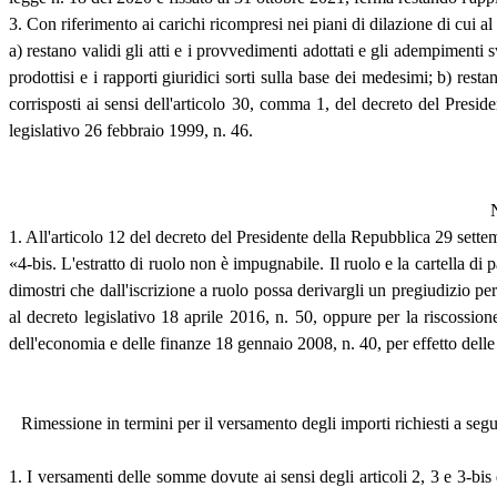
3. Con riferimento ai carichi ricompresi nei piani di dilazione di cui 
a) restano validi gli atti e i provvedimenti adottati e gli adempimenti s
prodottisi e i rapporti giuridici sorti sulla base dei medesimi; b) rest
corrisposti ai sensi dell'articolo 30, comma 1, del decreto del Presi
legislativo 26 febbraio 1999, n. 46.
N
1. All'articolo 12 del decreto del Presidente della Repubblica 29 sett
«4-bis. L'estratto di ruolo non è impugnabile. Il ruolo e la cartella di
dimostri che dall'iscrizione a ruolo possa derivargli un pregiudizio per
al decreto legislativo 18 aprile 2016, n. 50, oppure per la riscossion
dell'economia e delle finanze 18 gennaio 2008, n. 40, per effetto delle 
Rimessione in termini per il versamento degli importi richiesti a seg
1. I versamenti delle somme dovute ai sensi degli articoli 2, 3 e 3-b