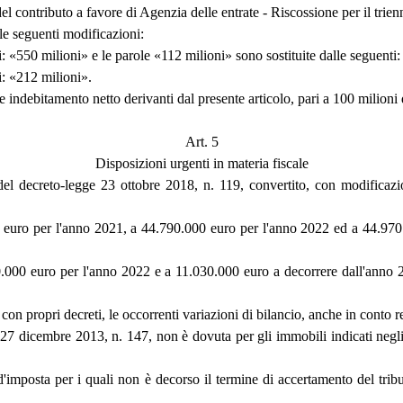
el contributo a favore di Agenzia delle entrate - Riscossione per il tri
le seguenti modificazioni:
: «550 milioni» e le parole «112 milioni» sono sostituite dalle seguenti
i: «212 milioni».
e indebitamento netto derivanti dal presente articolo, pari a 100 milioni 
Art. 5
Disposizioni urgenti in materia fiscale
2, del decreto-legge 23 ottobre 2018, n. 119, convertito, con modifica
ro per l'anno 2021, a 44.790.000 euro per l'anno 2022 ed a 44.970.00
000 euro per l'anno 2022 e a 11.030.000 euro a decorrere dall'anno 20
 con propri decreti, le occorrenti variazioni di bilancio, anche in conto 
e 27 dicembre 2013, n. 147, non è dovuta per gli immobili indicati negli a
 d'imposta per i quali non è decorso il termine di accertamento del trib