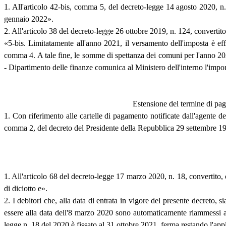
1. All'articolo 42-bis, comma 5, del decreto-legge 14 agosto 2020, n
gennaio 2022».
2. All'articolo 38 del decreto-legge 26 ottobre 2019, n. 124, convertit
«5-bis. Limitatamente all'anno 2021, il versamento dell'imposta è eff
comma 4. A tale fine, le somme di spettanza dei comuni per l'anno 2021 
- Dipartimento delle finanze comunica al Ministero dell'interno l'impor
Estensione del termine di pag
1. Con riferimento alle cartelle di pagamento notificate dall'agente de
comma 2, del decreto del Presidente della Repubblica 29 settembre 1973, 
1. All'articolo 68 del decreto-legge 17 marzo 2020, n. 18, convertito, 
di diciotto e».
2. I debitori che, alla data di entrata in vigore del presente decreto,
essere alla data dell'8 marzo 2020 sono automaticamente riammessi ai 
legge n. 18 del 2020 è fissato al 31 ottobre 2021, ferma restando l'appl