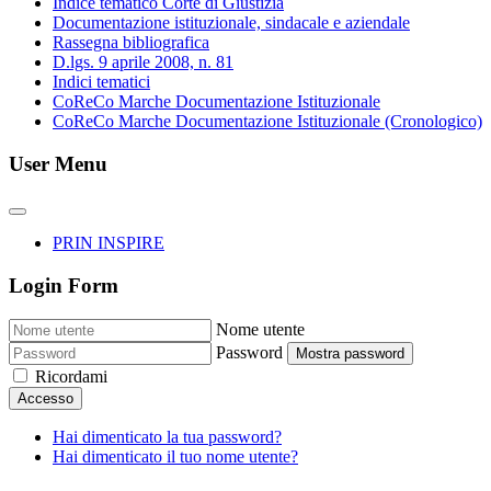
Indice tematico Corte di Giustizia
Documentazione istituzionale, sindacale e aziendale
Rassegna bibliografica
D.lgs. 9 aprile 2008, n. 81
Indici tematici
CoReCo Marche Documentazione Istituzionale
CoReCo Marche Documentazione Istituzionale (Cronologico)
User Menu
PRIN INSPIRE
Login Form
Nome utente
Password
Mostra password
Ricordami
Accesso
Hai dimenticato la tua password?
Hai dimenticato il tuo nome utente?