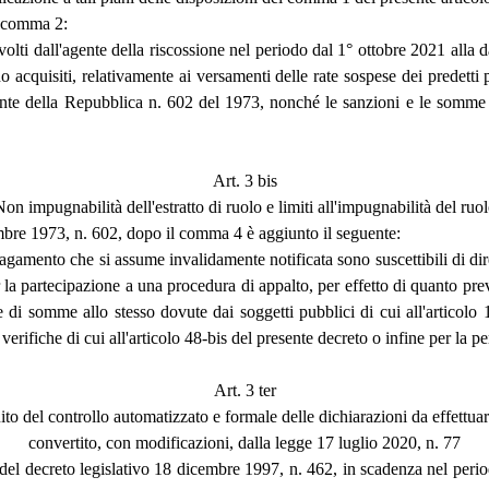
al comma 2:
volti dall'agente della riscossione nel periodo dal 1° ottobre 2021 alla dat
ano acquisiti, relativamente ai versamenti delle rate sospese dei predetti
dente della Repubblica n. 602 del 1973, nonché le sanzioni e le somme 
Art. 3 bis
on impugnabilità dell'estratto di ruolo e limiti all'impugnabilità del ruo
embre 1973, n. 602, dopo il comma 4 è aggiunto il seguente:
 pagamento che si assume invalidamente notificata sono suscettibili di dir
 la partecipazione a una procedura di appalto, per effetto di quanto prev
e di somme allo stesso dovute dai soggetti pubblici di cui all'articolo
verifiche di cui all'articolo 48-bis del presente decreto o infine per la
Art. 3 ter
uito del controllo automatizzato e formale delle dichiarazioni da effettu
convertito, con modificazioni, dalla legge 17 luglio 2020, n. 77
is del decreto legislativo 18 dicembre 1997, n. 462, in scadenza nel per