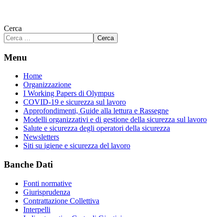
Cerca
Cerca
Menu
Home
Organizzazione
I Working Papers di Olympus
COVID-19 e sicurezza sul lavoro
Approfondimenti, Guide alla lettura e Rassegne
Modelli organizzativi e di gestione della sicurezza sul lavoro
Salute e sicurezza degli operatori della sicurezza
Newsletters
Siti su igiene e sicurezza del lavoro
Banche Dati
Fonti normative
Giurisprudenza
Contrattazione Collettiva
Interpelli