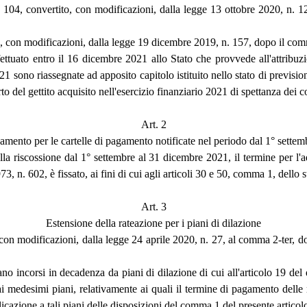
. 104, convertito, con modificazioni, dalla legge 13 ottobre 2020, n. 1
o, con modificazioni, dalla legge 19 dicembre 2019, n. 157, dopo il comm
ettuato entro il 16 dicembre 2021 allo Stato che provvede all'attribuzi
sono riassegnate ad apposito capitolo istituito nello stato di prevision
to del gettito acquisito nell'esercizio finanziario 2021 di spettanza dei 
Art. 2
amento per le cartelle di pagamento notificate nel periodo dal 1° sett
lla riscossione dal 1° settembre al 31 dicembre 2021, il termine per l'a
n. 602, è fissato, ai fini di cui agli articoli 30 e 50, comma 1, dello st
Art. 3
Estensione della rateazione per i piani di dilazione
con modificazioni, dalla legge 24 aprile 2020, n. 27, al comma 2-ter, do
 siano incorsi in decadenza da piani di dilazione di cui all'articolo 19 d
medesimi piani, relativamente ai quali il termine di pagamento delle ra
icazione a tali piani delle disposizioni del comma 1 del presente articol