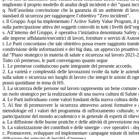
migliorato il proprio modello di analisi degli incidenti e dei “quasi inc
q. Nell’assoluta convinzione che la garanzia di un ambiente di lavo
standard di sicurezza per raggiungere l’obiettivo “Zero incidenti”.
r. Il Gruppo Aspi ha implementato l’Active Safety Value Program, il pr
sulla partecipazione attiva dei soggetti coinvolti in tutti i livelli del
s. All’interno del Gruppo, è operativa l’iniziativa denominata Safety 
alle imprese affidatarie/esecutrici di lavori, forniture o servizi di Aut
t. Le Parti concordano che tale obiettivo possa essere raggiunto tramit
condivisione delle informazioni e dei big data, un approccio proattiv
dal “Piano strategico in materia di salute e sicurezza sul lavoro 202
Tutto ciò premesso, le parti convengono quanto segue
1. Le premesse costituiscono parte integrante del presente accordo.
2. La varietà e complessità delle lavorazioni svolte da tutte le aziend
sulla salute e sicurezza nei luoghi di lavoro che integri le azioni di ogn
prassi quotidiane in tema di HS.
3. La sicurezza delle persone sul lavoro rappresenta un bene comune e 
un ruolo strategico per la realizzazione di una nuova cultura di Salute
4. Le Parti individuano come valori fondanti della nuova cultura della 
5. Al fine di promuovere la sicurezza attraverso azioni formative e 
metodologie ed i valori del programma di rafforzamento culturale, vie
partecipazione del mondo accademico e in generale di esperti di rilievo
a. La diffusione delle buone pratiche e delle attività di prevenzione r
b. La valorizzazione dei contributi e delle sinergie - ove operativi - deg
c. Promuovere, sviluppare ed implementare campagne mirate di informazi
diffusione dei principi di legalità d’impresa.