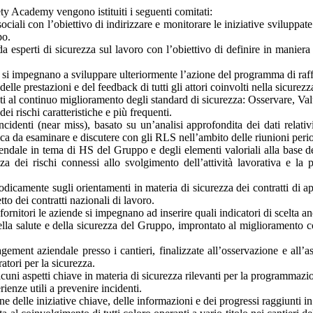
ety Academy vengono istituiti i seguenti comitati:
ciali con l’obiettivo di indirizzare e monitorare le iniziative sviluppat
po.
 esperti di sicurezza sul lavoro con l’obiettivo di definire in maniera
ti si impegnano a sviluppare ulteriormente l’azione del programma di raf
e prestazioni e del feedback di tutti gli attori coinvolti nella sicurezza 
zati al continuo miglioramento degli standard di sicurezza: Osservare, Va
ei rischi caratteristiche e più frequenti.
enti (near miss), basato su un’analisi approfondita dei dati relativi ag
ica da esaminare e discutere con gli RLS nell’ambito delle riunioni perio
a aziendale in tema di HS del Gruppo e degli elementi valoriali alla base
 dei rischi connessi allo svolgimento dell’attività lavorativa e la p
camente sugli orientamenti in materia di sicurezza dei contratti di ap
tto dei contratti nazionali di lavoro.
ornitori le aziende si impegnano ad inserire quali indicatori di scelta anch
ella salute e della sicurezza del Gruppo, improntato al miglioramento c
ment aziendale presso i cantieri, finalizzate all’osservazione e all’a
atori per la sicurezza.
uni aspetti chiave in materia di sicurezza rilevanti per la programmazion
ienze utili a prevenire incidenti.
e delle iniziative chiave, delle informazioni e dei progressi raggiunti 