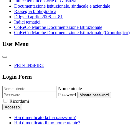
Indice tematico Corte di Giustizia
Documentazione istituzionale, sindacale e aziendale
Rassegna bibliografica
D.lgs. 9 aprile 2008, n. 81
Indici tematici
CoReCo Marche Documentazione Istituzionale
CoReCo Marche Documentazione Istituzionale (Cronologico)
User Menu
PRIN INSPIRE
Login Form
Nome utente
Password
Mostra password
Ricordami
Accesso
Hai dimenticato la tua password?
Hai dimenticato il tuo nome utente?