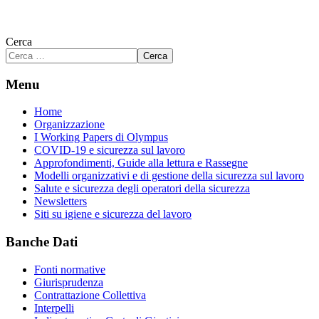
Cerca
Cerca
Menu
Home
Organizzazione
I Working Papers di Olympus
COVID-19 e sicurezza sul lavoro
Approfondimenti, Guide alla lettura e Rassegne
Modelli organizzativi e di gestione della sicurezza sul lavoro
Salute e sicurezza degli operatori della sicurezza
Newsletters
Siti su igiene e sicurezza del lavoro
Banche Dati
Fonti normative
Giurisprudenza
Contrattazione Collettiva
Interpelli