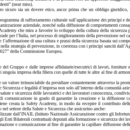
identi” (near miss).
ro sicuro sia un dovere etico, ancor prima che un obbligo giuridico, 
ogramma di rafforzamento culturale sull’applicazione dei principi e delle
l’organizzazione aziendale, nonché sulla diffusione di comportamenti consap
Academy che mira a favorire lo sviluppo della cultura della sicurezza p
ostrade per l’Italia, nel processo di miglioramento della prevenzione nel c
e l’affermazione di una cultura e prassi della sicurezza basata sui compor
o nella strategia di prevenzione, in coerenza con i principi sanciti dal
1-2027” della Commissione Europea.
e del Gruppo e dalle imprese affidatarie/esecutrici di lavori, forniture
i singola impresa della filiera con quelle di tutte le altre al fine di arm
un valore irrinunciabile da presidiare costantemente attraverso la promo
 e Sicurezza e legalità d’impresa non solo all’interno della comunità azi
salute e sicurezza delle lavoratrici e dei lavoratori conoscenza, condivi
di comunicazione in grado di garantire la creazione e la diffusione cap
ne creata la Safety Academy, in modo da recepire il contributo delle p
 nel settore della Salute e Sicurezza che assicurino anche:
ealizzate dall’INAIL (Istituto Nazionale Assicurazione contro gli Infortun
li Enti Bilaterali contrattuali deputati alla formazione e sicurezza dei la
one e comunicazione al fine di garantire la capillare diffusione delle 