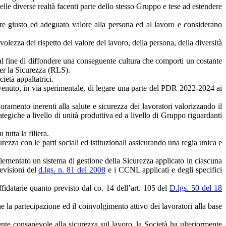
elle diverse realtà facenti parte dello stesso Gruppo e tese ad estendere
are giusto ed adeguato valore alla persona ed al lavoro e considerano
olezza del rispetto del valore del lavoro, della persona, della diversità
a al fine di diffondere una conseguente cultura che comporti un costante
per la Sicurezza (RLS).
ietà appaltatrici.
convenuto, in via sperimentale, di legare una parte del PDR 2022-2024 ai
lioramento inerenti alla salute e sicurezza dei lavoratori valorizzando il
ategiche a livello di unità produttiva ed a livello di Gruppo riguardanti
tutta la filiera.
rezza con le parti sociali ed istituzionali assicurando una regia unica e
mplementato un sistema di gestione della Sicurezza applicato in ciascuna
revisioni del
d.lgs. n. 81 del 2008
e i CCNL applicati e degli specifici
fidatarie quanto previsto dal co. 14 dell’art. 105 del
D.lgs. 50 del 18
e la partecipazione ed il coinvolgimento attivo dei lavoratori alla base
te consapevole alla sicurezza sul lavoro, la Società ha ulteriormente