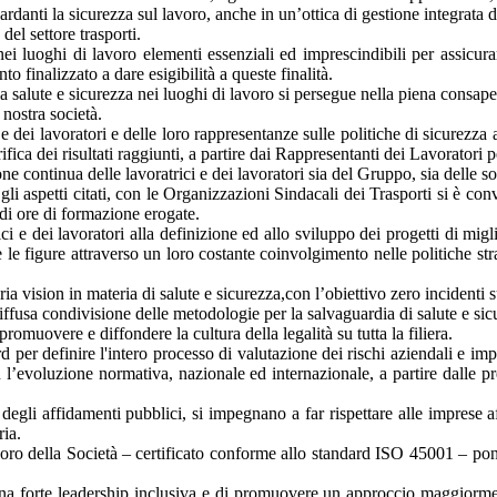
ardanti la sicurezza sul lavoro, anche in un’ottica di gestione integrata d
 del settore trasporti.
nei luoghi di lavoro elementi essenziali ed imprescindibili per assicur
 finalizzato a dare esigibilità a queste finalità.
la salute e sicurezza nei luoghi di lavoro si persegue nella piena consapev
 nostra società.
e dei lavoratori e delle loro rappresentanze sulle politiche di sicurezz
ca dei risultati raggiunti, a partire dai Rappresentanti dei Lavoratori 
 continua delle lavoratrici e dei lavoratori sia del Gruppo, sia delle soc
e gli aspetti citati, con le Organizzazioni Sindacali dei Trasporti si è 
à di ore di formazione erogate.
rici e dei lavoratori alla definizione ed allo sviluppo dei progetti di mig
e le figure attraverso un loro costante coinvolgimento nelle politiche str
 vision in materia di salute e sicurezza,con l’obiettivo zero incidenti su 
iffusa condivisione delle metodologie per la salvaguardia di salute e sicu
 promuovere e diffondere la cultura della legalità su tutta la filiera.
rd per definire l'intero processo di valutazione dei rischi aziendali e i
l’evoluzione normativa, nazionale ed internazionale, a partire dalle p
gli affidamenti pubblici, si impegnano a far rispettare alle imprese af
ria.
lavoro della Società – certificato conforme allo standard ISO 45001 – pon
 una forte leadership inclusiva e di promuovere un approccio maggiormen