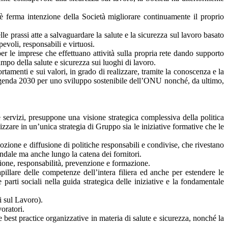
è ferma intenzione della Società migliorare continuamente il proprio
 prassi atte a salvaguardare la salute e la sicurezza sul lavoro basato
evoli, responsabili e virtuosi.
er le imprese che effettuano attività sulla propria rete dando supporto
ampo della salute e sicurezza sui luoghi di lavoro.
tamenti e sui valori, in grado di realizzare, tramite la conoscenza e la
l’Agenda 2030 per uno sviluppo sostenibile dell’ONU nonché, da ultimo,
 e servizi, presuppone una visione strategica complessiva della politica
onizzare in un’unica strategia di Gruppo sia le iniziative formative che le
zione e diffusione di politiche responsabili e condivise, che rivestano
endale ma anche lungo la catena dei fornitori.
sione, responsabilità, prevenzione e formazione.
illare delle competenze dell’intera filiera ed anche per estendere le
arti sociali nella guida strategica delle iniziative e la fondamentale
i sul Lavoro).
voratori.
best practice organizzative in materia di salute e sicurezza, nonché la