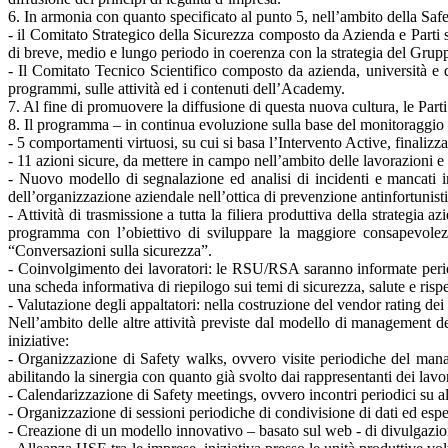
6. In armonia con quanto specificato al punto 5, nell’ambito della Saf
- il Comitato Strategico della Sicurezza composto da Azienda e Parti so
di breve, medio e lungo periodo in coerenza con la strategia del Grup
- Il Comitato Tecnico Scientifico composto da azienda, università e da
programmi, sulle attività ed i contenuti dell’Academy.
7. Al fine di promuovere la diffusione di questa nuova cultura, le Par
8. Il programma – in continua evoluzione sulla base del monitoraggio dell
- 5 comportamenti virtuosi, su cui si basa l’Intervento Active, finaliz
- 11 azioni sicure, da mettere in campo nell’ambito delle lavorazioni e d
- Nuovo modello di segnalazione ed analisi di incidenti e mancati incid
dell’organizzazione aziendale nell’ottica di prevenzione antinfortunist
- Attività di trasmissione a tutta la filiera produttiva della strategi
programma con l’obiettivo di sviluppare la maggiore consapevolezza
“Conversazioni sulla sicurezza”.
- Coinvolgimento dei lavoratori: le RSU/RSA saranno informate periodi
una scheda informativa di riepilogo sui temi di sicurezza, salute e rispe
- Valutazione degli appaltatori: nella costruzione del vendor rating dei f
Nell’ambito delle altre attività previste dal modello di management d
iniziative:
- Organizzazione di Safety walks, ovvero visite periodiche del manage
abilitando la sinergia con quanto già svolto dai rappresentanti dei lavor
- Calendarizzazione di Safety meetings, ovvero incontri periodici su alc
- Organizzazione di sessioni periodiche di condivisione di dati ed esper
- Creazione di un modello innovativo – basato sul web - di divulgazion