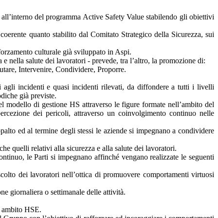
e all’interno del programma Active Safety Value stabilendo gli obiettivi
 coerente quanto stabilito dal Comitato Strategico della Sicurezza, sui
forzamento culturale già sviluppato in Aspi.
e nella salute dei lavoratori - prevede, tra l’altro, la promozione di:
lutare, Intervenire, Condividere, Proporre.
li incidenti e quasi incidenti rilevati, da diffondere a tutti i livelli
diche già previste.
 del modello di gestione HS attraverso le figure formate nell’ambito del
ercezione dei pericoli, attraverso un coinvolgimento continuo nelle
palto ed al termine degli stessi le aziende si impegnano a condividere
e quelli relativi alla sicurezza e alla salute dei lavoratori.
ontinuo, le Parti si impegnano affinché vengano realizzate le seguenti
scolto dei lavoratori nell’ottica di promuovere comportamenti virtuosi
e giornaliera o settimanale delle attività.
in ambito HSE.