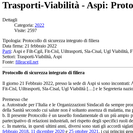
Trasporti-Viabilità - Aspi: Proto
Dettagli
Categoria:
2022
Visite: 2597
Tipologia: Protocollo di sicurezza integrato di filiera
Data firma: 21 febbraio 2022
Parti
: Aspi e Filt-Cgil, Fit-Cisl, Uiltrasporti, Sla-Cisal, Ugl Viabilità, 
Settori: Trasporti-Viabilità, Aspi
Fonte:
filleacgil.net
Protocollo di sicurezza integrato di filiera
Il giorno 21 Febbraio 2022, presso la sede di Aspi si sono incontrati: A
Fit-Cisl, Uiltrasporti, Sla-Cisal, Ugl Viabilità […] e le Segreteria na
Premesso che
a. Autostrade per l’Italia e le Organizzazioni Sindacali da sempre pro
della Sanità secondo cui salute non è soltanto assenza di malattia, ma 
b. Il presente Protocollo è un tassello fondamentale di un più ampio pe
partecipativo di relazioni industriali, nel rispetto degli specifici ruoli de
c. In materia, in questi ultimi anni, diversi sono stati gli accordi sigl
febbraio 2018
,
11 dicembre 2020
e
25 ottobre 2021
, i cui principi ge