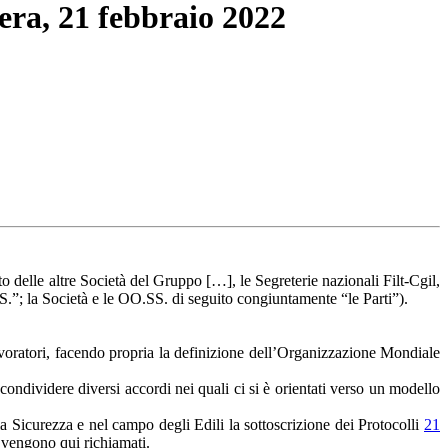
iera, 21 febbraio 2022
to delle altre Società del Gruppo […], le Segreterie nazionali Filt-Cgil,
SS.”; la Società e le OO.SS. di seguito congiuntamente “le Parti”).
lavoratori, facendo propria la definizione dell’Organizzazione Mondiale
condividere diversi accordi nei quali ci si è orientati verso un modello
ella Sicurezza e nel campo degli Edili la sottoscrizione dei Protocolli
21
e, vengono qui richiamati.