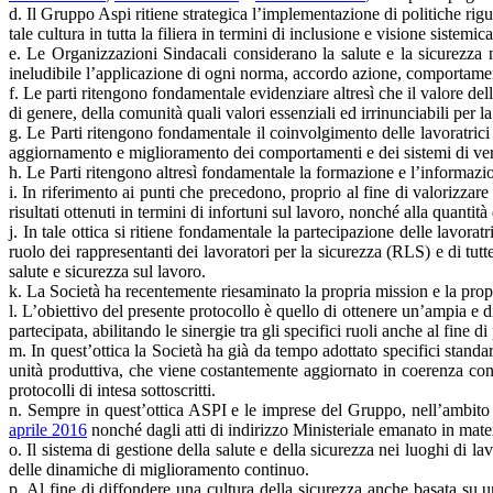
d. Il Gruppo Aspi ritiene strategica l’implementazione di politiche rigu
tale cultura in tutta la filiera in termini di inclusione e visione sistemica
e. Le Organizzazioni Sindacali considerano la salute e la sicurezza 
ineludibile l’applicazione di ogni norma, accordo azione, comportamento
f. Le parti ritengono fondamentale evidenziare altresì che il valore del
di genere, della comunità quali valori essenziali ed irrinunciabili per la
g. Le Parti ritengono fondamentale il coinvolgimento delle lavoratrici 
aggiornamento e miglioramento dei comportamenti e dei sistemi di verifi
h. Le Parti ritengono altresì fondamentale la formazione e l’informazione
i. In riferimento ai punti che precedono, proprio al fine di valorizzar
risultati ottenuti in termini di infortuni sul lavoro, nonché alla quantit
j. In tale ottica si ritiene fondamentale la partecipazione delle lavorat
ruolo dei rappresentanti dei lavoratori per la sicurezza (RLS) e di tutt
salute e sicurezza sul lavoro.
k. La Società ha recentemente riesaminato la propria mission e la propria
l. L’obiettivo del presente protocollo è quello di ottenere un’ampia e d
partecipata, abilitando le sinergie tra gli specifici ruoli anche al fine di
m. In quest’ottica la Società ha già da tempo adottato specifici standa
unità produttiva, che viene costantemente aggiornato in coerenza con 
protocolli di intesa sottoscritti.
n. Sempre in quest’ottica ASPI e le imprese del Gruppo, nell’ambito de
aprile 2016
nonché dagli atti di indirizzo Ministeriale emanato in mate
o. Il sistema di gestione della salute e della sicurezza nei luoghi di 
delle dinamiche di miglioramento continuo.
p. Al fine di diffondere una cultura della sicurezza anche basata su