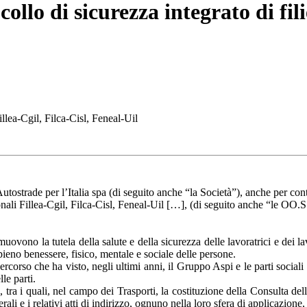
collo di sicurezza integrato di fil
Fillea-Cgil, Filca-Cisl, Feneal-Uil
utostrade per l’Italia spa (di seguito anche “la Società”), anche per con
zionali Fillea-Cgil, Filca-Cisl, Feneal-Uil […], (di seguito anche “le OO.
muovono la tutela della salute e della sicurezza delle lavoratrici e dei 
pieno benessere, fisico, mentale e sociale delle persone.
rcorso che ha visto, negli ultimi anni, il Gruppo Aspi e le parti sociali 
lle parti.
ati, tra i quali, nel campo dei Trasporti, la costituzione della Consulta d
nerali e i relativi atti di indirizzo, ognuno nella loro sfera di applicazion