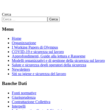
Cerca
Cerca
Menu
Home
Organizzazione
I Working Papers di Olympus
COVID-19 e sicurezza sul lavoro
Approfondimenti, Guide alla lettura e Rassegne
Modelli organizzativi e di gestione della sicurezza sul lavoro
Salute e sicurezza degli operatori della sicurezza
Newsletters
Siti su igiene e sicurezza del lavoro
Banche Dati
Fonti normative
Giurisprudenza
Contrattazione Collettiva
Interpelli