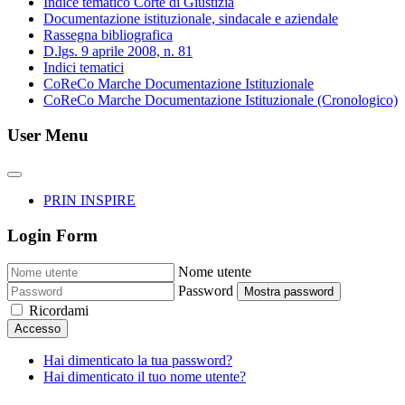
Indice tematico Corte di Giustizia
Documentazione istituzionale, sindacale e aziendale
Rassegna bibliografica
D.lgs. 9 aprile 2008, n. 81
Indici tematici
CoReCo Marche Documentazione Istituzionale
CoReCo Marche Documentazione Istituzionale (Cronologico)
User Menu
PRIN INSPIRE
Login Form
Nome utente
Password
Mostra password
Ricordami
Accesso
Hai dimenticato la tua password?
Hai dimenticato il tuo nome utente?