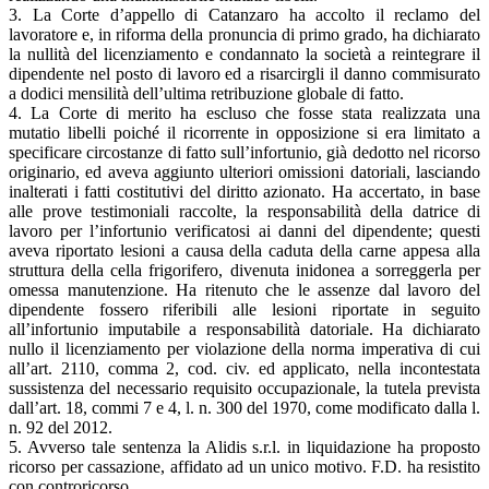
3. La Corte d’appello di Catanzaro ha accolto il reclamo del
lavoratore e, in riforma della pronuncia di primo grado, ha dichiarato
la nullità del licenziamento e condannato la società a reintegrare il
dipendente nel posto di lavoro ed a risarcirgli il danno commisurato
a dodici mensilità dell’ultima retribuzione globale di fatto.
4. La Corte di merito ha escluso che fosse stata realizzata una
mutatio libelli poiché il ricorrente in opposizione si era limitato a
specificare circostanze di fatto sull’infortunio, già dedotto nel ricorso
originario, ed aveva aggiunto ulteriori omissioni datoriali, lasciando
inalterati i fatti costitutivi del diritto azionato. Ha accertato, in base
alle prove testimoniali raccolte, la responsabilità della datrice di
lavoro per l’infortunio verificatosi ai danni del dipendente; questi
aveva riportato lesioni a causa della caduta della carne appesa alla
struttura della cella frigorifero, divenuta inidonea a sorreggerla per
omessa manutenzione. Ha ritenuto che le assenze dal lavoro del
dipendente fossero riferibili alle lesioni riportate in seguito
all’infortunio imputabile a responsabilità datoriale. Ha dichiarato
nullo il licenziamento per violazione della norma imperativa di cui
all’art. 2110, comma 2, cod. civ. ed applicato, nella incontestata
sussistenza del necessario requisito occupazionale, la tutela prevista
dall’art. 18, commi 7 e 4, l. n. 300 del 1970, come modificato dalla l.
n. 92 del 2012.
5. Avverso tale sentenza la Alidis s.r.l. in liquidazione ha proposto
ricorso per cassazione, affidato ad un unico motivo. F.D. ha resistito
con controricorso.