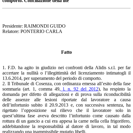
comporto.
Conciliazione della lite
Presidente: RAIMONDI GUIDO
Relatore: PONTERIO CARLA
Fatto
1. F.D. ha agito in giudizio nei confronti della Alidis s.r.l. per far
accertare la nullità o l’illegittimità del licenziamento intimatogli il
13.6.2014, per superamento del periodo di comporto.
2. Il Tribunale di Cosenza, con ordinanza emessa all’esito della fase
sommaria (art. 1, comma 49,
l. n. 92 del 2012
), ha respinto la
domanda per difetto di allegazioni e di prova sulla riconducibilità
delle assenze alle lesioni riportate dal lavoratore a causa
dell’infortunio subito il 20.9.2013 e, con successiva sentenza, ha
rigettato l’opposizione sul rilievo che il lavoratore solo in
quest’ultima fase aveva descritto l’infortunio come causato dalla
rottura di un gancio a cui era appesa la carne nella cella frigorifero,
addebitandone la responsabilità al datore di lavoro, in tal modo
realizzando una inammissibile mutatio libelli.