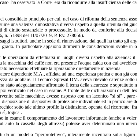
so -ha osservato la Corte- era da ricondurre alla insufficienza delle caut
l consolidato principio per cui, nel caso di riforma della sentenza as
ssume una valenza dimostrativa diversa rispetto a quella ritenuta dal giu
ituti di diritto sostanziale o processuale, in modo da conferire alla dec
. 6, n. 51898 del 11/07/2019, P. Rv. 278056).
saggi istruttori, anche in sede di rinnovazione, dai quali ha tratto gli ar
grado. In particolare appaiono dirimenti le considerazioni svolte in o
er le operazioni da effettuarsi in luoghi diversi rispetto alla azienda:
va la macchina del caffè non era presente l'acqua calda con cui avrebber
stato necessario effettuare la riparazione direttamente in azienda
ratore dipendente M.A., affidata ad una esperienza pratica e non già com
urezza da adottare. Il Tecnico Spresal DM. aveva rilevato carenze sotto 
 era stato adeguatamente affrontato il tema della sicurezza e soprattutto
 verificato nel caso in esame. A fronte delle dichiarazioni di detti testi
ervenire sulle macchine, avesse risposto con un laconico "si si" , pare
disposizione di dispositivi di protezione individuale ed in particolare de
hio: sotto tale ultimo profilo la distinzione, operata dal ricorrente, fra il
 sì, logica .
aso in esame il comportamento del lavoratore infortunato (anche a voler 
 sull'auto la cassetta degli attrezzi) potesse aver determinato una int
ati da un modello "iperprotettivo", interamente incentrato sulla figura 