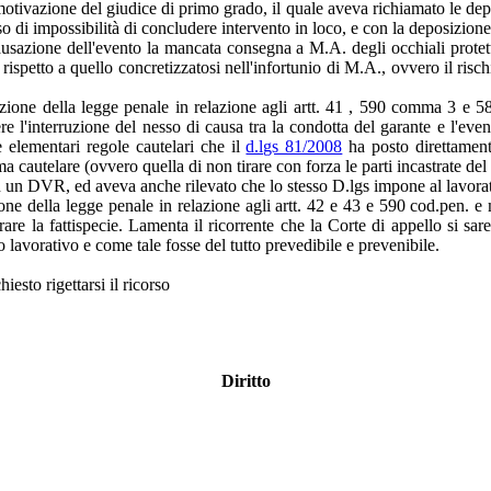
 motivazione del giudice di primo grado, il quale aveva richiamato le depo
i impossibilità di concludere intervento in loco, e con la deposizione res
a causazione dell'evento la mancata consegna a M.A. degli occhiali protet
rispetto a quello concretizzatosi nell'infortunio di M.A., ovvero il risch
azione della legge penale in relazione agli artt. 41 , 590 comma 3 e 5
re l'interruzione del nesso di causa tra la condotta del garante e l'ev
e elementari regole cautelari che il
d.lgs 81/2008
ha posto direttament
 cautelare (ovvero quella di non tirare con forza le parti incastrate del
in un DVR, ed aveva anche rilevato che lo stesso D.lgs impone al lavora
e della legge penale in relazione agli artt. 42 e 43 e 590 cod.pen. e m
rare la fattispecie. Lamenta il ricorrente che la Corte di appello si sare
o lavorativo e come tale fosse del tutto prevedibile e prevenibile.
iesto rigettarsi il ricorso
Diritto