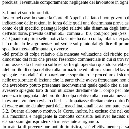
preclusa: l'eventuale comportamento negligente del lavoratore in ogni ca
3. I motivi sono infondati.
Invero nel caso in esame la Corte di Appello ha fatto buon governo de
indicazione delle ragioni in forza delle quali una determinata prova a
conto degli specifici passaggi logici relativi alla disamina degli ist
dell'istruttoria, prevista dall'art.603, comma 3- bis, cod.proc.pen (Sez
3.1 Quanto ai primi sette motivi la Corte ha dato conto, infatti, dei pas
ha confutato le argomentazioni svolte sul punto dal giudice di primo 
specifica mossi all'imputato, ovvero:
-del profilo di colpa relativo alla mancata valutazione del rischio p
dimostrato dal fatto che presso l'esercizio commerciale in cui si trova
non fosse stato chiarito a sufficienza fra gli operatori quando sarebbe 
-del profilo di colpa relativo alla formazione ed informazione del lavo
spiegate le modalità di riparazione e soprattutto le procedure di sic
nelle tre giornate di lezione che la parte civile aveva frequentato non
che avrebbero potuto presentare inconvenienti quale quello che si era poi
avessero spiegato loro di non utilizzare direttamente il corpo per int
sentenza impugnata - del profilo di colpa relativo alla mancata messa a 
in esame avrebbero evitato che l'asta impattasse direttamente contro l'occ
di essere attinto da altre parti della macchina, quali l'asta non pare, essa
3.2. Quanto all'ottavo motivo, la Corte, inoltre, ha escluso che nel c
alla macchina e negligente la condotta consistita nell'aver lasciato
elaborazioni giurisprudenziali intervenute al riguardo.
In materia di prevenzione antinfortunistica, si è effettivamente pass