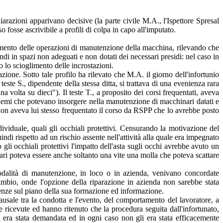
iarazioni apparivano decisive (la parte civile M.A., l'Ispettore Spresal
 fosse ascrivibile a profili di colpa in capo all'imputato.
lgimento delle operazioni di manutenzione della macchina, rilevando che
di in spazi non adeguati e non dotati dei necessari presidi: nel caso in
 lo scioglimento delle incrostazioni.
ione. Sotto tale profilo ha rilevato che M.A. il giorno dell'infortunio
teste S., dipendente della stessa ditta, si trattava di una evenienza rara
volta su dieci"). Il teste T., a proposito dei corsi frequentati, aveva
problemi che potevano insorgere nella manutenzione di macchinari datati e
o non aveva lui stesso frequentato il corso da RSPP che lo avrebbe posto
ividuale, quali gli occhiali protettivi. Censurando la motivazione del
indi rispetto ad un rischio assente nell'attività alla quale era impegnato
i occhiali protettivi l'impatto dell'asta sugli occhi avrebbe avuto un
gari poteva essere anche soltanto una vite una molla che poteva scattare
modalità di manutenzione, in loco o in azienda, venivano concordate
ambio, onde l'opzione della riparazione in azienda non sarebbe stata
arenze sul piano della sua formazione ed informazione.
causale tra la condotta e l'evento, del comportamento del lavoratore, a
e ricevute ed hanno ritenuto che la procedura seguita dall'infortunato,
li era stata demandata ed in ogni caso non gli era stata efficacemente