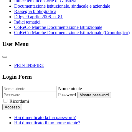
Indice tematico Corte di Giustizia
Documentazione istituzionale, sindacale e aziendale
Rassegna bibliografica
D.lgs. 9 aprile 2008, n. 81
Indici tematici
CoReCo Marche Documentazione Istituzionale
CoReCo Marche Documentazione Istituzionale (Cronologico)
User Menu
PRIN INSPIRE
Login Form
Nome utente
Password
Mostra password
Ricordami
Accesso
Hai dimenticato la tua password?
Hai dimenticato il tuo nome utente?