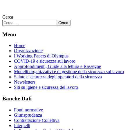
Cerca
Cerca
Menu
Home
Organizzazione
I Working Papers di Olympus
COVID-19 e sicurezza sul lavoro
Approfondimenti, Guide alla lettura e Rassegne
Modelli organizzativi e di gestione della sicurezza sul lavoro
Salute e sicurezza degli operatori della sicurezza
Newsletters
Siti su igiene e sicurezza del lavoro
Banche Dati
Fonti normative
Giurisprudenza
Contrattazione Collettiva
Interpelli