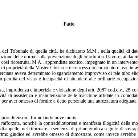
Fatto
a del Tribunale di quella città, ha dichiarato M.M., nella qualità di da
iolazione delle norme sulla prevenzione degli infortuni sul lavoro, ai d
ta così ricostruita. M.A., apprendista tecnico, impegnato in un intervent
 di proprietà della Master Ciok snc e concessa in comodato d'uso, in a
sercitata aveva determinato lo sganciamento improvviso di tale tubo elic
 con perdita del visus e incapacità di attendere alle ordinarie occupa
enza, imprudenza e imperizia e violazione degli artt. 2087 cod.civ., 28 
tività di assistenza e manutenzione delle macchine affidate in comoda
 per aver omesso di fornire a detto personale una attrezzatura adeguata 
roprio difensore, formulando nove motivi.
fforzata, nonché la contraddiottorietà e manifesta illogicità della motiv
 di appello, nel riformare la sentenza di primo grado a seguito di sovrapp
 primo giudice ed avrebbe omesso di dimostrare, come invece avrebbe 