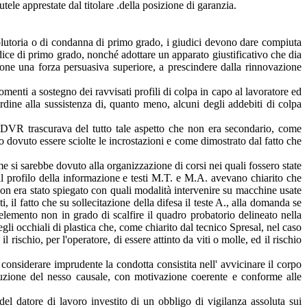
ele apprestate dal titolare .della posizione di garanzia.
solutoria o di condanna di primo grado, i giudici devono dare compiuta
dice di primo grado, nonché adottare un apparato giustificativo che dia
isione una forza persuasiva superiore, a prescindere dalla rinnovazione
gomenti a sostegno dei ravvisati profili di colpa in capo al lavoratore ed
rdine alla sussistenza di, quanto meno, alcuni degli addebiti di colpa
 il DVR trascurava del tutto tale aspetto che non era secondario, come
o dovuto essere sciolte le incrostazioni e come dimostrato dal fatto che
e si sarebbe dovuto alla organizzazione di corsi nei quali fossero state
il profilo della informazione e testi M.T. e M.A. avevano chiarito che
 non era stato spiegato con quali modalità intervenire su macchine usate
, il fatto che su sollecitazione della difesa il teste A., alla domanda se
 elemento non in grado di scalfire il quadro probatorio delineato nella
gli occhiali di plastica che, come chiarito dal tecnico Spresal, nel caso
 rischio, per l'operatore, di essere attinto da viti o molle, ed il rischio
considerare imprudente la condotta consistita nell' avvicinare il corpo
erruzione del nesso causale, con motivazione coerente e conforme alle
del datore di lavoro investito di un obbligo di vigilanza assoluta sui