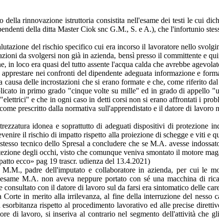
della rinnovazione istruttoria consistita nell'esame dei testi le cui dich
endenti della ditta Master Ciok snc G.M., S. e A.), che l'infortunio stesso
valutazione del rischio specifico cui era incorso il lavoratore nello svo
azioni da svolgersi non già in azienda, bensì presso il committente e quin
, in loco era quasi del tutto assente l'acqua calda che avrebbe agevolato
i apprestare nei confronti del dipendente adeguata informazione e formaz
a a causa delle incrostazioni che si erano formate e che, come riferito dal 
ato in primo grado "cinque volte su mille" ed in grado di appello "una 
hi "elettrici" e che in ogni caso in detti corsi non si erano affrontati i 
re come prescritto dalla normativa sull'apprendistato e il datore di lavor
rezzatura idonea e soprattutto di adeguati dispositivi di protezione ind
venire il rischio di impatto rispetto alla proiezione di schegge e viti e qu
tesso tecnico dello Spresal a concludere che se M.A. avesse indossato gl
 protezione degli occhi, visto che comunque veniva smontato il motore ma
mpatto ecco» pag 19 trascr. udienza del 13.4.2021)
gio M.M., padre dell'imputato e collaboratore in azienda, per cui le 
o in esame M.A. non aveva neppure portato con sé una macchina di ric
e consultato con il datore di lavoro sul da farsi era sintomatico delle c
 Corte in merito alla irrilevanza, al fine della interruzione del nesso 
esorbitanza rispetto al procedimento lavorativo ed alle precise direttiv
re di lavoro, si inseriva al contrario nel segmento dell'attività che g