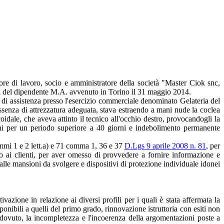
tore di lavoro, socio e amministratore della società "Master Ciok snc,
anni del dipendente M.A. avvenuto in Torino il 31 maggio 2014.
o di assistenza presso l'esercizio commerciale denominato Gelateria del
ssenza di attrezzatura adeguata, stava estraendo a mani nude la coclea
oidale, che aveva attinto il tecnico all'occhio destro, provocandogli la
zioni per un periodo superiore a 40 giorni e indebolimento permanente
commi 1 e 2 lett.a) e 71 comma 1, 36 e 37
D.Lgs 9 aprile 2008 n. 81
, per
to ai clienti, per aver omesso di provvedere a fornire informazione e
alle mansioni da svolgere e dispositivi di protezione individuale idonei
azione in relazione ai diversi profili per i quali è stata affermata la
onibili a quelli del primo grado, rinnovazione istruttoria con esiti non
dovuto, la incompletezza e l'incoerenza della argomentazioni poste a