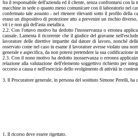
fra il responsabile dell'azienda ed il cliente, senza confrontarsi con la
macchine in sede o quanto meno comunicare con il laboratorio nel caso d
confermato tale assunto - nel ritenere rilevanti sotto il profilo dell
erano un dispositivo di protezione atto a prevenire un rischio diverso, 
vit i e non già dell'asta metallica.
2.2. Con l'ottavo motivo ha dedotto l'inosservanza o erronea applic
causale. Lamenta il ricorrente che il giudice del gravame nell'esclude
lavoratore delle direttive impartite dal datore di lavoro, nonché dell
osservato come nel caso in esame il lavoratore avesse violato una norma
generale e aspecifica, da non potersi pretendere la sua codificazione 
2.3. Con il nono motivo ha dedotto inosservanza o erronea applicaizon
relazione alla valutazione dell'elemento soggettivo richiesto per integ
occorso a causa e nell'esercizio dello svolgimento di attività in contest
3. Il Procuratore generale, in persona del sostituto Simone Perelli, ha ch
1. Il ricorso deve essere rigettato.