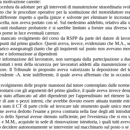
a motivazione carente:
cedura da adottare per gli interventi di manutenzione straordinaria svolt
ato che le procedure operative per la sostituzione del motoriduttore er
differente rispetto a quella (pinze e solvente per eliminare le incrosta
scelta, non aveva portato con sé. Sul medesimo addebito, relativo alla omi
anti risultanze probatorie e si sarebbe limitato a fornire una diversa 
o porne in luce eventuali carenze.
i, del mancato svolgimento del corso da RSPP da parte del datore di lav
ci punti dal primo giudice. Questi aveva, invece, evidenziato che M.A., s
carico assegnatogli (tanto che gli inquirenti sul punto non avevano mos
e e informazione ai dipendenti
 e informazione del lavoratore, non surrogata dalla partecipazione a due 
attati i temi della sicurezza per lavoratori addetti alla manutenzione
re. Il Tribunale in proposito aveva valorizzato la deposizione del tec
pendente -A. teste indifferente, il quale aveva affermato che in occasio
 svolgimento delle proprie mansioni dal tutore contemplato dalle norme 
ontarsi con gli argomenti del primo giudice, il quale aveva invece desun
a stato affiancato ad altri dipendenti per l'apprendistato nel ritenere la
 di aste o pezzi interni, che avrebbe dovuto essere attuata tramite estra
a stato il CT di parte civile ad invocare tale strumento quale unico me
ne aveva dedotto l'esame a prova contraria nella fase degli atti introdut
 dello Spresal avesse ritenuto sufficiente, per l'evenienza che si era ve
e M.M., acquisite in sede di rinnovazione istruttoria, i quali tutti aveva
to decidere autonomamente se intervenire sul macchinario sul posto o se p