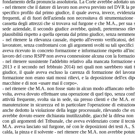
fondamento della pronuncia assolutoria. La Corte avrebbe adottato un
- nel ritenere che il datore di lavoro non aveva previsto nel DVR la pro
specifico profilo dal primo giudice, il quale aveva, invece, evidenzi
frequenti, al di fuori dell'azienda non necessitava di strumentazione 
cassetta degli attrezzi che si trovava sul furgone e che M.A., per sua 
sede aziendale, il secondo giudice avrebbe, quindi, pretermesso rilev
plausibilità rispetto a quella operata dal primo giudice, senza nemmen
- nel ritenere la rilevanza causale, rispetto all'evento verificatos
lavoratore, senza confrontarsi con gli argomenti svolti su tali specifi
aveva ricevuto in concreto formazione e informazione rispetto all'in
lavoro del corso RSPP non aveva connessione alcuna con la formazion
- nel ritenere sussistente l'addebito relativo alla mancata formazione
2013 e il secondo nel febbraio 2014) nei quali non sarebbero stati tr
giudice, il quale aveva escluso la carenza di formazione del lavorato
formazione non erano stati mossi rilievi, e la deposizione dell'ex di
macchine e di non «usare mai il corpo».
- nel ritenere che M.A. non fosse stato in alcun modo affiancato nello
volta, aveva dovuto effettuare una operazione di quel tipo, senza confr
attività frequente, svolta sia in sede, sia presso clienti e che M.A. er
manutenzione in sicurezza ed in particolare l'operazione di estrazione
anche dedotto la violazione della legge processuale, rilevando che er
avrebbe dovuto essere dichiarata inutilizzabile, giacchè la difesa non 
con gli argomenti del Tribunale, che aveva evidenziato come il tecnico
M.A. aveva lasciato sul furgone, né con le deposizioni dei testi A., S. 
calda, la pinza e il solvente - nel ritenere che M.A. non avrebbe potu