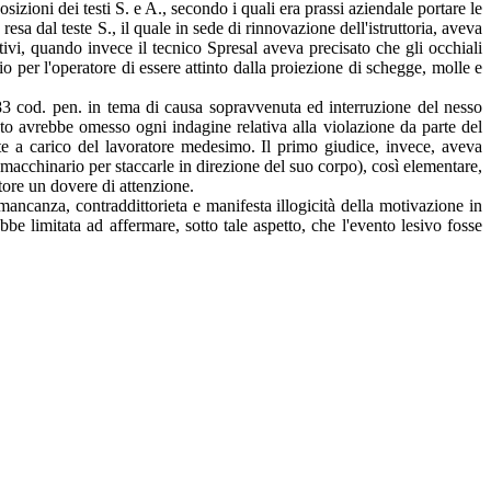
sizioni dei testi S. e A., secondo i quali era prassi aziendale portare le
a dal teste S., il quale in sede di rinnovazione dell'istruttoria, aveva
tivi, quando invece il tecnico Spresal aveva precisato che gli occhiali
io per l'operatore di essere attinto dalla proiezione di schegge, molle e
83 cod. pen. in tema di causa sopravvenuta ed interruzione del nesso
ento avrebbe omesso ogni indagine relativa alla violazione da parte del
e a carico del lavoratore medesimo. Il primo giudice, invece, aveva
 macchinario per staccarle in direzione del suo corpo), così elementare,
tore un dovere di attenzione.
ancanza, contraddittorieta e manifesta illogicità della motivazione in
bbe limitata ad affermare, sotto tale aspetto, che l'evento lesivo fosse