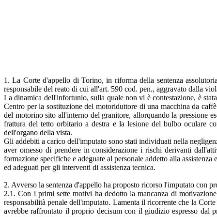
1. La Corte d'appello di Torino, in riforma della sentenza assolutori
responsabile del reato di cui all'art. 590 cod. pen., aggravato dalla v
La dinamica dell'infortunio, sulla quale non vi è contestazione, è sta
Centro per la sostituzione del motoriduttore di una macchina da caffè
del motorino sito all'interno del granitore, allorquando la pressione e
frattura del tetto orbitario a destra e la lesione del bulbo oculare
dell'organo della vista.
Gli addebiti a carico dell'imputato sono stati individuati nella neglig
aver omesso di prendere in considerazione i rischi derivanti dall'at
formazione specifiche e adeguate al personale addetto alla assistenza e
ed adeguati per gli interventi di assistenza tecnica.
2. Avverso la sentenza d'appello ha proposto ricorso l'imputato con p
2.1. Con i primi sette motivi ha dedotto la mancanza di motivazione ra
responsabilità penale dell'imputato. Lamenta il ricorrente che la Corte
avrebbe raffrontato il proprio decisum con il giudizio espresso dal