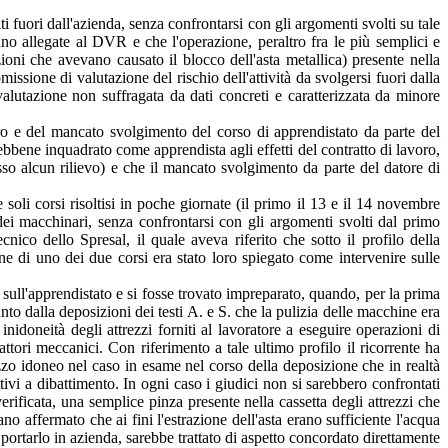
i fuori dall'azienda, senza confrontarsi con gli argomenti svolti su tale
ano allegate al DVR e che l'operazione, peraltro fra le più semplici e
zioni che avevano causato il blocco dell'asta metallica) presente nella
ssione di valutazione del rischio dell'attività da svolgersi fuori dalla
valutazione non suffragata da dati concreti e caratterizzata da minore
oro e del mancato svolgimento del corso di apprendistato da parte del
ebbene inquadrato come apprendista agli effetti del contratto di lavoro,
so alcun rilievo) e che il mancato svolgimento da parte del datore di
soli corsi risoltisi in poche giornate (il primo il 13 e il 14 novembre
 dei macchinari, senza confrontarsi con gli argomenti svolti dal primo
nico dello Spresal, il quale aveva riferito che sotto il profilo della
ne di uno dei due corsi era stato loro spiegato come intervenire sulle
sull'apprendistato e si fosse trovato impreparato, quando, per la prima
to dalla deposizioni dei testi A. e S. che la pulizia delle macchine era
 inidoneità degli attrezzi forniti al lavoratore a eseguire operazioni di
ttori meccanici. Con riferimento a tale ultimo profilo il ricorrente ha
zzo idoneo nel caso in esame nel corso della deposizione che in realtà
tivi a dibattimento. In ogni caso i giudici non si sarebbero confrontati
rificata, una semplice pinza presente nella cassetta degli attrezzi che
no affermato che ai fini l'estrazione dell'asta erano sufficiente l'acqua
ortarlo in azienda, sarebbe trattato di aspetto concordato direttamente