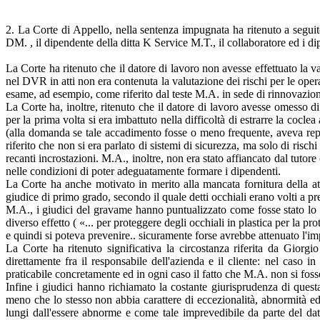
2. La Corte di Appello, nella sentenza impugnata ha ritenuto a seguito 
DM. , il dipendente della ditta K Service M.T., il collaboratore ed i dip
La Corte ha ritenuto che il datore di lavoro non avesse effettuato la 
nel DVR in atti non era contenuta la valutazione dei rischi per le oper
esame, ad esempio, come riferito dal teste M.A. in sede di rinnovazione
La Corte ha, inoltre, ritenuto che il datore di lavoro avesse omesso d
per la prima volta si era imbattuto nella difficoltà di estrarre la cocle
(alla domanda se tale accadimento fosse o meno frequente, aveva replic
riferito che non si era parlato di sistemi di sicurezza, ma solo di risc
recanti incrostazioni. M.A., inoltre, non era stato affiancato dal tuto
nelle condizioni di poter adeguatamente formare i dipendenti.
La Corte ha anche motivato in merito alla mancata fornitura della att
giudice di primo grado, secondo il quale detti occhiali erano volti a pre
M.A., i giudici del gravame hanno puntualizzato come fosse stato lo s
diverso effetto ( «... per proteggere degli occhiali in plastica per la
e quindi si poteva prevenire.. sicuramente forse avrebbe attenuato l'i
La Corte ha ritenuto significativa la circostanza riferita da Gior
direttamente fra il responsabile dell'azienda e il cliente: nel cas
praticabile concretamente ed in ogni caso il fatto che M.A. non si foss
Infine i giudici hanno richiamato la costante giurisprudenza di questa
meno che lo stesso non abbia carattere di eccezionalità, abnormità ed 
lungi dall'essere abnorme e come tale imprevedibile da parte del dato