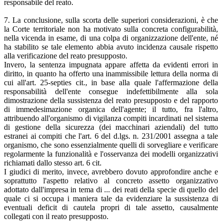
responsabile del reato.
7. La conclusione, sulla scorta delle superiori considerazioni, è che
la Corte territoriale non ha motivato sulla concreta configurabilità,
nella vicenda in esame, di una colpa di organizzazione dell'ente, né
ha stabilito se tale elemento abbia avuto incidenza causale rispetto
alla verificazione del reato presupposto.
Invero, la sentenza impugnata appare affetta da evidenti errori in
diritto, in quanto ha offerto una inammissibile lettura della norma di
cui all'art. 25-septies cit., in base alla quale l'affermazione della
responsabilità dell'ente consegue indefettibilmente alla sola
dimostrazione della sussistenza del reato presupposto e del rapporto
di immedesimazione organica dell'agente; il tutto, fra l'altro,
attribuendo all'organismo di vigilanza compiti incardinati nel sistema
di gestione della sicurezza (dei macchinari aziendali) del tutto
estranei ai compiti che l'art. 6 del d.lgs. n. 231/2001 assegna a tale
organismo, che sono essenzialmente quelli di sorvegliare e verificare
regolarmente la funzionalità e l'osservanza dei modelli organizzativi
richiamati dallo stesso art. 6 cit.
I giudici di merito, invece, avrebbero dovuto approfondire anche e
soprattutto l'aspetto relativo al concreto assetto organizzativo
adottato dall'impresa in tema di ... dei reati della specie di quello del
quale ci si occupa i maniera tale da evidenziare la sussistenza di
eventuali deficit di cautela propri di tale assetto, causalmente
collegati con il reato presupposto.