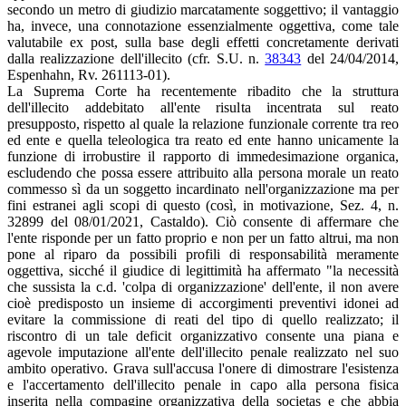
secondo un metro di giudizio marcatamente soggettivo; il vantaggio
ha, invece, una connotazione essenzialmente oggettiva, come tale
valutabile ex post, sulla base degli effetti concretamente derivati
dalla realizzazione dell'illecito (cfr. S.U. n.
38343
del 24/04/2014,
Espenhahn, Rv. 261113-01).
La Suprema Corte ha recentemente ribadito che la struttura
dell'illecito addebitato all'ente risulta incentrata sul reato
presupposto, rispetto al quale la relazione funzionale corrente tra reo
ed ente e quella teleologica tra reato ed ente hanno unicamente la
funzione di irrobustire il rapporto di immedesimazione organica,
escludendo che possa essere attribuito alla persona morale un reato
commesso sì da un soggetto incardinato nell'organizzazione ma per
fini estranei agli scopi di questo (così, in motivazione, Sez. 4, n.
32899 del 08/01/2021, Castaldo). Ciò consente di affermare che
l'ente risponde per un fatto proprio e non per un fatto altrui, ma non
pone al riparo da possibili profili di responsabilità meramente
oggettiva, sicché il giudice di legittimità ha affermato "la necessità
che sussista la c.d. 'colpa di organizzazione' dell'ente, il non avere
cioè predisposto un insieme di accorgimenti preventivi idonei ad
evitare la commissione di reati del tipo di quello realizzato; il
riscontro di un tale deficit organizzativo consente una piana e
agevole imputazione all'ente dell'illecito penale realizzato nel suo
ambito operativo. Grava sull'accusa l'onere di dimostrare l'esistenza
e l'accertamento dell'illecito penale in capo alla persona fisica
inserita nella compagine organizzativa della societas e che abbia