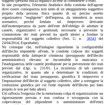
soggetto (persona fisica) organico all'ente di commettere il reato.
In tale prospettiva, l'elemento finalistico della condotta dell'agente
deve essere conseguenza non tanto di un atteggiamento soggettivo
proprio della persona fisica quanto di un preciso assetto
organizzativo "negligente" dell'impresa, da intendersi in senso
normativo, perché fondato sul rimprovero derivante
dall'inottemperanza da parte dell'ente dell'obbligo di adottare le
cautele, organizzative e gestionali, necessarie a prevenire la
commissione dei reati previsti tra quelli idonei a fondare la
responsabilità del soggetto collettivo (Sez. U, n.
38343
del
24/04/2014, Espenhahn).
Ne consegue che, nell'indagine riguardante la configurabilità
dell'illecito imputabile all'ente, le condotte colpose dei soggetti
responsabili della fattispecie criminosa (presupposto dell'illecito
amministrativo) rilevano se riscontrabile la mancanza o
l'inadeguatezza delle cautele predisposte per la prevenzione dei reati
previsti dal d.lgs. n. 231/01. La ricorrenza di tali carenze
organizzative, in quanto atte a determinare le condizioni di
verificazione del reato presupposto, giustifica il rimprovero e
l'imputazione dell'illecito al soggetto collettivo, oltre a sorreggere la
costruzione giuridica per cui l'ente risponde dell'illecito per fatto
proprio (e non per fatto altrui).
Ciò rafforza l'esigenza che la menzionata colpa di organizzazione sia
rigorosamente provata e non confusa o sovrapposta con la
colpevolezza del (dipendente o amministratore dell'ente)