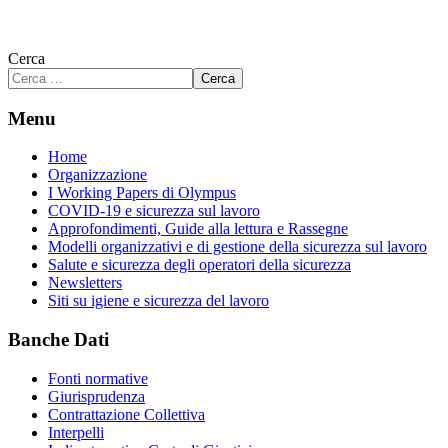
Cerca
Cerca
Menu
Home
Organizzazione
I Working Papers di Olympus
COVID-19 e sicurezza sul lavoro
Approfondimenti, Guide alla lettura e Rassegne
Modelli organizzativi e di gestione della sicurezza sul lavoro
Salute e sicurezza degli operatori della sicurezza
Newsletters
Siti su igiene e sicurezza del lavoro
Banche Dati
Fonti normative
Giurisprudenza
Contrattazione Collettiva
Interpelli