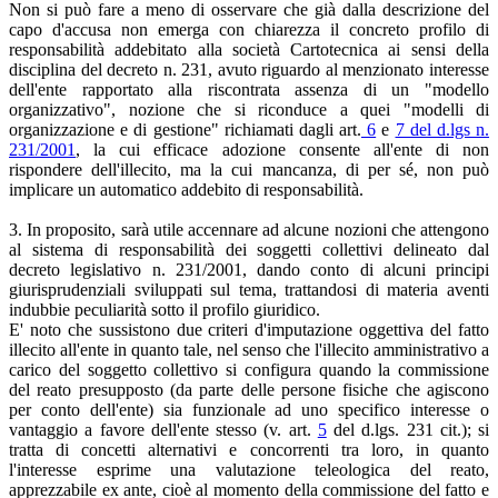
Non si può fare a meno di osservare che già dalla descrizione del
capo d'accusa non emerga con chiarezza il concreto profilo di
responsabilità addebitato alla società Cartotecnica ai sensi della
disciplina del decreto n. 231, avuto riguardo al menzionato interesse
dell'ente rapportato alla riscontrata assenza di un "modello
organizzativo", nozione che si riconduce a quei "modelli di
organizzazione e di gestione" richiamati dagli art.
6
e
7 del d.lgs n.
231/2001
, la cui efficace adozione consente all'ente di non
rispondere dell'illecito, ma la cui mancanza, di per sé, non può
implicare un automatico addebito di responsabilità.
3. In proposito, sarà utile accennare ad alcune nozioni che attengono
al sistema di responsabilità dei soggetti collettivi delineato dal
decreto legislativo n. 231/2001, dando conto di alcuni principi
giurisprudenziali sviluppati sul tema, trattandosi di materia aventi
indubbie peculiarità sotto il profilo giuridico.
E' noto che sussistono due criteri d'imputazione oggettiva del fatto
illecito all'ente in quanto tale, nel senso che l'illecito amministrativo a
carico del soggetto collettivo si configura quando la commissione
del reato presupposto (da parte delle persone fisiche che agiscono
per conto dell'ente) sia funzionale ad uno specifico interesse o
vantaggio a favore dell'ente stesso (v. art.
5
del d.lgs. 231 cit.); si
tratta di concetti alternativi e concorrenti tra loro, in quanto
l'interesse esprime una valutazione teleologica del reato,
apprezzabile ex ante, cioè al momento della commissione del fatto e