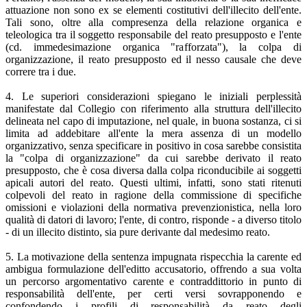
attuazione non sono ex se elementi costitutivi dell'illecito dell'ente.
Tali sono, oltre alla compresenza della relazione organica e
teleologica tra il soggetto responsabile del reato presupposto e l'ente
(cd. immedesimazione organica "rafforzata"), la colpa di
organizzazione, il reato presupposto ed il nesso causale che deve
correre tra i due.
4. Le superiori considerazioni spiegano le iniziali perplessità
manifestate dal Collegio con riferimento alla struttura dell'illecito
delineata nel capo di imputazione, nel quale, in buona sostanza, ci si
limita ad addebitare all'ente la mera assenza di un modello
organizzativo, senza specificare in positivo in cosa sarebbe consistita
la "colpa di organizzazione" da cui sarebbe derivato il reato
presupposto, che è cosa diversa dalla colpa riconducibile ai soggetti
apicali autori del reato. Questi ultimi, infatti, sono stati ritenuti
colpevoli del reato in ragione della commissione di specifiche
omissioni e violazioni della normativa prevenzionistica, nella loro
qualità di datori di lavoro; l'ente, di contro, risponde - a diverso titolo
- di un illecito distinto, sia pure derivante dal medesimo reato.
5. La motivazione della sentenza impugnata rispecchia la carente ed
ambigua formulazione dell'editto accusatorio, offrendo a sua volta
un percorso argomentativo carente e contraddittorio in punto di
responsabilità dell'ente, per certi versi sovrapponendo e
confondendo i profili di responsabilità da reato degli