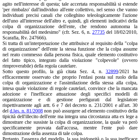
agito nell'interesse di questa; tale accertata responsabilità si estende
'per rimbalzo' dall'individuo all'ente collettivo, nel senso che vanno
individuati precisi canali che colleghino teleologicamente l'azione
dell'uno all'interesse dell'altro e, quindi, gli elementi indicativi della
colpa di organizzazione dell'ente, che rendono autonoma la
responsabilità del medesimo" (cfr. Sez. 6, n.
27735
del 18/02/2010,
Scarafia, Rv. 247666).
Si tratta di un'interpretazione che attribuisce al requisito della "colpa
di organizzazione" dell'ente la stessa funzione che la colpa assume
nel reato commesso dalla persona fisica, quale elemento costitutivo
del fatto tipico, integrato dalla violazione "colpevole" (ovvero
rimproverabile) della regola cautelare.
Sotto questo profilo, la già citata Sez. 4, n.
32899
/2021 ha
efficacemente osservato che proprio l'enfasi posta sul ruolo della
colpa di organizzazione e l'assimilazione della stessa alla colpa,
intesa quale violazione di regole cautelari, convince che la mancata
adozione e l'inefficace attuazione degli specifici modelli di
organizzazione e di gestione prefigurati dal legislatore
rispettivamente agli artt. 6 e 7 del decreto n. 231/2001 e all'art. 30
del
d.lgs. n. 81/2008
non può assurgere ad elemento costitutivo della
tipicità dell'illecito dell'ente ma integra una circostanza atta ex lege a
dimostrare che sussiste la colpa di organizzazione, la quale va però
specificamente provata dall'accusa, mentre l'ente può dare
dimostrazione della assenza di tale colpa.
Pertanto, l'assenza del modello, la sua inidoneità o la sua inefficace