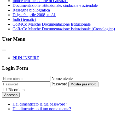
Indice tematico Corte di Giustizia
Documentazione istituzionale, sindacale e aziendale
Rassegna bibliografica
D.lgs. 9 aprile 2008, n. 81
Indici tematici
CoReCo Marche Documentazione Istituzionale
CoReCo Marche Documentazione Istituzionale (Cronologico)
User Menu
PRIN INSPIRE
Login Form
Nome utente
Password
Mostra password
Ricordami
Accesso
Hai dimenticato la tua password?
Hai dimenticato il tuo nome utente?