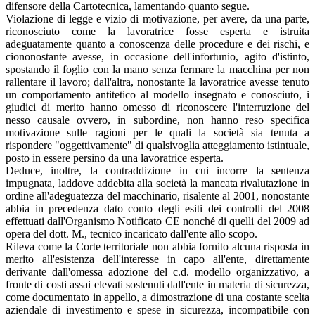
difensore della Cartotecnica, lamentando quanto segue.
Violazione di legge e vizio di motivazione, per avere, da una parte,
riconosciuto come la lavoratrice fosse esperta e istruita
adeguatamente quanto a conoscenza delle procedure e dei rischi, e
ciononostante avesse, in occasione dell'infortunio, agito d'istinto,
spostando il foglio con la mano senza fermare la macchina per non
rallentare il lavoro; dall'altra, nonostante la lavoratrice avesse tenuto
un comportamento antitetico al modello insegnato e conosciuto, i
giudici di merito hanno omesso di riconoscere l'interruzione del
nesso causale ovvero, in subordine, non hanno reso specifica
motivazione sulle ragioni per le quali la società sia tenuta a
rispondere "oggettivamente" di qualsivoglia atteggiamento istintuale,
posto in essere persino da una lavoratrice esperta.
Deduce, inoltre, la contraddizione in cui incorre la sentenza
impugnata, laddove addebita alla società la mancata rivalutazione in
ordine all'adeguatezza del macchinario, risalente al 2001, nonostante
abbia in precedenza dato conto degli esiti dei controlli del 2008
effettuati dall'Organismo Notificato CE nonché di quelli del 2009 ad
opera del dott. M., tecnico incaricato dall'ente allo scopo.
Rileva come la Corte territoriale non abbia fornito alcuna risposta in
merito all'esistenza dell'interesse in capo all'ente, direttamente
derivante dall'omessa adozione del c.d. modello organizzativo, a
fronte di costi assai elevati sostenuti dall'ente in materia di sicurezza,
come documentato in appello, a dimostrazione di una costante scelta
aziendale di investimento e spese in sicurezza, incompatibile con