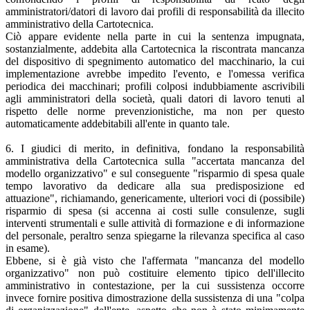
amministratori/datori di lavoro dai profili di responsabilità da illecito
amministrativo della Cartotecnica.
Ciò appare evidente nella parte in cui la sentenza impugnata,
sostanzialmente, addebita alla Cartotecnica la riscontrata mancanza
del dispositivo di spegnimento automatico del macchinario, la cui
implementazione avrebbe impedito l'evento, e l'omessa verifica
periodica dei macchinari; profili colposi indubbiamente ascrivibili
agli amministratori della società, quali datori di lavoro tenuti al
rispetto delle norme prevenzionistiche, ma non per questo
automaticamente addebitabili all'ente in quanto tale.
6. I giudici di merito, in definitiva, fondano la responsabilità
amministrativa della Cartotecnica sulla "accertata mancanza del
modello organizzativo" e sul conseguente "risparmio di spesa quale
tempo lavorativo da dedicare alla sua predisposizione ed
attuazione", richiamando, genericamente, ulteriori voci di (possibile)
risparmio di spesa (si accenna ai costi sulle consulenze, sugli
interventi strumentali e sulle attività di formazione e di informazione
del personale, peraltro senza spiegarne la rilevanza specifica al caso
in esame).
Ebbene, si è già visto che l'affermata "mancanza del modello
organizzativo" non può costituire elemento tipico dell'illecito
amministrativo in contestazione, per la cui sussistenza occorre
invece fornire positiva dimostrazione della sussistenza di una "colpa