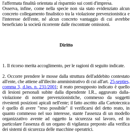
l'affermata finalità orientata al risparmio sui conti d'impresa.
Osserva, infine, come nella specie non sia stato evidenziato alcun
concreto collegamento finalistico tra la violazione prevenzionistica e
l'interesse dell'ente, né alcun concreto vantaggio di cui avrebbe
beneficiato la società ricorrente dalle riscontrate omissioni.
Diritto
1. Il ricorso merita accoglimento, per le ragioni di seguito indicate.
2. Occorre prendere le mosse dalla struttura dell'addebito contestato
all'ente, che attiene all'illecito amministrativo di cui all'art.
25-septies,
comma 3, d.lgs. n. 231/2001
; il reato presupposto indicato è quello
di lesioni personali subite dalla dipendente I.R., aggravato dalla-
violazione di norme prevenzionistiche, commesso da soggetti
rivestenti posizioni apicali nell'ente; il fatto ascritto alla Cartotecnica
è quello di avere "reso possibile" il verificarsi del detto reato, in
quanto commesso nel suo interesse, stante l'assenza di un modello
organizzativo avente ad oggetto la sicurezza sul lavoro, ed in
particolare l'assenza di un organo di vigilanza preposto alla verifica
dei sistemi di sicurezza delle macchine operatrici.