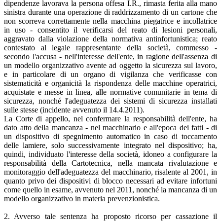
dipendenze lavorava la persona offesa I.R., rimasta ferita alla mano
sinistra durante una operazione di raddrizzamento di un cartone che
non scorreva correttamente nella macchina piegatrice e incollatrice
in uso - consentito il verificarsi del reato di lesioni personali,
aggravato dalla violazione della normativa antinfortunistica; reato
contestato al legale rappresentante della società, commesso -
secondo l'accusa - nell'interesse dell'ente, in ragione dell'assenza di
un modello organizzativo avente ad oggetto la sicurezza sul lavoro,
e in particolare di un organo di vigilanza che verificasse con
sistematicità e organicità la rispondenza delle macchine operatrici,
acquistate e messe in linea, alle normative comunitarie in tema di
sicurezza, nonché l'adeguatezza dei sistemi di sicurezza installati
sulle stesse (incidente avvenuto il 14.4.2011).
La Corte di appello, nel confermare la responsabilità dell'ente, ha
dato atto della mancanza - nel macchinario e all'epoca dei fatti - di
un dispositivo di spegnimento automatico in caso di toccamento
delle lamiere, solo successivamente integrato nel dispositivo; ha,
quindi, individuato l'interesse della società, idoneo a configurare la
responsabilità della Cartotecnica, nella mancata rivalutazione e
monitoraggio dell'adeguatezza del macchinario, risalente al 2001, in
quanto privo dei dispositivi di blocco necessari ad evitare infortuni
come quello in esame, avvenuto nel 2011, nonché la mancanza di un
modello organizzativo in materia prevenzionistica.
2. Avverso tale sentenza ha proposto ricorso per cassazione il