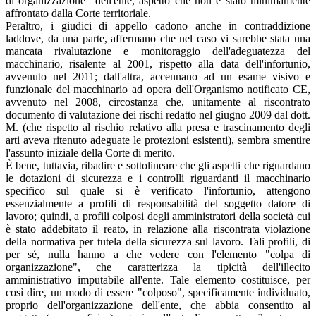
di organizzazione" dell'ente, aspetto che non è stato minimamente
affrontato dalla Corte territoriale.
Peraltro, i giudici di appello cadono anche in contraddizione
laddove, da una parte, affermano che nel caso vi sarebbe stata una
mancata rivalutazione e monitoraggio dell'adeguatezza del
macchinario, risalente al 2001, rispetto alla data dell'infortunio,
avvenuto nel 2011; dall'altra, accennano ad un esame visivo e
funzionale del macchinario ad opera dell'Organismo notificato CE,
avvenuto nel 2008, circostanza che, unitamente al riscontrato
documento di valutazione dei rischi redatto nel giugno 2009 dal dott.
M. (che rispetto al rischio relativo alla presa e trascinamento degli
arti aveva ritenuto adeguate le protezioni esistenti), sembra smentire
l'assunto iniziale della Corte di merito.
È bene, tuttavia, ribadire e sottolineare che gli aspetti che riguardano
le dotazioni di sicurezza e i controlli riguardanti il macchinario
specifico sul quale si è verificato l'infortunio, attengono
essenzialmente a profili di responsabilità del soggetto datore di
lavoro; quindi, a profili colposi degli amministratori della società cui
è stato addebitato il reato, in relazione alla riscontrata violazione
della normativa per tutela della sicurezza sul lavoro. Tali profili, di
per sé, nulla hanno a che vedere con l'elemento "colpa di
organizzazione", che caratterizza la tipicità dell'illecito
amministrativo imputabile all'ente. Tale elemento costituisce, per
così dire, un modo di essere "colposo", specificamente individuato,
proprio dell'organizzazione dell'ente, che abbia consentito al