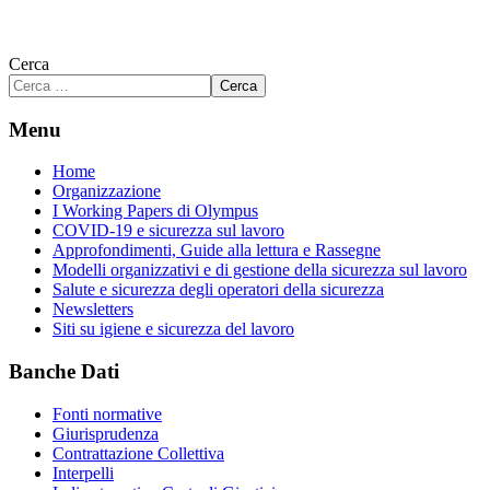
Cerca
Cerca
Menu
Home
Organizzazione
I Working Papers di Olympus
COVID-19 e sicurezza sul lavoro
Approfondimenti, Guide alla lettura e Rassegne
Modelli organizzativi e di gestione della sicurezza sul lavoro
Salute e sicurezza degli operatori della sicurezza
Newsletters
Siti su igiene e sicurezza del lavoro
Banche Dati
Fonti normative
Giurisprudenza
Contrattazione Collettiva
Interpelli