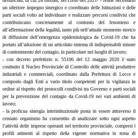
denunciati, di cui 24 mortali, nel corso del 2021¹ - rende necessario
un ulteriore impegno sinergico e coordinato delle Istituzioni e delle
parti sociali volto ad individuare e realizzare percorsi condivisi che
contribuiscano concretamente al contrasto del fenomeno e
all’affermazione della legalità, tanto più nell’attuale momento storico
di diffusione dell’emergenza epidemiologica da Covid-19 che ha
portato all’adozione di un articolato sistema di indispensabili misure
di contenimento del contagio, in particolare nei luoghi di lavoro;
- con decreto prefettizio n. 55106 del 12 maggio 2020 è stato
costituito il Nucleo Provinciale di Controllo delle attività produttive
industriali e commerciali, coordinato dalla Prefettura di Lecce e
composto dagli Enti a vario titolo competenti per la vigilanza in
ordine al rispetto dei protocolli condivisi tra Governo e parti sociali
per la prevenzione del contagio da Covid-19 nei vari ambienti di
lavoro;
- la proficua sinergia interistituzionale posta in essere attraverso il
cennato organismo ha consentito di analizzare sotto ogni aspetto
l’attività delle imprese operanti nel territorio provinciale, compresi i
profili attinenti al rispetto della vigente normativa in tema di