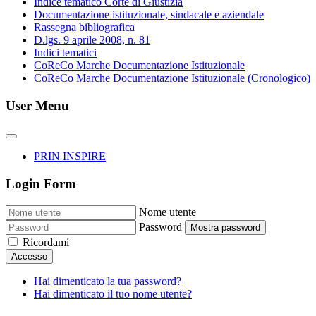
Indice tematico Corte di Giustizia
Documentazione istituzionale, sindacale e aziendale
Rassegna bibliografica
D.lgs. 9 aprile 2008, n. 81
Indici tematici
CoReCo Marche Documentazione Istituzionale
CoReCo Marche Documentazione Istituzionale (Cronologico)
User Menu
PRIN INSPIRE
Login Form
Nome utente
Password
Mostra password
Ricordami
Accesso
Hai dimenticato la tua password?
Hai dimenticato il tuo nome utente?