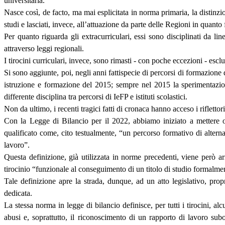
universitaria.
Nasce così, de facto, ma mai esplicitata in norma primaria, la distinzione
studi e lasciati, invece, all’attuazione da parte delle Regioni in quant
Per quanto riguarda gli extracurriculari, essi sono disciplinati da
attraverso leggi regionali.
I tirocini curriculari, invece, sono rimasti - con poche eccezioni - escl
Si sono aggiunte, poi, negli anni fattispecie di percorsi di formazion
istruzione e formazione del 2015; sempre nel 2015 la sperimentazione
differente disciplina tra percorsi di IeFP e istituti scolastici.
Non da ultimo, i recenti tragici fatti di cronaca hanno acceso i rifletto
Con la Legge di Bilancio per il 2022, abbiamo iniziato a mettere ord
qualificato come, cito testualmente, “un percorso formativo di alterna
lavoro”.
Questa definizione, già utilizzata in norme precedenti, viene però arri
tirocinio “funzionale al conseguimento di un titolo di studio formalme
Tale definizione apre la strada, dunque, ad un atto legislativo, prop
dedicata.
La stessa norma in legge di bilancio definisce, per tutti i tirocini, al
abusi e, soprattutto, il riconoscimento di un rapporto di lavoro subo