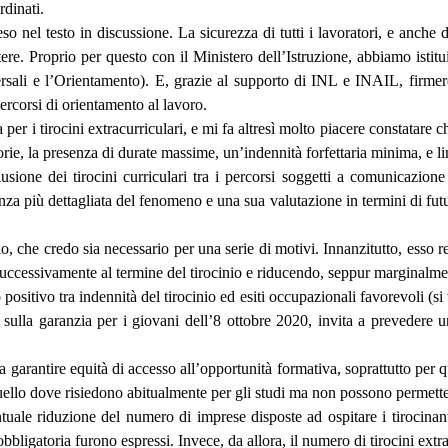
rdinati.
o nel testo in discussione. La sicurezza di tutti i lavoratori, e anche 
ere. Proprio per questo con il Ministero dell’Istruzione, abbiamo istitui
sali e l’Orientamento). E, grazie al supporto di INL e INAIL, firme
ercorsi di orientamento al lavoro.
 per i tirocini extracurriculari, e mi fa altresì molto piacere constatare c
orie, la presenza di durate massime, un’indennità forfettaria minima, e lim
lusione dei tirocini curriculari tra i percorsi soggetti a comunicazio
za più dettagliata del fenomeno e una sua valutazione in termini di futuri
o, che credo sia necessario per una serie di motivi. Innanzitutto, esso r
cessivamente al termine del tirocinio e riducendo, seppur marginalment
ositivo tra indennità del tirocinio ed esiti occupazionali favorevoli (si
ulla garanzia per i giovani dell’8 ottobre 2020, invita a prevedere u
garantire equità di accesso all’opportunità formativa, soprattutto per que
ello dove risiedono abitualmente per gli studi ma non possono permetter
uale riduzione del numero di imprese disposte ad ospitare i tirocinanti,
bbligatoria furono espressi. Invece, da allora, il numero di tirocini extr