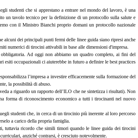
degli studenti che si apprestano a entrare nel mondo del lavoro, è una
to un tavolo tecnico per la definizione di un protocollo sulla salute e
remo con il Ministro Bianchi proprio domani un protocollo nazionale
he alcuni dei principali punti fermi delle linee guida siano ripresi anche
iti numerici di tirocini attivabili in base alle dimensioni d'impresa.
ne obbligatoria. Ad oggi non abbiamo un quadro completo, ai fini del
 esiti occupazionali ci aiuterebbe in futuro a definire le best practices
esponsabilizza l’impresa a investire efficacemente sulla formazione del
e, la possibilità di abuso.
 veda a riguardo un rapporto dell’ILO che ne sintetizza i risultati). Non
na forma di riconoscimento economico a tutti i tirocinanti nel nuovo
gli studenti che, in cerca di un tirocinio più inerente al loro percorso
selo a carico della propria famiglia.
 tuttavia ricordo che simili timori quando le linee guida dei tirocini
acurriculari, anziché contrarsi, è cresciuto notevolmente.