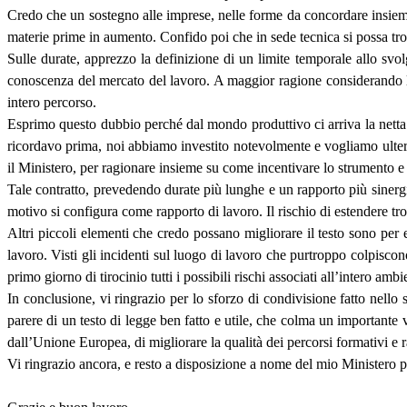
Credo che un sostegno alle imprese, nelle forme da concordare insieme
materie prime in aumento. Confido poi che in sede tecnica si possa trov
Sulle durate, apprezzo la definizione di un limite temporale allo sv
conoscenza del mercato del lavoro. A maggior ragione considerando le d
intero percorso.
Esprimo questo dubbio perché dal mondo produttivo ci arriva la netta r
ricordavo prima, noi abbiamo investito notevolmente e vogliamo ulter
il Ministero, per ragionare insieme su come incentivare lo strumento e 
Tale contratto, prevedendo durate più lunghe e un rapporto più sinerg
motivo si configura come rapporto di lavoro. Il rischio di estendere tr
Altri piccoli elementi che credo possano migliorare il testo sono per es
lavoro. Visti gli incidenti sul luogo di lavoro che purtroppo colpiscono 
primo giorno di tirocinio tutti i possibili rischi associati all’intero amb
In conclusione, vi ringrazio per lo sforzo di condivisione fatto nello
parere di un testo di legge ben fatto e utile, che colma un importante v
dall’Unione Europea, di migliorare la qualità dei percorsi formativi e 
Vi ringrazio ancora, e resto a disposizione a nome del mio Ministero pe