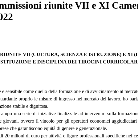
issioni riunite VII e XI Camera 
2022
UNITE VII (CULTURA, SCIENZA E ISTRUZIONE) E XI 
ISTITUZIONE E DISCIPLINA DEI TIROCINI CURRICOLAR
e e sensibile come quello della formazione e di avvicinamento al mercat
ardante proprio le misure di ingresso nel mercato del lavoro, ho parlat
zione stabile e dignitosa.
mpo una serie di iniziative finalizzate ad intervenire sulla formazione
 giovani, ovvero il vincolo per gli operatori economici aggiudicatari 
prese che garantiscono equità di genere e generazionale.
0 milioni di euro per attività e figure professionali specifiche nei cent