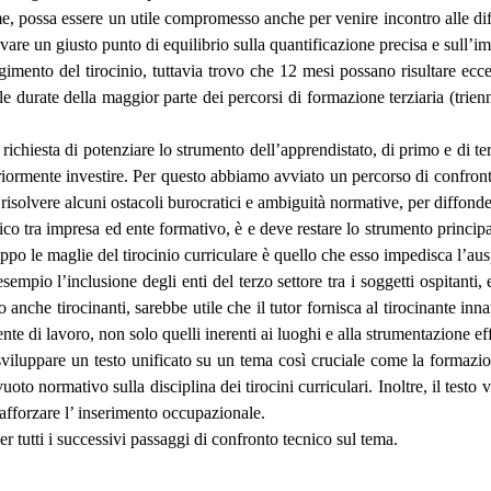
, possa essere un utile compromesso anche per venire incontro alle diff
are un giusto punto di equilibrio sulla quantificazione precisa e sull’im
olgimento del tirocinio, tuttavia trovo che 12 mesi possano risultare e
urate della maggior parte dei percorsi di formazione terziaria (triennal
ichiesta di potenziare lo strumento dell’apprendistato, di primo e di ter
iormente investire. Per questo abbiamo avviato un percorso di confronto
risolvere alcuni ostacoli burocratici e ambiguità normative, per diffonde
ico tra impresa ed ente formativo, è e deve restare lo strumento princip
oppo le maglie del tirocinio curriculare è quello che esso impedisca l’au
empio l’inclusione degli enti del terzo settore tra i soggetti ospitanti, 
anche tirocinanti, sarebbe utile che il tutor fornisca al tirocinante inna
iente di lavoro, non solo quelli inerenti ai luoghi e alla strumentazione ef
 sviluppare un testo unificato su un tema così cruciale come la formazi
uoto normativo sulla disciplina dei tirocini curriculari. Inoltre, il testo
rafforzare l’ inserimento occupazionale.
r tutti i successivi passaggi di confronto tecnico sul tema.