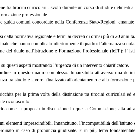
 tra tirocini curricolari - svolti durante un corso di studi e delineati a 
o formazione professionale.
 linee guida comuni concordate nella Conferenza Stato-Regioni, emanat
usi dalla normativa regionale e fermi ai decreti di ormai più di 20 anni fa
e duale che hanno complicato ulteriormente il quadro: l’alternanza scuo
 del duale nell’Istruzione e Formazione Professionale (IeFP); l’ isti
ri su questi aspetti mostrando l’urgenza di un intervento chiarificatore.
ine in questo quadro complesso. Innanzitutto attraverso una definizio
nza tra studio e lavoro, finalizzato all'orientamento e alla formazione 
cchita per la prima volta della distinzione tra tirocini curriculari ed e
nte riconosciuto”.
rio come la proposta in discussione in questa Commissione, atta ad ass
cuni elementi imprescindibili. Innanzitutto, l’incompatibilità dell’istitu
rdinato in caso di pronuncia giudiziale. E in più, tema fondamentale, 