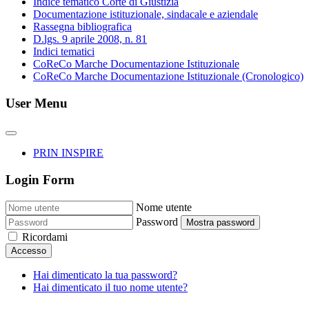
Indice tematico Corte di Giustizia
Documentazione istituzionale, sindacale e aziendale
Rassegna bibliografica
D.lgs. 9 aprile 2008, n. 81
Indici tematici
CoReCo Marche Documentazione Istituzionale
CoReCo Marche Documentazione Istituzionale (Cronologico)
User Menu
PRIN INSPIRE
Login Form
Nome utente
Password
Mostra password
Ricordami
Accesso
Hai dimenticato la tua password?
Hai dimenticato il tuo nome utente?