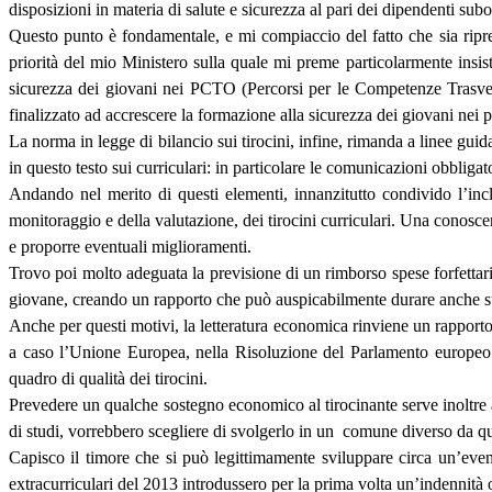
disposizioni in materia di salute e sicurezza al pari dei dipendenti subo
Questo punto è fondamentale, e mi compiaccio del fatto che sia ripres
priorità del mio Ministero sulla quale mi preme particolarmente insist
sicurezza dei giovani nei PCTO (Percorsi per le Competenze Trasver
finalizzato ad accrescere la formazione alla sicurezza dei giovani nei p
La norma in legge di bilancio sui tirocini, infine, rimanda a linee guida
in questo testo sui curriculari: in particolare le comunicazioni obbligat
Andando nel merito di questi elementi, innanzitutto condivido l’inc
monitoraggio e della valutazione, dei tirocini curriculari. Una conoscen
e proporre eventuali miglioramenti.
Trovo poi molto adeguata la previsione di un rimborso spese forfettari
giovane, creando un rapporto che può auspicabilmente durare anche suc
Anche per questi motivi, la letteratura economica rinviene un rapporto p
a caso l’Unione Europea, nella Risoluzione del Parlamento europeo s
quadro di qualità dei tirocini.
Prevedere un qualche sostegno economico al tirocinante serve inoltre a 
di studi, vorrebbero scegliere di svolgerlo in un comune diverso da qu
Capisco il timore che si può legittimamente sviluppare circa un’event
extracurriculari del 2013 introdussero per la prima volta un’indennità o