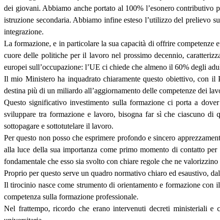
dei giovani. Abbiamo anche portato al 100% l’esonero contributivo per 
istruzione secondaria. Abbiamo infine esteso l’utilizzo del prelievo su
integrazione.
La formazione, e in particolare la sua capacità di offrire competenze e
cuore delle politiche per il lavoro nel prossimo decennio, caratteriz
europei sull’occupazione: l’UE ci chiede che almeno il 60% degli adul
Il mio Ministero ha inquadrato chiaramente questo obiettivo, con 
destina più di un miliardo all’aggiornamento delle competenze dei lavor
Questo significativo investimento sulla formazione ci porta a dover
sviluppare tra formazione e lavoro, bisogna far sì che ciascuno di qu
sottopagare e sottotutelare il lavoro.
Per questo non posso che esprimere profondo e sincero apprezzamento p
alla luce della sua importanza come primo momento di contatto per la
fondamentale che esso sia svolto con chiare regole che ne valorizzino
Proprio per questo serve un quadro normativo chiaro ed esaustivo, dal pe
Il tirocinio nasce come strumento di orientamento e formazione con il 
competenza sulla formazione professionale.
Nel frattempo, ricordo che erano intervenuti decreti ministeriali e c