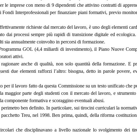
le imprese con meno di 9 dipendenti che attivino contratti di apprendis
i Fondi Interprofessionali per finanziare piani formativi, previo monitora
ffettivamente richieste dal mercato del lavoro, è uno degli elementi cardi
zato dai processi sempre più rapidi di transizione digitale ed ecologica
ti sia annualmente coinvolto in percorsi di formazione.
il Programma GOL (4,4 miliardi di investimento), il Piano Nuove Com
atori attivi.
 ragionare anche di qualità, non solo quantità della formazione. E pr
esti due elementi rafforzi l’altro: bisogna, detto in parole povere, ev
er il lavoro fatto da questa Commissione su un testo unificato che pun
 maggior parte degli studenti con il mercato del lavoro, e strumento 
 la componente formativa e scoraggino eventuali abusi.
rimetro ben definito. In particolare, sui tirocini curriculari la normativ
pacchetto Treu, nel 1998. Ben prima, quindi, della riforma costituziona
ircolari che disciplinavano a livello nazionale lo svolgimento dei tir