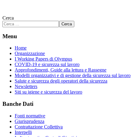
Cerca
Cerca
Menu
Home
Organizzazione
I Working Papers di Olympus
COVID-19 e sicurezza sul lavoro
Approfondimenti, Guide alla lettura e Rassegne
Modelli organizzativi e di gestione della sicurezza sul lavoro
Salute e sicurezza degli operatori della sicurezza
Newsletters
Siti su igiene e sicurezza del lavoro
Banche Dati
Fonti normative
Giurisprudenza
Contrattazione Collettiva
Interpelli