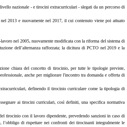
livello nazionale - e tirocini extracurriculari - slegati da un percorso di
e nel 2013 e nuovamente nel 2017, il cui contenuto viene poi attuato
.
la-lavoro nel 2005, nuovamente modificata con la riforma del sistema di
tuzione dell’alternanza rafforzata; la dicitura di PCTO nel 2019 e la
ne chiara del concetto di tirocinio, per tutte le tipologie previste,
professionale, anche per migliorare l'incontro tra domanda e offerta di
xtracurriculari, definendo il tirocinio curriculare come la tipologia di
egnare ai tirocini curriculari, così definiti, una specifica normativa
to del tirocinio con il lavoro dipendente, prevedendo sanzioni in caso di
l’obbligo di rispettare nei confronti dei tirocinanti integralmente le