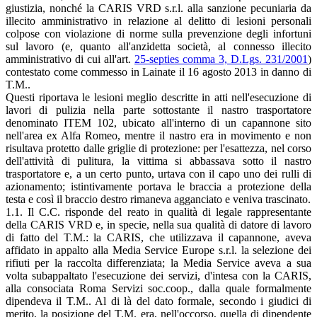
giustizia, nonché la CARIS VRD s.r.l. alla sanzione pecuniaria da
illecito amministrativo in relazione al delitto di lesioni personali
colpose con violazione di norme sulla prevenzione degli infortuni
sul lavoro (e, quanto all'anzidetta società, al connesso illecito
amministrativo di cui all'art.
25-septies comma 3, D.Lgs. 231/2001
)
contestato come commesso in Lainate il 16 agosto 2013 in danno di
T.M..
Questi riportava le lesioni meglio descritte in atti nell'esecuzione di
lavori di pulizia nella parte sottostante il nastro trasportatore
denominato ITEM 102, ubicato all'interno di un capannone sito
nell'area ex Alfa Romeo, mentre il nastro era in movimento e non
risultava protetto dalle griglie di protezione: per l'esattezza, nel corso
dell'attività di pulitura, la vittima si abbassava sotto il nastro
trasportatore e, a un certo punto, urtava con il capo uno dei rulli di
azionamento; istintivamente portava le braccia a protezione della
testa e così il braccio destro rimaneva agganciato e veniva trascinato.
1.1. Il C.C. risponde del reato in qualità di legale rappresentante
della CARIS VRD e, in specie, nella sua qualità di datore di lavoro
di fatto del T.M.: la CARIS, che utilizzava il capannone, aveva
affidato in appalto alla Media Service Europe s.r.l. la selezione dei
rifiuti per la raccolta differenziata; la Media Service aveva a sua
volta subappaltato l'esecuzione dei servizi, d'intesa con la CARIS,
alla consociata Roma Servizi soc.coop., dalla quale formalmente
dipendeva il T.M.. Al di là del dato formale, secondo i giudici di
merito, la posizione del T.M. era, nell'occorso, quella di dipendente