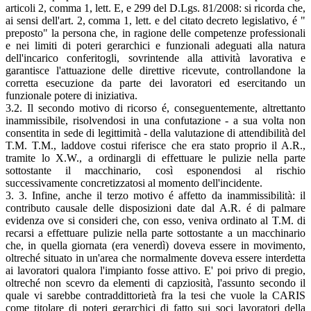
articoli 2, comma 1, lett. E, e 299 del D.Lgs. 81/2008: si ricorda che,
ai sensi dell'art. 2, comma 1, lett. e del citato decreto legislativo, é "
preposto" la persona che, in ragione delle competenze professionali
e nei limiti di poteri gerarchici e funzionali adeguati alla natura
dell'incarico conferitogli, sovrintende alla attività lavorativa e
garantisce l'attuazione delle direttive ricevute, controllandone la
corretta esecuzione da parte dei lavoratori ed esercitando un
funzionale potere di iniziativa.
3.2. Il secondo motivo di ricorso é, conseguentemente, altrettanto
inammissibile, risolvendosi in una confutazione - a sua volta non
consentita in sede di legittimità - della valutazione di attendibilità del
T.M. T.M., laddove costui riferisce che era stato proprio il A.R.,
tramite lo X.W., a ordinargli di effettuare le pulizie nella parte
sottostante il macchinario, così esponendosi al rischio
successivamente concretizzatosi al momento dell'incidente.
3. 3. Infine, anche il terzo motivo é affetto da inammissibilità: il
contributo causale delle disposizioni date dal A.R. é di palmare
evidenza ove si consideri che, con esso, veniva ordinato al T.M. di
recarsi a effettuare pulizie nella parte sottostante a un macchinario
che, in quella giornata (era venerdì) doveva essere in movimento,
oltreché situato in un'area che normalmente doveva essere interdetta
ai lavoratori qualora l'impianto fosse attivo. E' poi privo di pregio,
oltreché non scevro da elementi di capziosità, l'assunto secondo il
quale vi sarebbe contraddittorietà fra la tesi che vuole la CARIS
come titolare di poteri gerarchici di fatto sui soci lavoratori della