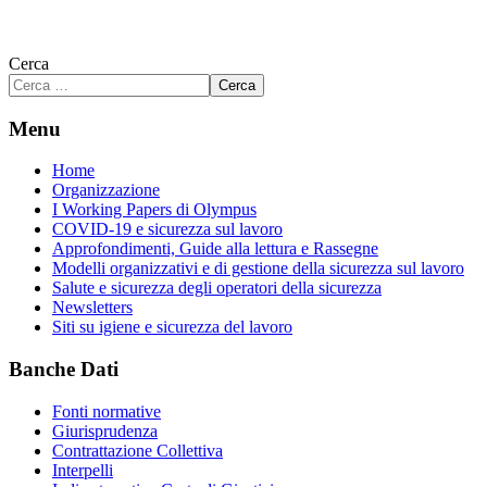
Cerca
Cerca
Menu
Home
Organizzazione
I Working Papers di Olympus
COVID-19 e sicurezza sul lavoro
Approfondimenti, Guide alla lettura e Rassegne
Modelli organizzativi e di gestione della sicurezza sul lavoro
Salute e sicurezza degli operatori della sicurezza
Newsletters
Siti su igiene e sicurezza del lavoro
Banche Dati
Fonti normative
Giurisprudenza
Contrattazione Collettiva
Interpelli