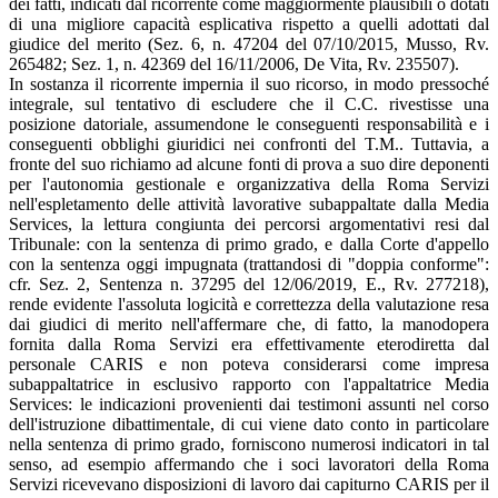
dei fatti, indicati dal ricorrente come maggiormente plausibili o dotati
di una migliore capacità esplicativa rispetto a quelli adottati dal
giudice del merito (Sez. 6, n. 47204 del 07/10/2015, Musso, Rv.
265482; Sez. 1, n. 42369 del 16/11/2006, De Vita, Rv. 235507).
In sostanza il ricorrente impernia il suo ricorso, in modo pressoché
integrale, sul tentativo di escludere che il C.C. rivestisse una
posizione datoriale, assumendone le conseguenti responsabilità e i
conseguenti obblighi giuridici nei confronti del T.M.. Tuttavia, a
fronte del suo richiamo ad alcune fonti di prova a suo dire deponenti
per l'autonomia gestionale e organizzativa della Roma Servizi
nell'espletamento delle attività lavorative subappaltate dalla Media
Services, la lettura congiunta dei percorsi argomentativi resi dal
Tribunale: con la sentenza di primo grado, e dalla Corte d'appello
con la sentenza oggi impugnata (trattandosi di "doppia conforme":
cfr. Sez. 2, Sentenza n. 37295 del 12/06/2019, E., Rv. 277218),
rende evidente l'assoluta logicità e correttezza della valutazione resa
dai giudici di merito nell'affermare che, di fatto, la manodopera
fornita dalla Roma Servizi era effettivamente eterodiretta dal
personale CARIS e non poteva considerarsi come impresa
subappaltatrice in esclusivo rapporto con l'appaltatrice Media
Services: le indicazioni provenienti dai testimoni assunti nel corso
dell'istruzione dibattimentale, di cui viene dato conto in particolare
nella sentenza di primo grado, forniscono numerosi indicatori in tal
senso, ad esempio affermando che i soci lavoratori della Roma
Servizi ricevevano disposizioni di lavoro dai capiturno CARIS per il