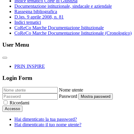
Indice tematico Corte di Giustizia
Documentazione istituzionale, sindacale e aziendale
Rassegna bibliografica
D.lgs. 9 aprile 2008, n. 81
Indici tematici
CoReCo Marche Documentazione Istituzionale
CoReCo Marche Documentazione Istituzionale (Cronologico)
User Menu
PRIN INSPIRE
Login Form
Nome utente
Password
Mostra password
Ricordami
Accesso
Hai dimenticato la tua password?
Hai dimenticato il tuo nome utente?