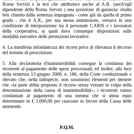
Roma Servizi e la tesi che attribuisce anche al A.R. (anch'egli
dipendente della Roma Servizi ) una posizione di garanzia: risulta
ben chiarito dalla sentenza impugnata - come già da quella di primo
grado - che il A.R., per sua stessa ammissione, versava in una
condizione di interposizione tra il personale CARIS e i lavoratori
della cooperativa, ai quali dava comunque disposizioni sulle
modalità esecutive delle prestazioni lavorative.
4. La manifesta infondatezza dei ricorsi priva di rilevanza il decorso
del termine di prescrizione.
5. Alla declaratoria d'inammissibilità consegue la condanna dei
ricorrenti al pagamento delle spese processuali; ed inoltre, alla luce
della sentenza 13 giugno 2000, n. 186, della Corte costituzionale e
rilevato che, nella fattispecie, non sussistono elementi per ritenere
che «la parte abbia proposto il ricorso senza versare in colpa nella
determinazione della causa di inammissibilità», i ricorrenti vanno
condannati al pagamento di una somma che si stima equo
determinare in € 3.000,00 per ciascuno in favore della Cassa delle
ammende.
P.Q.M.