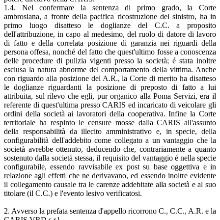
1.4. Nel confermare la sentenza di primo grado, la Corte
ambrosiana, a fronte della pacifica ricostruzione del sinistro, ha in
primo luogo disatteso le doglianze del C.C. a proposito
dell'attribuzione, in capo al medesimo, del ruolo di datore di lavoro
di fatto e della correlata posizione di garanzia nei riguardi della
persona offesa, nonché del fatto che quest'ultimo fosse a conoscenza
delle procedure di pulizia vigenti presso la società; é stata inoltre
esclusa la natura abnorme del comportamento della vittima. Anche
con riguardo alla posizione del A.R., la Corte di merito ha disatteso
le doglianze riguardanti la posizione di preposto di fatto a lui
attribuita, sul rilevo che egli, pur organico alla Poma Servizi, era il
referente di quest'ultima presso CARIS ed incaricato di veicolare gli
ordini della società ai lavoratori della cooperativa. Infine la Corte
territoriale ha respinto le censure mosse dalla CARIS all'assunto
della responsabilità da illecito amministrativo e, in specie, della
configurabilità dell'addebito come collegato a un vantaggio che la
società avrebbe ottenuto, deducendo che, contrariamente a quanto
sostenuto dalla società stessa, il requisito del vantaggio é nella specie
configurabile, essendo ravvisabile ex post su base oggettiva e in
relazione agli effetti che ne derivavano, ed essendo inoltre evidente
il collegamento causale tra le carenze addebitate alla società e al suo
titolare (il C.C.) e l'evento lesivo verificatosi.
2. Avverso la prefata sentenza d'appello ricorrono C., C.C., A.R. e la
CARIS VRD s.r.l..