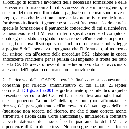
all'obbligo di fornire i lavoratori della necessaria formazione e delle
necessarie informazioni a fini di sicurezza. A tale ultimo riguardo, le
censure del ricorrente formulate a pagina 9 del ricorso sono prive di
pregio, atteso che le testimonianze dei lavoratori ivi riportate in nota
forniscono indicazioni generiche sui corsi frequentati, laddove nella
specie la formazione e il patrimonio conoscitivo di cui si richiedeva
la trasmissione al T.M. erano riferiti specificamente al compito al
quale egli era stato assegnato in occasione dell'incidente e ai pericoli
cui egli rischiava di sottoporsi nell'ambito di dette mansioni: si legge
a pagina 8 della sentenza impugnata che l'infortunato, al momento
del sinistro, era all'oscuro della procedura PS2, elaborata in epoca
antecedente l'incidente per la pulizia dell'impianto, a fronte del fatto
che la CARIS aveva omesso di impedire ai lavoratori di avvicinarsi
alle zone dell'impianto con macchine in movimento.
2. Il ricorso della CARIS, benché finalizzato a contestare la
condanna per l'illecito amministrativo di cui all'art. 25-septies
comma 3,
D.Lgs. 231/2001
, é graficamente quasi identico a quello
presentato per conto del C.C. ed ha in definitiva analoghe finalità,
che si pongono "a monte" della questione (non affrontata nel
ricorso) del perseguimento dell'interesse o del vantaggio dell'ente
(questione non toccata nel ricorso, ma che é stata corretta mente
affrontata e risolta dalla Corte ambrosiana), limitandosi a confutare
la veste datoriale della società e l'inquadramento del T.M. alle
dipendenze di fatto della stessa. Ne consegue che anche il ricorso