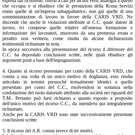
esposta dal ricorrente, riferiti a casi per alcuni versi analoghi a quello
che occupa; e si ribadisce che le prestazioni della Roma Servizi
erano quelle di un'impresa subappaltatrice, non già quelle di una
somministrazione di lavoro in favore della CARIS VRD. Ne
discende che anche le violazioni attribuite al C.C. quale datore di
lavoro, ivi comprese quelle relative all'omessa formazione e
informazione dei lavoratori, muovono da una premessa errata e
peraltro non veritiera, come risulta da alcune dichiarazioni
testimoniali richiamate in nota.
In epoca successiva alla presentazione del ricorso il difensore del
C.C. ha depositato conclusioni scritte, nelle quali ribadisce gli
argomenti posti a base dell'impugnazione.
4. Quanto al ricorso presentato per conto della CARIS VRD, che
consta a sua volta di un unico motivo di doglianza, esso risulta
articolato in termini pressoché testualmente identici a quello
presentato per conto del C.C., risolvendosi in sostanza nella
confutazione del ruolo datoriale attribuito alla società nei riguardi del
T.M.. Pertanto può farsi richiamo a quanto esposto a proposito
dell'unico motivo del ricorso C.C., da intendersi qui integralmente
richiamato.
Anche per la CARIS VRD sono state successivamente presentate
conclusioni scritte.
5. Il ricorso del A.R. consta invece di tre motivi.