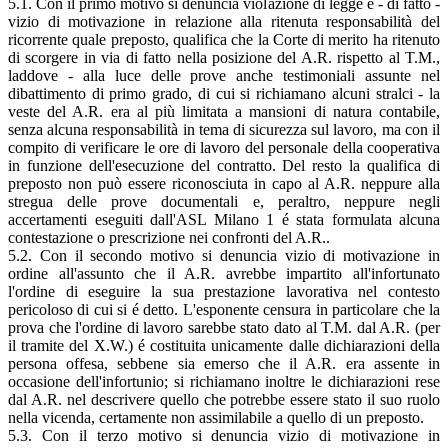
5.1. Con il primo motivo si denuncia violazione di legge e - di fatto -
vizio di motivazione in relazione alla ritenuta responsabilità del
ricorrente quale preposto, qualifica che la Corte di merito ha ritenuto
di scorgere in via di fatto nella posizione del A.R. rispetto al T.M.,
laddove - alla luce delle prove anche testimoniali assunte nel
dibattimento di primo grado, di cui si richiamano alcuni stralci - la
veste del A.R. era al più limitata a mansioni di natura contabile,
senza alcuna responsabilità in tema di sicurezza sul lavoro, ma con il
compito di verificare le ore di lavoro del personale della cooperativa
in funzione dell'esecuzione del contratto. Del resto la qualifica di
preposto non può essere riconosciuta in capo al A.R. neppure alla
stregua delle prove documentali e, peraltro, neppure negli
accertamenti eseguiti dall'ASL Milano 1 é stata formulata alcuna
contestazione o prescrizione nei confronti del A.R..
5.2. Con il secondo motivo si denuncia vizio di motivazione in
ordine all'assunto che il A.R. avrebbe impartito all'infortunato
l'ordine di eseguire la sua prestazione lavorativa nel contesto
pericoloso di cui si é detto. L'esponente censura in particolare che la
prova che l'ordine di lavoro sarebbe stato dato al T.M. dal A.R. (per
il tramite del X.W.) é costituita unicamente dalle dichiarazioni della
persona offesa, sebbene sia emerso che il A.R. era assente in
occasione dell'infortunio; si richiamano inoltre le dichiarazioni rese
dal A.R. nel descrivere quello che potrebbe essere stato il suo ruolo
nella vicenda, certamente non assimilabile a quello di un preposto.
5.3. Con il terzo motivo si denuncia vizio di motivazione in