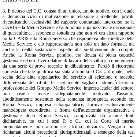
3. Il ricorso del C.C. consta di un unico, ampio motivo, con il quale
si denuncia vizio di motivazione in relazione a molteplici profili:
rivendicando l'esclusività del rapporto contrattuale intercorso tra la
CARIS e la Media Service e l'autonomia organizzativa e decisionale
di quest'ultima, l'esponente sottolinea che non vi era alcun rapporto
tra la CARIS e la Roma Servizi, che rispondeva alle direttive della
Media Service; e ciò rappresentava non solo un dato formale, ma
anche la realtà sostanziale rispetto alla suddivisione dei compiti.
Anche la Roma Servizi, peraltro, era dotata di piena capacità
gestionale ed era il vero datore di lavoro della vittima, come emerso
da una serie di prove raccolte in dibattimento. Perciò il ricorrente
contesta che tale qualifica sia stata attribuita al C.C.: il quale, nella
scelta della ditta appaltatrice del servizio di selezione e raccolta
differenziata dei rifiuti, ha certamente vagliato l'idoneità tecnico-
professionale del Gruppo Media Service, impresa leader del settore;
non risulta invece adeguatamente motivato l'assunto,
apoditticamente sostenuto nella sentenza impugnata, secondo cui
Roma Servizi, impresa subappaltatrice, forniva esclusivamente
manodopera eterodiretta, a fronte dell'autonomia organizzativa e
gestionale della Roma Servizi, comprovata da alcune fonti
dichiarative, tra cui i testi P. e G., cui la Corte di merito
inopinatamente non attribuisce alcuna rilevanza. Vengono poi
richiamati alcuni precedenti giurisprudenziali a sostegno della tesi