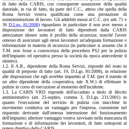
di fatto della CARIS, con conseguente assunzione della qualità
datoriale, in via di fatto, da parte del C.C., atteso che quella della
Roma Servizi veniva qualificata come una prestazione di
somministrazione di lavoro. Gli addebiti mossi al C.C. (ex artt. 71 e
36
D.Lgs. 81/2008
) riguardano in particolare il non aver messo a
disposizione dei lavoratori di fatto dipendenti dalla CARIS
attrezzature idonee sotto il profilo della sicurezza; nonché l'avere
omesso di assicurare agli stessi lavoratori un'adeguata formazione e
informazione in materia di sicurezza (in particolare si assume che il
T.M. non fosse a conoscenza della procedura PS2 per la pulizia
dell'impianto ed operativa presso la società da epoca antecedente il
sinistro).
1.2. Il A.R., dipendente della Roma Servizi, risponde del reato in
qualità di preposto di fatto (art. 19, D.Lgs. 81/2008), in relazione
alle disposizioni che egli avrebbe impartito al T.M. (per il tramite di
un altro dipendente della cooperativa, tale X.W.) di effettuare le
pulizie in corso di esecuzione al momento dell'incidente.
1.3. La CARIS VRD risponde dell'accaduto a titolo di illecito
amministrativo (art. 25-septies, comma 3, D.Lgs. 231/2001) in
quanto l'esecuzione del servizio di pulizia con macchine in
movimento costituiva un vantaggio per l'impresa, consistente nel
risparmio derivante dall'omessa interruzione del funzionamento
dell'impianto; ulteriore vantaggio veniva ravvisato nella mancanza di
formazione e di informazione dei lavoratori, di fatto sottoposti al
potere direttivo della CARIS.