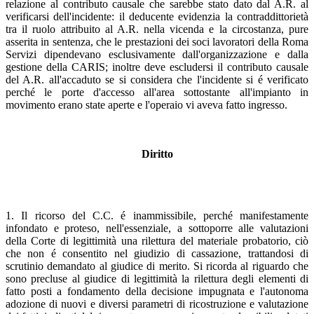
relazione al contributo causale che sarebbe stato dato dal A.R. al
verificarsi dell'incidente: il deducente evidenzia la contraddittorietà
tra il ruolo attribuito al A.R. nella vicenda e la circostanza, pure
asserita in sentenza, che le prestazioni dei soci lavoratori della Roma
Servizi dipendevano esclusivamente dall'organizzazione e dalla
gestione della CARIS; inoltre deve escludersi il contributo causale
del A.R. all'accaduto se si considera che l'incidente si é verificato
perché le porte d'accesso all'area sottostante all'impianto in
movimento erano state aperte e l'operaio vi aveva fatto ingresso.
Diritto
1. Il ricorso del C.C. é inammissibile, perché manifestamente
infondato e proteso, nell'essenziale, a sottoporre alle valutazioni
della Corte di legittimità una rilettura del materiale probatorio, ciò
che non é consentito nel giudizio di cassazione, trattandosi di
scrutinio demandato al giudice di merito. Si ricorda al riguardo che
sono precluse al giudice di legittimità la rilettura degli elementi di
fatto posti a fondamento della decisione impugnata e l'autonoma
adozione di nuovi e diversi parametri di ricostruzione e valutazione