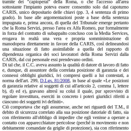
tramite dei "capioperai" della Roma, o che l'accesso all'area
sottostante l'impianto poteva essere consentito solo dal capoturno
CARIS, unico depositario delle chiavi (pp. 3, 4 sentenza di primo
grado). In base alle argomentazioni poste a base della sentenza
impugnata e, prima ancora, di quella del Tribunale emerge pertanto
che la Roma Servizi, presso l'area ex Alfa Romeo, pur formalmente
in forza del contratto di subappalto concluso con la Media Services,
erogava in realtà una vera e propria somministrazione di
manodopera direttamente in favore della CARIS, così delineandosi
una situazione di fatto assimilabile a quella del rapporto di
dipendenza organica dei soci lavoratori della Roma Servizi dalla
CARIS, dal cui personale essi prendevano ordini.
Di tal che, il C.C. aveva assunto la qualità di datore di lavoro di fatto
e, dunque, di assuntore della correlata posizione di garanzia e dei
connessi obblighi giuridici, ivi compresi quelli a lui contestati, a
norma dell'art. 299,
D.Lgs. 81/2008
, in base al quale «Le posizioni
di garanzia relative ai soggetti di cui all'articolo 2, comma 1, lettere
b), d) ed e), gravano altresì su colui il quale, pur sprovvisto di
regolare investitura, eserciti in concreto i poteri giuridici riferiti a
ciascuno dei soggetti ivi definiti».
Ciò comportava che egli assumesse, anche nei riguardi del T.M., il
debito di sicurezza correlato alla sua posizione datoriale di fatto, sia
con riferimento all'obbligo di impedire che egli venisse a operare a
contatto con apparecchiature pericolose (perché in movimento e non
debitamente comandate da griglie di protezione), sia con riferimento