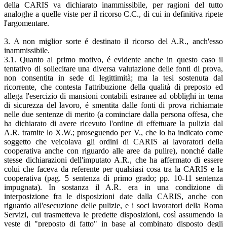
della CARIS va dichiarato inammissibile, per ragioni del tutto
analoghe a quelle viste per il ricorso C.C., di cui in definitiva ripete
l'argomentare.
3. A non miglior sorte é destinato il ricorso del A.R., anch'esso
inammissibile.
3.1. Quanto al primo motivo, é evidente anche in questo caso il
tentativo di sollecitare una diversa valutazione delle fonti di prova,
non consentita in sede di legittimità; ma la tesi sostenuta dal
ricorrente, che contesta l'attribuzione della qualità di preposto ed
allega l'esercizio di mansioni contabili estranee ad obblighi in tema
di sicurezza del lavoro, é smentita dalle fonti di prova richiamate
nelle due sentenze di merito (a cominciare dalla persona offesa, che
ha dichiarato di avere ricevuto l'ordine di effettuare la pulizia dal
A.R. tramite lo X.W.; proseguendo per V., che lo ha indicato come
soggetto che veicolava gli ordini di CARIS ai lavoratori della
cooperativa anche con riguardo alle aree da pulire), nonché dalle
stesse dichiarazioni dell'imputato A.R., che ha affermato di essere
colui che faceva da referente per qualsiasi cosa tra la CARIS e la
cooperativa (pag. 5 sentenza di primo grado; pp. 10-11 sentenza
impugnata). In sostanza il A.R. era in una condizione di
interposizione fra le disposizioni date dalla CARIS, anche con
riguardo all'esecuzione delle pulizie, e i soci lavoratori della Roma
Servizi, cui trasmetteva le predette disposizioni, così assumendo la
veste di "preposto di fatto" in base al combinato disposto degli