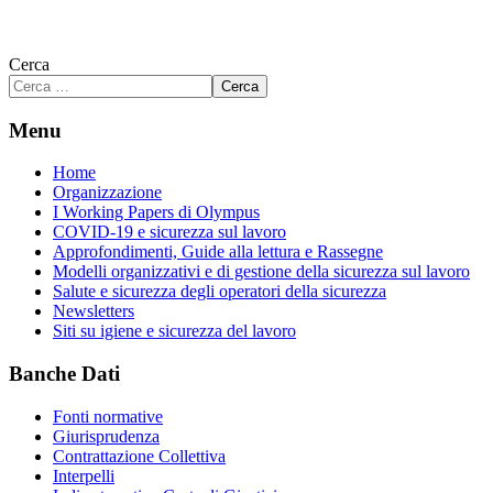
Cerca
Cerca
Menu
Home
Organizzazione
I Working Papers di Olympus
COVID-19 e sicurezza sul lavoro
Approfondimenti, Guide alla lettura e Rassegne
Modelli organizzativi e di gestione della sicurezza sul lavoro
Salute e sicurezza degli operatori della sicurezza
Newsletters
Siti su igiene e sicurezza del lavoro
Banche Dati
Fonti normative
Giurisprudenza
Contrattazione Collettiva
Interpelli