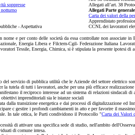
ività soppresse
Allegati all’art. 38 Pro
 notturno
Allegati Parte general
Carta dei valori della pe
Apprendistato professional
ubbliche - Aspettativa
CCNL dei lavoratori elet
in nome e per conto delle società da essa controllate non associate in E
azionale, Energia Libera e Filctem-Cgil- Federazione Italiana Lavorato
voratori Tessile, Energia, Chimica, si è stipulata la presente ipotesi di
o del servizio di pubblica utilità che le Aziende del settore elettrico so
 la tutela di tutti i lavoratori, anche per una più efficace realizzazione
anifestano il reciproco interesse ad un sistema di relazioni sindacali di a
 obiettivi imprenditoriali sia le istanze sociali
rizzata dalla transizione energetica e dai processi dì digitalizzazione 
ticipare c gestire i profondi cambiamenti in atto e per favorire il mass
le. In tale ottica, le Parti condividono il Protocollo "
Carta dei Valori d
cessità di attivare una specifica sede di studio, nell'ambito dell'Osserv
iduati di comune intesa.