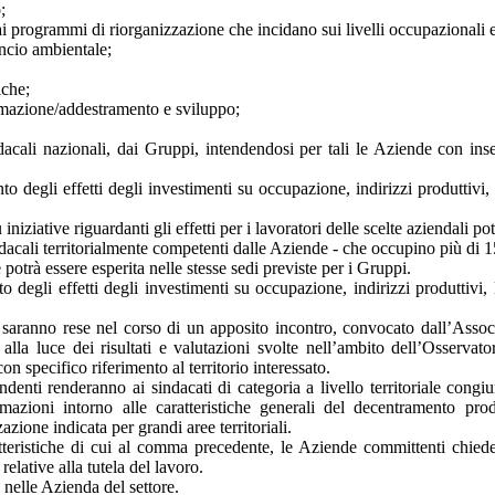
;
ai programmi di riorganizzazione che incidano sui livelli occupazionali e
ancio ambientale;
iche;
formazione/addestramento e sviluppo;
dacali nazionali, dai Gruppi, intendendosi per tali le Aziende con i
nto degli effetti degli investimenti su occupazione, indirizzi produttivi
iziative riguardanti gli effetti per i lavoratori delle scelte aziendali 
cali territorialmente competenti dalle Aziende - che occupino più di 15
potrà essere esperita nelle stesse sedi previste per i Gruppi.
o degli effetti degli investimenti su occupazione, indirizzi produttivi,
 saranno rese nel corso di un apposito incontro, convocato dall’Associa
la luce dei risultati e valutazioni svolte nell’ambito dell’Osservatori
n specifico riferimento al territorio interessato.
ti renderanno ai sindacati di categoria a livello territoriale congiun
mazioni intorno alle caratteristiche generali del decentramento pro
zazione indicata per grandi aree territoriali.
atteristiche di cui al comma precedente, le Aziende committenti chied
elative alla tutela del lavoro.
o nelle Azienda del settore.