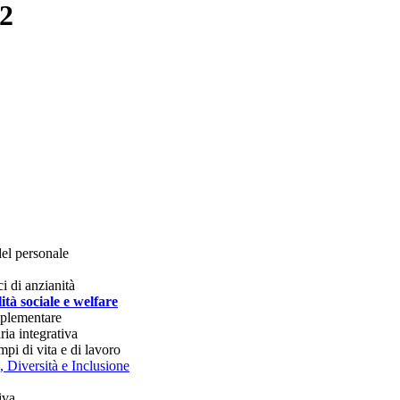
22
del personale
i di anzianità
tà sociale e welfare
plementare
ria integrativa
pi di vita e di lavoro
, Diversità e Inclusione
iva