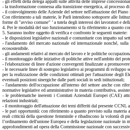
- gli effetti della delega appalti sulle attività delle imprese concession
- la trasformazione connessa alla transizione energetica, al processo di
- il coinvolgimento delle Aziende del settore nell'attuazione del Pia
Con riferimento a tali materie, le Parli intendono sottoporre alle Istituz
forme di "avviso comune" ’ a tutela degli interessi dei lavoratori e della
4. Per le modalità del suo funzionamento si fa riferimento a quanto conv
5. Saranno inoltre oggetto di verifica e confronto le seguenti materie:
- le disposizioni legislative nazionali e comunitarie con impatto sul sett
- l'andamento del mercato nazionale ed internazionale nonché, sulla ba
ecosostenibile.
- gli andamenti relativi al mercato del lavoro e le politiche occupazion
- il monitoraggio delle iniziative di politiche attive nell'ambito del pro
- l'elaborazione di linee d'azione convergenti finalizzate a promuovere i
- le necessarie linee di sostegno legislativo ai programmi di sviluppo s
per la realizzazione delle condizioni ottimali per l'attuazione degli E
eventuali posizioni sinergiche dalle parti sociali in sedi istituzionali;
- l'andamento dell'occupazione all'interno del settore anche con rifer
normative legislative ed amministrative in materia contributiva, assiste
- le problematiche inerenti i Comitati Aziendali Europei (CAE) attra
relazioni industriali;
- il monitoraggio dell'attuazione dei temi differiti dal presente CCNL 
- le pari opportunità: con riferimento a quanto previsto sulla materia
reali criticità della questione femminile e ribadiscono la volontà di pie
l’ordinamento dell'unione Europea e della legislazione nazionale in mate
approfondimenti ad opera della Commissione nazionale con successive 