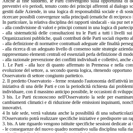
Anche al fine suddetto, le Parti convengono sulla opportunità di def
preventivi e/o periodi, tenuto conto dei principi afferenti al dialogo s
gestiti dalle Aziende, in una logica di responsabilità sociale e di sost
ricercare possibili convergenze sulla principali (ematiche di reciproco 
In particolare, la relativa disciplina dei rapporti sindacali - sia pur net
- alla condivisione di valori e principi comuni in una logica di partec
- alla sistematicità delle consultazioni tra le Parti a tutti i livel
Organizzazioni pubbliche, quali contributi delle Parti sociali rispetto al
- alla definizione di normative contrattuali adeguate alle finalità perseg
- alla ricerca di un adeguato livello di consenso suite strategie aziend
rappresentano elementi centrali ed essenziali perla definizione di mode
- alla razionale prevenzione dei conflitti individuali e collettivi, anche a
1. Le Parti - alla luce di quanto affermato in Premessa e nella c
evoluzione del settore, a. secondo questa logica, ritenendo opportuno 
Osservatorio di settore congiunto paritetico.
2. Il predetto Osservatorio - ferme restando l'autonomia dell'attività im
iniziativa di una delle Parti e con la periodicità richiesta dai problemi
individuare, con il massimo anticipo possibile, le occasioni di sviluppo
3 bis. Le Parti riconoscono nell'Osservatorio la sede per esaminare 
cambiamenti climatici e di riduzione delle emissioni inquinanti, nonch
innovativi.
4 In tale sede, verrà valutata anche la possibilità di una subarticolaz
l'Osservatorio potrà realizzare specifiche iniziative e predisporre un 
3. bis. A tate riguardo vengono istituite specifiche sessioni dedicate ai t
- le conseguenze del nuovo quadro normativo sulla disciplina sulla rias