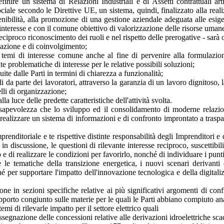
inire un sistema di Relazioni Industriali e di Assetti contrattuali art
ociale secondo le Direttive UE, un sistema, quindi, finalizzato alla reali
enibilità, alla promozione di una gestione aziendale adeguata alle esigen
interesse e con il comune obiettivo di valorizzazione delle risorse umane
 reciproco riconoscimento dei ruoli e nel rispetto delle prerogative - sarà 
ipazione e di coinvolgimento;
li sui temi di interesse comune anche al fine di pervenire alla formulaz
te problematiche di interesse per le relative possibili soluzioni;
uite dalle Parti in termini di chiarezza a funzionalità;
ali da parte dei lavoratori, attraverso la garanzia di un lavoro dignitoso
lli di organizzazione;
lla luce delle predette caratteristiche dell'attività svolta.
onsapevolezza che lo sviluppo ed il consolidamento di moderne relazi
realizzare un sistema di informazioni e di confronto improntato a traspar
prenditoriale e te rispettive distinte responsabilità degli Imprenditori e
 in discussione, le questioni di rilevante interesse reciproco, suscettibi
 e di realizzare le condizioni per favorirlo, nonché di individuare i punt
le tematiche della transizione energetica, i nuovi scenari derivanti 
é per supportare l'impatto dell'innovazione tecnologica e della digitaliz
ione in sezioni specifiche relative ai più significativi argomenti di conf
rapporto congiunto sulle materie per le quali le Parti abbiano compiuto 
emi di rilevarle impatto per il settore elettrico quali
segnazione delle concessioni relative alle derivazioni idroelettriche sca