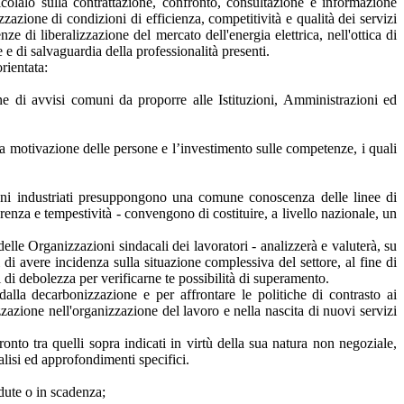
icolalo sulla contrattazione, confronto, consultazione e informazione
zzazione di condizioni di efficienza, competitività e qualità dei servizi
ze di liberalizzazione del mercato dell'energia elettrica, nell'ottica di
 e di salvaguardia della professionalità presenti.
orientata:
ione di avvisi comuni da proporre alle Istituzioni, Amministrazioni ed
, la motivazione delle persone e l’investimento sulle competenze, i quali
oni industriati presuppongono una comune conoscenza delle linee di
enza e tempestività - convengono di costituire, a livello nazionale, un
 delle Organizzazioni sindacali dei lavoratori - analizzerà e valuterà, su
li di avere incidenza sulla situazione complessiva del settore, al fine di
i di debolezza per verificarne te possibilità di superamento.
dalla decarbonizzazione e per affrontare le politiche di contrasto ai
zazione nell'organizzazione del lavoro e nella nascita di nuovi servizi
ronto tra quelli sopra indicati in virtù della sua natura non negoziale,
analisi ed approfondimenti specifici.
dute o in scadenza;