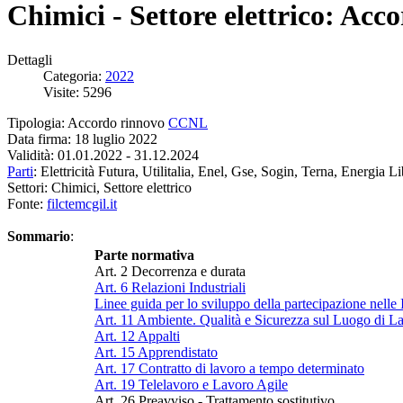
Chimici - Settore elettrico: Ac
Dettagli
Categoria:
2022
Visite: 5296
Tipologia: Accordo rinnovo
CCNL
Data firma: 18 luglio 2022
Validità: 01.01.2022 - 31.12.2024
Parti
: Elettricità Futura, Utilitalia, Enel, Gse, Sogin, Terna, Energia L
Settori: Chimici, Settore elettrico
Fonte:
filctemcgil.it
Sommario
:
Parte normativa
Art. 2 Decorrenza e durata
Art. 6 Relazioni Industriali
Linee guida per lo sviluppo della partecipazione nelle I
Art. 11 Ambiente. Qualità e Sicurezza sul Luogo di L
Art. 12 Appalti
Art. 15 Apprendistato
Art. 17 Contratto di lavoro a tempo determinato
Art. 19 Telelavoro e Lavoro Agile
Art. 26 Preavviso - Trattamento sostitutivo