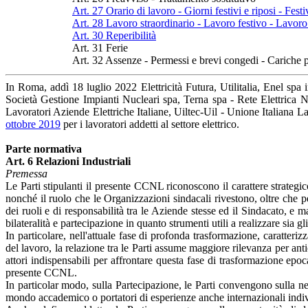
Art. 27 Orario di lavoro - Giorni festivi e riposi - Fest
Art. 28 Lavoro straordinario - Lavoro festivo - Lavoro
Art. 30 Reperibilità
Art. 31 Ferie
Art. 32 Assenze - Permessi e brevi congedi - Cariche p
In Roma, addì 18 luglio 2022 Elettricità Futura, Utilitalia, Enel spa 
Società Gestione Impianti Nucleari spa, Terna spa - Rete Elettrica N
Lavoratori Aziende Elettriche Italiane, Uiltec-Uil - Unione Italiana La
ottobre 2019
per i lavoratori addetti al settore elettrico.
Parte normativa
Art. 6 Relazioni Industriali
Premessa
Le Parti stipulanti il presente CCNL riconoscono il carattere strategic
nonché il ruolo che le Organizzazioni sindacali rivestono, oltre che per
dei ruoli e di responsabilità tra le Aziende stesse ed il Sindacato, e m
bilateralità e partecipazione in quanto strumenti utili a realizzare sia gli
In particolare, nell'attuale fase di profonda trasformazione, caratte
del lavoro, la relazione tra le Parti assume maggiore rilevanza per an
attori indispensabili per affrontare questa fase di trasformazione epoca
presente CCNL.
In particolar modo, sulla Partecipazione, le Parti convengono sulla ne
mondo accademico o portatori di esperienze anche internazionali indiv