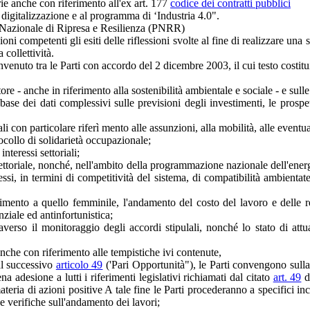
arie anche con riferimento all'ex art. 177
codice dei contratti pubblici
 digitalizzazione e al programma di ‘Industria 4.0".
no Nazionale di Ripresa e Resilienza (PNRR)
ioni competenti gli esiti delle riflessioni svolte al fine di realizzare un
 collettività.
enuto tra le Parti con accordo del 2 dicembre 2003, il cui testo costitui
ore - anche in riferimento alla sostenibilità ambientale e sociale - e sull
se dei dati complessivi sulle previsioni degli investimenti, le prospet
ali con particolare riferì mento alle assunzioni, alla mobilità, alle even
tocollo di solidarietà occupazionale;
nteressi settoriali;
ettoriale, nonché, nell'ambito della programmazione nazionale dell'energia,
lessi, in termini di competitività del sistema, di compatibilità ambienta
imento a quello femminile, l'andamento del costo del lavoro e delle ret
nziale ed antinfortunistica;
verso il monitoraggio degli accordi stipulali, nonché lo stato di attua
anche con riferimento alle tempistiche ivi contenute,
 al successivo
articolo 49
('Pari Opportunità"), le Parti convengono sulla f
na adesione a lutti i riferimenti legislativi richiamati dal citato
art. 49
de
ria di azioni positive A tale fine le Parti procederanno a specifici incon
verifiche sull'andamento dei lavori;