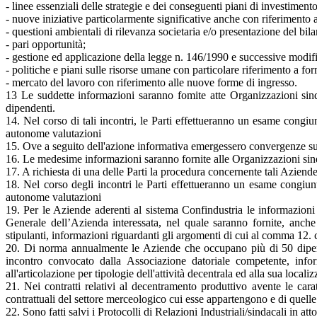
- linee essenziali delle strategie e dei conseguenti piani di investimento
- nuove iniziative particolarmente significative anche con riferimento 
- questioni ambientali di rilevanza societaria e/o presentazione del bil
- pari opportunità;
- gestione ed applicazione della legge n. 146/1990 e successive modif
- politiche e piani sulle risorse umane con particolare riferimento a 
- mercato del lavoro con riferimento alle nuove forme di ingresso.
13 Le suddette informazioni saranno fomite atte Organizzazioni sin
dipendenti.
14. Nel corso di tali incontri, le Parti effettueranno un esame congiu
autonome valutazioni
15. Ove a seguito dell'azione informativa emergessero convergenze su in
16. Le medesime informazioni saranno fornite alle Organizzazioni sinda
17. A richiesta di una delle Parti la procedura concernente tali Aziende 
18. Nel corso degli incontri le Parti effettueranno un esame congiunt
autonome valutazioni
19. Per le Aziende aderenti al sistema Confindustria le informazioni
Generale dell’Azienda interessata, nel quale saranno fornite, anche al
stipulanti, informazioni riguardanti gli argomenti di cui al comma 12. co
20. Di norma annualmente le Aziende che occupano più di 50 dipenden
incontro convocato dalla Associazione datoriale competente, infor
all'articolazione per tipologie dell'attività decentrala ed alla sua localiz
21. Nei contratti relativi al decentramento produttivo avente le car
contrattuali del settore merceologico cui esse appartengono e di quelle r
22. Sono fatti salvi i Protocolli di Relazioni Industriali/sindacali in att