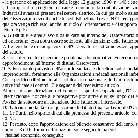
- la gestione ed applicazione della legge 12 giugno 1990, n. 146 e su
- il compito di raccogliere, censire e monitorare la contrattazione azie
Industriali avanzati presenti nel settore elettrico, In cui già molto a
dell'Osservatorio eventi anche in sedi istituzionali (es. CNEL, ecc) per
qualora venga richiesto, anche un ruolo di orientamento e di supporto c
lettere E), F).
6. Gli studi e le analisi svolti dalle Parti all’interno dell'Osservatori
ed opportuno, essa potrà essere sottoposta all'attenzione delle Istituzion
7. Le tematiche di competenza dell'Osservatorio potranno essere appro
del settore.
8. Con riferimento a specifiche problematiche normative e/o economiche 
approfondimenti all’interno di distinti Osservatori.
9. Salvo quanto previsto nell'accordo sindacale di settore sulle modal
imprenditoriali forniranno alle Organizzazioni sindacali nazionali info
Con specifico riferimento alla politica occupazionale, le Parti decidon
attive indicate ai commi 13 e seguenti del medesimo articolo
Altresì, in considerazione dei connessi aspetti occupazionali, l'Oss
internazionale, nonché alle prospettive produttive e eli sviluppo del s
Avviso da sottoporre all'attenzione delle istituzioni interessate.
10. Ulteriori modalità di acquisizione di dati destinati ai lavori dell'
11. Le Parti, nello spirito di cui alla premessa del presente articolo, c
CCNL.
12. Pertanto, dopo l'approvazione del bilancio consuntivo dell'anno, su 
commi 13 e 16, fornirà informazioni sulle seguenti materie:
- risultati economici conseguiti;