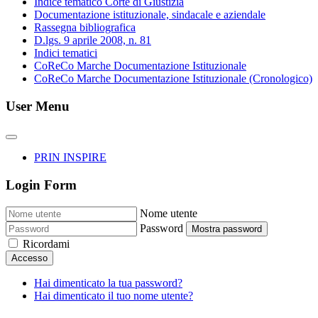
Indice tematico Corte di Giustizia
Documentazione istituzionale, sindacale e aziendale
Rassegna bibliografica
D.lgs. 9 aprile 2008, n. 81
Indici tematici
CoReCo Marche Documentazione Istituzionale
CoReCo Marche Documentazione Istituzionale (Cronologico)
User Menu
PRIN INSPIRE
Login Form
Nome utente
Password
Mostra password
Ricordami
Accesso
Hai dimenticato la tua password?
Hai dimenticato il tuo nome utente?