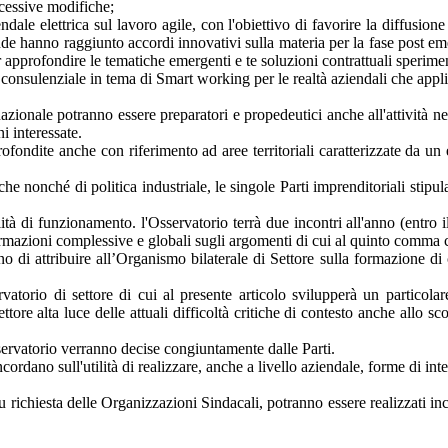
ccessive modifiche;
ndale elettrica sul lavoro agile, con l'obiettivo di favorire la diffusione
ziende hanno raggiunto accordi innovativi sulla materia per la fase post e
 approfondire le tematiche emergenti e te soluzioni contrattuali sperimen
onsulenziale in tema di Smart working per le realtà aziendali che applica
o nazionale potranno essere preparatori e propedeutici anche all'attività 
i interessate.
fondite anche con riferimento ad aree territoriali caratterizzate da u
nonché di politica industriale, le singole Parti imprenditoriali stipula
ità di funzionamento. l'Osservatorio terrà due incontri all'anno (entro 
rmazioni complessive e globali sugli argomenti di cui al quinto comma ch
o di attribuire all’Organismo bilaterale di Settore sulla formazione di c
ervatorio di settore di cui al presente articolo svilupperà un partic
ettore alta luce delle attuali difficoltà critiche di contesto anche all
Osservatorio verranno decise congiuntamente dalle Parti.
oncordano sull'utilità di realizzare, anche a livello aziendale, forme di in
richiesta delle Organizzazioni Sindacali, potranno essere realizzati inco