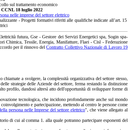
tocollo sul trattamento economico
e CCNL 18 luglio 2022
rsona nelle imprese del settore elettrico
izzante - Progetti formativi riferiti alle qualifiche indicate all’art. 15
trici
lettricità futura, Gse - Gestore dei Servizi Energetici spa, Sogin spa-
ri Chimica, Tessile, Energia, Manifatture, Flaei - Cisl - Federazione
 accordo per il rinnovo del
Contratto Collettivo Nazionale di Lavoro 19
no chiamate a svolgere, la complessità organizzativa del settore stesso,
 delle strategie delle Aziende del settore, ferma restando la distinzione
lto profilo, dandosi altresì atto dell'opportunità di sviluppare forme di
ed Innovazione tecnologica, che incidono profondamente anche sul mondo
imo coinvolgimento e partecipazione, mettendo al centro le persone come
ella persona nelle Imprese del settore elettrico
", che viene allegato al
atorio di cui al comma 1. alla quale potranno partecipare esponenti del