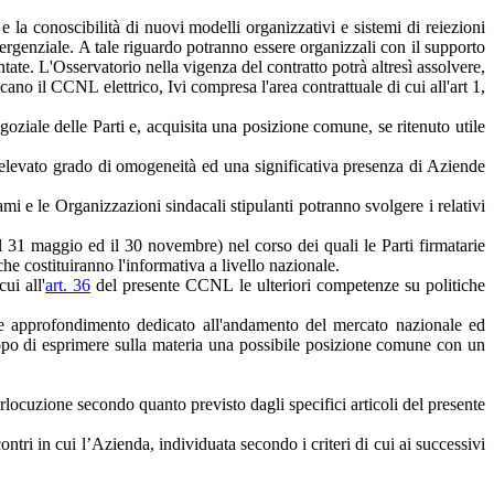
 e la conoscibilità di nuovi modelli organizzativi e sistemi di reiezioni
mergenziale. A tale riguardo potranno essere organizzali con il supporto
tate. L'Osservatorio nella vigenza del contratto potrà altresì assolvere,
no il CCNL elettrico, Ivi compresa l'area contrattuale di cui all'art 1,
negoziale delle Parti e, acquisita una posizione comune, se ritenuto utile
n elevato grado di omogeneità ed una significativa presenza di Aziende
mi e le Organizzazioni sindacali stipulanti potranno svolgere i relativi
il 31 maggio ed il 30 novembre) nel corso dei quali le Parti firmatarie
e costituiranno l'informativa a livello nazionale.
ui all'
art. 36
del presente CCNL le ulteriori competenze su politiche
olare approfondimento dedicato all'andamento del mercato nazionale ed
o scopo di esprimere sulla materia una possibile posizione comune con un
terlocuzione secondo quanto previsto dagli specifici articoli del presente
ntri in cui l’Azienda, individuata secondo i criteri di cui ai successivi