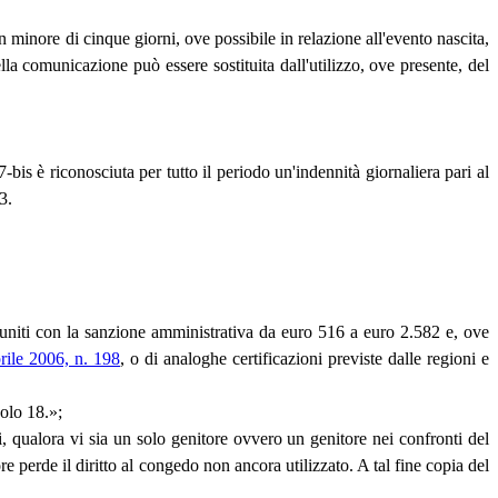
on minore di cinque giorni, ove possibile in relazione all'evento nascita,
ella comunicazione può essere sostituita dall'utilizzo, ove presente, del
27-bis è riconosciuta per tutto il periodo un'indennità giornaliera pari al
3.
ono puniti con la sanzione amministrativa da euro 516 a euro 2.582 e, ove
prile 2006, n. 198
, o di analoghe certificazioni previste dalle regioni e
colo 18.»;
i, qualora vi sia un solo genitore ovvero un genitore nei confronti del
ore perde il diritto al congedo non ancora utilizzato. A tal fine copia del