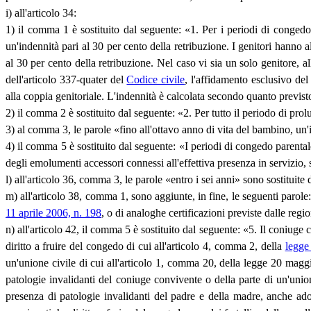
i) all'articolo 34:
1) il comma 1 è sostituito dal seguente: «1. Per i periodi di congedo p
un'indennità pari al 30 per cento della retribuzione. I genitori hanno al
al 30 per cento della retribuzione. Nel caso vi sia un solo genitore, a
dell'articolo 337-quater del
Codice civile
, l'affidamento esclusivo de
alla coppia genitoriale. L'indennità è calcolata secondo quanto previsto
2) il comma 2 è sostituito dal seguente: «2. Per tutto il periodo di prol
3) al comma 3, le parole «fino all'ottavo anno di vita del bambino, un'
4) il comma 5 è sostituito dal seguente: «I periodi di congedo parental
degli emolumenti accessori connessi all'effettiva presenza in servizio, 
l) all'articolo 36, comma 3, le parole «entro i sei anni» sono sostituite 
m) all'articolo 38, comma 1, sono aggiunte, in fine, le seguenti parole: 
11 aprile 2006, n. 198
, o di analoghe certificazioni previste dalle reg
n) all'articolo 42, il comma 5 è sostituito dal seguente: «5. Il coniuge 
diritto a fruire del congedo di cui all'articolo 4, comma 2, della
legge
un'unione civile di cui all'articolo 1, comma 20, della legge 20 magg
patologie invalidanti del coniuge convivente o della parte di un'unio
presenza di patologie invalidanti del padre e della madre, anche adot