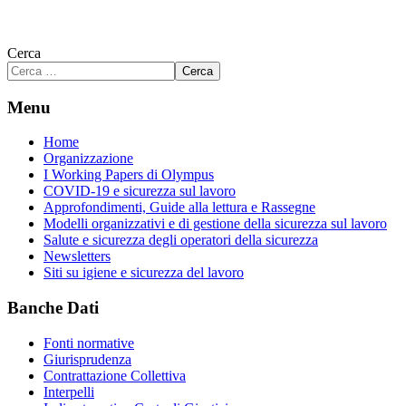
Cerca
Cerca
Menu
Home
Organizzazione
I Working Papers di Olympus
COVID-19 e sicurezza sul lavoro
Approfondimenti, Guide alla lettura e Rassegne
Modelli organizzativi e di gestione della sicurezza sul lavoro
Salute e sicurezza degli operatori della sicurezza
Newsletters
Siti su igiene e sicurezza del lavoro
Banche Dati
Fonti normative
Giurisprudenza
Contrattazione Collettiva
Interpelli