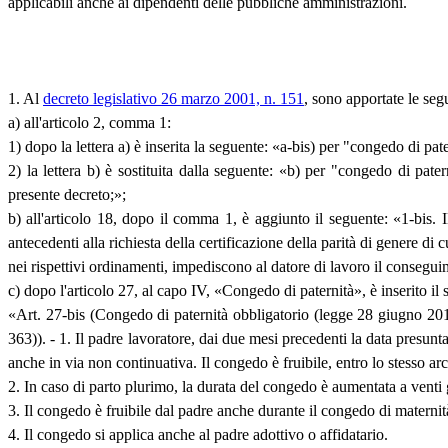
applicabili anche ai dipendenti delle pubbliche amministrazioni.
1. Al
decreto legislativo 26 marzo 2001, n. 151
, sono apportate le seg
a) all'articolo 2, comma 1:
1) dopo la lettera a) è inserita la seguente: «a-bis) per "congedo di pat
2) la lettera b) è sostituita dalla seguente: «b) per "congedo di pater
presente decreto;»;
b) all'articolo 18, dopo il comma 1, è aggiunto il seguente: «1-bis. Il 
antecedenti alla richiesta della certificazione della parità di genere di c
nei rispettivi ordinamenti, impediscono al datore di lavoro il conseguim
c) dopo l'articolo 27, al capo IV, «Congedo di paternità», è inserito il 
«Art. 27-bis (Congedo di paternità obbligatorio (legge 28 giugno 201
363)). - 1. Il padre lavoratore, dai due mesi precedenti la data presunta
anche in via non continuativa. Il congedo è fruibile, entro lo stesso ar
2. In caso di parto plurimo, la durata del congedo è aumentata a venti g
3. Il congedo è fruibile dal padre anche durante il congedo di maternit
4. Il congedo si applica anche al padre adottivo o affidatario.