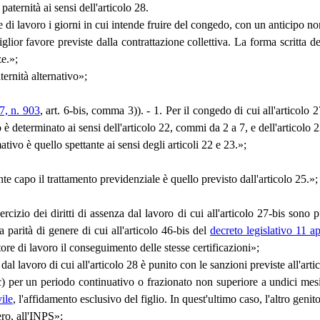
aternità ai sensi dell'articolo 28.
ore di lavoro i giorni in cui intende fruire del congedo, con un anticipo n
iglior favore previste dalla contrattazione collettiva. La forma scritta d
ze.»;
ternità alternativo»;
7, n. 903
, art. 6-bis, comma 3)). - 1. Per il congedo di cui all'articolo 
è determinato ai sensi dell'articolo 22, commi da 2 a 7, e dell'articolo 2
tivo è quello spettante ai sensi degli articoli 22 e 23.»;
te capo il trattamento previdenziale è quello previsto dall'articolo 25.»;
'esercizio dei diritti di assenza dal lavoro di cui all'articolo 27-bis s
la parità di genere di cui all'articolo 46-bis del
decreto legislativo 11 a
re di lavoro il conseguimento delle stesse certificazioni»;
za dal lavoro di cui all'articolo 28 è punito con le sanzioni previste all'arti
: «c) per un periodo continuativo o frazionato non superiore a undici mes
ile
, l'affidamento esclusivo del figlio. In quest'ultimo caso, l'altro genit
ro, all'INPS»;