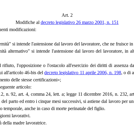
Art. 2
Modifiche al
decreto legislativo 26 marzo 2001, n. 151
uenti modificazioni:
ernità" si intende l'astensione dal lavoro del lavoratore, che ne fruisce i
nità alternativo" si intende l'astensione dal lavoro del lavoratore, in al
rifiuto, l'opposizione o l'ostacolo all'esercizio dei diritti di assenza d
ui all'articolo 46-bis del
decreto legislativo 11 aprile 2006, n. 198
, o di 
ento delle stesse certificazioni»;
seguente articolo:
2, n. 92, art. 4, comma 24, lett. a; legge 11 dicembre 2016, n. 232, 
 del parto ed entro i cinque mesi successivi, si astiene dal lavoro per un 
co temporale, anche in caso di morte perinatale del figlio.
iorni lavorativi.
à della madre lavoratrice.