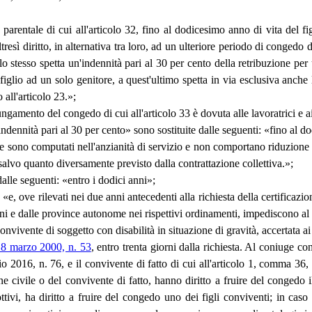
arentale di cui all'articolo 32, fino al dodicesimo anno di vita del figl
tresì diritto, in alternativa tra loro, ad un ulteriore periodo di congedo 
llo stesso spetta un'indennità pari al 30 per cento della retribuzione p
l figlio ad un solo genitore, a quest'ultimo spetta in via esclusiva anc
 all'articolo 23.»;
ungamento del congedo di cui all'articolo 33 è dovuta alle lavoratrici e ai
indennità pari al 30 per cento» sono sostituite dalle seguenti: «fino al 
e sono computati nell'anzianità di servizio e non comportano riduzione di 
salvo quanto diversamente previsto dalla contrattazione collettiva.»;
dalle seguenti: «entro i dodici anni»;
«e, ove rilevati nei due anni antecedenti alla richiesta della certificazion
ioni e dalle province autonome nei rispettivi ordinamenti, impediscono al 
convivente di soggetto con disabilità in situazione di gravità, accertata 
 8 marzo 2000, n. 53
, entro trenta giorni dalla richiesta. Al coniuge co
io 2016, n. 76, e il convivente di fatto di cui all'articolo 1, comma 3
ne civile o del convivente di fatto, hanno diritto a fruire del congedo
tivi, ha diritto a fruire del congedo uno dei figli conviventi; in caso