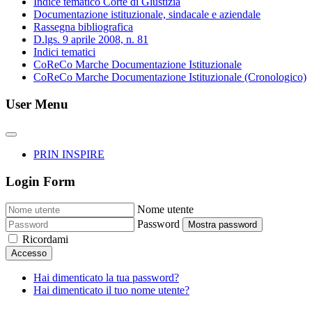
Indice tematico Corte di Giustizia
Documentazione istituzionale, sindacale e aziendale
Rassegna bibliografica
D.lgs. 9 aprile 2008, n. 81
Indici tematici
CoReCo Marche Documentazione Istituzionale
CoReCo Marche Documentazione Istituzionale (Cronologico)
User Menu
PRIN INSPIRE
Login Form
Nome utente
Password
Mostra password
Ricordami
Accesso
Hai dimenticato la tua password?
Hai dimenticato il tuo nome utente?