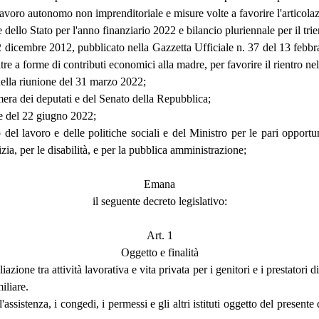
 lavoro autonomo non imprenditoriale e misure volte a favorire l'articolaz
e dello Stato per l'anno finanziario 2022 e bilancio pluriennale per il tr
 22 dicembre 2012, pubblicato nella Gazzetta Ufficiale n. 37 del 13 febbr
tre a forme di contributi economici alla madre, per favorire il rientro n
 nella riunione del 31 marzo 2022;
mera dei deputati e del Senato della Repubblica;
one del 22 giugno 2022;
del lavoro e delle politiche sociali e del Ministro per le pari opportuni
zia, per le disabilità, e per la pubblica amministrazione;
Emana
il seguente decreto legislativo:
Art. 1
Oggetto e finalità
iazione tra attività lavorativa e vita privata per i genitori e i prestatori 
iliare.
all'assistenza, i congedi, i permessi e gli altri istituti oggetto del pres