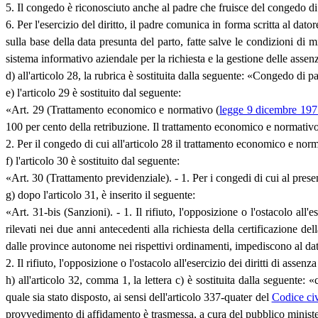
5. Il congedo è riconosciuto anche al padre che fruisce del congedo di p
6. Per l'esercizio del diritto, il padre comunica in forma scritta al dat
sulla base della data presunta del parto, fatte salve le condizioni di m
sistema informativo aziendale per la richiesta e la gestione delle assen
d) all'articolo 28, la rubrica è sostituita dalla seguente: «Congedo di pa
e) l'articolo 29 è sostituito dal seguente:
«Art. 29 (Trattamento economico e normativo (
legge 9 dicembre 197
100 per cento della retribuzione. Il trattamento economico e normativo 
2. Per il congedo di cui all'articolo 28 il trattamento economico e norma
f) l'articolo 30 è sostituito dal seguente:
«Art. 30 (Trattamento previdenziale). - 1. Per i congedi di cui al presen
g) dopo l'articolo 31, è inserito il seguente:
«Art. 31-bis (Sanzioni). - 1. Il rifiuto, l'opposizione o l'ostacolo all
rilevati nei due anni antecedenti alla richiesta della certificazione del
dalle province autonome nei rispettivi ordinamenti, impediscono al dato
2. Il rifiuto, l'opposizione o l'ostacolo all'esercizio dei diritti di assen
h) all'articolo 32, comma 1, la lettera c) è sostituita dalla seguente
quale sia stato disposto, ai sensi dell'articolo 337-quater del
Codice civ
provvedimento di affidamento è trasmessa, a cura del pubblico ministe