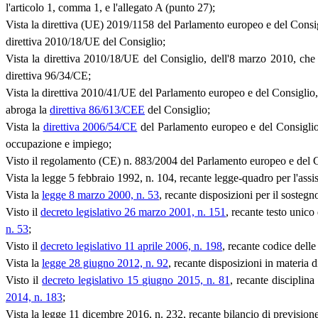
l'articolo 1, comma 1, e l'allegato A (punto 27);
Vista la direttiva (UE) 2019/1158 del Parlamento europeo e del Consiglio,
direttiva 2010/18/UE del Consiglio;
Vista la direttiva 2010/18/UE del Consiglio, dell'8 marzo 2010
direttiva 96/34/CE;
Vista la direttiva 2010/41/UE del Parlamento europeo e del Consiglio, d
abroga la
direttiva 86/613/CEE
del Consiglio;
Vista la
direttiva 2006/54/CE
del Parlamento europeo e del Consiglio, 
occupazione e impiego;
Visto il regolamento (CE) n. 883/2004 del Parlamento europeo e del Con
Vista la legge 5 febbraio 1992, n. 104, recante legge-quadro per l'assist
Vista la
legge 8 marzo 2000, n. 53
, recante disposizioni per il sostegno
Visto il
decreto legislativo 26 marzo 2001, n. 151
, recante testo unico
n. 53
;
Visto il
decreto legislativo 11 aprile 2006, n. 198
, recante codice dell
Vista la
legge 28 giugno 2012, n. 92
, recante disposizioni in materia d
Visto il
decreto legislativo 15 giugno 2015, n. 81
, recante disciplin
2014, n. 183
;
Vista la legge 11 dicembre 2016, n. 232, recante bilancio di previsione 