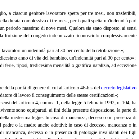
io, a ciascun genitore lavoratore spetta per tre mesi, non trasferibili,
della durata complessiva di tre mesi, per i quali spetta un'indennità pari
er un periodo massimo di nove mesi. Qualora sia stato disposto, ai sensi
he la fruizione del congedo indennizzato riconosciuto complessivamente
 lavoratori un'indennità pari al 30 per cento della retribuzione.»;
dodicesimo anno di vita del bambino, un'indennità pari al 30 per cento»;
ferie, riposi, tredicesima mensilità o gratifica natalizia, ad eccezione
e della parità di genere di cui all'articolo 46-bis del
decreto legislativo
datore di lavoro il conseguimento delle stesse certificazioni»;
ai sensi dell'articolo 4, comma 1, della legge 5 febbraio 1992, n. 104, ha
nvivente sono equiparati, ai fini della presente disposizione, la parte di
6, della medesima legge. In caso di mancanza, decesso o in presenza di
 il padre o la madre anche adottivi; in caso di decesso, mancanza o in
 di mancanza, decesso o in presenza di patologie invalidanti dei figli