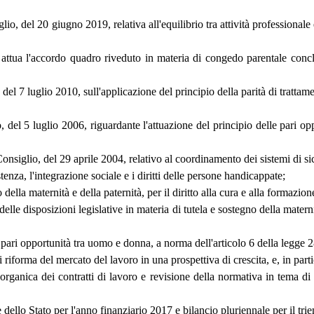
 del 20 giugno 2019, relativa all'equilibrio tra attività professionale e 
, che attua l'accordo quadro riveduto in materia di congedo paren
el 7 luglio 2010, sull'applicazione del principio della parità di trattam
del 5 luglio 2006, riguardante l'attuazione del principio delle pari opp
siglio, del 29 aprile 2004, relativo al coordinamento dei sistemi di si
enza, l'integrazione sociale e i diritti delle persone handicappate;
 della maternità e della paternità, per il diritto alla cura e alla formazio
 delle disposizioni legislative in materia di tutela e sostegno della matern
e pari opportunità tra uomo e donna, a norma dell'articolo 6 della legge
i riforma del mercato del lavoro in una prospettiva di crescita, e, in parti
a organica dei contratti di lavoro e revisione della normativa in tema 
dello Stato per l'anno finanziario 2017 e bilancio pluriennale per il tri