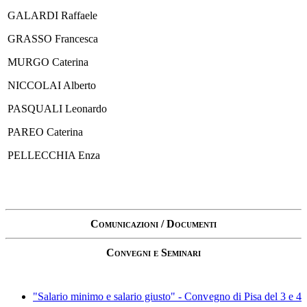
GALARDI Raffaele
GRASSO Francesca
MURGO Caterina
NICCOLAI Alberto
PASQUALI Leonardo
PAREO Caterina
PELLECCHIA Enza
C
omunicazioni /
D
ocumenti
C
onvegni e
S
eminari
"Salario minimo e salario giusto" - Convegno di Pisa del 3 e 4