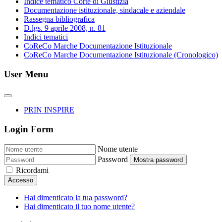
Indice tematico Corte di Giustizia
Documentazione istituzionale, sindacale e aziendale
Rassegna bibliografica
D.lgs. 9 aprile 2008, n. 81
Indici tematici
CoReCo Marche Documentazione Istituzionale
CoReCo Marche Documentazione Istituzionale (Cronologico)
User Menu
PRIN INSPIRE
Login Form
Nome utente
Password
Mostra password
Ricordami
Accesso
Hai dimenticato la tua password?
Hai dimenticato il tuo nome utente?