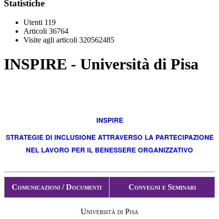
Statistiche
Utenti
119
Articoli
36764
Visite agli articoli
320562485
INSPIRE - Università di Pisa
INSPIRE
STRATEGIE DI INCLUSIONE ATTRAVERSO LA PARTECIPAZIONE
NEL LAVORO PER IL BENESSERE ORGANIZZATIVO
C
omunicazioni /
D
ocumenti
C
onvegni e
S
eminari
U
niversità
di
P
isa