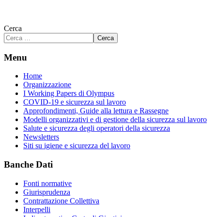
Cerca
Cerca
Menu
Home
Organizzazione
I Working Papers di Olympus
COVID-19 e sicurezza sul lavoro
Approfondimenti, Guide alla lettura e Rassegne
Modelli organizzativi e di gestione della sicurezza sul lavoro
Salute e sicurezza degli operatori della sicurezza
Newsletters
Siti su igiene e sicurezza del lavoro
Banche Dati
Fonti normative
Giurisprudenza
Contrattazione Collettiva
Interpelli