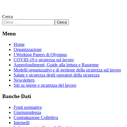
Cerca
Cerca
Menu
Home
Organizzazione
I Working Papers di Olympus
COVID-19 e sicurezza sul lavoro
Approfondimenti, Guide alla lettura e Rassegne
Modelli organizzativi e di gestione della sicurezza sul lavoro
Salute e sicurezza degli operatori della sicurezza
Newsletters
Siti su igiene e sicurezza del lavoro
Banche Dati
Fonti normative
Giurisprudenza
Contrattazione Collettiva
Interpelli