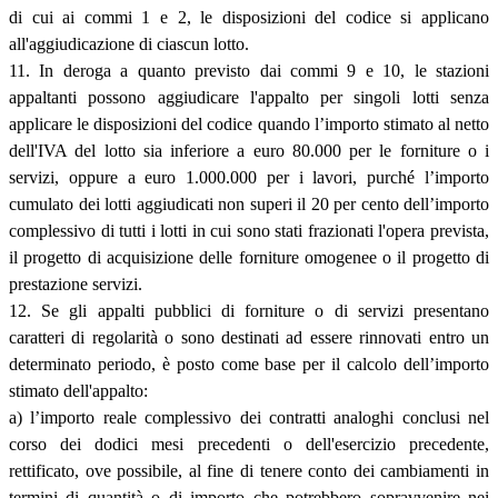
di cui ai commi 1 e 2, le disposizioni del codice si applicano
all'aggiudicazione di ciascun lotto.
11. In deroga a quanto previsto dai commi 9 e 10, le stazioni
appaltanti possono aggiudicare l'appalto per singoli lotti senza
applicare le disposizioni del codice quando l’importo stimato al netto
dell'IVA del lotto sia inferiore a euro 80.000 per le forniture o i
servizi, oppure a euro 1.000.000 per i lavori, purché l’importo
cumulato dei lotti aggiudicati non superi il 20 per cento dell’importo
complessivo di tutti i lotti in cui sono stati frazionati l'opera prevista,
il progetto di acquisizione delle forniture omogenee o il progetto di
prestazione servizi.
12. Se gli appalti pubblici di forniture o di servizi presentano
caratteri di regolarità o sono destinati ad essere rinnovati entro un
determinato periodo, è posto come base per il calcolo dell’importo
stimato dell'appalto:
a) l’importo reale complessivo dei contratti analoghi conclusi nel
corso dei dodici mesi precedenti o dell'esercizio precedente,
rettificato, ove possibile, al fine di tenere conto dei cambiamenti in
termini di quantità o di importo che potrebbero sopravvenire nei