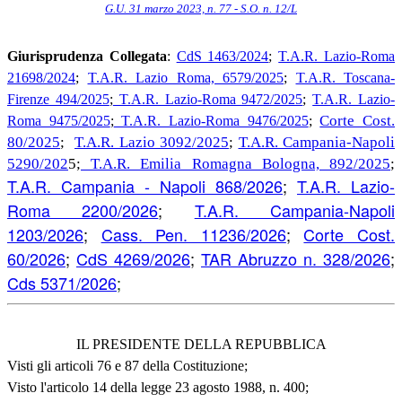
G.U. 31 marzo 2023, n. 77 - S.O. n. 12/L
Giurisprudenza Collegata
:
CdS 1463/2024
;
T.A.R. Lazio-Roma
21698/2024
;
T.A.R. Lazio Roma, 6579/2025
;
T.A.R. Toscana-
Firenze 494/2025
;
T.A.R. Lazio-Roma 9472/2025
;
T.A.R. Lazio-
Corte Cost.
Roma 9475/2025
;
T.A.R. Lazio-Roma 9476/2025
;
80/2025
;
T.A.R. Lazio 3092/2025
;
T.A.R. Campania-Napoli
5290/202
5;
T.A.R. Emilia Romagna Bologna, 892/2025
;
T.A.R. Campania - Napoli 868/2026
;
T.A.R. Lazio-
Roma 2200/2026
;
T.A.R. Campania-Napoli
1203/2026
;
Cass. Pen. 11236/2026
;
Corte Cost.
60/2026
;
CdS 4269/2026
;
TAR Abruzzo n. 328/2026
;
Cds 5371/2026
;
IL PRESIDENTE DELLA REPUBBLICA
Visti gli articoli 76 e 87 della Costituzione;
Visto l'articolo 14 della legge 23 agosto 1988, n. 400;