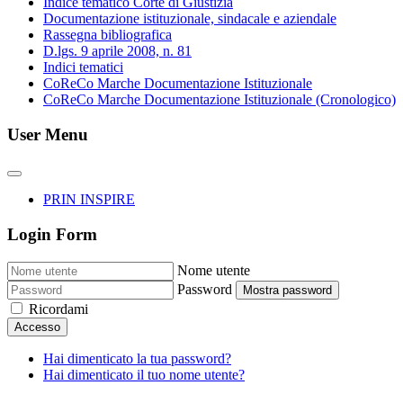
Indice tematico Corte di Giustizia
Documentazione istituzionale, sindacale e aziendale
Rassegna bibliografica
D.lgs. 9 aprile 2008, n. 81
Indici tematici
CoReCo Marche Documentazione Istituzionale
CoReCo Marche Documentazione Istituzionale (Cronologico)
User Menu
PRIN INSPIRE
Login Form
Nome utente
Password
Mostra password
Ricordami
Accesso
Hai dimenticato la tua password?
Hai dimenticato il tuo nome utente?