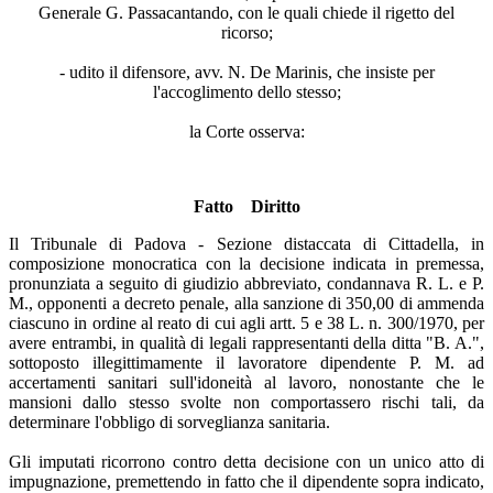
Generale G. Passacantando, con le quali chiede il rigetto del
ricorso;
- udito il difensore, avv. N. De Marinis, che insiste per
l'accoglimento dello stesso;
la Corte osserva:
Fatto Diritto
Il Tribunale di Padova - Sezione distaccata di Cittadella, in
composizione monocratica con la decisione indicata in premessa,
pronunziata a seguito di giudizio abbreviato, condannava R. L. e P.
M., opponenti a decreto penale, alla sanzione di 350,00 di ammenda
ciascuno in ordine al reato di cui agli artt. 5 e 38 L. n. 300/1970, per
avere entrambi, in qualità di legali rappresentanti della ditta "B. A.",
sottoposto illegittimamente il lavoratore dipendente P. M. ad
accertamenti sanitari sull'idoneità al lavoro, nonostante che le
mansioni dallo stesso svolte non comportassero rischi tali, da
determinare l'obbligo di sorveglianza sanitaria.
Gli imputati ricorrono contro detta decisione con un unico atto di
impugnazione, premettendo in fatto che il dipendente sopra indicato,