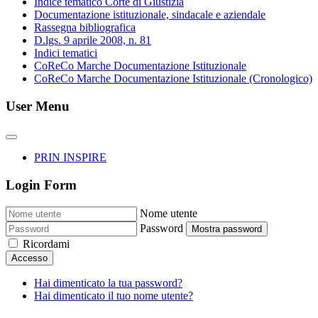
Indice tematico Corte di Giustizia
Documentazione istituzionale, sindacale e aziendale
Rassegna bibliografica
D.lgs. 9 aprile 2008, n. 81
Indici tematici
CoReCo Marche Documentazione Istituzionale
CoReCo Marche Documentazione Istituzionale (Cronologico)
User Menu
PRIN INSPIRE
Login Form
Nome utente
Password
Mostra password
Ricordami
Accesso
Hai dimenticato la tua password?
Hai dimenticato il tuo nome utente?