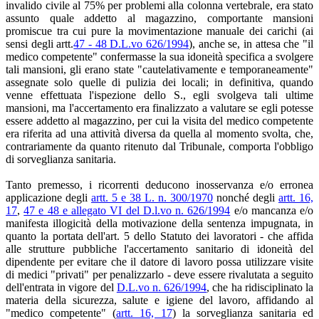
invalido civile al 75% per problemi alla colonna vertebrale, era stato
assunto quale addetto al magazzino, comportante mansioni
promiscue tra cui pure la movimentazione manuale dei carichi (ai
sensi degli artt.
47 - 48 D.L.vo 626/1994
), anche se, in attesa che "il
medico competente" confermasse la sua idoneità specifica a svolgere
tali mansioni, gli erano state "cautelativamente e temporaneamente"
assegnate solo quelle di pulizia dei locali; in definitiva, quando
venne effettuata l'ispezione dello S., egli svolgeva tali ultime
mansioni, ma l'accertamento era finalizzato a valutare se egli potesse
essere addetto al magazzino, per cui la visita del medico competente
era riferita ad una attività diversa da quella al momento svolta, che,
contrariamente da quanto ritenuto dal Tribunale, comporta l'obbligo
di sorveglianza sanitaria.
Tanto premesso, i ricorrenti deducono inosservanza e/o erronea
applicazione degli
artt. 5 e 38 L. n. 300/1970
nonché degli
artt. 16,
17
,
47 e 48 e allegato VI del D.l.vo n. 626/1994
e/o mancanza e/o
manifesta illogicità della motivazione della sentenza impugnata, in
quanto la portata dell'art. 5 dello Statuto dei lavoratori - che affida
alle strutture pubbliche l'accertamento sanitario di idoneità del
dipendente per evitare che il datore di lavoro possa utilizzare visite
di medici "privati" per penalizzarlo - deve essere rivalutata a seguito
dell'entrata in vigore del
D.L.vo n. 626/1994
, che ha ridisciplinato la
materia della sicurezza, salute e igiene del lavoro, affidando al
"medico competente" (
artt. 16, 17
) la sorveglianza sanitaria ed