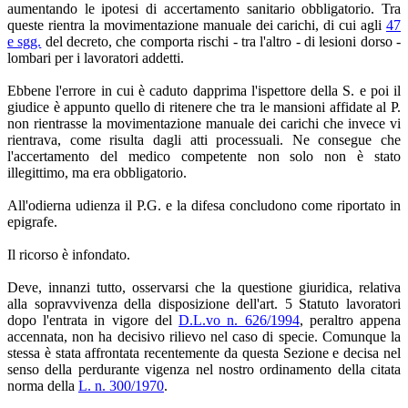
aumentando le ipotesi di accertamento sanitario obbligatorio. Tra
queste rientra la movimentazione manuale dei carichi, di cui agli
47
e sgg.
del decreto, che comporta rischi - tra l'altro - di lesioni dorso -
lombari per i lavoratori addetti.
Ebbene l'errore in cui è caduto dapprima l'ispettore della S. e poi il
giudice è appunto quello di ritenere che tra le mansioni affidate al P.
non rientrasse la movimentazione manuale dei carichi che invece vi
rientrava, come risulta dagli atti processuali. Ne consegue che
l'accertamento del medico competente non solo non è stato
illegittimo, ma era obbligatorio.
All'odierna udienza il P.G. e la difesa concludono come riportato in
epigrafe.
Il ricorso è infondato.
Deve, innanzi tutto, osservarsi che la questione giuridica, relativa
alla sopravvivenza della disposizione dell'art. 5 Statuto lavoratori
dopo l'entrata in vigore del
D.L.vo n. 626/1994
,
peraltro appena
accennata, non ha decisivo rilievo nel caso di specie. Comunque la
stessa è stata affrontata recentemente da questa Sezione e decisa nel
senso della perdurante vigenza nel nostro ordinamento della citata
norma della
L. n. 300/1970
.