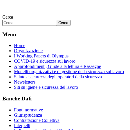
Cerca
Cerca
Menu
Home
Organizzazione
I Working Papers di Olympus
COVID-19 e sicurezza sul lavoro
Approfondimenti, Guide alla lettura e Rassegne
Modelli organizzativi e di gestione della sicurezza sul lavoro
Salute e sicurezza degli operatori della sicurezza
Newsletters
Siti su igiene e sicurezza del lavoro
Banche Dati
Fonti normative
Giurisprudenza
Contrattazione Collettiva
Interpelli