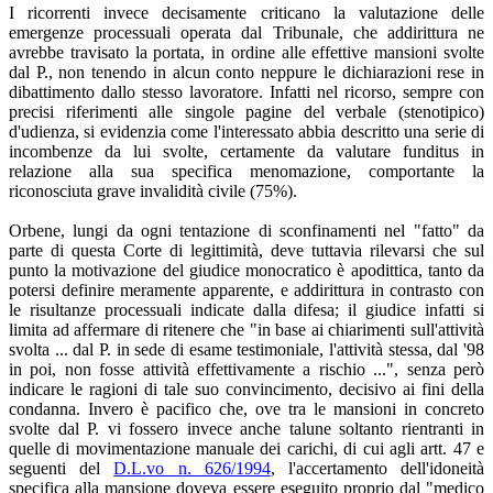
I ricorrenti invece decisamente criticano la valutazione delle
emergenze processuali operata dal Tribunale, che addirittura ne
avrebbe travisato la portata, in ordine alle effettive mansioni svolte
dal P., non tenendo in alcun conto neppure le dichiarazioni rese in
dibattimento dallo stesso lavoratore. Infatti nel ricorso, sempre con
precisi riferimenti alle singole pagine del verbale (stenotipico)
d'udienza, si evidenzia come l'interessato abbia descritto una serie di
incombenze da lui svolte, certamente da valutare funditus in
relazione alla sua specifica menomazione, comportante la
riconosciuta grave invalidità civile (75%).
Orbene, lungi da ogni tentazione di sconfinamenti nel "fatto" da
parte di questa Corte di legittimità, deve tuttavia rilevarsi che sul
punto la motivazione del giudice monocratico è apodittica, tanto da
potersi definire meramente apparente, e addirittura in contrasto con
le risultanze processuali indicate dalla difesa; il giudice infatti si
limita ad affermare di ritenere che "in base ai chiarimenti sull'attività
svolta ... dal P. in sede di esame testimoniale, l'attività stessa, dal '98
in poi, non fosse attività effettivamente a rischio ...", senza però
indicare le ragioni di tale suo convincimento, decisivo ai fini della
condanna. Invero è pacifico che, ove tra le mansioni in concreto
svolte dal P. vi fossero invece anche talune soltanto rientranti in
quelle di movimentazione manuale dei carichi, di cui agli artt. 47 e
seguenti del
D.L.vo n. 626/1994
, l'accertamento dell'idoneità
specifica alla mansione doveva essere eseguito proprio dal "medico