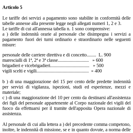
Articolo 5
Le tariffe dei servizi a pagamento sono stabilite in conformità delle
tabelle annesse alla presente legge negli allegati numeri 1, 2 e 3.
Le tariffe di cui all'annessa tabella n. 1 sono comprensive:
a ) delle indennità orarie al personale che disimpegna i servizi a
pagamento fuori dei turni ordinario e straordinario nelle seguenti
misure:
personale delle carriere direttiva e di concetto........ L. 900
marescialli di 1ª, 2ª e 3ª classe.......................... » 600
brigadieri e vicebrigadieri................................. » 500
vigili scelti e vigili............................................ » 400
b ) di una maggiorazione del 15 per cento delle predette indennità
per servizi di vigilanza, ispezioni, studi ed esperienze, mezzi e
materiale;
c ) di una maggiorazione del 10 per cento da destinarsi all'assistenza
dei figli del personale appartenente al Corpo nazionale dei vigili del
fuoco da effettuarsi per il tramite dell'apposita Opera nazionale di
assistenza.
Al personale di cui alla lettera a ) del precedente comma competono,
inoltre, le indennità di missione, se e in quanto dovute, a norma delle