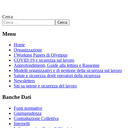
Cerca
Cerca
Menu
Home
Organizzazione
I Working Papers di Olympus
COVID-19 e sicurezza sul lavoro
Approfondimenti, Guide alla lettura e Rassegne
Modelli organizzativi e di gestione della sicurezza sul lavoro
Salute e sicurezza degli operatori della sicurezza
Newsletters
Siti su igiene e sicurezza del lavoro
Banche Dati
Fonti normative
Giurisprudenza
Contrattazione Collettiva
Interpelli