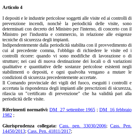
Articolo 4
I depositi e le industrie pericolose soggetti alle visite ed ai controlli di
prevenzione incendi, nonchè la periodicità delle visite, sono
determinati con decreto del Ministro per l'interno, di concerto con il
Ministro per l'industria e commercio, in relazione alle esigenze
tecniche di sicurezza degli impianti.
Indipendentemente dalla periodicità stabilita con il provvedimento di
cui al precedente comma, l'obbligo di richiedere le visite ed i
controlli ricorre: quando vi sono modifiche di lavorazione o di
strutture; nei casi di nuova destinazione dei locali o di variazioni
qualitative e quantitative delle sostanze pericolose esistenti negli
stabilimenti o depositi, e ogni qualvolta vengano a mutare le
condizioni di sicurezza precedentemente accertate.
Il Comando provinciale dei vigili del fuoco, eseguiti i controlli e
accertata la rispondenza degli impianti alle prescrizioni di sicurezza,
rilascia un "certificato di prevenzione" che ha validità pari alla
periodicità delle visite.
Riferimenti normativi:
DM 27 settembre 1965
;
DM 16 febbraio
1982
;
Giurisprudenza collegata:
Cass. pen. 33030/2006
;
Cass. Pen.
14450/2013
;
Cass. Pen. 41811/2017
;