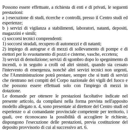
Possono essere effettuate, a richiesta di enti e di privati, le seguenti
prestazioni:
a ) esecuzione di studi, ricerche e controlli, presso il Centro studi ed
esperienze;
b ) servizi di vigilanza a stabilimenti, laboratori, natanti, depositi,
magazzini e simili;
c) soccorsi tecnici comprendenti:
1) soccorsi stradali, recupero di automezzi e di natanti;
2) impiego di autogrue e di mezzi di sollevamento di pompe e di
eiettori per lo svuotamento di pozzi e cisterne, vasche, eccetera;
3) servizi di demolizione; servizi di sgombro dopo lo spegnimento di
incendi, o in seguito a crolli od altri sinistri, quando sia cessato
l'intervento di emergenza, nonchè altri servizi tecnici non urgenti,
che l'Amministrazione potrà prestare, sempre che si tratti di servizi
che rientrano nei compiti del Corpo nazionale dei vigili del fuoco e
che possono essere effettuati solo con l'impiego di mezzi in
dotazione.
Le domande per ottenere le prestazioni facoltative indicate nel
presente articolo, da compilarsi nella forma prevista nell'apposito
modello allegato n. 4, sono presentate al direttore del Centro studi ed
esperienze o al comandante provinciale competente per territorio, i
quali, ove riconoscano la possibilità di accogliere le richieste,
dispongono l'esecuzione delle prestazioni, previa costituzione del
deposito provvisorio di cui al successivo art. 6.