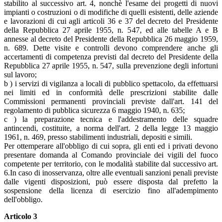
stabilito al successivo art. 4, nonchè l'esame dei progetti di nuovi
impianti o costruzioni o di modifiche di quelli esistenti, delle aziende
e lavorazioni di cui agli articoli 36 e 37 del decreto del Presidente
della Repubblica 27 aprile 1955, n. 547, ed alle tabelle A e B
annesse al decreto del Presidente della Repubblica 26 maggio 1959,
n. 689. Dette visite e controlli devono comprendere anche gli
accertamenti di competenza previsti dal decreto del Presidente della
Repubblica 27 aprile 1955, n. 547, sulla prevenzione degli infortuni
sul lavoro;
b ) i servizi di vigilanza a locali di pubblico spettacolo, da effettuarsi
nei limiti ed in conformità delle prescrizioni stabilite dalle
Commissioni permanenti provinciali previste dall'art. 141 del
regolamento di pubblica sicurezza 6 maggio 1940, n. 635;
c ) la preparazione tecnica e l'addestramento delle squadre
antincendi, costituite, a norma dell'art. 2 della legge 13 maggio
1961, n. 469, presso stabilimenti industriali, depositi e simili.
Per ottemperare all'obbligo di cui sopra, gli enti ed i privati devono
presentare domanda al Comando provinciale dei vigili del fuoco
competente per territorio, con le modalità stabilite dal successivo art.
6.In caso di inosservanza, oltre alle eventuali sanzioni penali previste
dalle vigenti disposizioni, può essere disposta dal prefetto la
sospensione della licenza di esercizio fino all'adempimento
dell'obbligo.
Articolo 3