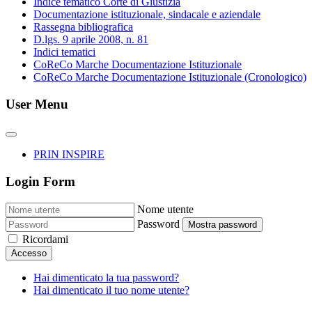
Indice tematico Corte di Giustizia
Documentazione istituzionale, sindacale e aziendale
Rassegna bibliografica
D.lgs. 9 aprile 2008, n. 81
Indici tematici
CoReCo Marche Documentazione Istituzionale
CoReCo Marche Documentazione Istituzionale (Cronologico)
User Menu
PRIN INSPIRE
Login Form
Nome utente
Password
Mostra password
Ricordami
Accesso
Hai dimenticato la tua password?
Hai dimenticato il tuo nome utente?