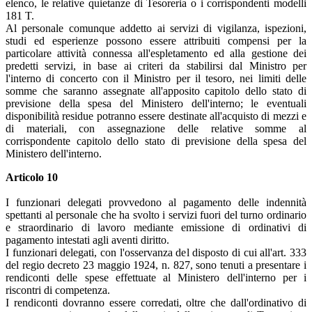
elenco, le relative quietanze di Tesoreria o i corrispondenti modelli
181 T.
Al personale comunque addetto ai servizi di vigilanza, ispezioni,
studi ed esperienze possono essere attribuiti compensi per la
particolare attività connessa all'espletamento ed alla gestione dei
predetti servizi, in base ai criteri da stabilirsi dal Ministro per
l'interno di concerto con il Ministro per il tesoro, nei limiti delle
somme che saranno assegnate all'apposito capitolo dello stato di
previsione della spesa del Ministero dell'interno; le eventuali
disponibilità residue potranno essere destinate all'acquisto di mezzi e
di materiali, con assegnazione delle relative somme al
corrispondente capitolo dello stato di previsione della spesa del
Ministero dell'interno.
Articolo 10
I funzionari delegati provvedono al pagamento delle indennità
spettanti al personale che ha svolto i servizi fuori del turno ordinario
e straordinario di lavoro mediante emissione di ordinativi di
pagamento intestati agli aventi diritto.
I funzionari delegati, con l'osservanza del disposto di cui all'art. 333
del regio decreto 23 maggio 1924, n. 827, sono tenuti a presentare i
rendiconti delle spese effettuate al Ministero dell'interno per i
riscontri di competenza.
I rendiconti dovranno essere corredati, oltre che dall'ordinativo di