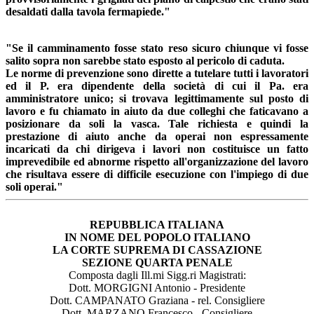
desaldati dalla tavola fermapiede."
"Se il camminamento fosse stato reso sicuro chiunque vi fosse
salito sopra non sarebbe stato esposto al pericolo di caduta.
Le norme di prevenzione sono dirette a tutelare tutti i lavoratori
ed il P. era dipendente della società di cui il Pa. era
amministratore unico; si trovava legittimamente sul posto di
lavoro e fu chiamato in aiuto da due colleghi che faticavano a
posizionare da soli la vasca. Tale richiesta e quindi la
prestazione di aiuto anche da operai non espressamente
incaricati da chi dirigeva i lavori non costituisce un fatto
imprevedibile ed abnorme rispetto all'organizzazione del lavoro
che risultava essere di difficile esecuzione con l'impiego di due
soli operai."
REPUBBLICA ITALIANA
IN NOME DEL POPOLO ITALIANO
LA CORTE SUPREMA DI CASSAZIONE
SEZIONE QUARTA PENALE
Composta dagli Ill.mi Sigg.ri Magistrati:
Dott. MORGIGNI Antonio - Presidente
Dott. CAMPANATO Graziana - rel. Consigliere
Dott. MARZANO Francesco - Consigliere