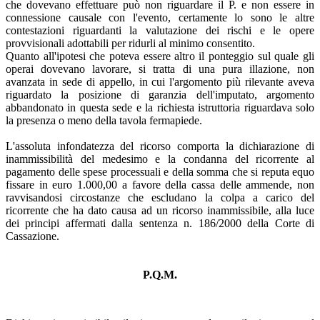
che dovevano effettuare può non riguardare il P. e non essere in
connessione causale con l'evento, certamente lo sono le altre
contestazioni riguardanti la valutazione dei rischi e le opere
provvisionali adottabili per ridurli al minimo consentito.
Quanto all'ipotesi che poteva essere altro il ponteggio sul quale gli
operai dovevano lavorare, si tratta di una pura illazione, non
avanzata in sede di appello, in cui l'argomento più rilevante aveva
riguardato la posizione di garanzia dell'imputato, argomento
abbandonato in questa sede e la richiesta istruttoria riguardava solo
la presenza o meno della tavola fermapiede.
L'assoluta infondatezza del ricorso comporta la dichiarazione di
inammissibilità del medesimo e la condanna del ricorrente al
pagamento delle spese processuali e della somma che si reputa equo
fissare in euro 1.000,00 a favore della cassa delle ammende, non
ravvisandosi circostanze che escludano la colpa a carico del
ricorrente che ha dato causa ad un ricorso inammissibile, alla luce
dei principi affermati dalla sentenza n. 186/2000 della Corte di
Cassazione.
P.Q.M.