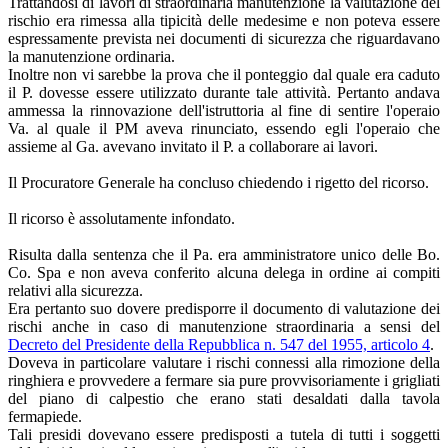
Trattandosi di lavori di straordinaria manutenzione la valutazione del
rischio era rimessa alla tipicità delle medesime e non poteva essere
espressamente prevista nei documenti di sicurezza che riguardavano
la manutenzione ordinaria.
Inoltre non vi sarebbe la prova che il ponteggio dal quale era caduto
il P. dovesse essere utilizzato durante tale attività. Pertanto andava
ammessa la rinnovazione dell'istruttoria al fine di sentire l'operaio
Va. al quale il PM aveva rinunciato, essendo egli l'operaio che
assieme al Ga. avevano invitato il P. a collaborare ai lavori.
Il Procuratore Generale ha concluso chiedendo i rigetto del ricorso.
Il ricorso è assolutamente infondato.
Risulta dalla sentenza che il Pa. era amministratore unico delle Bo.
Co. Spa e non aveva conferito alcuna delega in ordine ai compiti
relativi alla sicurezza.
Era pertanto suo dovere predisporre il documento di valutazione dei
rischi anche in caso di manutenzione straordinaria a sensi del
Decreto del Presidente della Repubblica n. 547 del 1955, articolo 4
.
Doveva in particolare valutare i rischi connessi alla rimozione della
ringhiera e provvedere a fermare sia pure provvisoriamente i grigliati
del piano di calpestio che erano stati desaldati dalla tavola
fermapiede.
Tali presidi dovevano essere predisposti a tutela di tutti i soggetti