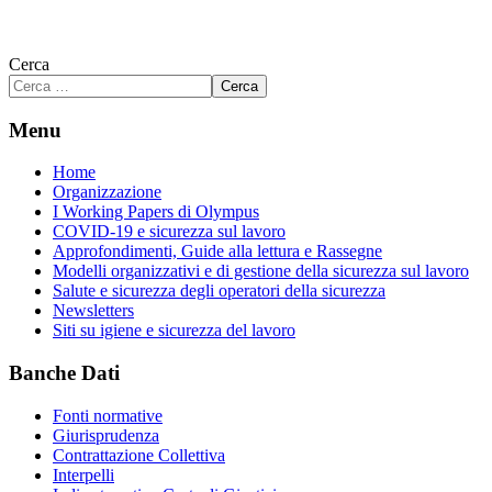
Cerca
Cerca
Menu
Home
Organizzazione
I Working Papers di Olympus
COVID-19 e sicurezza sul lavoro
Approfondimenti, Guide alla lettura e Rassegne
Modelli organizzativi e di gestione della sicurezza sul lavoro
Salute e sicurezza degli operatori della sicurezza
Newsletters
Siti su igiene e sicurezza del lavoro
Banche Dati
Fonti normative
Giurisprudenza
Contrattazione Collettiva
Interpelli