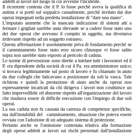
addetti ai lavori nel luogo in cui avvenne l'incidente.
Il ricorrente contesta che il P. lo fosse perchè aveva la qualifica di
autista e si portò sul soppalco casualmente, perchè invitato dai due
operai impegnati nella predetta installazione di "dare una mano".
L'imputato ammette che la mancata indicazione di sistemi atti a
fermare i grigliati sarebbe stata rilevante se a cadere fosse stato uno
dei due operai che avevano il compito in oggetto, ma diventava
irrilevante rispetto ad un soggetto estraneo.
Questa affermazione è assolutamente priva di fondamento perchè se
il camminamento fosse stato reso sicuro chiunque vi fosse salito
sopra non sarebbe stato esposto al pericolo di caduta.
Le norme di prevenzione sono dirette a tutelare tutti i lavoratori ed il
P. era dipendente della società di cui il Pa. era amministratore unico;
si trovava legittimamente sul posto di lavoro e fu chiamato in aiuto
da due colleghi che faticavano a posizionare da soli la vasca. Tale
richiesta e quindi la prestazione di aiuto anche da operai non
espressamente incaricati da chi dirigeva i lavori non costituisce un
fatto imprevedibile ed abnorme rispetto all'organizzazione del lavoro
che risultava essere di difficile esecuzione con l'impiego di due soli
operai.
La sua caduta non fu causata da carenza di competenze specifiche,
ma dall'instabilità del camminamento, situazione che poteva essere
ovviata con l'adozione di un adeguato sistema di protezione.
Pertanto anche se l'omissione contestata relativa alla formazione
degli operai addetti ai lavori sui rischi presentati dall'installazione