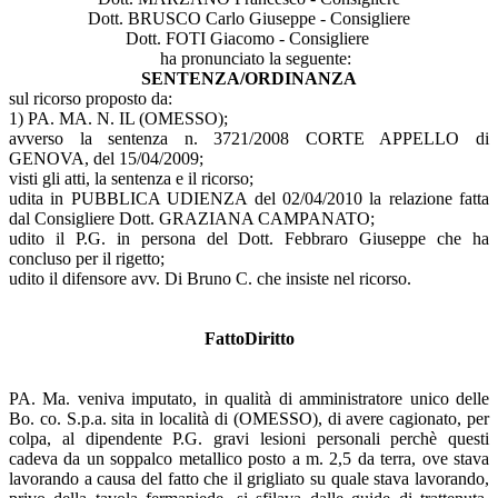
Dott. BRUSCO Carlo Giuseppe - Consigliere
Dott. FOTI Giacomo - Consigliere
ha pronunciato la seguente:
SENTENZA/ORDINANZA
sul ricorso proposto da:
1) PA. MA. N. IL (OMESSO);
avverso la sentenza n. 3721/2008 CORTE APPELLO di
GENOVA, del 15/04/2009;
visti gli atti, la sentenza e il ricorso;
udita in PUBBLICA UDIENZA del 02/04/2010 la relazione fatta
dal Consigliere Dott. GRAZIANA CAMPANATO;
udito il P.G. in persona del Dott. Febbraro Giuseppe che ha
concluso per il rigetto;
udito il difensore avv. Di Bruno C. che insiste nel ricorso.
FattoDiritto
PA. Ma. veniva imputato, in qualità di amministratore unico delle
Bo. co. S.p.a. sita in località di (OMESSO), di avere cagionato, per
colpa, al dipendente P.G. gravi lesioni personali perchè questi
cadeva da un soppalco metallico posto a m. 2,5 da terra, ove stava
lavorando a causa del fatto che il grigliato su quale stava lavorando,