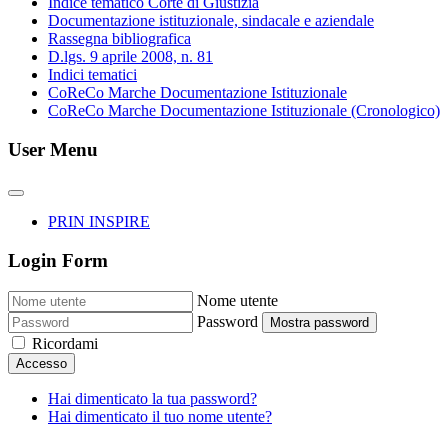
Indice tematico Corte di Giustizia
Documentazione istituzionale, sindacale e aziendale
Rassegna bibliografica
D.lgs. 9 aprile 2008, n. 81
Indici tematici
CoReCo Marche Documentazione Istituzionale
CoReCo Marche Documentazione Istituzionale (Cronologico)
User Menu
PRIN INSPIRE
Login Form
Nome utente
Password
Mostra password
Ricordami
Accesso
Hai dimenticato la tua password?
Hai dimenticato il tuo nome utente?