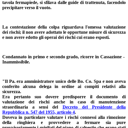
tavola fermapiede, si sfilava dalle guide di trattenuta, facendolo
precipitare verso il vuoto.
La contestazione della colpa riguardava l'omessa valutazione
dei rischi; il non avere adottato le opportune misure di sicurezza
e non avere edotto gli operai dei rischi cui erano esposti.
Condannato in primo e secondo grado, ricorre in Cassazione -
Inammissibile.
"Il Pa. era amministratore unico delle Bo. Co. Spa e non aveva
conferito alcuna delega in ordine ai compiti relativi alla
sicurezza.
Era pertanto suo dovere predisporre il documento di
valutazione dei rischi anche in caso di manutenzione
straordinaria a sensi del
Decreto del Presidente della
Repubblica n. 547 del 1955, articolo 4
.
Doveva in particolare valutare i rischi connessi alla rimozione
della ringhiera e provvedere a fermare sia pure
provvisoriamente i grigliati del piano di calpestio che erano stati