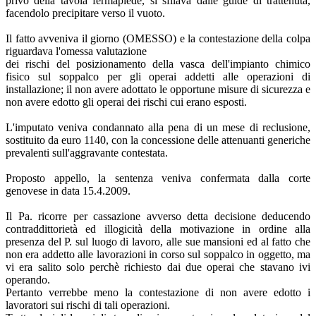
privo della tavola fermapiede, si sfilava dalle guide di trattenuta,
facendolo precipitare verso il vuoto.
Il fatto avveniva il giorno (OMESSO) e la contestazione della colpa
riguardava l'omessa valutazione
dei rischi del posizionamento della vasca dell'impianto chimico
fisico sul soppalco per gli operai addetti alle operazioni di
installazione; il non avere adottato le opportune misure di sicurezza e
non avere edotto gli operai dei rischi cui erano esposti.
L'imputato veniva condannato alla pena di un mese di reclusione,
sostituito da euro 1140, con la concessione delle attenuanti generiche
prevalenti sull'aggravante contestata.
Proposto appello, la sentenza veniva confermata dalla corte
genovese in data 15.4.2009.
Il Pa. ricorre per cassazione avverso detta decisione deducendo
contraddittorietà ed illogicità della motivazione in ordine alla
presenza del P. sul luogo di lavoro, alle sue mansioni ed al fatto che
non era addetto alle lavorazioni in corso sul soppalco in oggetto, ma
vi era salito solo perchè richiesto dai due operai che stavano ivi
operando.
Pertanto verrebbe meno la contestazione di non avere edotto i
lavoratori sui rischi di tali operazioni.