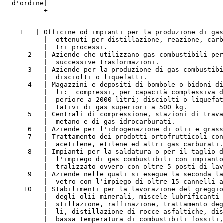
  d'ordine|
  --------+--------------------------------------------
    1   | Officine od impianti per la produzione di gas
          |  ottenuti per distillazione, reazione, carb
          |  tri processi.
      2   | Aziende che utilizzano gas combustibili per
          |  successive trasformazioni.
      3   | Aziende per la produzione di gas combustibi
          |  disciolti o liquefatti.
      4   | Magazzini e depositi di bombole o bidoni di
          |  li:  compressi, per capacità complessiva d
          |  periore a 2000 litri; disciolti o liquefat
          |  tativi di gas superiori a 500 kg.
      5   | Centrali di compressione, stazioni di trava
          |  metano e di gas idrocarburati.
      6   | Aziende per l'idrogenazione di olii e grass
      7   | Trattamento dei prodotti ortofrutticoli con
          |  acetilene, etilene ed altri gas carburati.
      8   | Impianti per la saldatura o per il taglio d
          |  l'impiego di gas combustibili con impianto
          |  tralizzato ovvero con oltre 5 posti di lav
      9   | Aziende nelle quali si esegue la seconda la
          |  vetro con l'impiego di oltre 15 cannelli a
     10   | Stabilimenti per la lavorazione del greggio
          |  degli olii minerali, miscele lubrificanti 
          |  stillazione, raffinazione, trattamento deg
          |  li, distillazione di rocce asfaltiche, dis
          |  bassa temperatura di combustibili fossili,