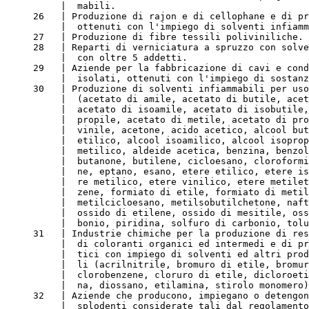
          |  mabili.
     26   | Produzione di rajon e di cellophane e di pr
          |  ottenuti con l'impiego di solventi infiamm
     27   | Produzione di fibre tessili poliviniliche.
     28   | Reparti di verniciatura a spruzzo con solve
          |  con oltre 5 addetti.
     29   | Aziende per la fabbricazione di cavi e cond
          |  isolati, ottenuti con l'impiego di sostanz
     30   | Produzione di solventi infiammabili per uso
          |  (acetato di amile, acetato di butile, acet
          |  acetato di isoamile, acetato di isobutile,
          |  propile, acetato di metile, acetato di pro
          |  vinile, acetone, acido acetico, alcool but
          |  etilico, alcool isoamilico, alcool isoprop
          |  metilico, aldeide acetica, benzina, benzol
          |  butanone, butilene, cicloesano, cloroformi
          |  ne, eptano, esano, etere etilico, etere is
          |  re metilico, etere vinilico, etere metilet
          |  zene, formiato di etile, formiato di metil
          |  metilcicloesano, metilsobutilchetone, naft
          |  ossido di etilene, ossido di mesitile, oss
          |  bonio, piridina, solfuro di carbonio, tolu
     31   | Industrie chimiche per la produzione di res
          |  di coloranti organici ed intermedi e di pr
          |  tici con impiego di solventi ed altri prod
          |  li (acrilnitrile, bromuro di etile, bromur
          |  clorobenzene, cloruro di etile, dicloroeti
          |  na, diossano, etilamina, stirolo monomero)
     32   | Aziende che producono, impiegano o detengon
          |  splodenti considerate tali dal regolamento