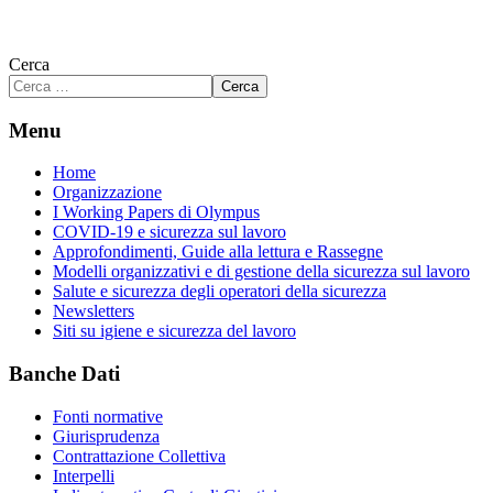
Cerca
Cerca
Menu
Home
Organizzazione
I Working Papers di Olympus
COVID-19 e sicurezza sul lavoro
Approfondimenti, Guide alla lettura e Rassegne
Modelli organizzativi e di gestione della sicurezza sul lavoro
Salute e sicurezza degli operatori della sicurezza
Newsletters
Siti su igiene e sicurezza del lavoro
Banche Dati
Fonti normative
Giurisprudenza
Contrattazione Collettiva
Interpelli