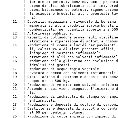
          |  teriore di petroli, benzina, ecc., prepara
          |  zione di olii lubrificanti ed affini, prod
          |  sioni bituminose da petroli, rigenerazione
          |  li esausti o bruciati, altre eventuali lav
          |  ni).
     11   | Depositi, magazzini e rivendite di benzina,
          |  minerali ed altri prodotti idrocarburati i
          |  combustibili, per quantità superiori a 500
     12   | Autorimesse pubbliche.
     13   | Reparti di collaudo e prova negli stabilime
          |  struzione e riparazione di motori a combus
     14   | Produzione di creme e lucidi per pavimenti,
          |  li, calzature e di altri prodotti affini, 
          |  l'impiego di sostanze infiammabili.
     15   | Estrazione di olii con solventi infiammabil
     16   | Produzione della glicerina con esclusione d
          |  idrolisi dai grassi.
     17   | Produzione di acqua ragia vegetale.
     18   | Lavatura a secco con solventi infiammabili.
     19   | Distillazione di catrame e depositi di benz
          |  superiore a 500 kg.
     20   | Produzione di vernici con solventi infiamma
     21   | Aziende in cui viene eseguita l'iniezione d
          |  ti.
     22   | Produzione di inchiostri da stampa con impi
          |  infiammabili.
     23   | Produzione e depositi di solfuro di carboni
     24   | Distillerie e depositi di alcool a concentr
          |  al 60 per cento in volume.
     25   | Produzione di colle animali con impiego di 