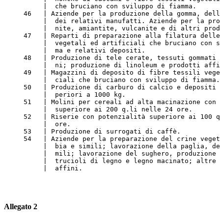
          |  che bruciano con sviluppo di fiamma.
     46   | Aziende per la produzione della gomma, dell
          |  dei relativi manufatti. Aziende per la pro
          |  nite, amiantite, vulcanite e di altri prod
     47   | Reparti di preparazione alla filatura delle
          |  vegetali ed artificiali che bruciano con s
          |  ma e relativi depositi.
     48   | Produzione di tele cerate, tessuti gommati 
          |  ni; produzione di linoleum e prodotti affi
     49   | Magazzini di deposito di fibre tessili vege
          |  ciali che bruciano con sviluppo di fiamma.
     50   | Produzione di carburo di calcio e depositi 
          |  periori a 1000 kg.
     51   | Molini per cereali ad alta macinazione con 
          |  superiore ai 200 q.li nelle 24 ore.
     52   | Riserie con potenzialità superiore ai 100 q
          |  ore.
     53   | Produzione di surrogati di caffè.
     54   | Aziende per la preparazione del crine veget
          |  bia e simili; lavorazione della paglia, de
          |  mili; lavorazione del sughero, produzione 
          |  trucioli di legno e legno macinato; altre 
          |  affini.
Allegato 2