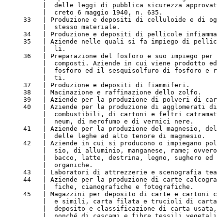
          |  delle leggi di pubblica sicurezza approvat
          |  creto 6 maggio 1940, n. 635.
     33   | Produzione e depositi di celluloide e di og
          |  stesso materiale.
     34   | Produzione e depositi di pellicole infiamma
     35   | Aziende nelle quali si fa impiego di pellic
          |  li.
     36   | Preparazione del fosforo e suo impiego per 
          |  composti. Aziende in cui viene prodotto ed
          |  fosforo ed il sesquisolfuro di fosforo e r
          |  ti.
     37   | Produzione e depositi di fiammiferi.
     38   | Macinazione e raffinazione dello zolfo.
     39   | Aziende per la produzione di polveri di car
     40   | Aziende per la produzione di agglomerati di
          |  combustibili, di cartoni e feltri catramat
          |  neum, di nerofumo e di vernici nere.
     41   | Aziende per la produzione del magnesio, del
          |  delle leghe ad alto tenore di magnesio.
     42   | Aziende in cui si producono o impiegano pol
          |  sio, di alluminio, manganese, rame; ovvero
          |  bacco, latte, destrina, legno, sughero ed 
          |  organiche.
     43   | Laboratori di attrezzerie e scenografia tea
     44   | Aziende per la produzione di carte calcogra
          |  fiche, cianografiche e fotografiche.
     45   | Magazzini per deposito di carte e cartoni c
          |  e simili, carta filata e trucioli di carta
          |  deposito e classificazione di carta usata,
          |  nonché di cascami e fibre tessili vegetali