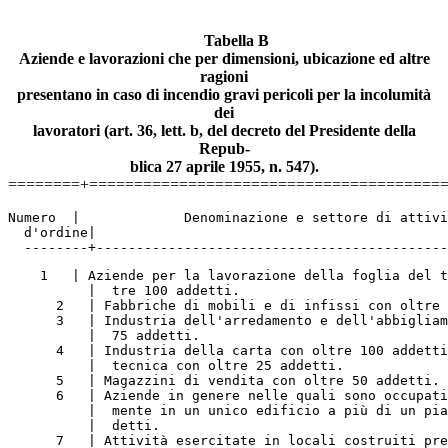
Tabella B
Aziende e lavorazioni che per dimensioni, ubicazione ed altre
ragioni
presentano in caso di incendio gravi pericoli per la incolumità
dei
lavoratori (art. 36, lett. b, del decreto del Presidente della
Repub-
blica 27 aprile 1955, n. 547).
========+=======================================
Numero  |             Denominazione e settore di attivi
  d'ordine|
  --------+--------------------------------------------
    1   | Aziende per la lavorazione della foglia del t
          |  tre 100 addetti.
      2   | Fabbriche di mobili e di infissi con oltre 
      3   | Industria dell'arredamento e dell'abbigliam
          |  75 addetti.
      4   | Industria della carta con oltre 100 addetti
          |  tecnica con oltre 25 addetti.
      5   | Magazzini di vendita con oltre 50 addetti.
      6   | Aziende in genere nelle quali sono occupati
          |  mente in un unico edificio a più di un pia
          |  detti.
      7   | Attività esercitate in locali costruiti pre