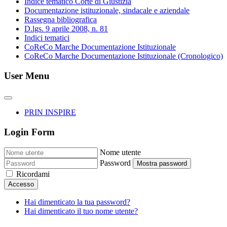
Indice tematico Corte di Giustizia
Documentazione istituzionale, sindacale e aziendale
Rassegna bibliografica
D.lgs. 9 aprile 2008, n. 81
Indici tematici
CoReCo Marche Documentazione Istituzionale
CoReCo Marche Documentazione Istituzionale (Cronologico)
User Menu
PRIN INSPIRE
Login Form
Nome utente
Password
Mostra password
Ricordami
Accesso
Hai dimenticato la tua password?
Hai dimenticato il tuo nome utente?