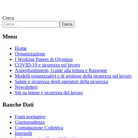
Cerca
Cerca
Menu
Home
Organizzazione
I Working Papers di Olympus
COVID-19 e sicurezza sul lavoro
Approfondimenti, Guide alla lettura e Rassegne
Modelli organizzativi e di gestione della sicurezza sul lavoro
Salute e sicurezza degli operatori della sicurezza
Newsletters
Siti su igiene e sicurezza del lavoro
Banche Dati
Fonti normative
Giurisprudenza
Contrattazione Collettiva
Interpelli