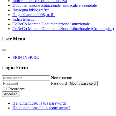
Indice tematico Corte di Giustizia
Documentazione istituzionale, sindacale e aziendale
Rassegna bibliografica
D.lgs. 9 aprile 2008, n. 81
Indici tematici
CoReCo Marche Documentazione Istituzionale
CoReCo Marche Documentazione Istituzionale (Cronologico)
User Menu
PRIN INSPIRE
Login Form
Nome utente
Password
Mostra password
Ricordami
Accesso
Hai dimenticato la tua password?
Hai dimenticato il tuo nome utente?