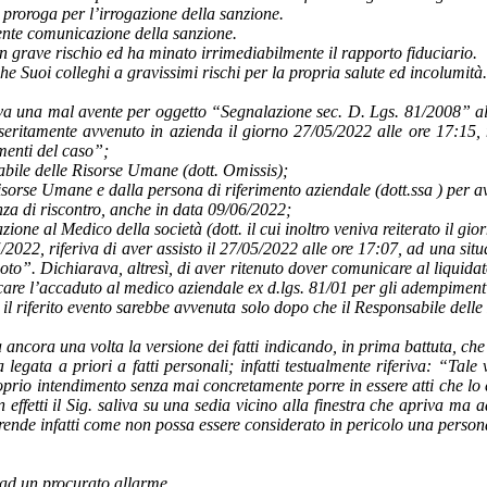
proroga per l’irrogazione della sanzione.
sente comunicazione della sanzione.
 grave rischio ed ha minato irrimediabilmente il rapporto fiduciario.
e Suoi colleghi a gravissimi rischi per la propria salute ed incolumità.
iava una mal avente per oggetto “Segnalazione sec. D. Lgs. 81/2008” al
sseritamente avvenuto in azienda il giorno 27/05/2022 alle ore 17:15,
enti del caso”;
abile delle Risorse Umane (dott. Omissis);
isorse Umane e dalla persona di riferimento aziendale (dott.ssa ) per a
senza di riscontro, anche in data 09/06/2022;
zione al Medico della società (dott. il cui inoltro veniva reiterato il 
/2022, riferiva di aver assisto il 27/05/2022 alle ore 17:07, ad una si
vuoto”. Dichiarava, altresì, di aver ritenuto dover comunicare al liquida
re l’accaduto al medico aziendale ex d.lgs. 81/01 per gli adempiment
to il riferito evento sarebbe avvenuta solo dopo che il Responsabile dell
a ancora una volta la versione dei fatti indicando, in prima battuta, ch
 legata a priori a fatti personali; infatti testualmente riferiva: “Ta
proprio intendimento senza mai concretamente porre in essere atti che l
“In effetti il Sig. saliva su una sedia vicino alla finestra che apriva 
de infatti come non possa essere considerato in pericolo una persona c
e ad un procurato allarme.