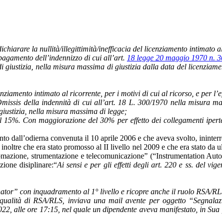
ichiarare la nullità/illegittimità/inefficacia del licenziamento intimato a
 pagamento dell’indennizzo di cui all’art.
18 legge 20 maggio 1970 n. 
 giustizia, nella misura massima di giustizia dalla data del licenziamen
licenziamento intimato al ricorrente, per i motivi di cui al ricorso, e per 
Omissis della indennità di cui all’art. 18 L. 300/1970 nella misura m
giustizia, nella misura massima di legge;
l 15%. Con maggiorazione del 30% per effetto dei collegamenti ipertes
o dall’odierna convenuta il 10 aprile 2006 e che aveva svolto, ininterro
a inoltre che era stato promosso al II livello nel 2009 e che era stato 
utomazione, strumentazione e telecomunicazione” (“Instrumentation Aut
ione disiplinare:“
Ai sensi e per gli effetti degli art. 220 e ss. del v
nator” con inquadramento al 1° livello e ricopre anche il ruolo RSA/RLS
 qualità di RSA/RLS, inviava una mail avente per oggetto “Segnala
22, alle ore 17:15, nel quale un dipendente aveva manifestato, in Sua 