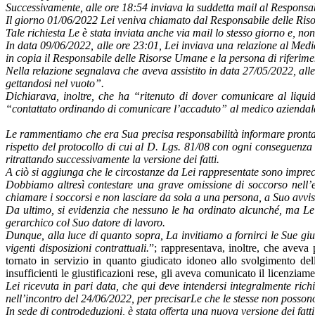
Successivamente, alle ore 18:54 inviava la suddetta mail al Responsa
Il giorno 01/06/2022 Lei veniva chiamato dal Responsabile delle Riso
Tale richiesta Le è stata inviata anche via mail lo stesso giorno e, n
In data 09/06/2022, alle ore 23:01, Lei inviava una relazione al Medic
in copia il Responsabile delle Risorse Umane e la persona di riferime
Nella relazione segnalava che aveva assistito in data 27/05/2022, alle
gettandosi nel vuoto”.
Dichiarava, inoltre, che ha “ritenuto di dover comunicare al liqui
“contattato ordinando di comunicare l’accaduto” al medico aziendale
Le rammentiamo che era Sua precisa responsabilità informare prontamen
rispetto del protocollo di cui al D. Lgs. 81/08 con ogni conseguenza
ritrattando successivamente la versione dei fatti.
A ciò si aggiunga che le circostanze da Lei rappresentate sono imprec
Dobbiamo altresì contestare una grave omissione di soccorso nell’ev
chiamare i soccorsi e non lasciare da sola a una persona, a Suo avviso
Da ultimo, si evidenzia che nessuno le ha ordinato alcunché, ma Le 
gerarchico col Suo datore di lavoro.
Dunque, alla luce di quanto sopra, La invitiamo a fornirci le Sue giusti
vigenti disposizioni contrattuali.
”; rappresentava, inoltre, che aveva
tornato in servizio in quanto giudicato idoneo allo svolgimento dell
insufficienti le giustificazioni rese, gli aveva comunicato il licenzi
Lei ricevuta in pari data, che qui deve intendersi integralmente ri
nell’incontro del 24/06/2022, per precisarLe che le stesse non posso
In sede di controdeduzioni, è stata offerta una nuova versione dei fatti