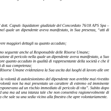
 dott. Caputi- liquidatore giudiziale del Concordato 76/18 APS Spa –
 nel quale un dipendente aveva manifestato, in Sua presenza, “atti di
vere maggiori dettagli su quanto accaduto;
giorno seguente anche al Responsabile delle Risorse Umane;
tuazione di pericolo nella quale un dipendente aveva manifestato, a Suo
tore quanto accaduto in qualità di rappresentante della società e che il
i di sua competenza;
e Risorse Umane evidenziava la Sua uscita dai luoghi di lavoro alle ore
e la volontà di autolesionismo del dipendente non avrebbe mai rivestito
le volontà non ha mai presentato un carattere di estremo ed imminente
o esponevano ad un rischio immediato di pericolo di vita”. Subito dopo
ma ad una ma ad una istanza tale che non consentiva ragionevolmente di
he sale su una sedia vicino alla finestra che apre volontariamente.