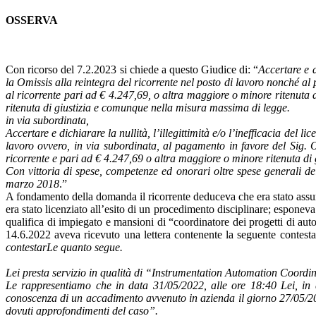
OSSERVA
Con ricorso del 7.2.2023 si chiede a questo Giudice di: “
Accertare e d
la Omissis alla reintegra del ricorrente nel posto di lavoro nonché al
al ricorrente pari ad € 4.247,69, o altra maggiore o minore ritenuta di
ritenuta di giustizia e comunque nella misura massima di legge.
in via subordinata,
Accertare e dichiarare la nullità, l’illegittimità e/o l’inefficacia del 
lavoro ovvero, in via subordinata, al pagamento in favore del Sig. 
ricorrente e pari ad € 4.247,69 o altra maggiore o minore ritenuta di 
Con vittoria di spese, competenze ed onorari oltre spese generali de
marzo 2018
.”
A fondamento della domanda il ricorrente deduceva che era stato assunt
era stato licenziato all’esito di un procedimento disciplinare; esponev
qualifica di impiegato e mansioni di “coordinatore dei progetti di a
14.6.2022 aveva ricevuto una lettera contenente la seguente contestaz
contestarLe quanto segue.
Lei presta servizio in qualità di “Instrumentation Automation Coordi
Le rappresentiamo che in data 31/05/2022, alle ore 18:40 Lei, in
conoscenza di un accadimento avvenuto in azienda il giorno 27/05/20
dovuti approfondimenti del caso”.