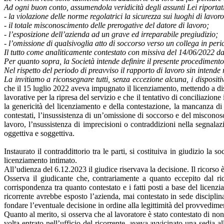
Ad ogni buon conto, assumendola veridicità degli assunti Lei riportat
- la violazione delle norme regolatrici la sicurezza sui luoghi di lavoro
- il totale misconoscimento delle prerogative del datore di lavoro;
- l’esposizione dell’azienda ad un grave ed irreparabile pregiudizio;
- l’omissione di qualsivoglia atto di soccorso verso un collega in peri
Il tutto come analiticamente contestato con missiva del 14/06/2022 da
Per quanto sopra, la Società intende definire il presente procedimento
Nel rispetto del periodo di preavviso il rapporto di lavoro sin intende
La invitiamo a riconsegnare tutti, senza eccezione alcuna, i dispositi
che il 15 luglio 2022 aveva impugnato il licenziamento, mettendo a di
lavorative per la ripresa del servizio e che il tentativo di conciliazio
la genericità del licenziamento e della contestazione, la mancanza di co
contestati, l’insussistenza di un’omissione di soccorso e del misconos
lavoro, l’nsussistenza di imprecisioni o contraddizioni nella segnala
oggettiva e soggettiva.
Instaurato il contraddittorio tra le parti, si costituiva in giudizio la 
licenziamento intimato.
All’udienza del 6.12.2023 il giudice riservava la decisione. Il ricorso 
Osserva il giudicante che, contrariamente a quanto eccepito dal ricor
corrispondenza tra quanto contestato e i fatti posti a base del licenz
ricorrente avrebbe esposto l’azienda, mai contestato in sede disciplin
fondare l’eventuale decisione in ordine alla legittimità del provvedim
Quanto al merito, si osserva che al lavoratore è stato contestato di no
volta entrato nell’ufficio del ricorrente, aveva avvicinato una sedia al