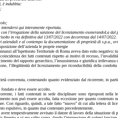
i, è indubbia:
;
colo;
 intendersi qui interamente riportata.
 con l’irrogazione della sanzione del licenziamento esonerandoLa dal pr
 risolto in via definitiva dal 13/07/2022 con decorrenza dal 14/07/2022.
vi aziendali e al contempo la documentazione di proprietà di s.p.a., ovv
sposizione dell’azienda le proprie energie
ne innanzi all’Ispettorato Territoriale di Roma aveva dato esito negativo;
incidenza dei fatti contestati rispetto ai motivi di recesso, l’invalidità 
cimento del rapporto gerarchico, l’insussistenza e giuridica irrilevanza 
zione, l’illegittimità del licenziamento per riconducibilità della cond
società convenuta, contestando quanto evidenziato dal ricorrente, in partic
è fondato e deve essere accolto.
rente, i fatti contestati in sede disciplinare sono riproposti nella l
iamento non può essere accolta, fatta eccezione per quanto contenuto nell
are. Con riguardo, quindi, a tale fatto “nuovo” di cui alla lettera di li
ento espulsivo, in quanto mai contestato precedentemente.
n avere tempestivamente avvisato il datore di lavoro della situazione di
la finestra e vi era salito sopra, dando l’impressione di volersi lanciar