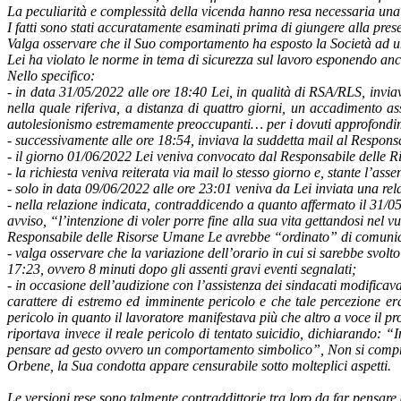
La peculiarità e complessità della vicenda hanno resa necessaria una 
I fatti sono stati accuratamente esaminati prima di giungere alla pre
Valga osservare che il Suo comportamento ha esposto la Società ad un
Lei ha violato le norme in tema di sicurezza sul lavoro esponendo anch
Nello specifico:
- in data 31/05/2022 alle ore 18:40 Lei, in qualità di RSA/RLS, inv
nella quale riferiva, a distanza di quattro giorni, un accadimento a
autolesionismo estremamente preoccupanti… per i dovuti approfondim
- successivamente alle ore 18:54, inviava la suddetta mail al Respons
- il giorno 01/06/2022 Lei veniva convocato dal Responsabile delle R
- la richiesta veniva reiterata via mail lo stesso giorno e, stante l’as
-
solo in data 09/06/2022 alle ore 23:01 veniva da Lei inviata una rela
- nella relazione indicata, contraddicendo a quanto affermato il 31/05
avviso, “l’intenzione di voler porre fine alla sua vita gettandosi nel 
Responsabile delle Risorse Umane Le avrebbe “ordinato” di comunica
- valga osservare che la variazione dell’orario in cui si sarebbe svol
17:23, ovvero 8 minuti dopo gli assenti gravi eventi segnalati;
- in occasione dell’audizione con l’assistenza dei sindacati modificav
carattere di estremo ed imminente pericolo e che tale percezione era
pericolo in quanto il lavoratore manifestava più che altro a voce il 
riportava invece il reale pericolo di tentato suicidio, dichiarando: 
pensare ad gesto ovvero un comportamento simbolico”, Non si compren
Orbene, la Sua condotta appare censurabile sotto molteplici aspetti.
Le versioni rese sono talmente contraddittorie tra loro da far pensar