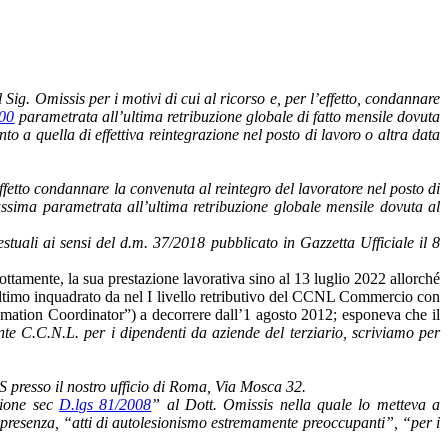
l Sig. Omissis per i motivi di cui al ricorso e, per l’effetto, condannare
300
parametrata all’ultima retribuzione globale di fatto mensile dovuta
to a quella di effettiva reintegrazione nel posto di lavoro o altra data
l’effetto condannare la convenuta al reintegro del lavoratore nel posto di
assima parametrata all’ultima retribuzione globale mensile dovuta al
tuali ai sensi del d.m. 37/2018 pubblicato in Gazzetta Ufficiale il 8
ttamente, la sua prestazione lavorativa sino al 13 luglio 2022 allorché
da ultimo inquadrato da nel I livello retributivo del CCNL Commercio con
omation Coordinator”) a decorrere dall’1 agosto 2012; esponeva che il
igente C.C.N.L. per i dipendenti da aziende del terziario, scriviamo per
 presso il nostro ufficio di Roma, Via Mosca 32.
zione sec
D.lgs 81/2008
” al Dott. Omissis nella quale lo metteva a
presenza, “atti di autolesionismo estremamente preoccupanti”, “per i