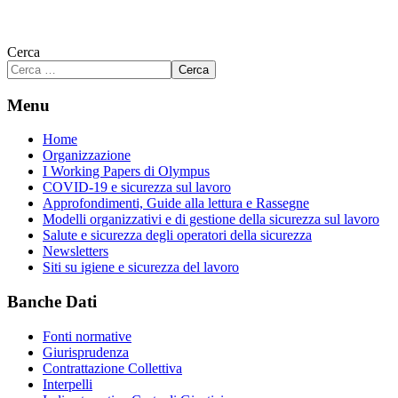
Cerca
Cerca
Menu
Home
Organizzazione
I Working Papers di Olympus
COVID-19 e sicurezza sul lavoro
Approfondimenti, Guide alla lettura e Rassegne
Modelli organizzativi e di gestione della sicurezza sul lavoro
Salute e sicurezza degli operatori della sicurezza
Newsletters
Siti su igiene e sicurezza del lavoro
Banche Dati
Fonti normative
Giurisprudenza
Contrattazione Collettiva
Interpelli