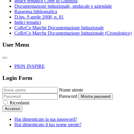
Indice tematico Corte di Giustizia
Documentazione istituzionale, sindacale e aziendale
Rassegna bibliografica
D.lgs. 9 aprile 2008, n. 81
Indici tematici
CoReCo Marche Documentazione Istituzionale
CoReCo Marche Documentazione Istituzionale (Cronologico)
User Menu
PRIN INSPIRE
Login Form
Nome utente
Password
Mostra password
Ricordami
Accesso
Hai dimenticato la tua password?
Hai dimenticato il tuo nome utente?