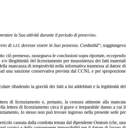
estare la Sua attività durante il periodo di preavviso.
ero di s.r.l. dovesse essere in Suo possesso. Cordialità
”; soggiungeva
 tutto ciò premesso, rassegnava le conclusioni sopra riportate, eccependo
e/o illegittimità del licenziamento per insussistenza dei fatti materiali
della mancanza di tempestività nella informativa trasmessa al datore di
otta ad una sanzione conservativa prevista dal CCNL e per sproporzione
olare ribadendo la gravità dei fatti a lui addebitati e la legittimità del
ettera di licenziamento e, pertanto, la censura attinente alla mancata
a lettera di licenziamento circa il grave e irreparabile danno a cui il
cenziamento, lo stesso non può trovare ingresso nella presente sede per
 pericolo causata dalla condotta tenuta dal dipendente Omissis (che, una
e nel vuoto) e della conseguente impossibilità per il datore di lavoro di