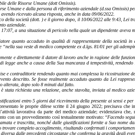
bile delle Risorse Umane (dott Omissis).
rse Umane e dalla persona di riferimento aziendale (d.ssa Omissis) pe
on avendo ricevuto alcuna risposta, anche in data 09/06/2022.
o della società (dott. ) e il giorno dopo, il 10/06/2022 alle 9:43, Lei
nto aziendale.
 17:07, a una situazione di pericolo nella quale un dipendente aveva man
datore quanto accaduto in qualità di rappresentante della società i
 “nella sua veste di medico competente ex d.lgs. 81/01 per gli ademp
te e direttamente il datore di lavoro anche in ragione delle funzioni ri
 di legge anche a causa della Sua mancanza d tempestività, rendendo not
ise e contradittorie rendendo quanto mai complessa la ricostruzione dell
ento descritto. Se fosse realmente accaduto quanto da Lei rappresent
 alterata, dopo solo 8 minuti dal fatto.
è stata richiesta una relazione, anche stavolta, inviata al medico az
ficazioni entro 5 giorni dal ricevimento della presente ai sensi e per gl
 presentato le proprie difese scritte il 24 giugno 2022; precisava che
’attività lavorativa da parte del medico aziendale; evidenziava che, 
amento con un provvedimento così testualmente motivato: “
Facendo seguit
chiamata e trascritta, nonché dalle giustificazioni fornite a Suo nome
no trovare completo accoglimento, risultando confermati i comportamenti
 diversa dalle precedenti circostanze che conferma la gravità degli event