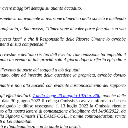
r avere maggiori dettagli su quanto accaduto.
 trasmetteva nuovamente la relazione al medico della società e mettendo
ifestato, a Suo avviso, “l’intenzione di voler porre fine alla sua vita
n questa fase” e che il Responsabile delle Risorse Umane lo avrebbe
imenti di sua competenza.”
vestite e dell’alto rischio dell’evento. Tale omissione ha impedito il
o un evento di tale gravità solo 4 giorni dopo il riferito episodio e
’evento da parte dei soggetti a ciò deputati.
ato, oltre ad investire della questione la proprietà, avrebbe dovuto
iendale e non alla Società con evidente misconoscimento del rapporto
i effetti dell’art.
7 della legge 20 maggio 1970 n. 300
, nonché delle
 in data 30 giugno 2022 il collega Omissis lo aveva informato che era
malgrado le difese rassegnate, il 13 luglio 2022 la Omissis, ritenute
o alla nostra lettera di contestazione disciplinare del 14/06/2022, da
 dalla Signora Omissis FILCAMS-CGIL, tramite controdeduzioni scritte
 a Lei addebitati.
i e l’inadeguatezza con la quale li ha gestiti.