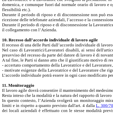
domenica, e comunque fuori dal normale orario di lavoro e ogni
flessibilità etc.).
Durante il periodo di riposo e di disconnessione non può esser
ricezione delle telefonate aziendali, l’accesso e la connession
Durante il periodo di riposo e di disconnessione la Lavoratrice 
il collegamento con l’Azienda.
10. Recesso dall’accordo individuale di lavoro agile
Il recesso di una delle Parti dall’accordo individuale di lavor
Nel caso di Lavoratrici/Lavoratori disabili, ai sensi dell'arti
preavviso del recesso da parte del datore di lavoro è di novant
A tal fine, le Parti si danno atto che il giustificato motivo di 
- accertato comportamento della Lavoratrice e del Lavoratore, 
- motivate esigenze della Lavoratrice e del Lavoratore che rig
L’accordo individuale potrà essere in ogni caso modificato p
11. Monitoraggio
Il lavoro agile dovrà consentire il mantenimento del medesimo l
Resta inteso che la modalità e la natura del rapporto di lavoro
In questo contesto, l’Azienda svolgerà un monitoraggio mirato 
limiti e in rispetto a quanto previsto dall'art. 4 dalla
L. 300/7
dei locali aziendali è effettuato con le stesse modalità prev