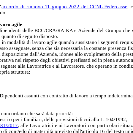
’
accordo di rinnovo 11 giugno 2022 del CCNL Federcasse
, 
rdo.
avoro agile
tori dipendenti delle BCC/CRA/RAIKA e Aziende del Gruppo ch
o quanto di seguito disposto.
 in modalità di lavoro agile quando sussistano i seguenti requisi
stesso assegnate, senza che sia necessaria la costante presenza fi
a disposizione dall’Azienda, idonee allo svolgimento della presta
orativa nel rispetto degli obiettivi prefissati ed in piena autono
à assegnate alla Lavoratrice e al Lavoratore, che operano in condi
opria struttura;
i Dipendenti assunti con contratto di lavoro a tempo indetermina
i concordano che sarà data priorità:
tessi o per i familiari, delle previsioni di cui alla L. 104/1992;
 81/2017
, alle Lavoratrici e ai Lavoratori con particolari situa
o di congedo di maternità previsto dall'articolo 16 del testo unic