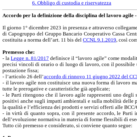
6. Obbligo di custodia e riservatezza
Accordo per la definizione della disciplina del lavoro agile 
Il giorno 1° dicembre 2023 in presenza e attraverso collegame
di Capogruppo del Gruppo Bancario Cooperativo Cassa Centr
costituita a norma dell’art. 11 bis del
CCNL 9.1.2019
, così co
Premesso che:
- la
Legge n. 81/2017
definisce il “lavoro agile” come modalità
precisi vincoli di orario o di luogo di lavoro, con il possibile
postazione fissa;
- l’articolo 26 dell’
accordo di rinnovo 11 giugno 2022 del C
- il lavoro agile non costituisce una nuova forma di lavoro m
tutte le prerogative e caratteristiche già applicate;
- le Parti ritengono che il lavoro agile rappresenti uno degli
positivi anche sugli impatti ambientali e sulla mobilità dell
la qualità e l’efficienza dei prodotti e servizi offerti alle
- in virtù di quanto sopra, con il presente accordo, le Par
dell’evoluzione normativa in materia di forme flessibili di es
Tutto ciò premesso e considerato, si conviene quanto segue: