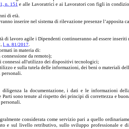
1, n. 151
e alle Lavoratrici e ai Lavoratori con figli in condizio
nni di età.
ovranno inserire nel sistema di rilevazione presenze l’apposita ca
à di lavoro agile i Dipendenti continueranno ad essere inseriti n
2,
l. n. 81/2017
.
rmati in materia di:
la connessione da remoto);
hi connessi all'utilizzo dei dispositivi tecnologici;
lizzo e sulla tutela delle informazioni, dei beni o materiali del
i personali.
 diligenza la documentazione, i dati e le informazioni della 
 Parti sono tenute al rispetto dei principi di correttezza e buon
 personali.
egralmente considerata come servizio pari a quello ordinariame
o e sul livello retributivo, sullo sviluppo professionale e d