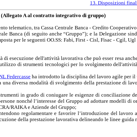
13. Disposizioni final
- (Allegato A al contratto integrativo di gruppo)
nto telematico, tra Cassa Centrale Banca - Credito Cooperativo I
ale Banca (di seguito anche “Gruppo”); e la Delegazione sind
mposta per le seguenti OO.SS: Fabi, First - Cisl, Fisac - Cgil, Ug
 di esecuzione dell'attività lavorativa che può esser resa anche
 utilizzo di strumenti tecnologici per lo svolgimento dell'attivit
CNL Federcasse
ha introdotto la disciplina del lavoro agile per i
a una diversa modalità di svolgimento della prestazione di lav
 strumenti in grado di coniugare le esigenze di conciliazione de
e persone nonché l’interesse del Gruppo ad adottare modelli di o
 BCC/CRA/RAIKA e Aziende del Gruppo;
ti intendono regolamentare e favorire l’introduzione del lavo
ecuzione della prestazione lavorativa delineando le linee guida