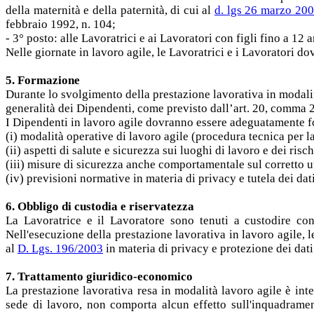
della maternità e della paternità, di cui al
d. lgs 26 marzo 200
febbraio 1992, n. 104;
- 3° posto: alle Lavoratrici e ai Lavoratori con figli fino a 12 a
Nelle giornate in lavoro agile, le Lavoratrici e i Lavoratori d
5. Formazione
Durante lo svolgimento della prestazione lavorativa in modalit
generalità dei Dipendenti, come previsto dall’art. 20, comma 
I Dipendenti in lavoro agile dovranno essere adeguatamente fo
(i) modalità operative di lavoro agile (procedura tecnica per 
(ii) aspetti di salute e sicurezza sui luoghi di lavoro e dei risc
(iii) misure di sicurezza anche comportamentale sul corretto uti
(iv) previsioni normative in materia di privacy e tutela dei dat
6. Obbligo di custodia e riservatezza
La Lavoratrice e il Lavoratore sono tenuti a custodire con
Nell'esecuzione della prestazione lavorativa in lavoro agile, le
al
D. Lgs. 196/2003
in materia di privacy e protezione dei dati
7. Trattamento giuridico-economico
La prestazione lavorativa resa in modalità lavoro agile è int
sede di lavoro, non comporta alcun effetto sull'inquadrament