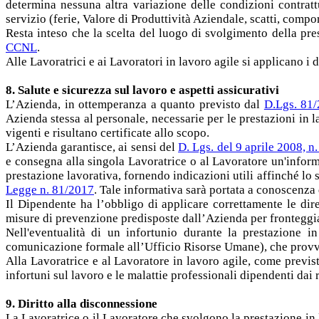
determina nessuna altra variazione delle condizioni contratt
servizio (ferie, Valore di Produttività Aziendale, scatti, compo
Resta inteso che la scelta del luogo di svolgimento della pr
CCNL
.
Alle Lavoratrici e ai Lavoratori in lavoro agile si applicano i di
8. Salute e sicurezza sul lavoro e aspetti assicurativi
L’Azienda, in ottemperanza a quanto previsto dal
D.Lgs. 81
Azienda stessa al personale, necessarie per le prestazioni in l
vigenti e risultano certificate allo scopo.
L’Azienda garantisce, ai sensi del
D. Lgs. del 9 aprile 2008, n
e consegna alla singola Lavoratrice o al Lavoratore un'informa
prestazione lavorativa, fornendo indicazioni utili affinché lo s
Legge n. 81/2017
. Tale informativa sarà portata a conoscenza 
Il Dipendente ha l’obbligo di applicare correttamente le dire
misure di prevenzione predisposte dall’Azienda per fronteggiare
Nell'eventualità di un infortunio durante la prestazione i
comunicazione formale all’Ufficio Risorse Umane), che provv
Alla Lavoratrice e al Lavoratore in lavoro agile, come previst
infortuni sul lavoro e le malattie professionali dipendenti dai 
9. Diritto alla disconnessione
La Lavoratrice o il Lavoratore che svolgono la prestazione in 