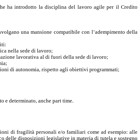
che ha introdotto la disciplina del lavoro agile per il Credito
e svolgano una mansione compatibile con l’adempimento della
ti:
sica nella sede di lavoro;
zione lavorativa al di fuori della sede di lavoro;
mia;
zioni di autonomia, rispetto agli obiettivi programmati;
to e determinato, anche part time.
zioni di fragilità personali e/o familiari come ad esempio: alle
o delle disposizioni legislative in materia di tutela e sostegno