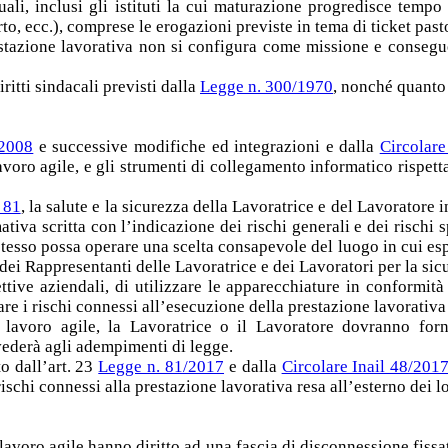
uali, inclusi gli istituti la cui maturazione progredisce tempo
rto, ecc.), comprese le erogazioni previste in tema di ticket past
estazione lavorativa non si configura come missione e consegu
ritti sindacali previsti dalla
Legge n. 300/1970
, nonché quanto 
/2008
e successive modifiche ed integrazioni e dalla
Circolare
avoro agile, e gli strumenti di collegamento informatico rispett
. 81
, la salute e la sicurezza della Lavoratrice e del Lavoratore i
tiva scritta con l’indicazione dei rischi generali e dei rischi s
tesso possa operare una scelta consapevole del luogo in cui esple
dei Rappresentanti delle Lavoratrice e dei Lavoratori per la sic
ttive aziendali, di utilizzare le apparecchiature in conformità 
 i rischi connessi all’esecuzione della prestazione lavorativa a
n lavoro agile, la Lavoratrice o il Lavoratore dovranno for
ederà agli adempimenti di legge.
o dall’art. 23
Legge n. 81/2017
e dalla
Circolare Inail 48/201
rischi connessi alla prestazione lavorativa resa all’esterno dei lo
lavoro agile hanno diritto ad una fascia di disconnessione fissat