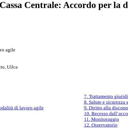
assa Centrale: Accordo per la def
ro agile
ito, Uilca
7. Trattamento giuri
8. Salute e sicurezza s
odalità di lavoro agile
9. Diritto alla discon
10. Recesso dall’acco
11. Monitoraggio
12. Osservatorio