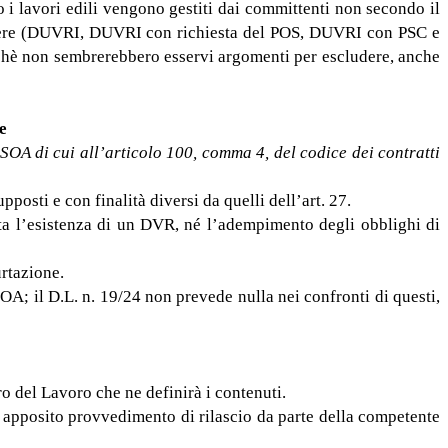
o i lavori edili vengono gestiti dai committenti non secondo il
tiere (DUVRI, DUVRI con richiesta del POS, DUVRI con PSC e
cchè non sembrerebbero esservi argomenti per escludere, anche
e
 SOA di cui all’articolo 100, comma 4, del codice dei contratti
posti e con finalità diversi da quelli dell’art. 27.
ta l’esistenza di un DVR, né l’adempimento degli obblighi di
urtazione.
SOA; il D.L. n. 19/24 non prevede nulla nei confronti di questi,
o del Lavoro che ne definirà i contenuti.
n apposito provvedimento di rilascio da parte della competente