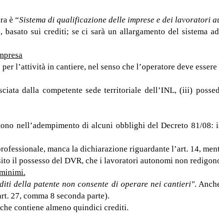
ra è “
Sistema di qualificazione delle imprese e dei lavoratori a
, basato sui crediti; se ci sarà un allargamento del sistema ad
impresa
per l’attività in cantiere, nel senso che l’operatore deve essere 
lasciata dalla competente sede territoriale dell’INL, (iii) pos
istono nell’adempimento di alcuni obblighi del Decreto 81/08:
professionale, manca la dichiarazione riguardante l’art. 14, men
sito il possesso del DVR, che i lavoratori autonomi non redigo
 minimi.
diti della patente non consente di operare nei cantieri"
. Anche
art. 27, comma 8 seconda parte).
e che contiene almeno quindici crediti.