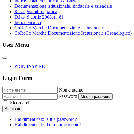
Indice tematico Corte di Giustizia
Documentazione istituzionale, sindacale e aziendale
Rassegna bibliografica
D.lgs. 9 aprile 2008, n. 81
Indici tematici
CoReCo Marche Documentazione Istituzionale
CoReCo Marche Documentazione Istituzionale (Cronologico)
User Menu
PRIN INSPIRE
Login Form
Nome utente
Password
Mostra password
Ricordami
Accesso
Hai dimenticato la tua password?
Hai dimenticato il tuo nome utente?