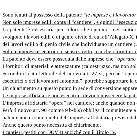
Sono tenuti al possesso della patente
“le imprese e i lavorato
Non solo imprese edili: conta il “cantiere”, e quindi l’esecuzion
La patente è necessaria per coloro che operano “nei cantieri”
svolgono i lavori edili o di genio civile di cui all’Allegato X
dei lavori edili o di genio civile che individuano un cantiere (
Solo le imprese esecutrici in senso stretto, o anche i fornitori 
La patente deve essere posseduta dalle imprese che
“operano
I fornitori di materiali e attrezzature (calcestruzzo, ma non 
Secondo il dato letterale del nuovo art. 27 sì, perché “oper
esecutrici o dei lavoratori autonomi”, potrebbe supportare la 
Un chiarimento su questo punto in sede di conversione appare
Le imprese affidatarie non esecutrici devono possedere la pat
L’impresa affidataria “opera” nel cantiere; anche quando non è 
Però il nuovo art. 90 comma 9 b-bis) obbliga il committente a r
patente non ci sono quelli dell’impresa affidataria previsti d
Anche questo punto necessita di chiarimento.
I cantieri gestiti con DUVRI anziché con il Titolo IV.