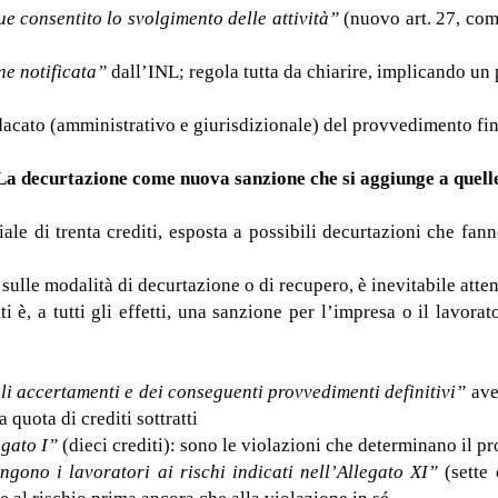
e consentito lo svolgimento delle attività”
(nuovo art. 27, comm
e notificata”
dall’INL; regola tutta da chiarire, implicando un po
.
indacato (amministrativo e giurisdizionale) del provvedimento fi
 La decurtazione come nuova sanzione che si aggiunge a quelle
le di trenta crediti, esposta a possibili decurtazioni che fan
, sulle modalità di decurtazione o di recupero, è inevitabile att
ti è, a tutti gli effetti, una sanzione per l’impresa o il lav
gli accertamenti e dei conseguenti provvedimenti definitivi”
aven
quota di crediti sottratti
egato I”
(dieci crediti): sono le violazioni che determinano il pr
ngono i lavoratori ai rischi indicati nell’Allegato XI”
(sette 