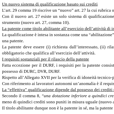
Un nuovo sistema di qualificazione basato sui crediti
L’art. 29 comma 19 riscrive un “nuovo” art. 27 la cui rubrica o
Con il nuovo art. 27 esiste un solo sistema di qualificazione
strumento (nuovo art. 27, comma 10).
La patente come titolo abilitante all’esercizio dell’attività di 
La qualificazione è intesa in sostanza come una “abilitazione” 
una patente.
La patente deve essere (i) richiesta dall’interessato, (ii) ri
obbligatorio che qualifica all’esercizio dell’attività.
I requisiti sostanziali per il rilascio della patente
Fatta eccezione per il DURF, i requisiti per la patente cons
possesso di DURC, DVR, DURF.
Rispetto all’Allegato XVII per la verifica di idoneità tecnico-
Con riferimento ai lavoratori autonomi un’anomalia è il requi
La “effettiva” qualificazione dipende dal possesso dei crediti
Secondo il comma 8,
“una dotazione inferiore a quindici cre
meno di quindici crediti sono puniti in misura uguale (nuovo 
Il titolo abilitante dunque non è la patente in sé, ma la patent