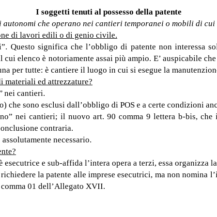
I soggetti tenuti al possesso della patente
ri autonomi che operano nei cantieri temporanei o mobili di cui 
e di lavori edili o di genio civile.
. Questo significa che l’obbligo di patente non interessa solt
, il cui elenco è notoriamente assai più ampio. E’ auspicabile che
una per tutte: è cantiere il luogo in cui si esegue la manutenzion
di materiali ed attrezzature?
”
nei cantieri.
solo) che sono esclusi dall’obbligo di POS e a certe condizioni 
ano” nei cantieri; il nuovo art. 90 comma 9 lettera b-bis, che 
conclusione contraria.
 assolutamente necessario.
ente?
esecutrice e sub-affida l’intera opera a terzi, essa organizza l
ichiedere la patente alle imprese esecutrici, ma non nomina l’impr
al comma 01 dell’Allegato XVII.