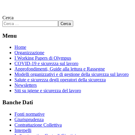
Cerca
Cerca
Menu
Home
Organizzazione
I Working Papers di Olympus
COVID-19 e sicurezza sul lavoro
Approfondimenti, Guide alla lettura e Rassegne
Modelli organizzativi e di gestione della sicurezza sul lavoro
Salute e sicurezza degli operatori della sicurezza
Newsletters
Siti su igiene e sicurezza del lavoro
Banche Dati
Fonti normative
Giurisprudenza
Contrattazione Collettiva
Interpelli