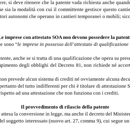
iere, si deve ritenere che la patente vada richiesta anche quand
sia la modalità con cui il committente gestisce questo can
ratori autonomi che operano in cantieri temporanei o mobili; si
Le imprese con attestato SOA non devono possedere la patent
te sono “
le imprese in possesso dell’attestato di qualificazione
ente, anche se si tratta di una qualificazione che opera su presup
pimento degli obblighi del Decreto 81, non richiede né accer
, non prevede alcun sistema di crediti né ovviamente alcuna dec
tanto del tutto indifferenti per chi è titolare di attestazione 
ispetto ad una attestazione che non funziona con i crediti.
Il provvedimento di rilascio della patente
 attesa la conversione in legge, ma anche il decreto del Minister
 del soggetto interessato (nuovo art. 27, comma 9), cui segue u