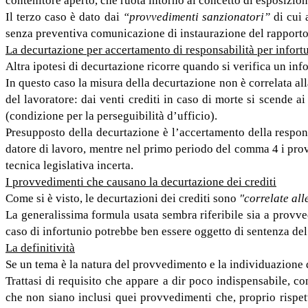
contenitore aperto, che ruota intorno al concetto di esposizion
Il terzo caso è dato dai
“provvedimenti sanzionatori”
di cui 
senza preventiva comunicazione di instaurazione del rapporto d
La decurtazione per accertamento di responsabilità per infortu
Altra ipotesi di decurtazione ricorre quando si verifica un inf
In questo caso la misura della decurtazione non è correlata al
del lavoratore: dai venti crediti in caso di morte si scende a
(condizione per la perseguibilità d’ufficio).
Presupposto della decurtazione è l’accertamento della respons
datore di lavoro, mentre nel primo periodo del comma 4 i pro
tecnica legislativa incerta.
I provvedimenti che causano la decurtazione dei crediti
Come si è visto, le decurtazioni dei crediti sono
"correlate all
La generalissima formula usata sembra riferibile sia a provve
caso di infortunio potrebbe ben essere oggetto di sentenza del 
La definitività
Se un tema è la natura del provvedimento e la individuazione 
Trattasi di requisito che appare a dir poco indispensabile, c
che non siano inclusi quei provvedimenti che, proprio rispet