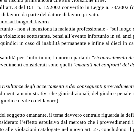
e al rischio prima ancora che alla violazione in sé.
all’art. 3 del D.L. n. 12/2002 convertito in Legge n. 73/2002 (ci
i lavoro da parte del datore di lavoro privato.
nio sul luogo di lavoro.
ortunio - non si menziona la malattia professionale - “sul luogo 
la violazione sottostante, bensì all’evento infortunio in sé, anz
i quindici in caso di inabilità permanente e infine ai dieci in c
abilità per l’infortunio; la norma parla di
“riconoscimento del
vvedimenti considerati sono quelli
"emanati nei confronti dei da
e risultanze degli accertamenti e dei conseguenti provvedimenti 
dimenti amministrativi che giurisdizionali, del giudice penale 
giudice civile o del lavoro).
del soggetto emanante, il tema davvero centrale riguarda la def
onsiderato l’effetto espulsivo dal mercato che i provvedimenti 
to alle violazioni catalogate nel nuovo art. 27, concludono il 