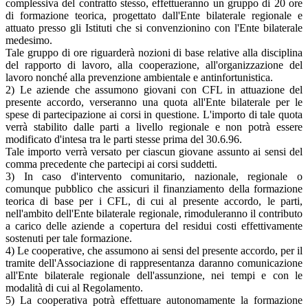
complessiva del contratto stesso, effettueranno un gruppo di 20 ore
di formazione teorica, progettato dall'Ente bilaterale regionale e
attuato presso gli Istituti che si convenzionino con l'Ente bilaterale
medesimo.
Tale gruppo di ore riguarderà nozioni di base relative alla disciplina
del rapporto di lavoro, alla cooperazione, all'organizzazione del
lavoro nonché alla prevenzione ambientale e antinfortunistica.
2) Le aziende che assumono giovani con CFL in attuazione del
presente accordo, verseranno una quota all'Ente bilaterale per le
spese di partecipazione ai corsi in questione. L'importo di tale quota
verrà stabilito dalle parti a livello regionale e non potrà essere
modificato d'intesa tra le parti stesse prima del 30.6.96.
Tale importo verrà versato per ciascun giovane assunto ai sensi del
comma precedente che partecipi ai corsi suddetti.
3) In caso d'intervento comunitario, nazionale, regionale o
comunque pubblico che assicuri il finanziamento della formazione
teorica di base per i CFL, di cui al presente accordo, le parti,
nell'ambito dell'Ente bilaterale regionale, rimoduleranno il contributo
a carico delle aziende a copertura del residui costi effettivamente
sostenuti per tale formazione.
4) Le cooperative, che assumono ai sensi del presente accordo, per il
tramite dell'Associazione di rappresentanza daranno comunicazione
all'Ente bilaterale regionale dell'assunzione, nei tempi e con le
modalità di cui al Regolamento.
5) La cooperativa potrà effettuare autonomamente la formazione