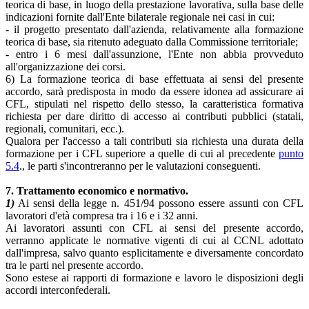
teorica di base, in luogo della prestazione lavorativa, sulla base delle
indicazioni fornite dall'Ente bilaterale regionale nei casi in cui:
- il progetto presentato dall'azienda, relativamente alla formazione
teorica di base, sia ritenuto adeguato dalla Commissione territoriale;
- entro i 6 mesi dall'assunzione, l'Ente non abbia provveduto
all'organizzazione dei corsi.
6) La formazione teorica di base effettuata ai sensi del presente
accordo, sarà predisposta in modo da essere idonea ad assicurare ai
CFL, stipulati nel rispetto dello stesso, la caratteristica formativa
richiesta per dare diritto di accesso ai contributi pubblici (statali,
regionali, comunitari, ecc.).
Qualora per l'accesso a tali contributi sia richiesta una durata della
formazione per i CFL superiore a quelle di cui al precedente
punto
5.4
., le parti s'incontreranno per le valutazioni conseguenti.
7. Trattamento economico e normativo.
1)
Ai sensi della legge n. 451/94 possono essere assunti con CFL
lavoratori d'età compresa tra i 16 e i 32 anni.
Ai lavoratori assunti con CFL ai sensi del presente accordo,
verranno applicate le normative vigenti di cui al CCNL adottato
dall'impresa, salvo quanto esplicitamente e diversamente concordato
tra le parti nel presente accordo.
Sono estese ai rapporti di formazione e lavoro le disposizioni degli
accordi interconfederali.