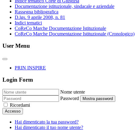
Indice tematico Corte di Giustizia
Documentazione istituzionale, sindacale e aziendale
Rassegna bibliografica
D.lgs. 9 aprile 2008, n. 81
Indici tematici
CoReCo Marche Documentazione Istituzionale
CoReCo Marche Documentazione Istituzionale (Cronologico)
User Menu
PRIN INSPIRE
Login Form
Nome utente
Password
Mostra password
Ricordami
Accesso
Hai dimenticato la tua password?
Hai dimenticato il tuo nome utente?