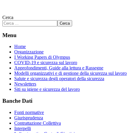
Cerca
Cerca
Menu
Home
Organizzazione
I Working Papers di Olympus
COVID-19 e sicurezza sul lavoro
Approfondimenti, Guide alla lettura e Rassegne
Modelli organizzativi e di gestione della sicurezza sul lavoro
Salute e sicurezza degli operatori della sicurezza
Newsletters
Siti su igiene e sicurezza del lavoro
Banche Dati
Fonti normative
Giurisprudenza
Contrattazione Collettiva
Interpelli