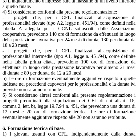
3) L'inquadramento d'ingresso sarà al massimo di un livello inferiore
a quello finale.
4)
Si considerano conformi alla presente regolamentazione:
- i progetti che, per i CFL finalizzati all'acquisizione di
professionalità elevate (tipo A2, legge n. 451/94), come definiti nella
tabella A allegata per i CCNL sottoscritti dalle Associazioni
cooperative, prevedono 140 ore di formazione da effettuarsi in luogo
della prestazione lavorativa per 24 mesi di durata; 130 per durata da
18 a 23 mesi;
- i progetti che, per i CFL finalizzati all'acquisizione di
professionalità intermedie (tipo A1, legge n. 451/94), come definite
nella tabella prima citata, prevedono 100 ore di formazione da
effettuarsi in luogo della prestazione lavorativa per almeno 21 mesi
di durata e 80 per durata da 12 a 20 mesi.
5) Le ore di formazione eventualmente aggiuntive rispetto a quelle
indicate nei precedenti capoversi per le professionalità e la durata ivi
previste non saranno retribuite.
6) Si considerano altresì conformi alla presente regolamentazione i
progetti preordinati alla stipulazione dei CFL di cui all'art. 16,
comma 2, lett. b), legge 19.7.94 n. 451, che prevedono una durata di
12 mesi e 20 ore di formazione teorica. Le ore di formazione
eventualmente aggiuntive rispetto alle 20 non saranno retribuite.
6. Formazione teorica di base.
1) I giovani assunti con CFL, indipendentemente dalla durata