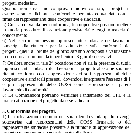
progetti medesimi.
Qualora non sussistano comprovati motivi contrari, i progetti in
esame saranno dichiarati conformi e pertanto convalidati con la
firma dei rappresentanti delle cooperative e sindacali.
5) Con la convalida per conformità, le cooperative possono mettere
in atto le procedure di assunzione previste dalle leggi in materia di
collocamento.
6) Nel caso in cui nessun rappresentante sindacale dei lavoratori
partecipi alla riunione per la valutazione sulla conformità dei
progetti, quelli all'ordine del giorno saranno sottoposti a valutazione
in una nuova riunione da tenersi entro i 3 giorni successivi.
a
7) Qualora anche in tale 2
occasione non vi sia la presenza di tutti i
rappresentanti sindacali dei lavoratori, i progetti all'esame saranno
ritenuti conformi con l'approvazione dei soli rappresentanti delle
cooperative e sindacali presenti, dovendosi interpretare l'assenza di 1
o più rappresentanti delle OOSS come espressione di parere
favorevole di conformità.
8) Le Commissioni potranno verificare l'andamento dei CFL e la
pratica attuazione del progetto da esse validato.
3. Conformità dei progetti.
1) La dichiarazione di conformità sarà ritenuta valida qualora venga
sottoscritta dai rappresentanti delle OOSS firmatarie o dal
rappresentante sindacale presente alla riunione di approvazione del
progetto o comunque da esse delegato alla firma.