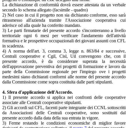
La dichiarazione di conformità dovrà essere attestata da un verbale
secondo lo schema allegato (facsimile - quadro)
2) Nel caso in cui il progetto non sia dichiarato conforme, esso sarà
ritrasmesso all'azienda tramite l'Associazione cooperativa cui
aderisce od alla quale ha conferito mandato.
3) Le parti firmatarie del presente accordo s'incontreranno a livello
territoriale ogni 6 mesi per verificare l'andamento dell'attività
formativa e le prospettive occupazionali dei giovani assunti con CFL
in scadenza.
4) A norma dell'art. 3, comma 3, legge n. 863/84 e successive,
Centrali cooperative e Cgil, Cisl, Uil convengono che, con il
presente accordo, è da considerare superata la necessità
dell'approvazione preventiva dei progetti di formazione e lavoro da
parte della Commissione regionale per l'impiego ove i progetti
medesimi siano dichiarati conformi alle norme del presente accordo
dalla Commissione come sopra costituita dalle parti stipulanti.
4. Sfera d'applicazione dell'Accordo.
1) Il presente accordo si applica nei confronti delle cooperative
associate alle Centrali cooperative stipulanti.
2) Gli accordi sul CFL, facenti parte integrante dei CCNL sottoscritti
da Associazioni delle Centrali cooperative, sono sostituiti dal
presente accordo dalla data della sua entrata in vigore.
3) Ferme restando le condizioni economiche di miglior favore