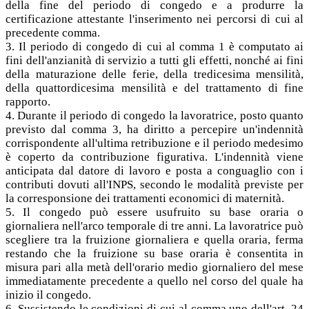
della fine del periodo di congedo e a produrre la
certificazione attestante l'inserimento nei percorsi di cui al
precedente comma.
3. Il periodo di congedo di cui al comma 1 è computato ai
fini dell'anzianità di servizio a tutti gli effetti, nonché ai fini
della maturazione delle ferie, della tredicesima mensilità,
della quattordicesima mensilità e del trattamento di fine
rapporto.
4. Durante il periodo di congedo la lavoratrice, posto quanto
previsto dal comma 3, ha diritto a percepire un'indennità
corrispondente all'ultima retribuzione e il periodo medesimo
è coperto da contribuzione figurativa. L'indennità viene
anticipata dal datore di lavoro e posta a conguaglio con i
contributi dovuti all'INPS, secondo le modalità previste per
la corresponsione dei trattamenti economici di maternità.
5. Il congedo può essere usufruito su base oraria o
giornaliera nell'arco temporale di tre anni. La lavoratrice può
scegliere tra la fruizione giornaliera e quella oraria, ferma
restando che la fruizione su base oraria è consentita in
misura pari alla metà dell'orario medio giornaliero del mese
immediatamente precedente a quello nel corso del quale ha
inizio il congedo.
6. Sussistendo le condizioni di cui al comma uno dell'art. 24