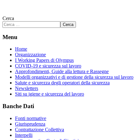
Cerca
Cerca
Menu
Home
Organizzazione
I Working Papers di Olympus
COVID-19 e sicurezza sul lavoro
Approfondimenti, Guide alla lettura e Rassegne
Modelli organizzativi e di gestione della sicurezza sul lavoro
Salute e sicurezza degli operatori della sicurezza
Newsletters
Siti su igiene e sicurezza del lavoro
Banche Dati
Fonti normative
Giurisprudenza
Contrattazione Collettiva
Interpelli