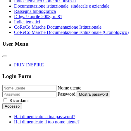
Indice tematico Corte di Giustizia
Documentazione istituzionale, sindacale e aziendale
Rassegna bibliografica
D.lgs. 9 aprile 2008, n. 81
Indici tematici
CoReCo Marche Documentazione Istituzionale
CoReCo Marche Documentazione Istituzionale (Cronologico)
User Menu
PRIN INSPIRE
Login Form
Nome utente
Password
Mostra password
Ricordami
Accesso
Hai dimenticato la tua password?
Hai dimenticato il tuo nome utente?