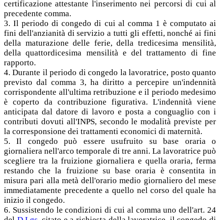
certificazione attestante l'inserimento nei percorsi di cui al
precedente comma.
3. Il periodo di congedo di cui al comma 1 è computato ai
fini dell'anzianità di servizio a tutti gli effetti, nonché ai fini
della maturazione delle ferie, della tredicesima mensilità,
della quattordicesima mensilità e del trattamento di fine
rapporto.
4. Durante il periodo di congedo la lavoratrice, posto quanto
previsto dal comma 3, ha diritto a percepire un'indennità
corrispondente all'ultima retribuzione e il periodo medesimo
è coperto da contribuzione figurativa. L'indennità viene
anticipata dal datore di lavoro e posta a conguaglio con i
contributi dovuti all'INPS, secondo le modalità previste per
la corresponsione dei trattamenti economici di maternità.
5. Il congedo può essere usufruito su base oraria o
giornaliera nell'arco temporale di tre anni. La lavoratrice può
scegliere tra la fruizione giornaliera e quella oraria, ferma
restando che la fruizione su base oraria è consentita in
misura pari alla metà dell'orario medio giornaliero del mese
immediatamente precedente a quello nel corso del quale ha
inizio il congedo.
6. Sussistendo le condizioni di cui al comma uno dell'art. 24
del
D.Lgs.
citato e a richiesta della lavoratrice, il congedo di