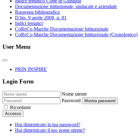
Indice tematico Corte di Giustizia
Documentazione istituzionale, sindacale e aziendale
Rassegna bibliografica
D.lgs. 9 aprile 2008, n. 81
Indici tematici
CoReCo Marche Documentazione Istituzionale
CoReCo Marche Documentazione Istituzionale (Cronologico)
User Menu
PRIN INSPIRE
Login Form
Nome utente
Password
Mostra password
Ricordami
Accesso
Hai dimenticato la tua password?
Hai dimenticato il tuo nome utente?