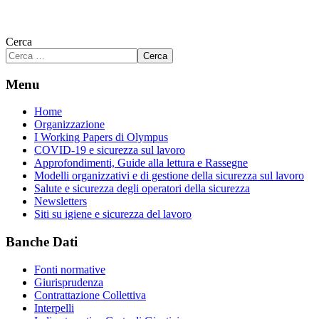
Cerca
Cerca
Menu
Home
Organizzazione
I Working Papers di Olympus
COVID-19 e sicurezza sul lavoro
Approfondimenti, Guide alla lettura e Rassegne
Modelli organizzativi e di gestione della sicurezza sul lavoro
Salute e sicurezza degli operatori della sicurezza
Newsletters
Siti su igiene e sicurezza del lavoro
Banche Dati
Fonti normative
Giurisprudenza
Contrattazione Collettiva
Interpelli