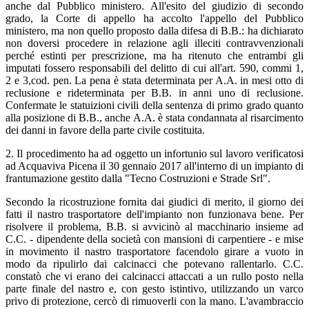
anche dal Pubblico ministero. All'esito del giudizio di secondo
grado, la Corte di appello ha accolto l'appello del Pubblico
ministero, ma non quello proposto dalla difesa di B.B.: ha dichiarato
non doversi procedere in relazione agli illeciti contravvenzionali
perché estinti per prescrizione, ma ha ritenuto che entrambi gli
imputati fossero responsabili del delitto di cui all'art. 590, commi 1,
2 e 3,cod. pen. La pena è stata determinata per A.A. in mesi otto di
reclusione e rideterminata per B.B. in anni uno di reclusione.
Confermate le statuizioni civili della sentenza di primo grado quanto
alla posizione di B.B., anche A.A. è stata condannata al risarcimento
dei danni in favore della parte civile costituita.
2. Il procedimento ha ad oggetto un infortunio sul lavoro verificatosi
ad Acquaviva Picena il 30 gennaio 2017 all'interno di un impianto di
frantumazione gestito dalla "Tecno Costruzioni e Strade Srl".
Secondo la ricostruzione fornita dai giudici di merito, il giorno dei
fatti il nastro trasportatore dell'impianto non funzionava bene. Per
risolvere il problema, B.B. si avvicinò al macchinario insieme ad
C.C. - dipendente della società con mansioni di carpentiere - e mise
in movimento il nastro trasportatore facendolo girare a vuoto in
modo da ripulirlo dai calcinacci che potevano rallentarlo. C.C.
constatò che vi erano dei calcinacci attaccati a un rullo posto nella
parte finale del nastro e, con gesto istintivo, utilizzando un varco
privo di protezione, cercò di rimuoverli con la mano. L'avambraccio