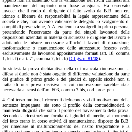
appello non ha sostenuto che la valutazione dei rischi connessi alla
manutenzione dell'impianto non fosse adeguata. Ha osservato
invece: che il ruolo di dirigente di fatto svolto da B.B. non era
idoneo a liberare da responsabilità la legale rappresentante della
società e che, non avendo validamente delegato lo svolgimento di
compiti di prevenzione, A.A. era tenuta a svolgerli in prima persona,
pretendendo l'osservanza da parte dei singoli lavoratori delle
disposizioni aziendali in materia di sicurezza e di igiene del lavoro e
adottando le misure necessarie affinché i lavori di riparazione,
trasformazione o manutenzione delle attrezzature fossero svolti
esclusivamente da lavoratori appositamente formati (art. 18, comma
1, lett. f) e art. 71, comma 7, lett. b)
D.Lgs. n. 81/08
).
In sintesi: la prova dichiarativa della cui mancata rinnovazione la
difesa si duole non è stata oggetto di differente valutazione da parte
del giudice di primo grado e dei giudici di appello sicché non si
tratta di una prova decisiva la cui rinnovazione sarebbe stata
necessaria ai sensi dell'art. 603, comma 3 bis, cod. proc. pen.
4. Col terzo motivo, i ricorrenti deducono vizi di motivazione della
sentenza impugnata, sia sotto il profilo della contraddittorietà o
manifesta illogicità che sotto il profilo del travisamento della prova.
Secondo la ricostruzione fornita dai giudici di merito, al momento
del fatto erano in corso attività di manutenzione, disposte da B.B.
per rimediare al malfunzionamento del nastro trasportatore e la
difesa sostiene che, giungendo a questa conclusione, i giudici di