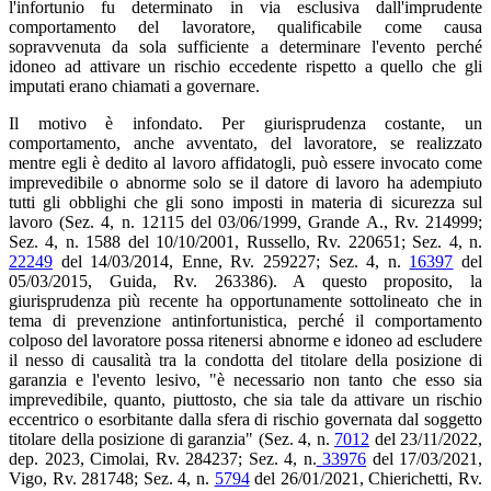
l'infortunio fu determinato in via esclusiva dall'imprudente
comportamento del lavoratore, qualificabile come causa
sopravvenuta da sola sufficiente a determinare l'evento perché
idoneo ad attivare un rischio eccedente rispetto a quello che gli
imputati erano chiamati a governare.
Il motivo è infondato. Per giurisprudenza costante, un
comportamento, anche avventato, del lavoratore, se realizzato
mentre egli è dedito al lavoro affidatogli, può essere invocato come
imprevedibile o abnorme solo se il datore di lavoro ha adempiuto
tutti gli obblighi che gli sono imposti in materia di sicurezza sul
lavoro (Sez. 4, n. 12115 del 03/06/1999, Grande A., Rv. 214999;
Sez. 4, n. 1588 del 10/10/2001, Russello, Rv. 220651; Sez. 4, n.
22249
del 14/03/2014, Enne, Rv. 259227; Sez. 4, n.
16397
del
05/03/2015, Guida, Rv. 263386). A questo proposito, la
giurisprudenza più recente ha opportunamente sottolineato che in
tema di prevenzione antinfortunistica, perché il comportamento
colposo del lavoratore possa ritenersi abnorme e idoneo ad escludere
il nesso di causalità tra la condotta del titolare della posizione di
garanzia e l'evento lesivo, "è necessario non tanto che esso sia
imprevedibile, quanto, piuttosto, che sia tale da attivare un rischio
eccentrico o esorbitante dalla sfera di rischio governata dal soggetto
titolare della posizione di garanzia" (Sez. 4, n.
7012
del 23/11/2022,
dep. 2023, Cimolai, Rv. 284237; Sez. 4, n.
33976
del 17/03/2021,
Vigo, Rv. 281748; Sez. 4, n.
5794
del 26/01/2021, Chierichetti, Rv.