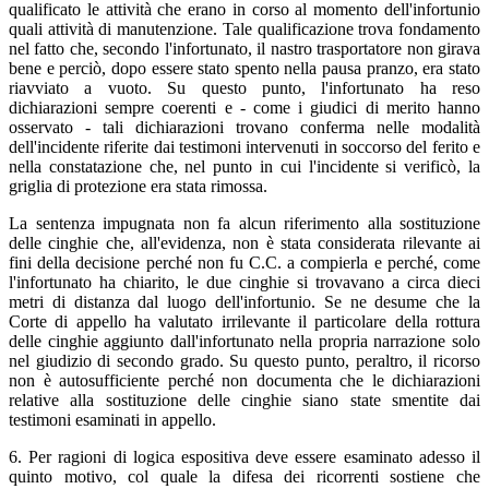
qualificato le attività che erano in corso al momento dell'infortunio
quali attività di manutenzione. Tale qualificazione trova fondamento
nel fatto che, secondo l'infortunato, il nastro trasportatore non girava
bene e perciò, dopo essere stato spento nella pausa pranzo, era stato
riavviato a vuoto. Su questo punto, l'infortunato ha reso
dichiarazioni sempre coerenti e - come i giudici di merito hanno
osservato - tali dichiarazioni trovano conferma nelle modalità
dell'incidente riferite dai testimoni intervenuti in soccorso del ferito e
nella constatazione che, nel punto in cui l'incidente si verificò, la
griglia di protezione era stata rimossa.
La sentenza impugnata non fa alcun riferimento alla sostituzione
delle cinghie che, all'evidenza, non è stata considerata rilevante ai
fini della decisione perché non fu C.C. a compierla e perché, come
l'infortunato ha chiarito, le due cinghie si trovavano a circa dieci
metri di distanza dal luogo dell'infortunio. Se ne desume che la
Corte di appello ha valutato irrilevante il particolare della rottura
delle cinghie aggiunto dall'infortunato nella propria narrazione solo
nel giudizio di secondo grado. Su questo punto, peraltro, il ricorso
non è autosufficiente perché non documenta che le dichiarazioni
relative alla sostituzione delle cinghie siano state smentite dai
testimoni esaminati in appello.
6. Per ragioni di logica espositiva deve essere esaminato adesso il
quinto motivo, col quale la difesa dei ricorrenti sostiene che