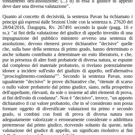
fondamento dell'assoluzione; (...) d) di essa il giudice di appello
deve dare una diversa valutazione".
Quanto al concetto di decisività, la sentenza Pavan ha richiamato i
principi già espressi dalle Sezioni Unite con la sentenza n. 27620 del
28/04/2016, Dasgupta, Rv. 267491 secondo la quale (pagg. 16 e
ss.): "ai fini della valutazione del giudice di appello investito di una
impugnazione del pubblico ministero avverso una sentenza di
assoluzione, devono ritenersi prove dichiarative "decisive" quelle
che, sulla base della sentenza di primo grado, hanno determinato o
anche soltanto contribuito a determinare un esito liberatorio, e che,
pur in presenza di altre fonti probatorie di diversa natura, se espunte
dal complesso del materiale probatorio, si rivelano potenzialmente
idonee a incidere sull'esito del giudizio di appello, nell'alternativa
"proscioglimento-condanna"". Secondo la sentenza Pavan, sono
ugualmente "decisive" le prove dichiarative che, "ritenute di scarso
o nullo valore probatorio dal primo giudice, siano, nella prospettiva
dell'appellante, rilevanti, da sole o insieme ad altri elementi di prova,
ai fini dell'esito di condanna". Non è "decisivo", invece, "un apporto
dichiarativo il cui valore probatorio, che in sé considerato non possa
formare oggetto di diversificate valutazioni tra primo e secondo
grado, si combini con fonti di prova di diversa natura non
adeguatamente valorizzate o erroneamente considerate o addirittura
pretermesse dal primo giudice, ricevendo soltanto da queste, nella
valutazione del giudice di appello, un significato risolutivo ai fini