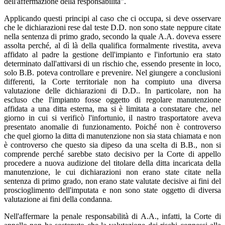
dell'affermazione della responsabilità".
Applicando questi principi al caso che ci occupa, si deve osservare
che le dichiarazioni rese dal teste D.D. non sono state neppure citate
nella sentenza di primo grado, secondo la quale A.A. doveva essere
assolta perché, al dì là della qualifica formalmente rivestita, aveva
affidato al padre la gestione dell'impianto e l'infortunio era stato
determinato dall'attivarsi di un rischio che, essendo presente in loco,
solo B.B. poteva controllare e prevenire. Nel giungere a conclusioni
differenti, la Corte territoriale non ha compiuto una diversa
valutazione delle dichiarazioni di D.D.. In particolare, non ha
escluso che l'impianto fosse oggetto di regolare manutenzione
affidata a una ditta esterna, ma si è limitata a constatare che, nel
giorno in cui si verificò l'infortunio, il nastro trasportatore aveva
presentato anomalie di funzionamento. Poiché non è controverso
che quel giorno la ditta di manutenzione non sia stata chiamata e non
è controverso che questo sia dipeso da una scelta di B.B., non si
comprende perché sarebbe stato decisivo per la Corte di appello
procedere a nuova audizione del titolare della ditta incaricata della
manutenzione, le cui dichiarazioni non erano state citate nella
sentenza di primo grado, non erano state valutate decisive ai fini del
proscioglimento dell'imputata e non sono state oggetto di diversa
valutazione ai fini della condanna.
Nell'affermare la penale responsabilità di A.A., infatti, la Corte di