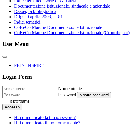
Indice tematico Corte di Giustizia
Documentazione istituzionale, sindacale e aziendale
Rassegna bibliografica
D.lgs. 9 aprile 2008, n. 81
Indici tematici
CoReCo Marche Documentazione Istituzionale
CoReCo Marche Documentazione Istituzionale (Cronologico)
User Menu
PRIN INSPIRE
Login Form
Nome utente
Password
Mostra password
Ricordami
Accesso
Hai dimenticato la tua password?
Hai dimenticato il tuo nome utente?