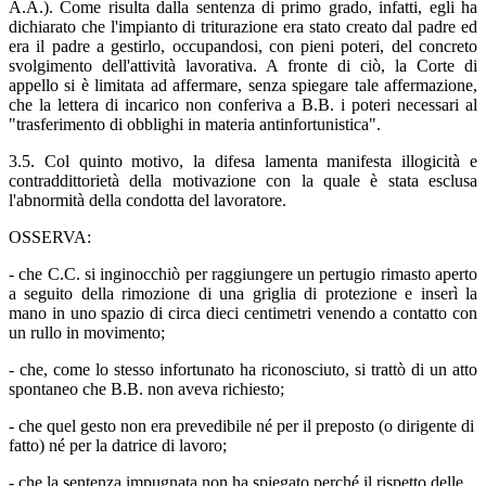
A.A.). Come risulta dalla sentenza di primo grado, infatti, egli ha
dichiarato che l'impianto di triturazione era stato creato dal padre ed
era il padre a gestirlo, occupandosi, con pieni poteri, del concreto
svolgimento dell'attività lavorativa. A fronte di ciò, la Corte di
appello si è limitata ad affermare, senza spiegare tale affermazione,
che la lettera di incarico non conferiva a B.B. i poteri necessari al
"trasferimento di obblighi in materia antinfortunistica".
3.5. Col quinto motivo, la difesa lamenta manifesta illogicità e
contraddittorietà della motivazione con la quale è stata esclusa
l'abnormità della condotta del lavoratore.
OSSERVA:
- che C.C. si inginocchiò per raggiungere un pertugio rimasto aperto
a seguito della rimozione di una griglia di protezione e inserì la
mano in uno spazio di circa dieci centimetri venendo a contatto con
un rullo in movimento;
- che, come lo stesso infortunato ha riconosciuto, si trattò di un atto
spontaneo che B.B. non aveva richiesto;
- che quel gesto non era prevedibile né per il preposto (o dirigente di
fatto) né per la datrice di lavoro;
- che la sentenza impugnata non ha spiegato perché il rispetto delle