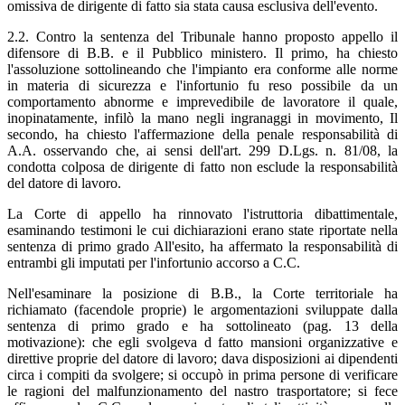
omissiva de dirigente di fatto sia stata causa esclusiva dell'evento.
2.2. Contro la sentenza del Tribunale hanno proposto appello il
difensore di B.B. e il Pubblico ministero. Il primo, ha chiesto
l'assoluzione sottolineando che l'impianto era conforme alle norme
in materia di sicurezza e l'infortunio fu reso possibile da un
comportamento abnorme e imprevedibile de lavoratore il quale,
inopinatamente, infilò la mano negli ingranaggi in movimento, Il
secondo, ha chiesto l'affermazione della penale responsabilità di
A.A. osservando che, ai sensi dell'art. 299 D.Lgs. n. 81/08, la
condotta colposa de dirigente di fatto non esclude la responsabilità
del datore di lavoro.
La Corte di appello ha rinnovato l'istruttoria dibattimentale,
esaminando testimoni le cui dichiarazioni erano state riportate nella
sentenza di primo grado All'esito, ha affermato la responsabilità di
entrambi gli imputati per l'infortunio accorso a C.C.
Nell'esaminare la posizione di B.B., la Corte territoriale ha
richiamato (facendole proprie) le argomentazioni sviluppate dalla
sentenza di primo grado e ha sottolineato (pag. 13 della
motivazione): che egli svolgeva d fatto mansioni organizzative e
direttive proprie del datore di lavoro; dava disposizioni ai dipendenti
circa i compiti da svolgere; si occupò in prima persone di verificare
le ragioni del malfunzionamento del nastro trasportatore; si fece