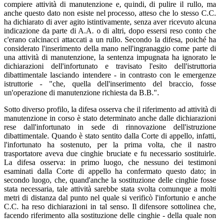
compiere attività di manutenzione e, quindi, di pulire il rullo, ma
anche questo dato non esiste nel processo, atteso che lo stesso C.C.
ha dichiarato di aver agito istintivamente, senza aver ricevuto alcuna
indicazione da parte di A.A. o di altri, dopo essersi reso conto che
c'erano calcinacci attaccati a un rullo. Secondo la difesa, poiché ha
considerato l'inserimento della mano nell'ingranaggio come parte di
una attività di manutenzione, la sentenza impugnata ha ignorato le
dichiarazioni dell'infortunato e travisato l'esito dell'istruttoria
dibattimentale lasciando intendere - in contrasto con le emergenze
istruttorie - "che, quella dell'inserimento del braccio, fosse
un'operazione di manutenzione richiesta da B.B.".
Sotto diverso profilo, la difesa osserva che il riferimento ad attività di
manutenzione in corso è stato determinato anche dalle dichiarazioni
rese dall'infortunato in sede di rinnovazione dell'istruzione
dibattimentale. Quando è stato sentito dalla Corte di appello, infatti,
l'infortunato ha sostenuto, per la prima volta, che il nastro
trasportatore aveva due cinghie bruciate e fu necessario sostituirle.
La difesa osserva: in primo luogo, che nessuno dei testimoni
esaminati dalla Corte di appello ha confermato questo dato; in
secondo luogo, che, quand'anche la sostituzione delle cinghie fosse
stata necessaria, tale attività sarebbe stata svolta comunque a molti
metri di distanza dal punto nel quale si verificò l'infortunio e anche
C.C. ha reso dichiarazioni in tal senso. Il difensore sottolinea che,
facendo riferimento alla sostituzione delle cinghie - della quale non