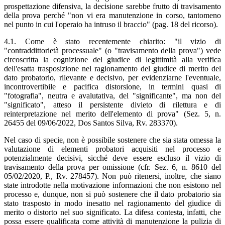
prospettazione difensiva, la decisione sarebbe frutto di travisamento
della prova perché "non vi era manutenzione in corso, tantomeno
nel punto in cui l'operaio ha intruso il braccio" (pag. 18 del ricorso).
4.1. Come è stato recentemente chiarito: "il vizio di
"contraddittorietà processuale" (o "travisamento della prova") vede
circoscritta la cognizione del giudice di legittimità alla verifica
dell'esatta trasposizione nel ragionamento del giudice di merito del
dato probatorio, rilevante e decisivo, per evidenziarne l'eventuale,
incontrovertibile e pacifica distorsione, in termini quasi di
"fotografia", neutra e avalutativa, del "significante", ma non del
"significato", atteso il persistente divieto di rilettura e di
reinterpretazione nel merito dell'elemento di prova" (Sez. 5, n.
26455 del 09/06/2022, Dos Santos Silva, Rv. 283370).
Nel caso di specie, non è possibile sostenere che sia stata omessa la
valutazione di elementi probatori acquisiti nel processo e
potenzialmente decisivi, sicché deve essere escluso il vizio di
travisamento della prova per omissione (cfr. Sez. 6, n. 8610 del
05/02/2020, P., Rv. 278457). Non può ritenersi, inoltre, che siano
state introdotte nella motivazione informazioni che non esistono nel
processo e, dunque, non si può sostenere che il dato probatorio sia
stato trasposto in modo inesatto nel ragionamento del giudice di
merito o distorto nel suo significato. La difesa contesta, infatti, che
possa essere qualificata come attività di manutenzione la pulizia di