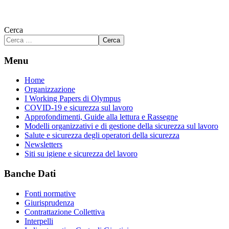
Cerca
Cerca
Menu
Home
Organizzazione
I Working Papers di Olympus
COVID-19 e sicurezza sul lavoro
Approfondimenti, Guide alla lettura e Rassegne
Modelli organizzativi e di gestione della sicurezza sul lavoro
Salute e sicurezza degli operatori della sicurezza
Newsletters
Siti su igiene e sicurezza del lavoro
Banche Dati
Fonti normative
Giurisprudenza
Contrattazione Collettiva
Interpelli