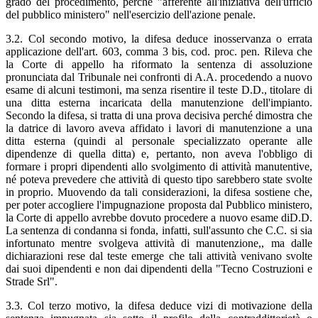
grado del procedimento, perché "afferente all'iniziativa dell'ufficio
del pubblico ministero" nell'esercizio dell'azione penale.
3.2. Col secondo motivo, la difesa deduce inosservanza o errata
applicazione dell'art. 603, comma 3 bis, cod. proc. pen. Rileva che
la Corte di appello ha riformato la sentenza di assoluzione
pronunciata dal Tribunale nei confronti di A.A. procedendo a nuovo
esame di alcuni testimoni, ma senza risentire il teste D.D., titolare di
una ditta esterna incaricata della manutenzione dell'impianto.
Secondo la difesa, si tratta di una prova decisiva perché dimostra che
la datrice di lavoro aveva affidato i lavori di manutenzione a una
ditta esterna (quindi al personale specializzato operante alle
dipendenze di quella ditta) e, pertanto, non aveva l'obbligo di
formare i propri dipendenti allo svolgimento di attività manutentive,
né poteva prevedere che attività di questo tipo sarebbero state svolte
in proprio. Muovendo da tali considerazioni, la difesa sostiene che,
per poter accogliere l'impugnazione proposta dal Pubblico ministero,
la Corte di appello avrebbe dovuto procedere a nuovo esame diD.D.
La sentenza di condanna si fonda, infatti, sull'assunto che C.C. si sia
infortunato mentre svolgeva attività di manutenzione,, ma dalle
dichiarazioni rese dal teste emerge che tali attività venivano svolte
dai suoi dipendenti e non dai dipendenti della "Tecno Costruzioni e
Strade Srl".
3.3. Col terzo motivo, la difesa deduce vizi di motivazione della