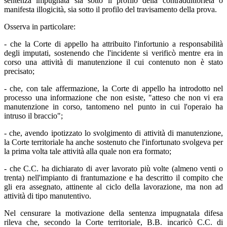
sentenza impugnata sia sotto il profilo della contraddittorietà o
manifesta illogicità, sia sotto il profilo del travisamento della prova.
Osserva in particolare:
- che la Corte di appello ha attribuito l'infortunio a responsabilità
degli imputati, sostenendo che l'incidente si verificò mentre era in
corso una attività di manutenzione il cui contenuto non è stato
precisato;
- che, con tale affermazione, la Corte di appello ha introdotto nel
processo una informazione che non esiste, "atteso che non vi era
manutenzione in corso, tantomeno nel punto in cui l'operaio ha
intruso il braccio";
- che, avendo ipotizzato lo svolgimento di attività di manutenzione,
la Corte territoriale ha anche sostenuto che l'infortunato svolgeva per
la prima volta tale attività alla quale non era formato;
- che C.C. ha dichiarato di aver lavorato più volte (almeno venti o
trenta) nell'impianto di frantumazione e ha descritto il compito che
gli era assegnato, attinente al ciclo della lavorazione, ma non ad
attività di tipo manutentivo.
Nel censurare la motivazione della sentenza impugnatala difesa
rileva che, secondo la Corte territoriale, B.B. incaricò C.C. di