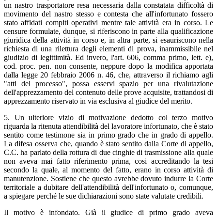
un nastro trasportatore resa necessaria dalla constatata difficoltà di
movimento del nastro stesso e contesta che all'infortunato fossero
stato affidati compiti operativi mentre tale attività era in corso. Le
censure formulate, dunque, si riferiscono in parte alla qualificazione
giuridica della attività in corso e, in altra parte, si esauriscono nella
richiesta di una rilettura degli elementi di prova, inammissibile nel
giudizio di legittimità. Ed invero, l'art. 606, comma primo, lett. e),
cod. proc. pen. non consente, neppure dopo la modifica apportata
dalla legge 20 febbraio 2006 n. 46, che, attraverso il richiamo agli
"atti del processo", possa esservi spazio per una rivalutazione
dell'apprezzamento del contenuto delle prove acquisite, trattandosi di
apprezzamento riservato in via esclusiva al giudice del merito.
5. Un ulteriore vizio di motivazione dedotto col terzo motivo
riguarda la ritenuta attendibilità del lavoratore infortunato, che è stato
sentito come testimone sia in primo grado che in grado di appello.
La difesa osserva che, quando è stato sentito dalla Corte di appello,
C.C. ha parlato della rottura di due cinghie di trasmissione alla quale
non aveva mai fatto riferimento prima, cosi accreditando la tesi
secondo la quale, al momento del fatto, erano in corso attività di
manutenzione. Sostiene che questo avrebbe dovuto indurre la Corte
territoriale a dubitare dell'attendibilità dell'infortunato o, comunque,
a spiegare perché le sue dichiarazioni sono state valutate credibili.
Il motivo è infondato. Già il giudice di primo grado aveva