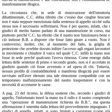
manifestamente illogica.
La circostanza che, in sede di rinnovazione dell'istruttoria
dibattimentale, C.C. abbia riferito che c'erano due cinghie bruciate
non è stata neppure menzionata dalla sentenza di appello sicché sulla
stessa non è necessario soffermarsi. Non è per questo, infatti, che i
giudici di merito hanno parlato di una manutenzione in corso, ma
piuttosto perché C.C. ha riferito che il nastro non funzionava bene e
ciò indusse B.B. a disporre che fosse fatto girare a vuoto. Non è
controverso, inoltre, che, al momento del fatto, la griglia di
protezione che avrebbe dovuto inibire l'accesso agli organi lavoratori
in movimento e chiudere il varco nel quale C.C. infilò la mano non
fosse in sede perché qualcuno l'aveva rimossa. Come emerge dalla
lettura delle sentenze di primo e secondo grado, non si è accertato in
giudizio quando ciò fosse avvenuto e ad opera di chi. Tuttavia,
nessun profilo di contraddittorietà o manifesta illogicità può essere
ravvisato nell'aver ritenuto una tale rimozione compatibile con un
temporaneo malfunzionamento del nastro trasportatore e con la
necessità di accertarne le cause.
A pag. 23 del ricorso, la difesa sostiene che, secondo i giudici di
appello, l'infortunato inserì la mano tra il rullo e il nastro compiendo
una "operazione di manutenzione richiesta da B.B.", ma questa
affermazione è smentita dalla lettura del provvedimento impugnato. I
giudici di appello, infatti, si sono limitati a constatare (come già