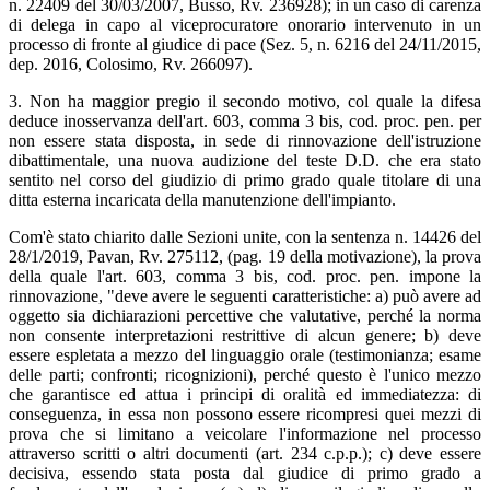
n. 22409 del 30/03/2007, Busso, Rv. 236928); in un caso di carenza
di delega in capo al viceprocuratore onorario intervenuto in un
processo di fronte al giudice di pace (Sez. 5, n. 6216 del 24/11/2015,
dep. 2016, Colosimo, Rv. 266097).
3. Non ha maggior pregio il secondo motivo, col quale la difesa
deduce inosservanza dell'art. 603, comma 3 bis, cod. proc. pen. per
non essere stata disposta, in sede di rinnovazione dell'istruzione
dibattimentale, una nuova audizione del teste D.D. che era stato
sentito nel corso del giudizio di primo grado quale titolare di una
ditta esterna incaricata della manutenzione dell'impianto.
Com'è stato chiarito dalle Sezioni unite, con la sentenza n. 14426 del
28/1/2019, Pavan, Rv. 275112, (pag. 19 della motivazione), la prova
della quale l'art. 603, comma 3 bis, cod. proc. pen. impone la
rinnovazione, "deve avere le seguenti caratteristiche: a) può avere ad
oggetto sia dichiarazioni percettive che valutative, perché la norma
non consente interpretazioni restrittive di alcun genere; b) deve
essere espletata a mezzo del linguaggio orale (testimonianza; esame
delle parti; confronti; ricognizioni), perché questo è l'unico mezzo
che garantisce ed attua i principi di oralità ed immediatezza: di
conseguenza, in essa non possono essere ricompresi quei mezzi di
prova che si limitano a veicolare l'informazione nel processo
attraverso scritti o altri documenti (art. 234 c.p.p.); c) deve essere
decisiva, essendo stata posta dal giudice di primo grado a