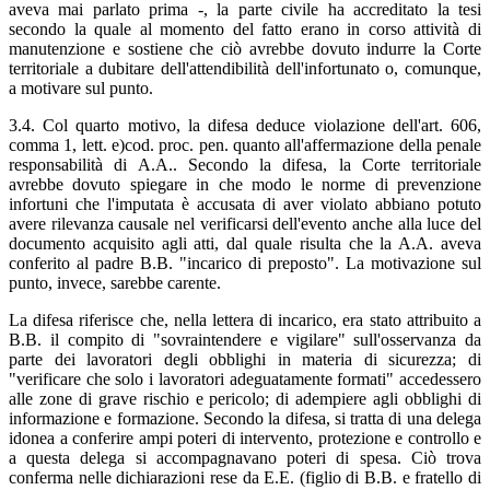
aveva mai parlato prima -, la parte civile ha accreditato la tesi
secondo la quale al momento del fatto erano in corso attività di
manutenzione e sostiene che ciò avrebbe dovuto indurre la Corte
territoriale a dubitare dell'attendibilità dell'infortunato o, comunque,
a motivare sul punto.
3.4. Col quarto motivo, la difesa deduce violazione dell'art. 606,
comma 1, lett. e)cod. proc. pen. quanto all'affermazione della penale
responsabilità di A.A.. Secondo la difesa, la Corte territoriale
avrebbe dovuto spiegare in che modo le norme di prevenzione
infortuni che l'imputata è accusata di aver violato abbiano potuto
avere rilevanza causale nel verificarsi dell'evento anche alla luce del
documento acquisito agli atti, dal quale risulta che la A.A. aveva
conferito al padre B.B. "incarico di preposto". La motivazione sul
punto, invece, sarebbe carente.
La difesa riferisce che, nella lettera di incarico, era stato attribuito a
B.B. il compito di "sovraintendere e vigilare" sull'osservanza da
parte dei lavoratori degli obblighi in materia di sicurezza; di
"verificare che solo i lavoratori adeguatamente formati" accedessero
alle zone di grave rischio e pericolo; di adempiere agli obblighi di
informazione e formazione. Secondo la difesa, si tratta di una delega
idonea a conferire ampi poteri di intervento, protezione e controllo e
a questa delega si accompagnavano poteri di spesa. Ciò trova
conferma nelle dichiarazioni rese da E.E. (figlio di B.B. e fratello di