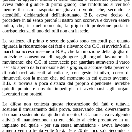
aveva fatto il giudice di primo grado): che l'infortunio si verificò
mentre il nastro trasportatore girava a vuoto; che, secondo le
attendibili dichiarazioni dell'infortunato, B.B. aveva deciso di
procedere in tal senso perché il nastro non scorreva e doveva essere
pulito; che, in quel momento, la griglia di protezione posta in
corrispondenza di uno dei rulli non era in sede.
Le sentenze di primo e secondo grado sono concordi per quanto
riguarda la ricostruzione dei fatti e rilevano: che C.C. si avvicinò alla
macchina accesa insieme a B.B.; che la rimozione della griglia di
protezione consentiva di raggiungere gli organi lavoratori in
movimento; che C.C. si accovacciò per guardare attraverso il varco
lasciato aperto dalla rimozione della griglia, si accorse della presenza
di calcinacci attaccati al rullo e, con gesto istintivo, cercò di
rimuoverli con la mano; che, nel momento in cui questo avvenne,
B.B. si trovava a poca distanza dal proprio dipendente: avrebbe
quindi potuto e dovuto impedirgli di avvicinarsi agli organi
lavoratori non protetti.
La difesa non contesta questa ricostruzione dei fatti e tuttavia
sostiene il travisamento della prova, osservando che, diversamente
da quanto sostenuto dai giudici di merito, C.C. non stava svolgendo
attività di manutenzione, ma era addetto al ciclo produttivo in un
impianto nel quale - per sua stessa ammissione - aveva lavorato
almeno venti o trenta volte (pag. 19 e 20 del ricorso). Secondo la