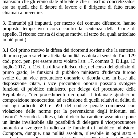
mansioni che gli erano state affidate e che il rischio concretizzatosi
era tra quelli che il datore di lavoro e il dirigente di fatto erano
chiamati a prevenire.
3. Entrambi gli imputati, per mezzo del comune difensore, hanno
proposto tempestivo ricorso contro la sentenza della Corte di
appello. Il ricorso consta di cinque motivi (il terzo dei quali articolato
in più punti).
3.1 Col primo motivo la difesa dei ricorrenti sostiene che la sentenza
di primo grado sarebbe affetta da nullità assoluta ai sensi dell'art. 179
cod. proc. pen. per essere stato violato l'art. 17, comma 3, D.Lgs. 13
luglio 2017, n. 116. La difesa riferisce che, nel corso del giudizio di
primo grado, le funzioni di pubblico ministero d'udienza furono
svolte da un vice procuratore onorario e ricorda che, in base alla
disposizione citata, i vice procuratori onorari possono svolgere
funzioni di pubblico ministero, per delega del procuratore della
Repubblica, "nei procedimenti nei quali il tribunale giudica in
composizione monocratica, ad esclusione di quelli relativi ai delitti di
cui agli articoli 589 e 590 del codice penale commessi con
violazione delle norme per la prevenzione degli infortuni sul
lavoro". Secondo la difesa, tale divieto ha carattere assoluto e pone
un limite invalicabile alla possibilità di delegare il viceprocuratore
onorario a svolgere in udienza le funzioni di pubblico ministero.
Comporta, dunque, una nullità assoluta, rilevabile in ogni stato e