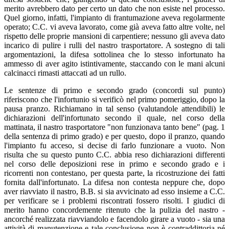
merito avrebbero dato per certo un dato che non esiste nel processo.
Quel giorno, infatti, l'impianto di frantumazione aveva regolarmente
operato; C.C. vi aveva lavorato, come già aveva fatto altre volte, nel
rispetto delle proprie mansioni di carpentiere; nessuno gli aveva dato
incarico di pulire i rulli del nastro trasportatore. A sostegno di tali
argomentazioni, la difesa sottolinea che lo stesso infortunato ha
ammesso di aver agito istintivamente, staccando con le mani alcuni
calcinacci rimasti attaccati ad un rullo.
Le sentenze di primo e secondo grado (concordi sul punto)
riferiscono che l'infortunio si verificò nel primo pomeriggio, dopo la
pausa pranzo. Richiamano in tal senso (valutandole attendibili) le
dichiarazioni dell'infortunato secondo il quale, nel corso della
mattinata, il nastro trasportatore "non funzionava tanto bene" (pag. 1
della sentenza di primo grado) e per questo, dopo il pranzo, quando
l'impianto fu acceso, si decise di farlo funzionare a vuoto. Non
risulta che su questo punto C.C. abbia reso dichiarazioni differenti
nel corso delle deposizioni rese in primo e secondo grado e i
ricorrenti non contestano, per questa parte, la ricostruzione dei fatti
fornita dall'infortunato. La difesa non contesta neppure che, dopo
aver riavviato il nastro, B.B. si sia avvicinato ad esso insieme a C.C.
per verificare se i problemi riscontrati fossero risolti. I giudici di
merito hanno concordemente ritenuto che la pulizia del nastro -
ancorché realizzata riavviandolo e facendolo girare a vuoto - sia una
attività di manutenzione e tale conclusione non è contraddittoria né