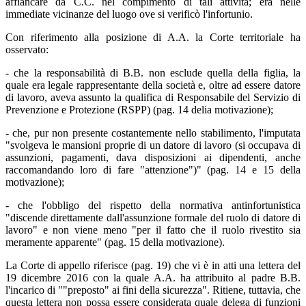
affiancare da C.C. nel compimento di tali attività; era nelle
immediate vicinanze del luogo ove si verificò l'infortunio.
Con riferimento alla posizione di A.A. la Corte territoriale ha
osservato:
- che la responsabilità di B.B. non esclude quella della figlia, la
quale era legale rappresentante della società e, oltre ad essere datore
di lavoro, aveva assunto la qualifica di Responsabile del Servizio di
Prevenzione e Protezione (RSPP) (pag. 14 delia motivazione);
- che, pur non presente costantemente nello stabilimento, l'imputata
"svolgeva le mansioni proprie di un datore di lavoro (si occupava di
assunzioni, pagamenti, dava disposizioni ai dipendenti, anche
raccomandando loro di fare "attenzione")" (pag. 14 e 15 della
motivazione);
- che l'obbligo del rispetto della normativa antinfortunistica
"discende direttamente dall'assunzione formale del ruolo di datore di
lavoro" e non viene meno "per il fatto che il ruolo rivestito sia
meramente apparente" (pag. 15 della motivazione).
La Corte di appello riferisce (pag. 19) che vi è in atti una lettera del
19 dicembre 2016 con la quale A.A. ha attribuito al padre B.B.
l'incarico di ""preposto" ai fini della sicurezza". Ritiene, tuttavia, che
questa lettera non possa essere considerata quale delega di funzioni