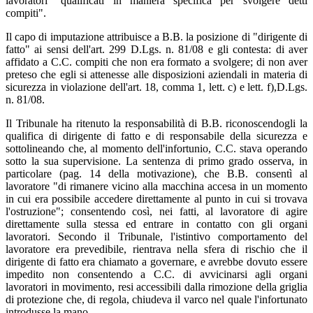
lavoratori "qualificati in maniera specifica per svolgere detti
compiti".
Il capo di imputazione attribuisce a B.B. la posizione di "dirigente di
fatto" ai sensi dell'art. 299 D.Lgs. n. 81/08 e gli contesta: di aver
affidato a C.C. compiti che non era formato a svolgere; di non aver
preteso che egli si attenesse alle disposizioni aziendali in materia di
sicurezza in violazione dell'art. 18, comma 1, lett. c) e lett. f),D.Lgs.
n. 81/08.
Il Tribunale ha ritenuto la responsabilità di B.B. riconoscendogli la
qualifica di dirigente di fatto e di responsabile della sicurezza e
sottolineando che, al momento dell'infortunio, C.C. stava operando
sotto la sua supervisione. La sentenza di primo grado osserva, in
particolare (pag. 14 della motivazione), che B.B. consentì al
lavoratore "di rimanere vicino alla macchina accesa in un momento
in cui era possibile accedere direttamente al punto in cui si trovava
l'ostruzione"; consentendo così, nei fatti, al lavoratore di agire
direttamente sulla stessa ed entrare in contatto con gli organi
lavoratori. Secondo il Tribunale, l'istintivo comportamento del
lavoratore era prevedibile, rientrava nella sfera di rischio che il
dirigente di fatto era chiamato a governare, e avrebbe dovuto essere
impedito non consentendo a C.C. di avvicinarsi agli organi
lavoratori in movimento, resi accessibili dalla rimozione della griglia
di protezione che, di regola, chiudeva il varco nel quale l'infortunato
introdusse la mano.