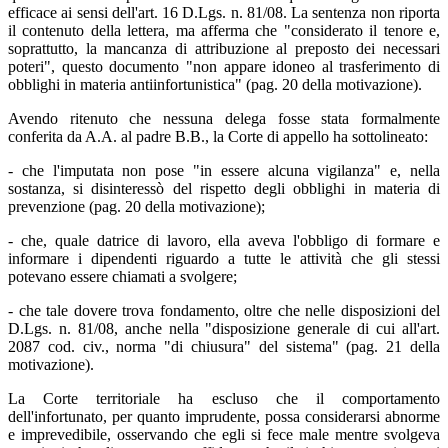
efficace ai sensi dell'art. 16 D.Lgs. n. 81/08. La sentenza non riporta
il contenuto della lettera, ma afferma che "considerato il tenore e,
soprattutto, la mancanza di attribuzione al preposto dei necessari
poteri", questo documento "non appare idoneo al trasferimento di
obblighi in materia antiinfortunistica" (pag. 20 della motivazione).
Avendo ritenuto che nessuna delega fosse stata formalmente
conferita da A.A. al padre B.B., la Corte di appello ha sottolineato:
- che l'imputata non pose "in essere alcuna vigilanza" e, nella
sostanza, si disinteressò del rispetto degli obblighi in materia di
prevenzione (pag. 20 della motivazione);
- che, quale datrice di lavoro, ella aveva l'obbligo di formare e
informare i dipendenti riguardo a tutte le attività che gli stessi
potevano essere chiamati a svolgere;
- che tale dovere trova fondamento, oltre che nelle disposizioni del
D.Lgs. n. 81/08, anche nella "disposizione generale di cui all'art.
2087 cod. civ., norma "di chiusura" del sistema" (pag. 21 della
motivazione).
La Corte territoriale ha escluso che il comportamento
dell'infortunato, per quanto imprudente, possa considerarsi abnorme
e imprevedibile, osservando che egli si fece male mentre svolgeva