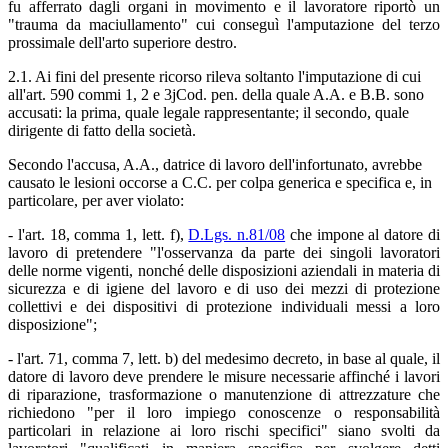
fu afferrato dagli organi in movimento e il lavoratore riportò un
"trauma da maciullamento" cui conseguì l'amputazione del terzo
prossimale dell'arto superiore destro.
2.1. Ai fini del presente ricorso rileva soltanto l'imputazione di cui
all'art. 590 commi 1, 2 e 3jCod. pen. della quale A.A. e B.B. sono
accusati: la prima, quale legale rappresentante; il secondo, quale
dirigente di fatto della società.
Secondo l'accusa, A.A., datrice di lavoro dell'infortunato, avrebbe
causato le lesioni occorse a C.C. per colpa generica e specifica e, in
particolare, per aver violato:
- l'art. 18, comma 1, lett. f),
D.Lgs. n.81/08
che impone al datore di
lavoro di pretendere "l'osservanza da parte dei singoli lavoratori
delle norme vigenti, nonché delle disposizioni aziendali in materia di
sicurezza e di igiene del lavoro e di uso dei mezzi di protezione
collettivi e dei dispositivi di protezione individuali messi a loro
disposizione";
- l'art. 71, comma 7, lett. b) del medesimo decreto, in base al quale, il
datore di lavoro deve prendere le misure necessarie affinché i lavori
di riparazione, trasformazione o manutenzione di attrezzature che
richiedono "per il loro impiego conoscenze o responsabilità
particolari in relazione ai loro rischi specifici" siano svolti da