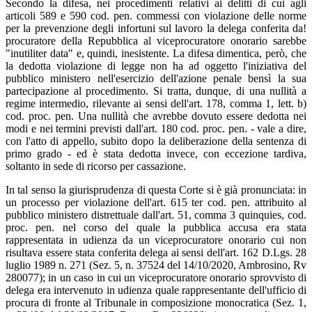
Secondo la difesa, nei procedimenti relativi ai delitti di cui agli
articoli 589 e 590 cod. pen. commessi con violazione delle norme
per la prevenzione degli infortuni sul lavoro la delega conferita da!
procuratore della Repubblica al viceprocuratore onorario sarebbe
"inutiliter data" e, quindi, inesistente. La difesa dimentica, però, che
la dedotta violazione di legge non ha ad oggetto l'iniziativa del
pubblico ministero nell'esercizio dell'azione penale bensì la sua
partecipazione al procedimento. Si tratta, dunque, di una nullità a
regime intermedio, rilevante ai sensi dell'art. 178, comma 1, lett. b)
cod. proc. pen. Una nullità che avrebbe dovuto essere dedotta nei
modi e nei termini previsti dall'art. 180 cod. proc. pen. - vale a dire,
con l'atto di appello, subito dopo la deliberazione della sentenza di
primo grado - ed è stata dedotta invece, con eccezione tardiva,
soltanto in sede di ricorso per cassazione.
In tal senso la giurisprudenza di questa Corte si è già pronunciata: in
un processo per violazione dell'art. 615 ter cod. pen. attribuito al
pubblico ministero distrettuale dall'art. 51, comma 3 quinquies, cod.
proc. pen. nel corso del quale la pubblica accusa era stata
rappresentata in udienza da un viceprocuratore onorario cui non
risultava essere stata conferita delega ai sensi dell'art. 162 D.Lgs. 28
luglio 1989 n. 271 (Sez. 5, n. 37524 del 14/10/2020, Ambrosino, Rv
280077); in un caso in cui un viceprocuratore onorario sprovvisto di
delega era intervenuto in udienza quale rappresentante dell'ufficio di
procura di fronte al Tribunale in composizione monocratica (Sez. 1,