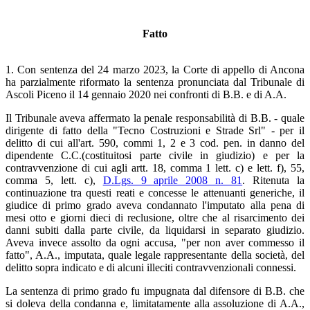
Fatto
1. Con sentenza del 24 marzo 2023, la Corte di appello di Ancona
ha parzialmente riformato la sentenza pronunciata dal Tribunale di
Ascoli Piceno il 14 gennaio 2020 nei confronti di B.B. e di A.A.
Il Tribunale aveva affermato la penale responsabilità di B.B. - quale
dirigente di fatto della "Tecno Costruzioni e Strade Srl" - per il
delitto di cui all'art. 590, commi 1, 2 e 3 cod. pen. in danno del
dipendente C.C.(costituitosi parte civile in giudizio) e per la
contravvenzione di cui agli artt. 18, comma 1 lett. c) e lett. f), 55,
comma 5, lett. c),
D.Lgs. 9 aprile 2008 n. 81
. Ritenuta la
continuazione tra questi reati e concesse le attenuanti generiche, il
giudice di primo grado aveva condannato l'imputato alla pena di
mesi otto e giorni dieci di reclusione, oltre che al risarcimento dei
danni subiti dalla parte civile, da liquidarsi in separato giudizio.
Aveva invece assolto da ogni accusa, "per non aver commesso il
fatto", A.A., imputata, quale legale rappresentante della società, del
delitto sopra indicato e di alcuni illeciti contravvenzionali connessi.
La sentenza di primo grado fu impugnata dal difensore di B.B. che
si doleva della condanna e, limitatamente alla assoluzione di A.A.,