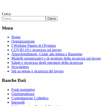
Cerca
Cerca
Menu
Home
Organizzazione
I Working Papers di Olympus
COVID-19 e sicurezza sul lavoro
Approfondimenti, Guide alla lettura e Rassegne
Modelli organizzativi e di gestione della sicurezza sul lavoro
Salute e sicurezza degli operatori della sicurezza
Newsletters
Siti su igiene e sicurezza del lavoro
Banche Dati
Fonti normative
Giurisprudenza
Contrattazione Collettiva
Interpelli