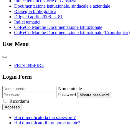
Indice tematico Corte di Giustizia
Documentazione istituzionale, sindacale e aziendale
Rassegna bibliografica
D.lgs. 9 aprile 2008, n. 81
Indici tematici
CoReCo Marche Documentazione Istituzionale
CoReCo Marche Documentazione Istituzionale (Cronologico)
User Menu
PRIN INSPIRE
Login Form
Nome utente
Password
Mostra password
Ricordami
Accesso
Hai dimenticato la tua password?
Hai dimenticato il tuo nome utente?