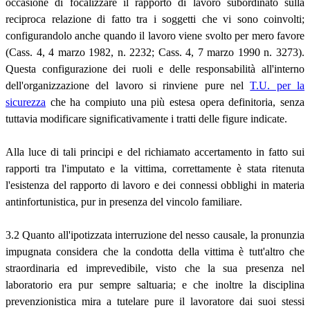
occasione di focalizzare il rapporto di lavoro subordinato sulla
reciproca relazione di fatto tra i soggetti che vi sono coinvolti;
configurandolo anche quando il lavoro viene svolto per mero favore
(Cass. 4, 4 marzo 1982, n. 2232; Cass. 4, 7 marzo 1990 n. 3273).
Questa configurazione dei ruoli e delle responsabilità all'interno
dell'organizzazione del lavoro si rinviene pure nel
T.U. per la
sicurezza
che ha compiuto una più estesa opera definitoria, senza
tuttavia modificare significativamente i tratti delle figure indicate.
Alla luce di tali principi e del richiamato accertamento in fatto sui
rapporti tra l'imputato e la vittima, correttamente è stata ritenuta
l'esistenza del rapporto di lavoro e dei connessi obblighi in materia
antinfortunistica, pur in presenza del vincolo familiare.
3.2 Quanto all'ipotizzata interruzione del nesso causale, la pronunzia
impugnata considera che la condotta della vittima è tutt'altro che
straordinaria ed imprevedibile, visto che la sua presenza nel
laboratorio era pur sempre saltuaria; e che inoltre la disciplina
prevenzionistica mira a tutelare pure il lavoratore dai suoi stessi