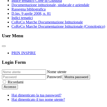
Indice tematico Corte di Giustizia
Documentazione istituzionale, sindacale e aziendale
Rassegna bibliografica
D.lgs. 9 aprile 2008, n. 81
Indici tematici
CoReCo Marche Documentazione Istituzionale
CoReCo Marche Documentazione Istituzionale (Cronologico)
User Menu
PRIN INSPIRE
Login Form
Nome utente
Password
Mostra password
Ricordami
Accesso
Hai dimenticato la tua password?
Hai dimenticato il tuo nome utente?