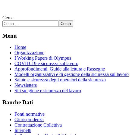
Cerca
Cerca
Menu
Home
Organizzazione
I Working Papers di Olympus
COVID-19 e sicurezza sul lavoro
Approfondimenti, Guide alla lettura e Rassegne
Modelli organizzativi e di gestione della sicurezza sul lavoro
Salute e sicurezza degli operatori della sicurezza
Newsletters
Siti su igiene e sicurezza del lavoro
Banche Dati
Fonti normative
Giurisprudenza
Contrattazione Collettiva
Interpelli