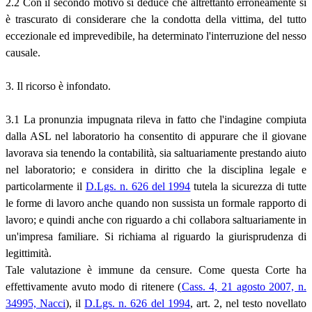
2.2 Con il secondo motivo si deduce che altrettanto erroneamente si
è trascurato di considerare che la condotta della vittima, del tutto
eccezionale ed imprevedibile, ha determinato l'interruzione del nesso
causale.
3. Il ricorso è infondato.
3.1 La pronunzia impugnata rileva in fatto che l'indagine compiuta
dalla ASL nel laboratorio ha consentito di appurare che il giovane
lavorava sia tenendo la contabilità, sia saltuariamente prestando aiuto
nel laboratorio; e considera in diritto che la disciplina legale e
particolarmente il
D.Lgs. n. 626 del 1994
tutela la sicurezza di tutte
le forme di lavoro anche quando non sussista un formale rapporto di
lavoro; e quindi anche con riguardo a chi collabora saltuariamente in
un'impresa familiare. Si richiama al riguardo la giurisprudenza di
legittimità.
Tale valutazione è immune da censure. Come questa Corte ha
effettivamente avuto modo di ritenere (
Cass. 4, 21 agosto 2007, n.
34995, Nacci
), il
D.Lgs. n. 626 del 1994
, art. 2, nel testo novellato