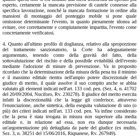
esperto, certamente la mancata previsione di cautele connesse alla
specifica lavorazione, nonché la mancata formazione in ordine alla
mansioni di montaggio del ponteggio mobile si pone quale
omissione determinante l'evento, in quanto pienamente idonea ad
evitare, ove correttamente e compiutamente impartita, l'evento come
concretamente verificatosi.
4. Quanto all'ultimo profilo di doglianza, relativo alla sproporzione
del trattamento sanzionatorio, la Corte ha adeguatamente
argomentato, tenendo conto della gravità del fatto, della
sottovalutazione del rischio e della possibile evitabilità dell'evento
mediante l'adozione di misure di prevenzione. Va in proposito
ricordato che la determinazione della misura della pena tra il minimo
e il massimo edittale rientra nell'ampio potere discrezionale del
giudice di merito, il quale assolve il suo compito anche se abbia
valutato gli elementi indicati nell'art. 133 cod. pen. (Sez. 4, n. 41702
del 20/09/2004, Nuciforo, Rv. 230278). Il giudice del merito esercita
infatti la discrezionalità che la legge gli conferisce, attraverso
l'enunciazione, anche sintetica, della eseguita valutazione di uno (o
più) dei criteri indicati nell'art. 133 cod. pen. Va infine considerato
che la pena è stata irrogata in misura non superiore alla media
edittale e, in relazione ad essa, non era dunque necessaria
un'argomentazione più dettagliata da parte del giudice (ex multis,
Sez. 3, n. 38251 del 15/06/2016, Riqnanese, Rv. 267949).