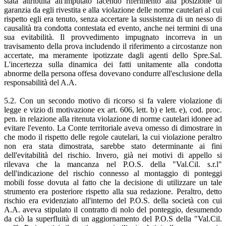
stata attribuita all'imputato facendo riferimento alla posizione di
garanzia da egli rivestita e alla violazione delle norme cautelari al cui
rispetto egli era tenuto, senza accertare la sussistenza di un nesso di
causalità tra condotta contestata ed evento, anche nei termini di una
sua evitabilità. Il provvedimento impugnato incorreva in un
travisamento della prova includendo il riferimento a circostanze non
accertate, ma meramente ipotizzate dagli agenti dello Spre.Sal.
L'incertezza sulla dinamica dei fatti unitamente alla condotta
abnorme della persona offesa dovevano condurre all'esclusione della
responsabilità del A.A.
5.2. Con un secondo motivo di ricorso si fa valere violazione di
legge e vizio di motivazione ex art. 606, lett. b) e lett. e), cod. proc.
pen. in relazione alla ritenuta violazione di norme cautelari idonee ad
evitare l'evento. La Conte territoriale aveva omesso di dimostrare in
che modo il rispetto delle regole cautelari, la cui violazione peraltro
non era stata dimostrata, sarebbe stato determinante ai fini
dell'evitabilità del rischio. Invero, già nei motivi di appello si
rilevava che la mancanza nel P.O.S. della "Val.Cil. s.r.l"
dell'indicazione del rischio connesso al montaggio di ponteggi
mobili fosse dovuta al fatto che la decisione di utilizzare un tale
strumento era posteriore rispetto alla sua redazione. Peraltro, detto
rischio era evidenziato all'interno del P.O.S. della società con cui
A.A. aveva stipulato il contratto di nolo del ponteggio, desumendo
da ciò la superfluità di un aggiornamento del P.O.S della "Val.Cil.