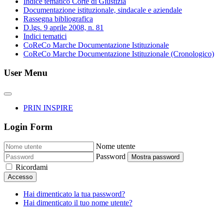
Indice tematico Corte di Giustizia
Documentazione istituzionale, sindacale e aziendale
Rassegna bibliografica
D.lgs. 9 aprile 2008, n. 81
Indici tematici
CoReCo Marche Documentazione Istituzionale
CoReCo Marche Documentazione Istituzionale (Cronologico)
User Menu
PRIN INSPIRE
Login Form
Nome utente
Password
Mostra password
Ricordami
Accesso
Hai dimenticato la tua password?
Hai dimenticato il tuo nome utente?