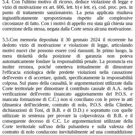
5.4. Con l'ultimo motivo di ricorso, deduce violazione di legge e
vizio di motivazione ex art. 606, lett. b) e lett. e), cod. proc. pen. in
punto di trattamento sanzionatorio. La pena applicata risultava
ingiustificatamente sproporzionata rispetto alle complessive
circostanze di fatto. Con i motivi di appello era stata già chiesta una
correzione della stessa, negata dalla Corte senza alcuna motivazione.
5.5.Con memoria depositata il 30 gennaio 2024 il ricorrente ha
dedotto vizio di motivazione e violazione di legge, articolando
motivi nuovi che possono essere così riassunti. In primo luogo, la
mera titolarità della posizione di garanzia non poteva
automaticamente fondare la responsabilità penale. La pronuncia era
inoltre erronea, poiché ometteva irritualmente di dimostrare
l'efficacia eziologica delle predette violazioni nella causazione
dell'evento e di accertare, quindi, specificatamente la responsabilità
colposa. Sul piano della causalità, le argomentazioni utilizzate dalla
Corte territoriale per dimostrare il contributo causale di A.A. nella
verificazione dell'evento (mancato aggiornamento del P.O.S. e
mancata formazione di C.C.) non si conciliano con le prove in atti
(dinamica dell'incidente, contratto di nolo, P.O.S. della Climber,
dichiarazioni di Toni, di B.B. e di D.D.) e soprattutto con quelle
utilizzate in sentenza per provare la colpevolezza di B.B. e il
conseguente decesso di C.C. Le argomentazioni utilizzate della
Corte territoriale sull'uso della pulsantiera e sulla valenza del
contratto di nolo conducono inevitabilmente ad una contraddizione