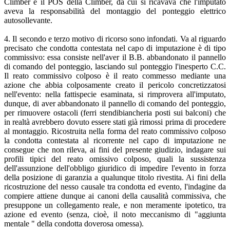
Climber e il POS della Climber, da cui si ricavava che l'imputato
aveva la responsabilità del montaggio del ponteggio elettrico
autosollevante.
4. Il secondo e terzo motivo di ricorso sono infondati. Va al riguardo
precisato che condotta contestata nel capo di imputazione è di tipo
commissivo: essa consiste nell'aver il B.B. abbandonato il pannello
di comando del ponteggio, lasciando sul ponteggio l'inesperto C.C.
Il reato commissivo colposo è il reato commesso mediante una
azione che abbia colposamente creato il pericolo concretizzatosi
nell'evento: nella fattispecie esaminata, si rimprovera all'imputato,
dunque, di aver abbandonato il pannello di comando del ponteggio,
per rimuovere ostacoli (ferri stendibiancheria posti sui balconi) che
in realtà avrebbero dovuto essere stati già rimossi prima di procedere
al montaggio. Ricostruita nella forma del reato commissivo colposo
la condotta contestata al ricorrente nel capo di imputazione ne
consegue che non rileva, ai fini del presente giudizio, indagare sui
profili tipici del reato omissivo colposo, quali la sussistenza
dell'assunzione dell'obbligo giuridico di impedire l'evento in forza
della posizione di garanzia a qualunque titolo rivestita. Ai fini della
ricostruzione del nesso causale tra condotta ed evento, l'indagine da
compiere attiene dunque ai canoni della causalità commissiva, che
presuppone un collegamento reale, e non meramente ipotetico, tra
azione ed evento (senza, cioè, il noto meccanismo di "aggiunta
mentale " della condotta doverosa omessa).