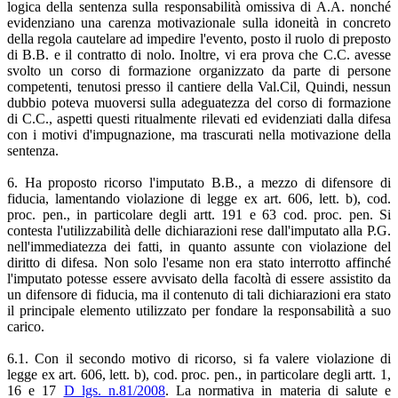
logica della sentenza sulla responsabilità omissiva di A.A. nonché
evidenziano una carenza motivazionale sulla idoneità in concreto
della regola cautelare ad impedire l'evento, posto il ruolo di preposto
di B.B. e il contratto di nolo. Inoltre, vi era prova che C.C. avesse
svolto un corso di formazione organizzato da parte di persone
competenti, tenutosi presso il cantiere della Val.Cil, Quindi, nessun
dubbio poteva muoversi sulla adeguatezza del corso di formazione
di C.C., aspetti questi ritualmente rilevati ed evidenziati dalla difesa
con i motivi d'impugnazione, ma trascurati nella motivazione della
sentenza.
6. Ha proposto ricorso l'imputato B.B., a mezzo di difensore di
fiducia, lamentando violazione di legge ex art. 606, lett. b), cod.
proc. pen., in particolare degli artt. 191 e 63 cod. proc. pen. Si
contesta l'utilizzabilità delle dichiarazioni rese dall'imputato alla P.G.
nell'immediatezza dei fatti, in quanto assunte con violazione del
diritto di difesa. Non solo l'esame non era stato interrotto affinché
l'imputato potesse essere avvisato della facoltà di essere assistito da
un difensore di fiducia, ma il contenuto di tali dichiarazioni era stato
il principale elemento utilizzato per fondare la responsabilità a suo
carico.
6.1. Con il secondo motivo di ricorso, si fa valere violazione di
legge ex art. 606, lett. b), cod. proc. pen., in particolare degli artt. 1,
16 e 17
D lgs. n.81/2008
. La normativa in materia di salute e