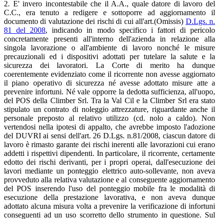
2. E' invero incontestabile che il A.A., quale datore di lavoro del
C.C., era tenuto a redigere e sottoporre ad aggiornamento il
documento di valutazione dei rischi di cui all'art.(Omissis)
D.Lgs. n.
81 del 2008
, indicando in modo specifico i fattori di pericolo
concretamente presenti all'interno dell'azienda in relazione alla
singola lavorazione o all'ambiente di lavoro nonché le misure
precauzionali ed i dispositivi adottati per tutelare la salute e la
sicurezza dei lavoratori. La Corte di merito ha dunque
coerentemente evidenziato come il ricorrente non avesse aggiornato
il piano operativo di sicurezza né avesse adottato misure atte a
prevenire infortuni. Né vale opporre la dedotta sufficienza, all'uopo,
del POS della Climber Srl. Tra la Val Cil e la Climber Srl era stato
stipulato un contrato di noleggio attrezzature, riguardante anche il
personale preposto al relativo utilizzo (cd. nolo a caldo). Non
vertendosi nella ipotesi di appalto, che avrebbe imposto l'adozione
del DUVRI ai sensi dell'art. 26 D.Lgs. n.81/2008, ciascun datore di
lavoro è rimasto garante dei rischi inerenti alle lavorazioni cui erano
addetti i rispettivi dipendenti. In particolare, il ricorrente, certamente
edotto dei rischi derivanti, per i propri operai, dall'esecuzione dei
lavori mediante un ponteggio elettrico auto-sollevante, non aveva
provveduto alla relativa valutazione e al conseguente aggiornamento
del POS inserendo l'uso del ponteggio mobile fra le modalità di
esecuzione della prestazione lavorativa, e non aveva dunque
adottato alcuna misura volta a prevenire la verificazione di infortuni
conseguenti ad un uso scorretto dello strumento in questione. Sul