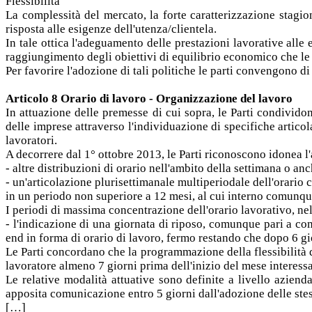
Flessibilità
La complessità del mercato, la forte caratterizzazione stagion
risposta alle esigenze dell'utenza/clientela.
In tale ottica l'adeguamento delle prestazioni lavorative alle 
raggiungimento degli obiettivi di equilibrio economico che l
Per favorire l'adozione di tali politiche le parti convengono d
Articolo 8 Orario di lavoro - Organizzazione del lavoro
In attuazione delle premesse di cui sopra, le Parti condivido
delle imprese attraverso l'individuazione di specifiche articola
lavoratori.
A decorrere dal 1° ottobre 2013, le Parti riconoscono idonea l
- altre distribuzioni di orario nell'ambito della settimana o anc
- un'articolazione plurisettimanale multiperiodale dell'orario 
in un periodo non superiore a 12 mesi, al cui interno comunqu
I periodi di massima concentrazione dell'orario lavorativo, ne
- l'indicazione di una giornata di riposo, comunque pari a c
end in forma di orario di lavoro, fermo restando che dopo 6 gio
Le Parti concordano che la programmazione della flessibilità di
lavoratore almeno 7 giorni prima dell'inizio del mese interessa
Le relative modalità attuative sono definite a livello azienda
apposita comunicazione entro 5 giorni dall'adozione delle stes
[…]