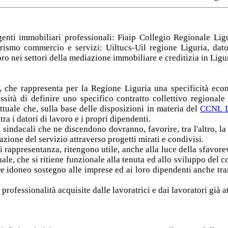
agenti immobiliari professionali: Fiaip Collegio Regionale Li
 turismo commercio e servizi: Uiltucs-Uil regione Liguria, dat
voro nei settori della mediazione immobiliare e creditizia in Ligu
o, che rappresenta per la Regione Liguria una specificità econ
ssità di definire uno specifico contratto collettivo regional
ttuale che, sulla base delle disposizioni in materia del
CCNL Di
ra i datori di lavoro e i propri dipendenti.
sindacali che ne discendono dovranno, favorire, tra l'altro, la
zione del servizio attraverso progetti mirati e condivisi.
di rappresentanza, ritengono utile, anche alla luce della sfavor
nale, che si ritiene funzionale alla tenuta ed allo sviluppo del c
tire idoneo sostegno alle imprese ed ai loro dipendenti anche tra
professionalità acquisite dalle lavoratrici e dai lavoratori già at