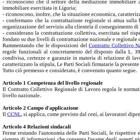
- riconoscono che il settore della mediazione immobiliare a
immobiliare esercitata in Liguria;
- riconoscono, inoltre, che la situazione economica, caratteriz
- confermano che la contrattazione regionale si attua sulla
organizzazione del servizio alla clientela il conseguimento di 
- considerano la contrattazione collettiva, esercitata nel ris
fondato su due livelli di contrattazione nazionale e regionale d
Rammentando che le disposizioni del
Contratto Collettivo N
regole funzionali al concretamento del disposto dalla L. 39
condivisa, certezze e garanzie in materia di relazione di lav
caratterizzato la stipula, Le Parti Sociali firmatarie la present
Tutto ciò premesso e considerato, è convenuto quanto segue.
Articolo 1 Competenza del livello regionale
Il Contratto Collettivo Regionale di Lavoro regola le norm
livello nazionale.
Articolo 2 Campo d'applicazione
Il
CCNL
, si applica, come previsto dal ceni, ai lavoratori dip
Articolo 4 Relazioni sindacali
Ferme restando l'autonomia delle Parti Sociali, le rispettive
sistema di informazioni che consenta l'esame degli aspetti più