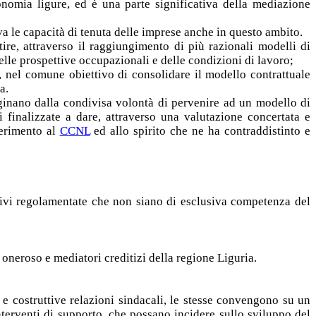
onomia ligure, ed è una parte significativa della mediazione
va le capacità di tenuta delle imprese anche in questo ambito.
re, attraverso il raggiungimento di più razionali modelli di
delle prospettive occupazionali e delle condizioni di lavoro;
li, nel comune obiettivo di consolidare il modello contrattuale
a.
iginano dalla condivisa volontà di pervenire ad un modello di
 finalizzate a dare, attraverso una valutazione concertata e
ferimento al
CCNL
ed allo spirito che ne ha contraddistinto e
e ivi regolamentate che non siano di esclusiva competenza del
o oneroso e mediatori creditizi della regione Liguria.
 e costruttive relazioni sindacali, le stesse convengono su un
interventi di supporto, che possano incidere sullo sviluppo del