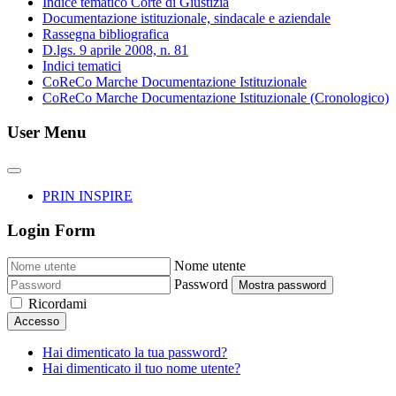
Indice tematico Corte di Giustizia
Documentazione istituzionale, sindacale e aziendale
Rassegna bibliografica
D.lgs. 9 aprile 2008, n. 81
Indici tematici
CoReCo Marche Documentazione Istituzionale
CoReCo Marche Documentazione Istituzionale (Cronologico)
User Menu
PRIN INSPIRE
Login Form
Nome utente
Password
Mostra password
Ricordami
Accesso
Hai dimenticato la tua password?
Hai dimenticato il tuo nome utente?