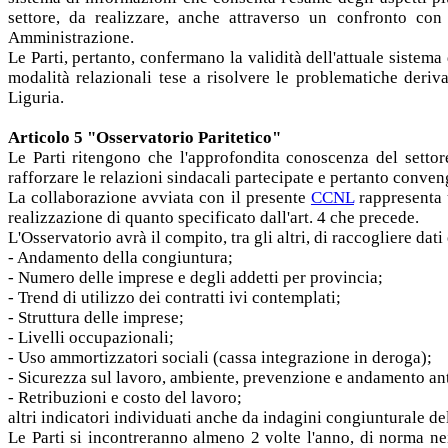
settore, da realizzare, anche attraverso un confronto con
Amministrazione.
Le Parti, pertanto, confermano la validità dell'attuale sistem
modalità relazionali tese a risolvere le problematiche deri
Liguria.
Articolo 5 "Osservatorio Paritetico"
Le Parti ritengono che l'approfondita conoscenza del settore
rafforzare le relazioni sindacali partecipate e pertanto conveng
La collaborazione avviata con il presente
CCNL
rappresenta u
realizzazione di quanto specificato dall'art. 4 che precede.
L'Osservatorio avrà il compito, tra gli altri, di raccogliere dati
- Andamento della congiuntura;
- Numero delle imprese e degli addetti per provincia;
- Trend di utilizzo dei contratti ivi contemplati;
- Struttura delle imprese;
- Livelli occupazionali;
- Uso ammortizzatori sociali (cassa integrazione in deroga);
- Sicurezza sul lavoro, ambiente, prevenzione e andamento ant
- Retribuzioni e costo del lavoro;
altri indicatori individuati anche da indagini congiunturale d
Le Parti si incontreranno almeno 2 volte l'anno, di norma nei 