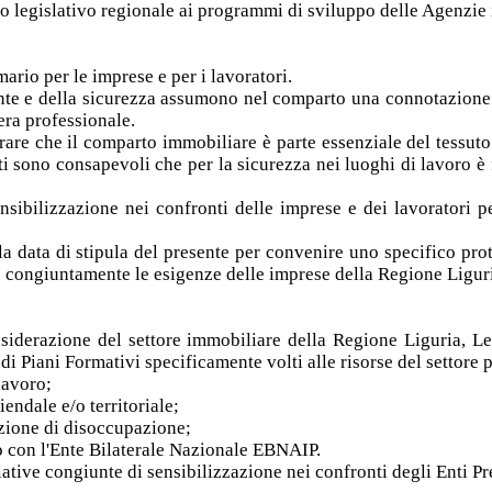
no legislativo regionale ai programmi di sviluppo delle Agenzie
ario per le imprese e per i lavoratori.
ente e della sicurezza assumono nel comparto una connotazione 
era professionale.
iarare che il comparto immobiliare è parte essenziale del tess
rti sono consapevoli che per la sicurezza nei luoghi di lavoro è
nsibilizzazione nei confronti delle imprese e dei lavoratori pe
la data di stipula del presente per convenire uno specifico pro
o congiuntamente le esigenze delle imprese della Regione Ligur
siderazione del settore immobiliare della Regione Liguria, Le
 di Piani Formativi specificamente volti alle risorse del settore pr
 lavoro;
iendale e/o territoriale;
izione di disoccupazione;
to con l'Ente Bilaterale Nazionale EBNAIP.
ative congiunte di sensibilizzazione nei confronti degli Enti Pr