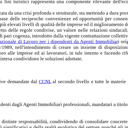
i fini turistici rappresenta una componente rilevante dell'ec
zata da una crisi profonda e strutturale, sta mettendo a dura pro
 base delle reciproche convenienze ed opportunità per consenti
più elevati livelli di qualità delle imprese ed il miglioramento 
petto delle regole condivise, un valore nelle relazioni sindaca
i pari cogenza, introdotto dalla vigente contrattazione collettiv
azionale di Lavoro per i dipendenti da Agenti Immobiliar
i or
/1989, nell'intendimento di creare un insieme di disposizioni
oro alle imprese ed ai lavoratori, in tale intento e facendo ri
e intesa condividono le soluzioni adottate.
ative demandate dal
CCNL
al secondo livello e tutte le materi
endenti dagli Agenti Immobiliari professionali, mandatari a titol
 e distinte responsabilità, condividendo di consolidare concrete
 significativi e della realtà evolutiva del settore nonché gli 