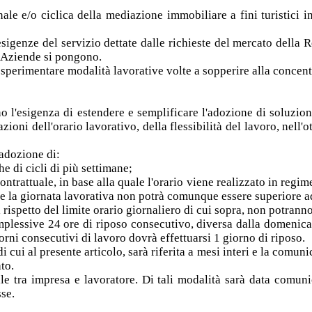
ale e/o ciclica della mediazione immobiliare a fini turistici in 
esigenze del servizio dettate dalle richieste del mercato della 
e Aziende si pongono.
i sperimentare modalità lavorative volte a sopperire alla concent
no l'esigenza di estendere e semplificare l'adozione di soluzi
zioni dell'orario lavorativo, della flessibilità del lavoro, nell'o
'adozione di:
he di cicli di più settimane;
contrattuale, in base alla quale l'orario viene realizzato in reg
e la giornata lavorativa non potrà comunque essere superiore a
l rispetto del limite orario giornaliero di cui sopra, non potr
omplessive 24 ore di riposo consecutivo, diversa dalla domenica
rni consecutivi di lavoro dovrà effettuarsi 1 giorno di riposo.
 cui al presente articolo, sarà riferita a mesi interi e la comuni
to.
le tra impresa e lavoratore. Di tali modalità sarà data comunica
se.