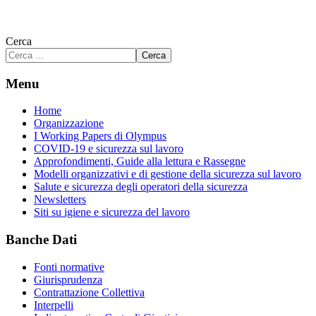
Cerca
Cerca
Menu
Home
Organizzazione
I Working Papers di Olympus
COVID-19 e sicurezza sul lavoro
Approfondimenti, Guide alla lettura e Rassegne
Modelli organizzativi e di gestione della sicurezza sul lavoro
Salute e sicurezza degli operatori della sicurezza
Newsletters
Siti su igiene e sicurezza del lavoro
Banche Dati
Fonti normative
Giurisprudenza
Contrattazione Collettiva
Interpelli