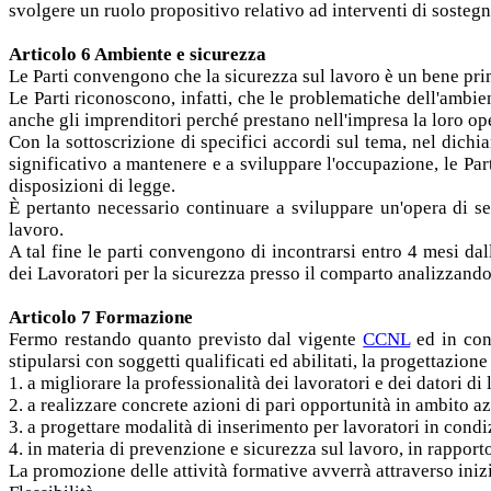
svolgere un ruolo propositivo relativo ad interventi di sosteg
Articolo 6 Ambiente e sicurezza
Le Parti convengono che la sicurezza sul lavoro è un bene prim
Le Parti riconoscono, infatti, che le problematiche dell'ambi
anche gli imprenditori perché prestano nell'impresa la loro op
Con la sottoscrizione di specifici accordi sul tema, nel dich
significativo a mantenere e a sviluppare l'occupazione, le Pa
disposizioni di legge.
È pertanto necessario continuare a sviluppare un'opera di se
lavoro.
A tal fine le parti convengono di incontrarsi entro 4 mesi dal
dei Lavoratori per la sicurezza presso il comparto analizzand
Articolo 7 Formazione
Fermo restando quanto previsto dal vigente
CCNL
ed in con
stipularsi con soggetti qualificati ed abilitati, la progettazione
1. a migliorare la professionalità dei lavoratori e dei datori di
2. a realizzare concrete azioni di pari opportunità in ambito az
3. a progettare modalità di inserimento per lavoratori in cond
4. in materia di prevenzione e sicurezza sul lavoro, in rappor
La promozione delle attività formative avverrà attraverso inizi