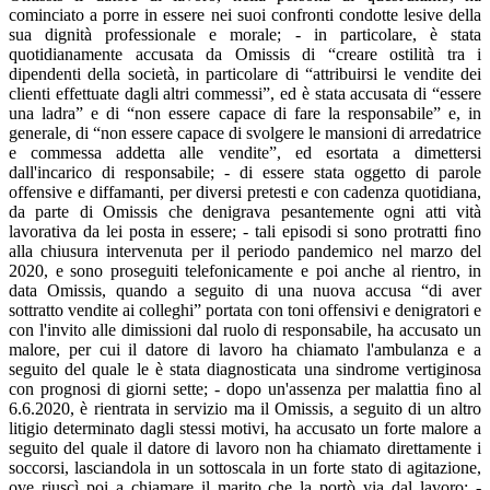
cominciato a porre in essere nei suoi confronti condotte lesive della
sua dignità professionale e morale; - in particolare, è stata
quotidianamente accusata da Omissis di “creare ostilità tra i
dipendenti della società, in particolare di “attribuirsi le vendite dei
clienti effettuate dagli altri commessi”, ed è stata accusata di “essere
una ladra” e di “non essere capace di fare la responsabile” e, in
generale, di “non essere capace di svolgere le mansioni di arredatrice
e commessa addetta alle vendite”, ed esortata a dimettersi
dall'incarico di responsabile; - di essere stata oggetto di parole
offensive e diffamanti, per diversi pretesti e con cadenza quotidiana,
da parte di Omissis che denigrava pesantemente ogni atti vità
lavorativa da lei posta in essere; - tali episodi si sono protratti ﬁno
alla chiusura intervenuta per il periodo pandemico nel marzo del
2020, e sono proseguiti telefonicamente e poi anche al rientro, in
data Omissis, quando a seguito di una nuova accusa “di aver
sottratto vendite ai colleghi” portata con toni offensivi e denigratori e
con l'invito alle dimissioni dal ruolo di responsabile, ha accusato un
malore, per cui il datore di lavoro ha chiamato l'ambulanza e a
seguito del quale le è stata diagnosticata una sindrome vertiginosa
con prognosi di giorni sette; - dopo un'assenza per malattia ﬁno al
6.6.2020, è rientrata in servizio ma il Omissis, a seguito di un altro
litigio determinato dagli stessi motivi, ha accusato un forte malore a
seguito del quale il datore di lavoro non ha chiamato direttamente i
soccorsi, lasciandola in un sottoscala in un forte stato di agitazione,
ove riuscì poi a chiamare il marito che la portò via dal lavoro; -