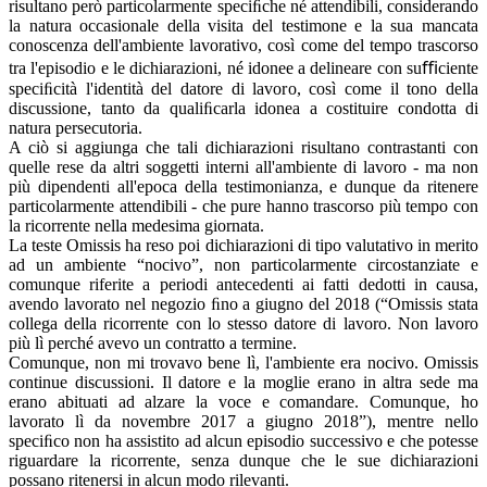
risultano però particolarmente speciﬁche né attendibili, considerando
la natura occasionale della visita del testimone e la sua mancata
conoscenza dell'ambiente lavorativo, così come del tempo trascorso
tra l'episodio e le dichiarazioni, né idonee a delineare con suﬃciente
speciﬁcità l'identità del datore di lavoro, così come il tono della
discussione, tanto da qualiﬁcarla idonea a costituire condotta di
natura persecutoria.
A ciò si aggiunga che tali dichiarazioni risultano contrastanti con
quelle rese da altri soggetti interni all'ambiente di lavoro - ma non
più dipendenti all'epoca della testimonianza, e dunque da ritenere
particolarmente attendibili - che pure hanno trascorso più tempo con
la ricorrente nella medesima giornata.
La teste Omissis ha reso poi dichiarazioni di tipo valutativo in merito
ad un ambiente “nocivo”, non particolarmente circostanziate e
comunque riferite a periodi antecedenti ai fatti dedotti in causa,
avendo lavorato nel negozio ﬁno a giugno del 2018 (“Omissis stata
collega della ricorrente con lo stesso datore di lavoro. Non lavoro
più lì perché avevo un contratto a termine.
Comunque, non mi trovavo bene lì, l'ambiente era nocivo. Omissis
continue discussioni. Il datore e la moglie erano in altra sede ma
erano abituati ad alzare la voce e comandare. Comunque, ho
lavorato lì da novembre 2017 a giugno 2018”), mentre nello
speciﬁco non ha assistito ad alcun episodio successivo e che potesse
riguardare la ricorrente, senza dunque che le sue dichiarazioni
possano ritenersi in alcun modo rilevanti.