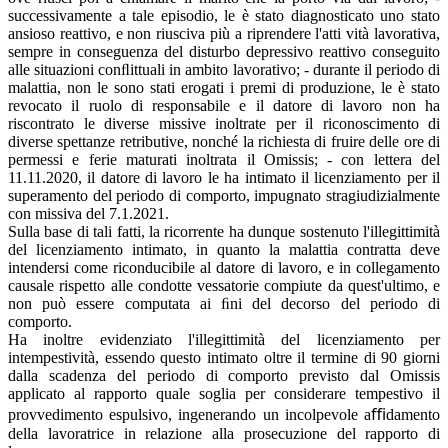
successivamente a tale episodio, le è stato diagnosticato uno stato
ansioso reattivo, e non riusciva più a riprendere l'atti vità lavorativa,
sempre in conseguenza del disturbo depressivo reattivo conseguito
alle situazioni conﬂittuali in ambito lavorativo; - durante il periodo di
malattia, non le sono stati erogati i premi di produzione, le è stato
revocato il ruolo di responsabile e il datore di lavoro non ha
riscontrato le diverse missive inoltrate per il riconoscimento di
diverse spettanze retributive, nonché la richiesta di fruire delle ore di
permessi e ferie maturati inoltrata il Omissis; - con lettera del
11.11.2020, il datore di lavoro le ha intimato il licenziamento per il
superamento del periodo di comporto, impugnato stragiudizialmente
con missiva del 7.1.2021.
Sulla base di tali fatti, la ricorrente ha dunque sostenuto l'illegittimità
del licenziamento intimato, in quanto la malattia contratta deve
intendersi come riconducibile al datore di lavoro, e in collegamento
causale rispetto alle condotte vessatorie compiute da quest'ultimo, e
non può essere computata ai ﬁni del decorso del periodo di
comporto.
Ha inoltre evidenziato l'illegittimità del licenziamento per
intempestività, essendo questo intimato oltre il termine di 90 giorni
dalla scadenza del periodo di comporto previsto dal Omissis
applicato al rapporto quale soglia per considerare tempestivo il
provvedimento espulsivo, ingenerando un incolpevole aﬃdamento
della lavoratrice in relazione alla prosecuzione del rapporto di