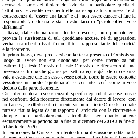
accuse da parte del titolare dell'azienda, in particolare quella di
“attribuirsi le vendite dei clienti effettuate dagli altri commessi” e di
conseguenza di “essere una ladra” e di “non essere capace di fare la
responsabile”, e di essere stata destinataria di “parole offensive e
diffamanti”.
Tuttavia, dalle dichiarazioni dei testi escussi, non può ritenersi
provata la sussistenza di tali quotidiane accuse, né di aggressioni
verbali o anche di dissidi frequenti tra il rappresentante della società
e la ricorrente.
In primo luogo, deve precisarsi che la stessa presenza di Omissis sul
luogo di lavoro non era quotidiana, per come riferito da più
testimoni (la teste Omissis e il teste Omissis che riferiscono di una
presenza o di qualche giorno per settimana), e già tale circostanza
vale a escludere che lo stesso avesse potuto porre in essere condotte
vessatorie in modo “quotidiano” o costante, così come invece
dedotto dalla parte ricorrente.
Con riferimento alla sussistenza di speciﬁci episodi di accuse mosse
nei confronti della ricorrente direttamente dal datore di lavoro, con
toni accesi, ne riferisce direttamente soltanto la teste Omissis la quale
tuttavia risulta legata da un rapporto di amicizia con la ricorrente e
dunque non particolarmente attendibile, per quanto attiene
esclusivamente al periodo dalla ﬁne di dicembre del 2019 alla ﬁne di
febbraio del 2020.
In particolare, la Omissis ha riferito di una discussione udita tra la
ricorrente e Omissis ove questo la accusava di registrare falsamente