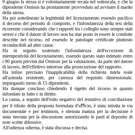
9 giugno la stessa si è volontariamente recata nel sottoscala, e che la
dipendente Omissis ha prontamente provveduto ad avvisare il marito
della stessa.
Ha poi sottolineato la legittimità del licenziamento essendo paciﬁco
il decorso del periodo di comporto, e l'infondatezza della tesi della
ricorrente considerando che i rapporti tra i colleghi sono sempre stati
sereni e che il datore di lavoro non ha mai posto in essere le condotte
descritte nel ricorso, ed essendo le patologie certiﬁcate piuttosto
riconducibili ad altre cause.
Ha in seguito sostenuto l'infondatezza dell'eccezione di
intempestività del licenziamento, essendo questo stato intimato entro
i 90 giorni previsti dal Omissis per la valutazione, da parte del datore
di lavoro, dell'effettivo interesse alla prosecuzione del rapporto.
Ha inﬁne precisato l'inapplicabilità della richiesta tutela reale
all'azienda resistente, per carenza del requisito dimensionale,
impiegando meno di 15 dipendenti.
Ha dunque concluso chiedendo il rigetto del ricorso in quanto
infondato in fatto e in diritto.
La causa, a seguito dell'esito negativo del tentativo di conciliazione
per il riﬁuto della proposta formulata d'uﬃcio, è stata istruita in via
documentale e per testimoni, e ritenuta matura per la decisione è
stata rinviata per la discussione autorizzando le parti al deposito di
note scritte difensive.
All'udienza odierna, è stata discussa e decisa.