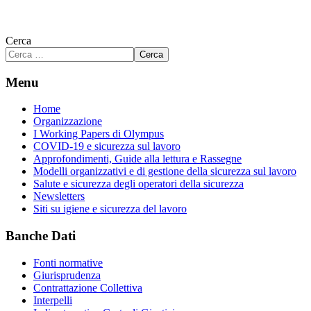
Cerca
Cerca
Menu
Home
Organizzazione
I Working Papers di Olympus
COVID-19 e sicurezza sul lavoro
Approfondimenti, Guide alla lettura e Rassegne
Modelli organizzativi e di gestione della sicurezza sul lavoro
Salute e sicurezza degli operatori della sicurezza
Newsletters
Siti su igiene e sicurezza del lavoro
Banche Dati
Fonti normative
Giurisprudenza
Contrattazione Collettiva
Interpelli