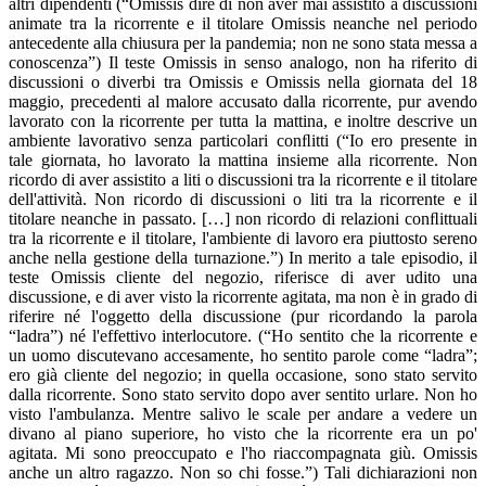
altri dipendenti (“Omissis dire di non aver mai assistito a discussioni
animate tra la ricorrente e il titolare Omissis neanche nel periodo
antecedente alla chiusura per la pandemia; non ne sono stata messa a
conoscenza”) Il teste Omissis in senso analogo, non ha riferito di
discussioni o diverbi tra Omissis e Omissis nella giornata del 18
maggio, precedenti al malore accusato dalla ricorrente, pur avendo
lavorato con la ricorrente per tutta la mattina, e inoltre descrive un
ambiente lavorativo senza particolari conﬂitti (“Io ero presente in
tale giornata, ho lavorato la mattina insieme alla ricorrente. Non
ricordo di aver assistito a liti o discussioni tra la ricorrente e il titolare
dell'attività. Non ricordo di discussioni o liti tra la ricorrente e il
titolare neanche in passato. […] non ricordo di relazioni conﬂittuali
tra la ricorrente e il titolare, l'ambiente di lavoro era piuttosto sereno
anche nella gestione della turnazione.”) In merito a tale episodio, il
teste Omissis cliente del negozio, riferisce di aver udito una
discussione, e di aver visto la ricorrente agitata, ma non è in grado di
riferire né l'oggetto della discussione (pur ricordando la parola
“ladra”) né l'effettivo interlocutore. (“Ho sentito che la ricorrente e
un uomo discutevano accesamente, ho sentito parole come “ladra”;
ero già cliente del negozio; in quella occasione, sono stato servito
dalla ricorrente. Sono stato servito dopo aver sentito urlare. Non ho
visto l'ambulanza. Mentre salivo le scale per andare a vedere un
divano al piano superiore, ho visto che la ricorrente era un po'
agitata. Mi sono preoccupato e l'ho riaccompagnata giù. Omissis
anche un altro ragazzo. Non so chi fosse.”) Tali dichiarazioni non