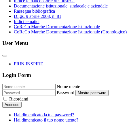
Indice tematico Corte di Giustizia
Documentazione istituzionale, sindacale e aziendale
Rassegna bibliografica
D.lgs. 9 aprile 2008, n. 81
Indici tematici
CoReCo Marche Documentazione Istituzionale
CoReCo Marche Documentazione Istituzionale (Cronologico)
User Menu
PRIN INSPIRE
Login Form
Nome utente
Password
Mostra password
Ricordami
Accesso
Hai dimenticato la tua password?
Hai dimenticato il tuo nome utente?