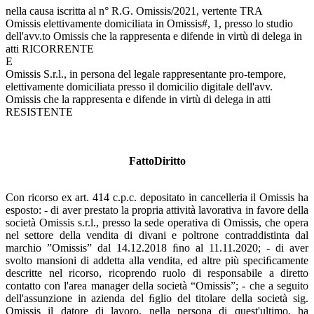
nella causa iscritta al n° R.G. Omissis/2021, vertente TRA
Omissis elettivamente domiciliata in Omissis#, 1, presso lo studio
dell'avv.to Omissis che la rappresenta e difende in virtù di delega in
atti RICORRENTE
E
Omissis S.r.l., in persona del legale rappresentante pro-tempore,
elettivamente domiciliata presso il domicilio digitale dell'avv.
Omissis che la rappresenta e difende in virtù di delega in atti
RESISTENTE
FattoDiritto
Con ricorso ex art. 414 c.p.c. depositato in cancelleria il Omissis ha
esposto: - di aver prestato la propria attività lavorativa in favore della
società Omissis s.r.l., presso la sede operativa di Omissis, che opera
nel settore della vendita di divani e poltrone contraddistinta dal
marchio ”Omissis” dal 14.12.2018 ﬁno al 11.11.2020; - di aver
svolto mansioni di addetta alla vendita, ed altre più speciﬁcamente
descritte nel ricorso, ricoprendo ruolo di responsabile a diretto
contatto con l'area manager della società “Omissis”; - che a seguito
dell'assunzione in azienda del ﬁglio del titolare della società sig.
Omissis il datore di lavoro, nella persona di quest'ultimo, ha