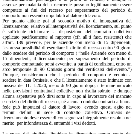
assenze per malattia della ricorrente possono legittimamente essere
computate ai ﬁni del recesso per superamento del periodo di
comporto non essendo imputabili al datore di lavoro.
Per quanto attiene poi al secondo motivo di impugnativa del
licenziamento, relativo all'intempestività del licenziamento, sul punto
è suffciente richiamare la disposizione del contratto collettivo
applicato paciﬁcamente al rapporto (cfr. all.ti fasc. resistente) che
all'art. 139 prevede, per le aziende con meno di 15 dipendenti,
l'espressa possibilità di esercitare il diritto di recesso entro 90 giorni
dallo scadere del periodo di comporto ( “nelle Aziende con meno di
15 dipendenti, il licenziamento per superamento del periodo di
comporto contrattuale potrà avvenire, a parità di condizioni, entro un
arco temporale di 90 Omissis giorni dal veriﬁcarsi dell'evento.”)
Dunque, considerando che il periodo di comporto è venuto a
scadere in data Omissis, e che il licenziamento è stato intimato con
missiva del 11.11.2020, meno di 90 giorni dopo, il termine indicato
nelle previsioni contrattuali collettive non risulta spirato, e dunque
alcuna aspettativa può dirsi sorta in capo al lavoratore del mancato
esercizio del diritto di recesso, né alcuna condotta contraria a buona
fede può imputarsi al datore di lavoro, avendo questi agito nei
termini deﬁniti in sede di contratto collettivo. Omissis del
licenziamento deve essere di conseguenza integralmente respinta nel
merito, per infondatezza di entrambi i vizi dedotti.
Le spese del giudizio, liquidate in dispositivo tenuto conto dei