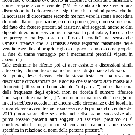
come proprie alcune vendite (“Mi è capitato di assistere a una
discussione tra la ricorrente e il sig. Omissis in cui mi pareva che lui
la accusasse di circostanze secondo me non vere; la scena è accaduta
di fronte alla mia postazione, credo di pomeriggio, e non sono sicura
del fatto che fossero presenti ad assistervi altri soggetti, anche se altri
dipendenti erano in servizio nel negozio. In particolare, l'accusa che
ho percepito era legata ad un “furto di vendite”, nel senso che
Omissis riteneva che la Omissis avesse registrato falsamente delle
vendite eseguite dal proprio ﬁglio - da poco assunto - come proprie,
al ﬁne di trarne vantaggio per i meccanismi premiali vigenti in
azienda.”).
Tale testimone ha riferito poi di aver assistito a discussioni simili
altre volte, “almeno tre o quattro” nei mesi di gennaio e febbraio.
Sul punto, deve rilevarsi che la stessa teste non ha reso una
descrizione circostanziata delle accuse che sarebbero state mosse alla
ricorrente (utilizzando il condizionale: “mi pareva”), né risulta sicura
della frequenza degli episodi (non ne ricorda il numero, riferisce
“non saprei dire quante” [..] “almeno tre o quattro volte”, né i giorni
in cui sarebbero accaduti) né ancora delle circostanze e dei luoghi in
cui sarebbero avvenute quelle successive alla prima del dicembre del
2019 (“non saprei dire se anche nelle discussioni successive alla
prima fossero presenti altri soggetti ad assistere, presumo di sì
considerando il luogo in cui si tenevano, ma non saprei essere
speciﬁca in relazione ai nomi delle persone presenti”).