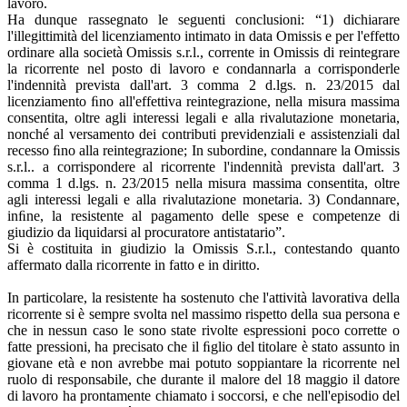
lavoro.
Ha dunque rassegnato le seguenti conclusioni: “1) dichiarare
l'illegittimità del licenziamento intimato in data Omissis e per l'effetto
ordinare alla società Omissis s.r.l., corrente in Omissis di reintegrare
la ricorrente nel posto di lavoro e condannarla a corrisponderle
l'indennità prevista dall'art. 3 comma 2 d.lgs. n. 23/2015 dal
licenziamento ﬁno all'effettiva reintegrazione, nella misura massima
consentita, oltre agli interessi legali e alla rivalutazione monetaria,
nonché al versamento dei contributi previdenziali e assistenziali dal
recesso ﬁno alla reintegrazione; In subordine, condannare la Omissis
s.r.l.. a corrispondere al ricorrente l'indennità prevista dall'art. 3
comma 1 d.lgs. n. 23/2015 nella misura massima consentita, oltre
agli interessi legali e alla rivalutazione monetaria. 3) Condannare,
inﬁne, la resistente al pagamento delle spese e competenze di
giudizio da liquidarsi al procuratore antistatario”.
Si è costituita in giudizio la Omissis S.r.l., contestando quanto
affermato dalla ricorrente in fatto e in diritto.
In particolare, la resistente ha sostenuto che l'attività lavorativa della
ricorrente si è sempre svolta nel massimo rispetto della sua persona e
che in nessun caso le sono state rivolte espressioni poco corrette o
fatte pressioni, ha precisato che il ﬁglio del titolare è stato assunto in
giovane età e non avrebbe mai potuto soppiantare la ricorrente nel
ruolo di responsabile, che durante il malore del 18 maggio il datore
di lavoro ha prontamente chiamato i soccorsi, e che nell'episodio del