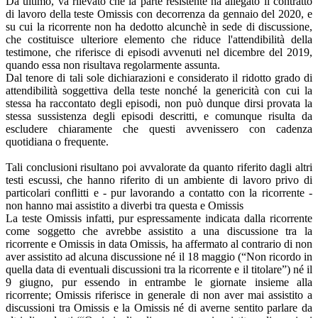
Da ultimo, va rilevato che la parte resistente ha allegato il contratto
di lavoro della teste Omissis con decorrenza da gennaio del 2020, e
su cui la ricorrente non ha dedotto alcunchè in sede di discussione,
che costituisce ulteriore elemento che riduce l'attendibilità della
testimone, che riferisce di episodi avvenuti nel dicembre del 2019,
quando essa non risultava regolarmente assunta.
Dal tenore di tali sole dichiarazioni e considerato il ridotto grado di
attendibilità soggettiva della teste nonché la genericità con cui la
stessa ha raccontato degli episodi, non può dunque dirsi provata la
stessa sussistenza degli episodi descritti, e comunque risulta da
escludere chiaramente che questi avvenissero con cadenza
quotidiana o frequente.
Tali conclusioni risultano poi avvalorate da quanto riferito dagli altri
testi escussi, che hanno riferito di un ambiente di lavoro privo di
particolari conﬂitti e - pur lavorando a contatto con la ricorrente -
non hanno mai assistito a diverbi tra questa e Omissis
La teste Omissis infatti, pur espressamente indicata dalla ricorrente
come soggetto che avrebbe assistito a una discussione tra la
ricorrente e Omissis in data Omissis, ha affermato al contrario di non
aver assistito ad alcuna discussione né il 18 maggio (“Non ricordo in
quella data di eventuali discussioni tra la ricorrente e il titolare”) né il
9 giugno, pur essendo in entrambe le giornate insieme alla
ricorrente; Omissis riferisce in generale di non aver mai assistito a
discussioni tra Omissis e la Omissis né di averne sentito parlare da