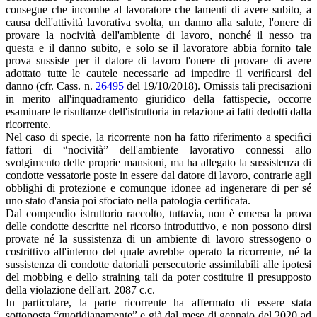
consegue che incombe al lavoratore che lamenti di avere subito, a
causa dell'attività lavorativa svolta, un danno alla salute, l'onere di
provare la nocività dell'ambiente di lavoro, nonché il nesso tra
questa e il danno subito, e solo se il lavoratore abbia fornito tale
prova sussiste per il datore di lavoro l'onere di provare di avere
adottato tutte le cautele necessarie ad impedire il veriﬁcarsi del
danno (cfr. Cass. n.
26495
del 19/10/2018). Omissis tali precisazioni
in merito all'inquadramento giuridico della fattispecie, occorre
esaminare le risultanze dell'istruttoria in relazione ai fatti dedotti dalla
ricorrente.
Nel caso di specie, la ricorrente non ha fatto riferimento a speciﬁci
fattori di “nocività” dell'ambiente lavorativo connessi allo
svolgimento delle proprie mansioni, ma ha allegato la sussistenza di
condotte vessatorie poste in essere dal datore di lavoro, contrarie agli
obblighi di protezione e comunque idonee ad ingenerare di per sé
uno stato d'ansia poi sfociato nella patologia certiﬁcata.
Dal compendio istruttorio raccolto, tuttavia, non è emersa la prova
delle condotte descritte nel ricorso introduttivo, e non possono dirsi
provate né la sussistenza di un ambiente di lavoro stressogeno o
costrittivo all'interno del quale avrebbe operato la ricorrente, né la
sussistenza di condotte datoriali persecutorie assimilabili alle ipotesi
del mobbing e dello straining tali da poter costituire il presupposto
della violazione dell'art. 2087 c.c.
In particolare, la parte ricorrente ha affermato di essere stata
sottoposta “quotidianamente” e già dal mese di gennaio del 2020 ad