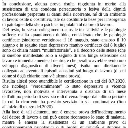
In conclusione, alcuna prova risulta raggiunta in merito alla
sussistenza di una condotta persecutoria o lesiva della dignità
professionale perpetrata ai danni della ricorrente, né di un ambiente
di lavoro ostile o costrittivo, tale da costituire la base per l'insorgenza
di patologie della sfera psichica imputabili al datore di lavoro.
Del resto, lo stesso collegamento causale tra l'attività e le patologie
sofferte risulta quantomeno dubbio, considerato che le patologie
certiﬁcate (sindrome vertiginosa il 18 maggio, stato ansioso il 10
giugno e in seguito stato depressivo reattivo certiﬁcato dal 8 luglio)
sono di chiara natura “multifattoriale”, e il decorso delle stesse (che
si sarebbe manifestato solo a seguito di una lunga astensione dal
lavoro e immediatamente al rientro, e che peraltro avrebbe avuto uno
sviluppo diagnostico di diversi mesi) risulta non direttamente
collegato ad eventuali episodi accaduti sul luogo di lavoro (di cui
come si è già chiarito non v'è alcuna prova).
Risulta altresì poco attendibile la certiﬁcazione in atti del 8.7.2020,
che ricollega “verosimilmente” lo stato depressivo a vicende
lavorative, non motivata e intervenuta a distanza di un mese
dall'ultimo periodo di servizio e di diverso tempo dall'ultimo periodo
in cui la ricorrente ha prestato servizio in via continuativa (ﬁno
all'inizio di marzo del 2020).
Alla luce di tali elementi, non è emersa prova dell'inadempimento
del datore di lavoro a cui può essere riconnesso lo stato di malattia,
mentre è emersa la sussistenza di un ambiente privo di
condizionamenti psicologici o di proﬁli di criticità, e dunque le