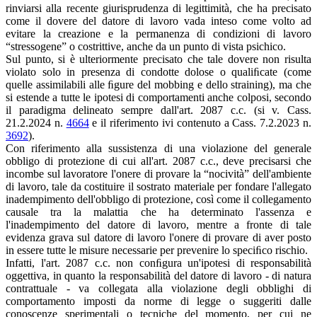
rinviarsi alla recente giurisprudenza di legittimità, che ha precisato
come il dovere del datore di lavoro vada inteso come volto ad
evitare la creazione e la permanenza di condizioni di lavoro
“stressogene” o costrittive, anche da un punto di vista psichico.
Sul punto, si è ulteriormente precisato che tale dovere non risulta
violato solo in presenza di condotte dolose o qualiﬁcate (come
quelle assimilabili alle ﬁgure del mobbing e dello straining), ma che
si estende a tutte le ipotesi di comportamenti anche colposi, secondo
il paradigma delineato sempre dall'art. 2087 c.c. (si v. Cass.
21.2.2024 n.
4664
e il riferimento ivi contenuto a Cass. 7.2.2023 n.
3692
).
Con riferimento alla sussistenza di una violazione del generale
obbligo di protezione di cui all'art. 2087 c.c., deve precisarsi che
incombe sul lavoratore l'onere di provare la “nocività” dell'ambiente
di lavoro, tale da costituire il sostrato materiale per fondare l'allegato
inadempimento dell'obbligo di protezione, così come il collegamento
causale tra la malattia che ha determinato l'assenza e
l'inadempimento del datore di lavoro, mentre a fronte di tale
evidenza grava sul datore di lavoro l'onere di provare di aver posto
in essere tutte le misure necessarie per prevenire lo speciﬁco rischio.
Infatti, l'art. 2087 c.c. non conﬁgura un'ipotesi di responsabilità
oggettiva, in quanto la responsabilità del datore di lavoro - di natura
contrattuale - va collegata alla violazione degli obblighi di
comportamento imposti da norme di legge o suggeriti dalle
conoscenze sperimentali o tecniche del momento, per cui ne