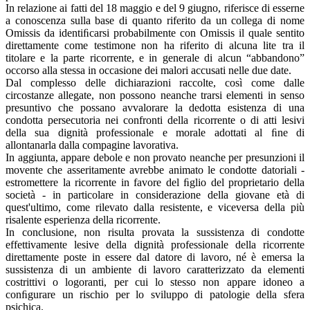
In relazione ai fatti del 18 maggio e del 9 giugno, riferisce di esserne
a conoscenza sulla base di quanto riferito da un collega di nome
Omissis da identiﬁcarsi probabilmente con Omissis il quale sentito
direttamente come testimone non ha riferito di alcuna lite tra il
titolare e la parte ricorrente, e in generale di alcun “abbandono”
occorso alla stessa in occasione dei malori accusati nelle due date.
Dal complesso delle dichiarazioni raccolte, così come dalle
circostanze allegate, non possono neanche trarsi elementi in senso
presuntivo che possano avvalorare la dedotta esistenza di una
condotta persecutoria nei confronti della ricorrente o di atti lesivi
della sua dignità professionale e morale adottati al ﬁne di
allontanarla dalla compagine lavorativa.
In aggiunta, appare debole e non provato neanche per presunzioni il
movente che asseritamente avrebbe animato le condotte datoriali -
estromettere la ricorrente in favore del ﬁglio del proprietario della
società - in particolare in considerazione della giovane età di
quest'ultimo, come rilevato dalla resistente, e viceversa della più
risalente esperienza della ricorrente.
In conclusione, non risulta provata la sussistenza di condotte
effettivamente lesive della dignità professionale della ricorrente
direttamente poste in essere dal datore di lavoro, né è emersa la
sussistenza di un ambiente di lavoro caratterizzato da elementi
costrittivi o logoranti, per cui lo stesso non appare idoneo a
conﬁgurare un rischio per lo sviluppo di patologie della sfera
psichica.