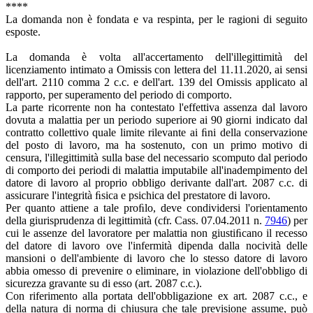
****
La domanda non è fondata e va respinta, per le ragioni di seguito
esposte.
La domanda è volta all'accertamento dell'illegittimità del
licenziamento intimato a Omissis con lettera del 11.11.2020, ai sensi
dell'art. 2110 comma 2 c.c. e dell'art. 139 del Omissis applicato al
rapporto, per superamento del periodo di comporto.
La parte ricorrente non ha contestato l'effettiva assenza dal lavoro
dovuta a malattia per un periodo superiore ai 90 giorni indicato dal
contratto collettivo quale limite rilevante ai ﬁni della conservazione
del posto di lavoro, ma ha sostenuto, con un primo motivo di
censura, l'illegittimità sulla base del necessario scomputo dal periodo
di comporto dei periodi di malattia imputabile all'inadempimento del
datore di lavoro al proprio obbligo derivante dall'art. 2087 c.c. di
assicurare l'integrità ﬁsica e psichica del prestatore di lavoro.
Per quanto attiene a tale proﬁlo, deve condividersi l'orientamento
della giurisprudenza di legittimità (cfr. Cass. 07.04.2011 n.
7946
) per
cui le assenze del lavoratore per malattia non giustiﬁcano il recesso
del datore di lavoro ove l'infermità dipenda dalla nocività delle
mansioni o dell'ambiente di lavoro che lo stesso datore di lavoro
abbia omesso di prevenire o eliminare, in violazione dell'obbligo di
sicurezza gravante su di esso (art. 2087 c.c.).
Con riferimento alla portata dell'obbligazione ex art. 2087 c.c., e
della natura di norma di chiusura che tale previsione assume, può