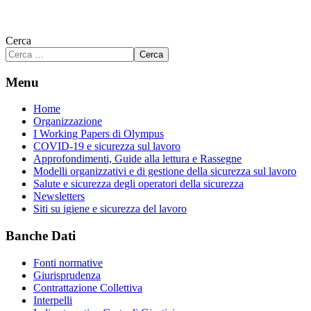
Cerca
Cerca
Menu
Home
Organizzazione
I Working Papers di Olympus
COVID-19 e sicurezza sul lavoro
Approfondimenti, Guide alla lettura e Rassegne
Modelli organizzativi e di gestione della sicurezza sul lavoro
Salute e sicurezza degli operatori della sicurezza
Newsletters
Siti su igiene e sicurezza del lavoro
Banche Dati
Fonti normative
Giurisprudenza
Contrattazione Collettiva
Interpelli