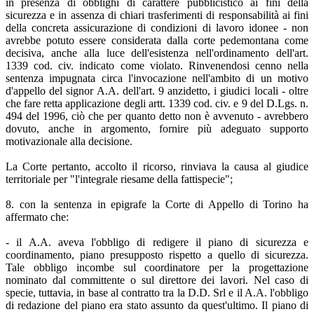
in presenza di obblighi di carattere pubblicistico ai fini della
sicurezza e in assenza di chiari trasferimenti di responsabilità ai fini
della concreta assicurazione di condizioni di lavoro idonee - non
avrebbe potuto essere considerata dalla corte pedemontana come
decisiva, anche alla luce dell'esistenza nell'ordinamento dell'art.
1339 cod. civ. indicato come violato. Rinvenendosi cenno nella
sentenza impugnata circa l'invocazione nell'ambito di un motivo
d'appello del signor A.A. dell'art. 9 anzidetto, i giudici locali - oltre
che fare retta applicazione degli artt. 1339 cod. civ. e 9 del D.Lgs. n.
494 del 1996, ciò che per quanto detto non è avvenuto - avrebbero
dovuto, anche in argomento, fornire più adeguato supporto
motivazionale alla decisione.
La Corte pertanto, accolto il ricorso, rinviava la causa al giudice
territoriale per "l'integrale riesame della fattispecie";
8. con la sentenza in epigrafe la Corte di Appello di Torino ha
affermato che:
- il A.A. aveva l'obbligo di redigere il piano di sicurezza e
coordinamento, piano presupposto rispetto a quello di sicurezza.
Tale obbligo incombe sul coordinatore per la progettazione
nominato dal committente o sul direttore dei lavori. Nel caso di
specie, tuttavia, in base al contratto tra la D.D. Srl e il A.A. l'obbligo
di redazione del piano era stato assunto da quest'ultimo. Il piano di