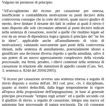
Valgono tre premesse di principio:
"All'accoglimento del ricorso per cassazione per omessa,
insufficiente o contraddittoria motivazione su punti decisivi della
controversia consegue che la corte del rinvio, quale nuovo giudice di
merito, deve limitare il riesame dei fatti in ordine ai quali il rinvio è
stato disposto alle sole circostanze attinenti ai punti decisivi indicati
nella sentenza di cassazione, nonché a quelle che risultino legate ad
essi da un nesso di dipendenza logica (giusta il principio del "ne bis
in idem", applicabile anche all'annullamento di vizio di
motivazione), valutando nuovamente quei punti della controversia
ritenuti, nella sentenza di annullamento, potenzialmente idonei a
giustificare una decisione diversa rispetto a quella annullata, salvo il
suo potere di un nuovo apprezzamento complessivo della vicenda
processuale, ma fermi, peraltro, i rilievi contenuti nella sentenza di
cassazione in relazione alle statuizioni di appello cassate (Cass. Sez.
3, sentenza n. 8244 del 20/04/2005);
"Il ricorso per cassazione avverso una sentenza emessa a seguito di
rinvio disposto a norma dell'art. 383 cod. proc. civ. è disciplinato,
quanto ai motivi deducibili, dalla legge temporalmente in vigore
all'epoca della proposizione dell'impugnazione, in base al generale
principio processuale "tempus regit actum" ed a quello secondo cui
il giudizio di rinvio, a seguito di cassazione, integra una nuova ed
autonoma fase processuale di natura rescissoria. Da ciò consegue