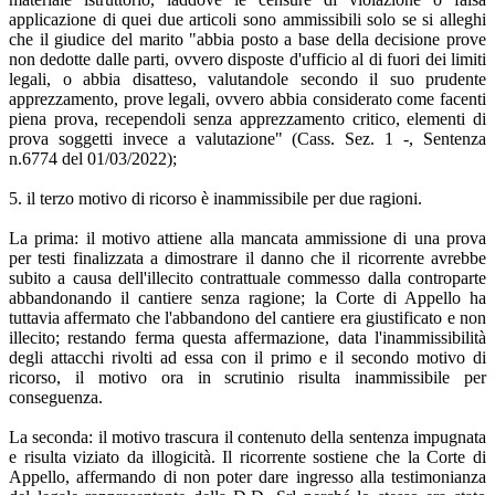
applicazione di quei due articoli sono ammissibili solo se si alleghi
che il giudice del marito "abbia posto a base della decisione prove
non dedotte dalle parti, ovvero disposte d'ufficio al di fuori dei limiti
legali, o abbia disatteso, valutandole secondo il suo prudente
apprezzamento, prove legali, ovvero abbia considerato come facenti
piena prova, recependoli senza apprezzamento critico, elementi di
prova soggetti invece a valutazione" (Cass. Sez. 1 -, Sentenza
n.6774 del 01/03/2022);
5. il terzo motivo di ricorso è inammissibile per due ragioni.
La prima: il motivo attiene alla mancata ammissione di una prova
per testi finalizzata a dimostrare il danno che il ricorrente avrebbe
subito a causa dell'illecito contrattuale commesso dalla controparte
abbandonando il cantiere senza ragione; la Corte di Appello ha
tuttavia affermato che l'abbandono del cantiere era giustificato e non
illecito; restando ferma questa affermazione, data l'inammissibilità
degli attacchi rivolti ad essa con il primo e il secondo motivo di
ricorso, il motivo ora in scrutinio risulta inammissibile per
conseguenza.
La seconda: il motivo trascura il contenuto della sentenza impugnata
e risulta viziato da illogicità. Il ricorrente sostiene che la Corte di
Appello, affermando di non poter dare ingresso alla testimonianza