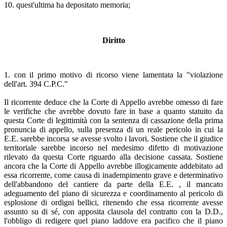
10. quest'ultima ha depositato memoria;
Diritto
1. con il primo motivo di ricorso viene lamentata la "violazione
dell'art. 394 C.P.C."
Il ricorrente deduce che la Corte di Appello avrebbe omesso di fare
le verifiche che avrebbe dovuto fare in base a quanto statuito da
questa Corte di legittimità con la sentenza di cassazione della prima
pronuncia di appello, sulla presenza di un reale pericolo in cui la
E.E. sarebbe incorsa se avesse svolto i lavori. Sostiene che il giudice
territoriale sarebbe incorso nel medesimo difetto di motivazione
rilevato da questa Corte riguardo alla decisione cassata. Sostiene
ancora che la Corte di Appello avrebbe illogicamente addebitato ad
essa ricorrente, come causa di inadempimento grave e determinativo
dell'abbandono del cantiere da parte della E.E. , il mancato
adeguamento del piano di sicurezza e coordinamento al pericolo di
esplosione di ordigni bellici, ritenendo che essa ricorrente avesse
assunto su di sé, con apposita clausola del contratto con la D.D.,
l'obbligo di redigere quel piano laddove era pacifico che il piano