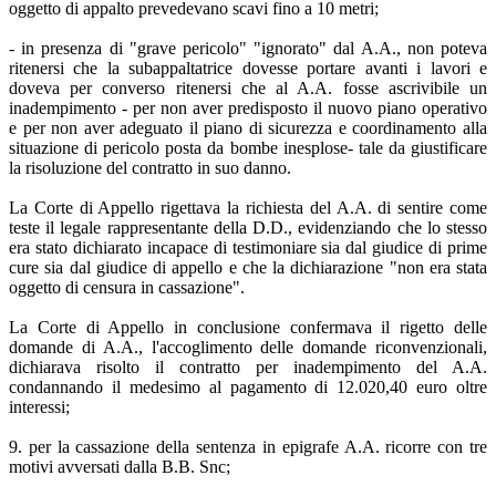
oggetto di appalto prevedevano scavi fino a 10 metri;
- in presenza di "grave pericolo" "ignorato" dal A.A., non poteva
ritenersi che la subappaltatrice dovesse portare avanti i lavori e
doveva per converso ritenersi che al A.A. fosse ascrivibile un
inadempimento - per non aver predisposto il nuovo piano operativo
e per non aver adeguato il piano di sicurezza e coordinamento alla
situazione di pericolo posta da bombe inesplose- tale da giustificare
la risoluzione del contratto in suo danno.
La Corte di Appello rigettava la richiesta del A.A. di sentire come
teste il legale rappresentante della D.D., evidenziando che lo stesso
era stato dichiarato incapace di testimoniare sia dal giudice di prime
cure sia dal giudice di appello e che la dichiarazione "non era stata
oggetto di censura in cassazione".
La Corte di Appello in conclusione confermava il rigetto delle
domande di A.A., l'accoglimento delle domande riconvenzionali,
dichiarava risolto il contratto per inadempimento del A.A.
condannando il medesimo al pagamento di 12.020,40 euro oltre
interessi;
9. per la cassazione della sentenza in epigrafe A.A. ricorre con tre
motivi avversati dalla B.B. Snc;