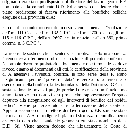
originario era stato predisposto dal direttore dei lavori geom. F.F.
nominato dalla committente D.D. Srl e senza considerare che nel
piano predisposto si faceva riferimento alle bonifiche belliche
eseguite dalla provincia di A;
2. con il secondo motivo di ricorso viene lamentata "violazione
dell'art. 111 Cost. dell'art. 132 C.P.C., dell'art. 2700 c.c., degli artt.
115 e 116 C.P.C., dell'art. 2697 c.c. in relazione all'art.360, primo
comma, n. 3 C.P.C.".
La ricorrente sostiene che la sentenza sia motivata solo in apparenza
facendo essa riferimento ad una situazione di pericolo confermata
"da ampio riscontro probatorio" documentale e testimoniale laddove
invece, quanto ai documenti agli atti, la certificazione della provincia
di A attestava l'avvenuta bonifica, le foto aeree della R erano
insignificanti perché "prive di data" e senz'altro anteriori alla
esecuzione della bonifica, la testimonianza della Dottoressa G.G. era
sostanzialmente priva di pregio perché la teste "era un funzionario
amministrativo ma non vi era prova che rappresentasse l'organo
deputato alla ricognizione ed agli interventi di bonifica dei residui
bellici". Viene poi sostenuto che l'affermazione della Corte di
Appello secondo cui il direttore dei lavori geom. F.F. sarebbe stato
incaricato da A.A. di redigere il piano di sicurezza e coordinamento
era errata dato che il suddetto geometra era stato nominato dalla
D.D. Srl. Viene ancora dedotto che illogicamente la Corte di