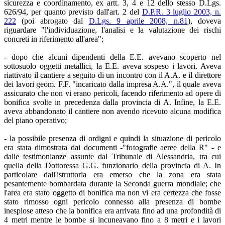
sicurezza e coordinamento, ex artt. 3, 4 e 12 dello stesso D.Lgs.
626/94, per quanto previsto dall'art. 2 del
D.P.R. 3 luglio 2003, n.
222
(poi abrogato dal
D.Lgs. 9 aprile 2008, n.81
), doveva
riguardare "l'individuazione, l'analisi e la valutazione dei rischi
concreti in riferimento all'area";
- dopo che alcuni dipendenti della E.E. avevano scoperto nel
sottosuolo oggetti metallici, la E.E. aveva sospeso i lavori. Aveva
riattivato il cantiere a seguito di un incontro con il A.A. e il direttore
dei lavori geom. F.F. "incaricato dalla impresa A.A.", il quale aveva
assicurato che non vi erano pericoli, facendo riferimento ad opere di
bonifica svolte in precedenza dalla provincia di A. Infine, la E.E.
aveva abbandonato il cantiere non avendo ricevuto alcuna modifica
del piano operativo;
- la possibile presenza di ordigni e quindi la situazione di pericolo
era stata dimostrata dai documenti -"fotografie aeree della R" - e
dalle testimonianze assunte dal Tribunale di Alessandria, tra cui
quella della Dottoressa G.G. funzionario della provincia di A. In
particolare dall'istruttoria era emerso che la zona era stata
pesantemente bombardata durante la Seconda guerra mondiale; che
l'area era stato oggetto di bonifica ma non vi era certezza che fosse
stato rimosso ogni pericolo connesso alla presenza di bombe
inesplose atteso che la bonifica era arrivata fino ad una profondità di
4 metri mentre le bombe si incuneavano fino a 8 metri e i lavori