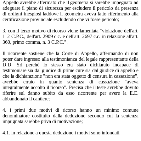
Appello avrebbe affermato che il geometra si sarebbe impegnato ad
adeguare il piano di sicurezza per escludere il pericolo da presenza
di ordigni inesplosi laddove il geometra aveva fatto riferimento alla
certificazione provinciale escludendo che vi fosse pericolo;
3. con il terzo motivo di ricorso viene lamentata "violazione dell'art.
112 C.P.C., dell'art. 2909 c.c. e dell'art. 2697 c.c. in relazione all'art.
360, primo comma, n. 3 C.P.C.".
Il ricorrente sostiene che la Corte di Appello, affermando di non
poter dare ingresso alla testimonianza del legale rappresentante della
D.D. Srl perché lo stesso era stato dichiarato incapace di
testimoniare sia dal giudice di prime cure sia dal giudice di appello e
che la dichiarazione "non era stata oggetto di censura in cassazione",
avrebbe errato in quanto sentenza di cassazione "aveva
integralmente accolto il ricorso". Precisa che il teste avrebbe dovuto
riferire sul danno subito da esso ricorrente per avere la E.E.
abbandonato il cantiere;
4. i primi due motivi di ricorso hanno un minimo comune
denominatore costituito dalla deduzione secondo cui la sentenza
impugnata sarebbe priva di motivazione;
4.1. in relazione a questa deduzione i motivi sono infondati.