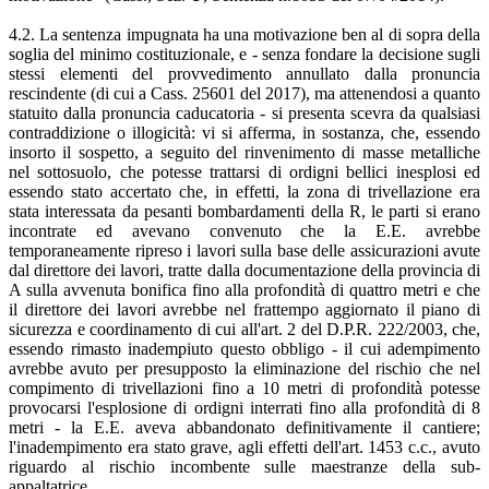
4.2. La sentenza impugnata ha una motivazione ben al di sopra della
soglia del minimo costituzionale, e - senza fondare la decisione sugli
stessi elementi del provvedimento annullato dalla pronuncia
rescindente (di cui a Cass. 25601 del 2017), ma attenendosi a quanto
statuito dalla pronuncia caducatoria - si presenta scevra da qualsiasi
contraddizione o illogicità: vi si afferma, in sostanza, che, essendo
insorto il sospetto, a seguito del rinvenimento di masse metalliche
nel sottosuolo, che potesse trattarsi di ordigni bellici inesplosi ed
essendo stato accertato che, in effetti, la zona di trivellazione era
stata interessata da pesanti bombardamenti della R, le parti si erano
incontrate ed avevano convenuto che la E.E. avrebbe
temporaneamente ripreso i lavori sulla base delle assicurazioni avute
dal direttore dei lavori, tratte dalla documentazione della provincia di
A sulla avvenuta bonifica fino alla profondità di quattro metri e che
il direttore dei lavori avrebbe nel frattempo aggiornato il piano di
sicurezza e coordinamento di cui all'art. 2 del D.P.R. 222/2003, che,
essendo rimasto inadempiuto questo obbligo - il cui adempimento
avrebbe avuto per presupposto la eliminazione del rischio che nel
compimento di trivellazioni fino a 10 metri di profondità potesse
provocarsi l'esplosione di ordigni interrati fino alla profondità di 8
metri - la E.E. aveva abbandonato definitivamente il cantiere;
l'inadempimento era stato grave, agli effetti dell'art. 1453 c.c., avuto
riguardo al rischio incombente sulle maestranze della sub-
appaltatrice.