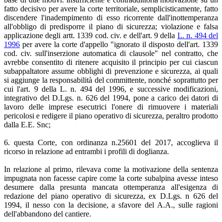
fatto decisivo per avere la corte territoriale, semplicisticamente, fatto
discendere l'inadempimento di esso ricorrente dall'inottemperanza
all'obbligo di predisporre il piano di sicurezza; violazione e falsa
applicazione degli artt. 1339 cod. civ. e dell'art. 9 della
L. n. 494 del
1996
per avere la corte d'appello "ignorato il disposto dell'art. 1339
cod. civ. sull'inserzione automatica di clausole" nel contratto, che
avrebbe consentito di ritenere acquisito il principio per cui ciascun
subappaltatore assume obblighi di prevenzione e sicurezza, ai quali
si aggiunge la responsabilità del committente, nonché soprattutto per
cui l'art. 9 della L. n. 494 del 1996, e successive modificazioni,
integrativo del D.Lgs. n. 626 del 1994, pone a carico dei datori di
lavoro delle imprese esecutrici l'onere di rimuovere i materiali
pericolosi e redigere il piano operativo di sicurezza, peraltro prodotto
dalla E.E. Snc;
6. questa Corte, con ordinanza n.25601 del 2017, accoglieva il
ricorso in relazione ad entrambi i profili di doglianza.
In relazione al primo, rilevava come la motivazione della sentenza
impugnata non facesse capire come la corte subalpina avesse inteso
desumere dalla presunta mancata ottemperanza all'esigenza di
redazione del piano operativo di sicurezza, ex D.Lgs. n 626 del
1994, il nesso con la decisione, a sfavore del A.A., sulle ragioni
dell'abbandono del cantiere.