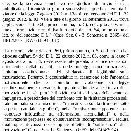
che, se la sentenza conclusiva del giudizio di rinvio è stata
pubblicata dal trentesimo giorno successivo a quello di entrata in
vigore della legge 7 agosto 2012, n. 134, di conversione del D.L. 22
giugno 2012, n. 83, vale a dire dal giorno 11 settembre 2012, trova
applicazione l'art. 360, primo comma, n. 5), cod. proc. civ. nella
nuova formulazione restrittiva introdotta dell'art. 54, primo comma,
lett. b), del suddetto D.L." (Cass. Sez. 6 - 3, Sentenza n. 26654 del
18/12/2014 (RV. 633893 - 01);
"La riformulazione dell'art. 360, primo comma, n. 5, cod. proc. civ.,
disposta dall'art. 54 del D.L. 22 giugno 2012, n. 83, conv. in legge 7
agosto 2012, n. 134, deve essere interpretata, alla luce dei canoni
ermeneutici dettati dall'art. 12 delle preleggi, come riduzione al
"minimo costituzionale" del sindacato di legittimità sulla
motivazione. Pertanto, è denunciabile in cassazione solo l'anomalia
motivazionale che si tramuta in violazione di legge
costituzionalmente rilevante, in quanto attinente all'esistenza della
motivazione in sé, purché il vizio risulti dal testo della sentenza
impugnata, a prescindere dal confronto con le risultanze processuali.
Tale anomalia si esaurisce nella "mancanza assoluta di motivi sotto
l'aspetto materiale e grafico", nella "motivazione apparente", nel
"contrasto irriducibile tra affermazioni inconciliabili" e nella
"motivazione perplessa ed obiettivamente incomprensibile", esclusa
qualunque rilevanza del semplice difetto di "sufficienza" della
motivazione" (Cass., Sez. U, Sentenza n.8053 del 07/04/2014).