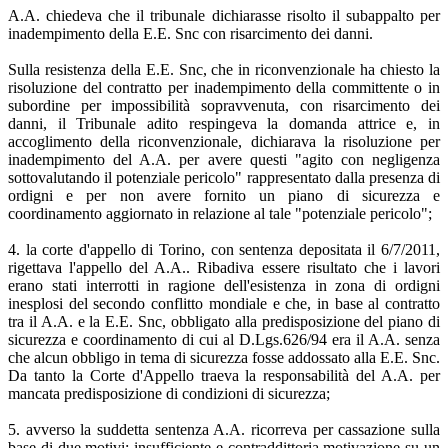
A.A. chiedeva che il tribunale dichiarasse risolto il subappalto per
inadempimento della E.E. Snc con risarcimento dei danni.
Sulla resistenza della E.E. Snc, che in riconvenzionale ha chiesto la
risoluzione del contratto per inadempimento della committente o in
subordine per impossibilità sopravvenuta, con risarcimento dei
danni, il Tribunale adito respingeva la domanda attrice e, in
accoglimento della riconvenzionale, dichiarava la risoluzione per
inadempimento del A.A. per avere questi "agito con negligenza
sottovalutando il potenziale pericolo" rappresentato dalla presenza di
ordigni e per non avere fornito un piano di sicurezza e
coordinamento aggiornato in relazione al tale "potenziale pericolo";
4. la corte d'appello di Torino, con sentenza depositata il 6/7/2011,
rigettava l'appello del A.A.. Ribadiva essere risultato che i lavori
erano stati interrotti in ragione dell'esistenza in zona di ordigni
inesplosi del secondo conflitto mondiale e che, in base al contratto
tra il A.A. e la E.E. Snc, obbligato alla predisposizione del piano di
sicurezza e coordinamento di cui al D.Lgs.626/94 era il A.A. senza
che alcun obbligo in tema di sicurezza fosse addossato alla E.E. Snc.
Da tanto la Corte d'Appello traeva la responsabilità del A.A. per
mancata predisposizione di condizioni di sicurezza;
5. avverso la suddetta sentenza A.A. ricorreva per cassazione sulla
base di due motivi: insufficiente e contraddittoria motivazione su un