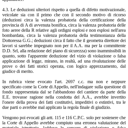
4.3. Le deduzioni ulteriori rispetto a quella di difetto motivazionale,
veicolate sia con il primo che con il secondo motivo di ricorso
(deduzioni circa la valenza probatoria della certificazione della
provincia di A di avvenuta bonifica, circa la valenza probatoria delle
foto aeree della R relative agli ordigni esplosi e non esplosi nell'area
bombardata, circa la valenza probatoria della testimonianza della
Dottoressa G.G.; deduzioni circa il fatto che il geometra direttore dei
lavori si sarebbe impegnato non per il A.A. ma per la committente
D.D. Srl, alla redazione del piano di sicurezza) sono inammissibili in
quanto, sotto l'apparente deduzione del vizio di violazione o falsa
applicazione di legge, mirano, in realtà, ad una rivalutazione delle
prove o dei fatti storici operata, con logico apprezzamento, dal
giudice di merito.
In rubrica viene evocato l'art. 2697 c.c. ma non e neppure
specificato come la Corte di Appello, nell'indagare sulla questione di
fondo rappresentata dal se l'abbandono del cantiere da parte della
E.E. trovasse ragione nella condotta del A.A., avrebbe invertito
l'onere della prova dei fatti costitutivi, impeditivi o estintivi, tra le
due parti o avrebbe mal applicato la regola finale di giudizio.
Vengono poi evocati gli artt. 115 e 116 C.P.C. solo per sostenere che
la Corte di Appello avrebbe compiuto una erronea valutazione del
materiale istruttorio, laddove le censure di violazione o falsa