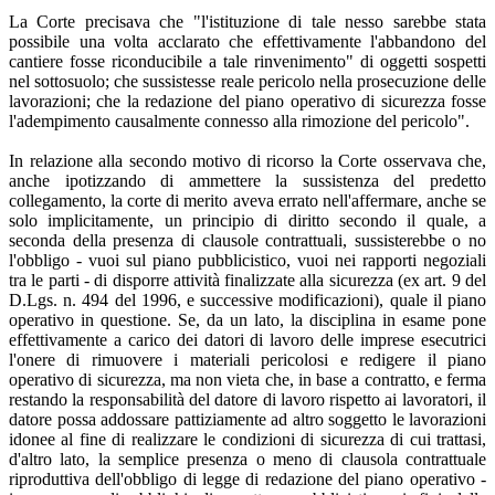
La Corte precisava che "l'istituzione di tale nesso sarebbe stata
possibile una volta acclarato che effettivamente l'abbandono del
cantiere fosse riconducibile a tale rinvenimento" di oggetti sospetti
nel sottosuolo; che sussistesse reale pericolo nella prosecuzione delle
lavorazioni; che la redazione del piano operativo di sicurezza fosse
l'adempimento causalmente connesso alla rimozione del pericolo".
In relazione alla secondo motivo di ricorso la Corte osservava che,
anche ipotizzando di ammettere la sussistenza del predetto
collegamento, la corte di merito aveva errato nell'affermare, anche se
solo implicitamente, un principio di diritto secondo il quale, a
seconda della presenza di clausole contrattuali, sussisterebbe o no
l'obbligo - vuoi sul piano pubblicistico, vuoi nei rapporti negoziali
tra le parti - di disporre attività finalizzate alla sicurezza (ex art. 9 del
D.Lgs. n. 494 del 1996, e successive modificazioni), quale il piano
operativo in questione. Se, da un lato, la disciplina in esame pone
effettivamente a carico dei datori di lavoro delle imprese esecutrici
l'onere di rimuovere i materiali pericolosi e redigere il piano
operativo di sicurezza, ma non vieta che, in base a contratto, e ferma
restando la responsabilità del datore di lavoro rispetto ai lavoratori, il
datore possa addossare pattiziamente ad altro soggetto le lavorazioni
idonee al fine di realizzare le condizioni di sicurezza di cui trattasi,
d'altro lato, la semplice presenza o meno di clausola contrattuale
riproduttiva dell'obbligo di legge di redazione del piano operativo -