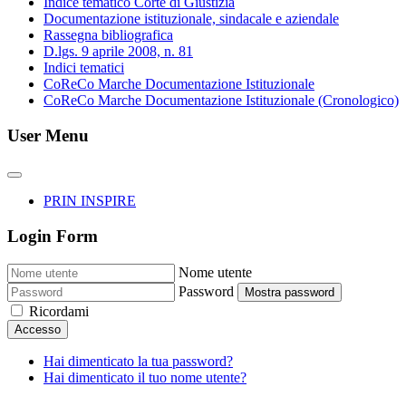
Indice tematico Corte di Giustizia
Documentazione istituzionale, sindacale e aziendale
Rassegna bibliografica
D.lgs. 9 aprile 2008, n. 81
Indici tematici
CoReCo Marche Documentazione Istituzionale
CoReCo Marche Documentazione Istituzionale (Cronologico)
User Menu
PRIN INSPIRE
Login Form
Nome utente
Password
Mostra password
Ricordami
Accesso
Hai dimenticato la tua password?
Hai dimenticato il tuo nome utente?