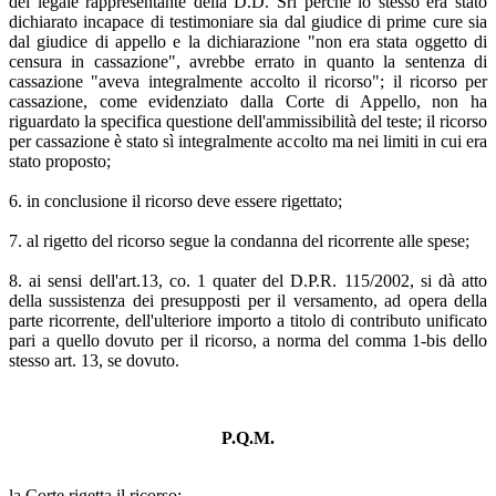
del legale rappresentante della D.D. Srl perché lo stesso era stato
dichiarato incapace di testimoniare sia dal giudice di prime cure sia
dal giudice di appello e la dichiarazione "non era stata oggetto di
censura in cassazione", avrebbe errato in quanto la sentenza di
cassazione "aveva integralmente accolto il ricorso"; il ricorso per
cassazione, come evidenziato dalla Corte di Appello, non ha
riguardato la specifica questione dell'ammissibilità del teste; il ricorso
per cassazione è stato sì integralmente accolto ma nei limiti in cui era
stato proposto;
6. in conclusione il ricorso deve essere rigettato;
7. al rigetto del ricorso segue la condanna del ricorrente alle spese;
8. ai sensi dell'art.13, co. 1 quater del D.P.R. 115/2002, si dà atto
della sussistenza dei presupposti per il versamento, ad opera della
parte ricorrente, dell'ulteriore importo a titolo di contributo unificato
pari a quello dovuto per il ricorso, a norma del comma 1-bis dello
stesso art. 13, se dovuto.
P.Q.M.
la Corte rigetta il ricorso;