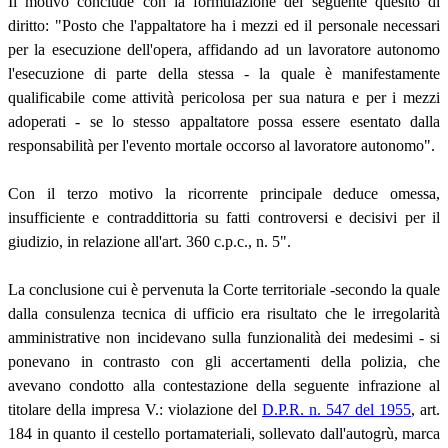
Il motivo conclude con la formulazione del seguente quesito di
diritto: "Posto che l'appaltatore ha i mezzi ed il personale necessari
per la esecuzione dell'opera, affidando ad un lavoratore autonomo
l'esecuzione di parte della stessa - la quale è manifestamente
qualificabile come attività pericolosa per sua natura e per i mezzi
adoperati - se lo stesso appaltatore possa essere esentato dalla
responsabilità per l'evento mortale occorso al lavoratore autonomo".
Con il terzo motivo la ricorrente principale deduce omessa,
insufficiente e contraddittoria su fatti controversi e decisivi per il
giudizio, in relazione all'art. 360 c.p.c., n. 5".
La conclusione cui è pervenuta la Corte territoriale -secondo la quale
dalla consulenza tecnica di ufficio era risultato che le irregolarità
amministrative non incidevano sulla funzionalità dei medesimi - si
ponevano in contrasto con gli accertamenti della polizia, che
avevano condotto alla contestazione della seguente infrazione al
titolare della impresa V.: violazione del
D.P.R. n. 547 del 1955
, art.
184 in quanto il cestello portamateriali, sollevato dall'autogrù, marca