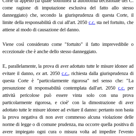
Corte di appello (la quale sottolinea la autonomia decisionale del C.
come ragione di imputazione esclusiva del fatto allo stesso
danneggiato) che, secondo la giurisprudenza di questa Corte, il
limite della responsabilità di cui all'art. 2050
c.c.
sta nel fortuito, che
attiene al modo di causazione del danno.
Viene così considerato come "fortuito" il fatto imprevedibile o
eccezionale che è anche dello stesso danneggiato.
E, parallelamente, la prova di aver adottato tutte le misure idonee ad
evitare il danno,
ex
art. 2050
c.c.
, richiesta dalla giurisprudenza di
questa Corte è "particolarmente rigorosa" nel senso che: "La
presunzione di responsabilità contemplata dall'art. 2050
c.c.
per
attività pericolose può essere vinta solo con una prova
particolarmente rigorosa, e cioè' con la dimostrazione di aver
adottato tutte le misure idonee ad evitare il danno: pertanto non basta
la prova negativa di non aver commesso alcuna violazione delle
norme di legge o di comune prudenza, ma occorre quella positiva di
avere impiegato ogni cura o misura volta ad impedire l'evento