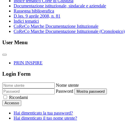
Indice tematico Corte di Giustizia
Documentazione istituzionale, sindacale e aziendale
Rassegna bibliografica
D.lgs. 9 aprile 2008, n. 81
Indici tematici
CoReCo Marche Documentazione Istituzionale
CoReCo Marche Documentazione Istituzionale (Cronologico)
User Menu
PRIN INSPIRE
Login Form
Nome utente
Password
Mostra password
Ricordami
Accesso
Hai dimenticato la tua password?
Hai dimenticato il tuo nome utente?