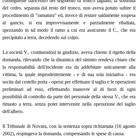
conseguente baricentro del segmento di tronco tagliato, la sommità
del cedro, separata dal resto del tronco, non aveva potuto subire il
procedimento di "ramatura" ed, invece di restare saldamente sospesa
al gancio, si era improvvisamente e parzialmente ribaltata,
spezzando in tal modo il ramo a cui era assicurato il C., che era
precipitato a terra, decedendo sul colpo.
La società V., costituendosi in giudizio, aveva chiesto il rigetto della
domanda, rilevando che la dinamica del sinistro rendeva chiaro che
la responsabilità dell'incidente era da addebitare unicamente alla
vittima, la quale imprudentemente - e di sua sola iniziativa - era
uscita dal cestello porta - operai per effettuare il taglio e le operazioni
preliminari ad esso, effettuando manovre al di fuori di ogni
possibilità di controllo da parte del personale della stessa V., che era
rimasto a terra, senza poter intervenire nella operazione del taglio
dell'albero.
Il Tribunale di Novara, con la sentenza sopra richiamata (16 agosto
2002), respingeva la domanda, compensando le spese di causa.