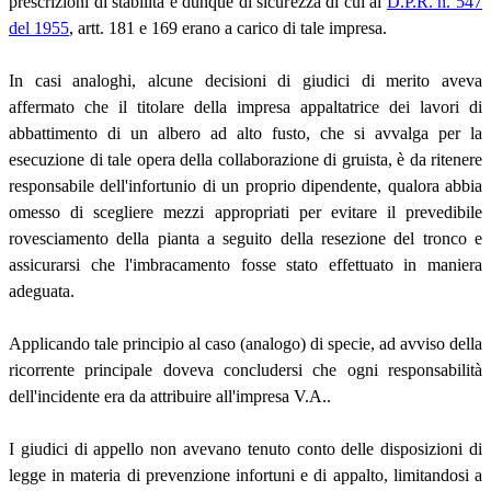
prescrizioni di stabilità e dunque di sicurezza di cui al
D.P.R. n. 547
del 1955
, artt. 181 e 169 erano a carico di tale impresa.
In casi analoghi, alcune decisioni di giudici di merito aveva
affermato che il titolare della impresa appaltatrice dei lavori di
abbattimento di un albero ad alto fusto, che si avvalga per la
esecuzione di tale opera della collaborazione di gruista, è da ritenere
responsabile dell'infortunio di un proprio dipendente, qualora abbia
omesso di scegliere mezzi appropriati per evitare il prevedibile
rovesciamento della pianta a seguito della resezione del tronco e
assicurarsi che l'imbracamento fosse stato effettuato in maniera
adeguata.
Applicando tale principio al caso (analogo) di specie, ad avviso della
ricorrente principale doveva concludersi che ogni responsabilità
dell'incidente era da attribuire all'impresa V.A..
I giudici di appello non avevano tenuto conto delle disposizioni di
legge in materia di prevenzione infortuni e di appalto, limitandosi a