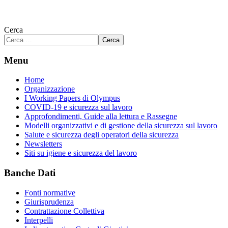
Cerca
Cerca
Menu
Home
Organizzazione
I Working Papers di Olympus
COVID-19 e sicurezza sul lavoro
Approfondimenti, Guide alla lettura e Rassegne
Modelli organizzativi e di gestione della sicurezza sul lavoro
Salute e sicurezza degli operatori della sicurezza
Newsletters
Siti su igiene e sicurezza del lavoro
Banche Dati
Fonti normative
Giurisprudenza
Contrattazione Collettiva
Interpelli