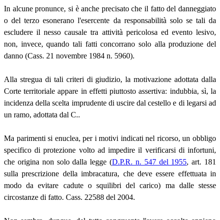
In alcune pronunce, si è anche precisato che il fatto del danneggiato
o del terzo esonerano l'esercente da responsabilità solo se tali da
escludere il nesso causale tra attività pericolosa ed evento lesivo,
non, invece, quando tali fatti concorrano solo alla produzione del
danno (Cass. 21 novembre 1984 n. 5960).
Alla stregua di tali criteri di giudizio, la motivazione adottata dalla
Corte territoriale appare in effetti piuttosto assertiva: indubbia, sì, la
incidenza della scelta imprudente di uscire dal cestello e di legarsi ad
un ramo, adottata dal C..
Ma parimenti si enuclea, per i motivi indicati nel ricorso, un obbligo
specifico di protezione volto ad impedire il verificarsi di infortuni,
che origina non solo dalla legge (
D.P.R. n. 547 del 1955
, art. 181
sulla prescrizione della imbracatura, che deve essere effettuata in
modo da evitare cadute o squilibri del carico) ma dalle stesse
circostanze di fatto. Cass. 22588 del 2004.