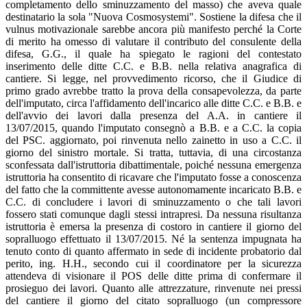
completamento dello sminuzzamento del masso) che aveva quale
destinatario la sola "Nuova Cosmosystemi". Sostiene la difesa che il
vulnus motivazionale sarebbe ancora più manifesto perché la Corte
di merito ha omesso di valutare il contributo del consulente della
difesa, G.G., il quale ha spiegato le ragioni del contestato
inserimento delle ditte C.C. e B.B. nella relativa anagrafica di
cantiere. Si legge, nel provvedimento ricorso, che il Giudice di
primo grado avrebbe tratto la prova della consapevolezza, da parte
dell'imputato, circa l'affidamento dell'incarico alle ditte C.C. e B.B. e
dell'avvio dei lavori dalla presenza del A.A. in cantiere il
13/07/2015, quando l'imputato consegnò a B.B. e a C.C. la copia
del PSC. aggiornato, poi rinvenuta nello zainetto in uso a C.C. il
giorno del sinistro mortale. Si tratta, tuttavia, di una circostanza
sconfessata dall'istruttoria dibattimentale, poiché nessuna emergenza
istruttoria ha consentito di ricavare che l'imputato fosse a conoscenza
del fatto che la committente avesse autonomamente incaricato B.B. e
C.C. di concludere i lavori di sminuzzamento o che tali lavori
fossero stati comunque dagli stessi intrapresi. Da nessuna risultanza
istruttoria è emersa la presenza di costoro in cantiere il giorno del
sopralluogo effettuato il 13/07/2015. Né la sentenza impugnata ha
tenuto conto di quanto affermato in sede di incidente probatorio dal
perito, ing. H.H., secondo cui il coordinatore per la sicurezza
attendeva di visionare il POS delle ditte prima di confermare il
prosieguo dei lavori. Quanto alle attrezzature, rinvenute nei pressi
del cantiere il giorno del citato sopralluogo (un compressore