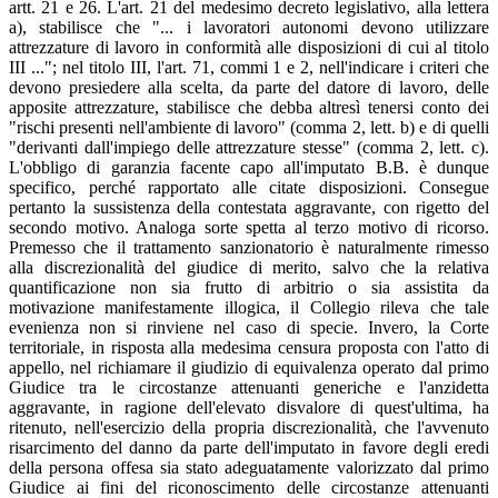
artt. 21 e 26. L'art. 21 del medesimo decreto legislativo, alla lettera
a), stabilisce che "... i lavoratori autonomi devono utilizzare
attrezzature di lavoro in conformità alle disposizioni di cui al titolo
III ..."; nel titolo III, l'art. 71, commi 1 e 2, nell'indicare i criteri che
devono presiedere alla scelta, da parte del datore di lavoro, delle
apposite attrezzature, stabilisce che debba altresì tenersi conto dei
"rischi presenti nell'ambiente di lavoro" (comma 2, lett. b) e di quelli
"derivanti dall'impiego delle attrezzature stesse" (comma 2, lett. c).
L'obbligo di garanzia facente capo all'imputato B.B. è dunque
specifico, perché rapportato alle citate disposizioni. Consegue
pertanto la sussistenza della contestata aggravante, con rigetto del
secondo motivo. Analoga sorte spetta al terzo motivo di ricorso.
Premesso che il trattamento sanzionatorio è naturalmente rimesso
alla discrezionalità del giudice di merito, salvo che la relativa
quantificazione non sia frutto di arbitrio o sia assistita da
motivazione manifestamente illogica, il Collegio rileva che tale
evenienza non si rinviene nel caso di specie. Invero, la Corte
territoriale, in risposta alla medesima censura proposta con l'atto di
appello, nel richiamare il giudizio di equivalenza operato dal primo
Giudice tra le circostanze attenuanti generiche e l'anzidetta
aggravante, in ragione dell'elevato disvalore di quest'ultima, ha
ritenuto, nell'esercizio della propria discrezionalità, che l'avvenuto
risarcimento del danno da parte dell'imputato in favore degli eredi
della persona offesa sia stato adeguatamente valorizzato dal primo
Giudice ai fini del riconoscimento delle circostanze attenuanti