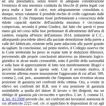
ad aria pneumatica, senza tenere in adeguata considerazione
l'esistenza di una muratura costituita da blocchi di pietra legati con
poca malta a base di calce, non adeguatamente consolidata e,
dunque, senza valutarne il possibile rischio di crollo cagionato dalle
vibrazioni. E che l'imputato fosse perfettamente a conoscenza delle
ridotte capacità statiche dell'anzidetta muratura è circostanza
comprovata, secondo il primo Giudice, dal fatto che questi vi pose
mano già nel corso della fase preliminare di allestimento dell'area di
cantiere, eseguita all'inizio dell'autunno 2014, unitamente al C.C.,
allorquando procedette altresì alla parziale demolizione della parete a
valle del fabbricato, esistente nella parte adiacente alla parete granito
da tagliare. In conclusione, sul primo motivo, il Collegio osserva che
la Corte territoriale ha preso in esame tutte le deduzioni difensive,
pervenendo alle proprie conclusioni attraverso un itinerario logico-
giuridico in alcun modo censurabile, sotto il profilo della razionalità
e sulla base di apprezzamenti di fatto non manifestamente illogici e
perciò insindacabili in questa sede. Con il secondo motivo, il
ricorrente afferma essere insussistente l'aggravante di cui all'art. 589,
comma 2, cod. pen., assumendo che l'imputato non rivestisse alcuna
posizione di garanzia nei confronti della vittima. Ora, a venire in
rilievo nei confronti del B.B. non è una posizione di garanzia
assimilabile a quella del datore di lavoro o dei dirigenti, ma un
obbligo di garanzia più circoscritto e specifico. L'art. 3, comma 11,
d. Igs. 81/2008
prevede che, nei confronti dei lavoratori autonomi di
cui all'articolo 2222 cod. civ. si applichino le disposizioni di cui agli