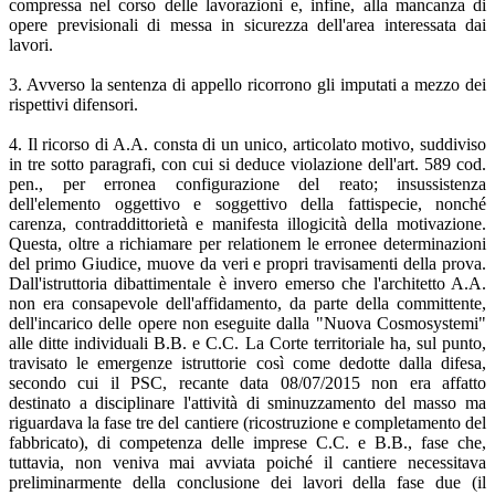
compressa nel corso delle lavorazioni e, infine, alla mancanza di
opere previsionali di messa in sicurezza dell'area interessata dai
lavori.
3. Avverso la sentenza di appello ricorrono gli imputati a mezzo dei
rispettivi difensori.
4. Il ricorso di A.A. consta di un unico, articolato motivo, suddiviso
in tre sotto paragrafi, con cui si deduce violazione dell'art. 589 cod.
pen., per erronea configurazione del reato; insussistenza
dell'elemento oggettivo e soggettivo della fattispecie, nonché
carenza, contraddittorietà e manifesta illogicità della motivazione.
Questa, oltre a richiamare per relationem le erronee determinazioni
del primo Giudice, muove da veri e propri travisamenti della prova.
Dall'istruttoria dibattimentale è invero emerso che l'architetto A.A.
non era consapevole dell'affidamento, da parte della committente,
dell'incarico delle opere non eseguite dalla "Nuova Cosmosystemi"
alle ditte individuali B.B. e C.C. La Corte territoriale ha, sul punto,
travisato le emergenze istruttorie così come dedotte dalla difesa,
secondo cui il PSC, recante data 08/07/2015 non era affatto
destinato a disciplinare l'attività di sminuzzamento del masso ma
riguardava la fase tre del cantiere (ricostruzione e completamento del
fabbricato), di competenza delle imprese C.C. e B.B., fase che,
tuttavia, non veniva mai avviata poiché il cantiere necessitava
preliminarmente della conclusione dei lavori della fase due (il