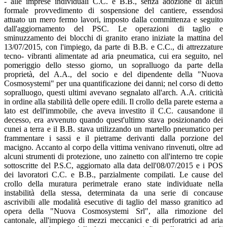
- alle imprese individuali C.C. e B.B., senza adozione di alcun
formale provvedimento di sospensione del cantiere, essendosi
attuato un mero fermo lavori, imposto dalla committenza e seguito
dall'aggiornamento del PSC. Le operazioni di taglio e
sminuzzamento dei blocchi di granito erano iniziate la mattina del
13/07/2015, con l'impiego, da parte di B.B. e C.C., di attrezzature
tecno- vibranti alimentate ad aria pneumatica, cui era seguito, nel
pomeriggio dello stesso giorno, un sopralluogo da parte della
proprietà, del A.A., del socio e del dipendente della "Nuova
Cosmosystemi" per una quantificazione dei danni; nel corso di detto
sopralluogo, questi ultimi avevano segnalato all'arch. A.A. criticità
in ordine alla stabilità delle opere edili. Il crollo della parete esterna a
lato est dell'immobile, che aveva investito il C.C. causandone il
decesso, era avvenuto quando quest'ultimo stava posizionando dei
cunei a terra e il B.B. stava utilizzando un martello pneumatico per
frammentare i sassi e il pietrame derivanti dalla porzione del
macigno. Accanto al corpo della vittima venivano rinvenuti, oltre ad
alcuni strumenti di protezione, uno zainetto con all'interno tre copie
sottoscritte del P.S.C, aggiornato alla data dell'08/07/2015 e i POS
dei lavoratori C.C. e B.B., parzialmente compilati. Le cause del
crollo della muratura perimetrale erano state individuate nella
instabilità della stessa, determinata da una serie di concause
ascrivibili alle modalità esecutive di taglio del masso granitico ad
opera della "Nuova Cosmosystemi Srl", alla rimozione del
cantonale, all'impiego di mezzi meccanici e di perforatrici ad aria