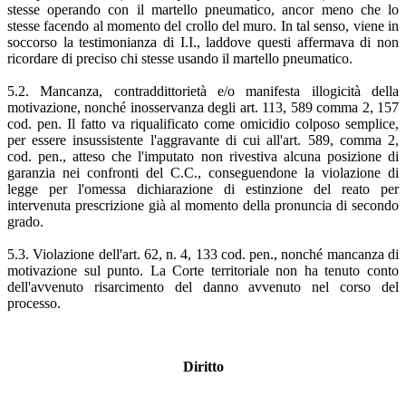
stesse operando con il martello pneumatico, ancor meno che lo
stesse facendo al momento del crollo del muro. In tal senso, viene in
soccorso la testimonianza di I.I., laddove questi affermava di non
ricordare di preciso chi stesse usando il martello pneumatico.
5.2. Mancanza, contraddittorietà e/o manifesta illogicità della
motivazione, nonché inosservanza degli art. 113, 589 comma 2, 157
cod. pen. Il fatto va riqualificato come omicidio colposo semplice,
per essere insussistente l'aggravante di cui all'art. 589, comma 2,
cod. pen., atteso che l'imputato non rivestiva alcuna posizione di
garanzia nei confronti del C.C., conseguendone la violazione di
legge per l'omessa dichiarazione di estinzione del reato per
intervenuta prescrizione già al momento della pronuncia di secondo
grado.
5.3. Violazione dell'art. 62, n. 4, 133 cod. pen., nonché mancanza di
motivazione sul punto. La Corte territoriale non ha tenuto conto
dell'avvenuto risarcimento del danno avvenuto nel corso del
processo.
Diritto