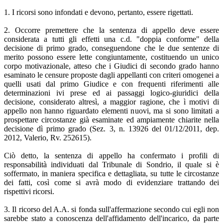
1. I ricorsi sono infondati e devono, pertanto, essere rigettati.
2. Occorre premettere che la sentenza di appello deve essere
considerata a tutti gli effetti una c.d. "doppia conforme" della
decisione di primo grado, conseguendone che le due sentenze di
merito possono essere lette congiuntamente, costituendo un unico
corpo motivazionale, atteso che i Giudici di secondo grado hanno
esaminato le censure proposte dagli appellanti con criteri omogenei a
quelli usati dal primo Giudice e con frequenti riferimenti alle
determinazioni ivi prese ed ai passaggi logico-giuridici della
decisione, considerato altresì, a maggior ragione, che ì motivi di
appello non hanno riguardato elementi nuovi, ma si sono limitati a
prospettare circostanze già esaminate ed ampiamente chiarite nella
decisione dì primo grado (Sez. 3, n. 13926 del 01/12/2011, dep.
2012, Valerio, Rv. 252615).
Ciò detto, la sentenza di appello ha confermato i profili di
responsabilità individuati dal Tribunale di Sondrio, il quale si è
soffermato, in maniera specifica e dettagliata, su tutte le circostanze
dei fatti, così come si avrà modo di evidenziare trattando dei
rispettivi ricorsi.
3. Il ricorso del A.A. si fonda sull'affermazione secondo cui egli non
sarebbe stato a conoscenza dell'affidamento dell'incarico, da parte