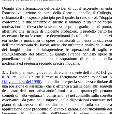
Quanto alle affermazioni del perito Ba, di cui il ricorrente lamenta
l'omessa valutazione da parte della Corte di appello, il Collegio,
richiamato il su esposto principio per il quale, in caso di c.d. "doppia
conforme", le due sentenze di merito si saldano in un unico corpo
motivazionale, rileva che la sentenza di primo grado ha, sul punto,
affermato che, in sede di incidente probatorio, il predetto perito ha
osservato che tra le concause determinanti il crollo della muratura vi
era anche la mancanza di opere previsionali di messa in sicurezza
dell'area interessata dai lavori, atteso che un'attenta analisi dello stato
dei luoghi prima di intraprendere le operazioni di taglio e
sminuzzamento dei blocchi di granito avrebbe richiesto opere di
puntellamento della muratura e soprattutto di riduzione della
medesima ed eseguirsi secondo precise modalità.
3.1. Tanto premesso, giova ricordare che, a mente dell'art. 92
D.Lgs.
n. 81 del 2008
(in cui è trasfuso l'originario contenuto dell'art.
5
D.Lgs. n. 494 del 1996
), il coordinatore per la sicurezza è titolare di
una posizione di garanzia - che si affianca a quella degli altri soggetti
destinatari della normativa antinfortunistica - in quanto gli spettano
compiti di "alta vigilanza", consistenti: a) nel controllo sulla corretta
osservanza, da parte delle imprese, delle disposizioni contenute nel
piano dì sicurezza e di coordinamento, nonché sulla scrupolosa
applicazione delle procedure dì lavoro a garanzia dell'incolumità dei
lavoratori; b) nella verifica dell'idoneità del piano operativo di