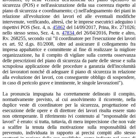
sicurezza (POS) e nell'assicurazione della sua coerenza rispetto al
piano di sicurezza e coordinamento; c) nell'adeguamento dei piani in
relazione all'evoluzione dei lavori ed alle eventuali modifiche
intervenute, verificando, altresì, che le imprese esecutrici adeguino i
rispettivi POS (Sez. 4, n.
45862
del 14/09/2017, Prina, Rv. 271026;
nello stesso senso, Sez. 4, n.
47834
del 26/04/2016, Prette e altro,
Rv. 268255, secondo cui "il coordinatore per l'esecuzione dei lavori
ex art. 92 d.gs. 81/2008, oltre ad assicurare il collegamento fra
impresa appaltatrice e committente al fine di realizzare la migliore
organizzazione, ha il compito di vigilare sulla corretta osservanza
delle prescrizioni del piano di sicurezza da parte delle stesse e sulla
scrupolosa applicazione delle procedure a garanzia dell'incolumità
dei lavoratori nonché di adeguare il piano di sicurezza in relazione
alla evoluzione dei lavori, con conseguente obbligo di sospendere,
in caso di pericolo grave e imminente, le singole lavorazioni").
La pronuncia impugnata ha correttamente delineato il compito,
normativamente previsto, al cui assolvimento il ricorrente, nella
duplice veste di coordinatore per la sicurezza, progettazione ed
esecuzione delle opere e di direttore dei lavori risulta essere stato
non ottemperante. Il riferimento ivi contenuto al "responsabile dei
lavori" è errato: si tratta, tuttavia, di mera imprecisione che non vale
a scalfire la tenuta della motivazione sulla responsabilità del
prevenuto, individuata in rapporto ai precisi compiti allo stesso