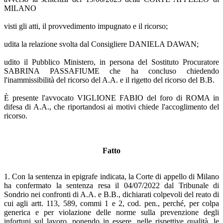
MILANO
visti gli atti, il provvedimento impugnato e il ricorso;
udita la relazione svolta dal Consigliere DANIELA DAWAN;
udito il Pubblico Ministero, in persona del Sostituto Procuratore
SABRINA PASSAFIUME che ha concluso chiedendo
l'inammissibilità del ricorso del A.A. e il rigetto del ricorso del B.B.
È presente l'avvocato VIGLIONE FABIO del foro di ROMA in
difesa di A.A., che riportandosi ai motivi chiede l'accoglimento del
ricorso.
Fatto
1. Con la sentenza in epigrafe indicata, la Corte di appello di Milano
ha confermato la sentenza resa il 04/07/2022 dal Tribunale di
Sondrio nei confronti di A.A. e B.B., dichiarati colpevoli del reato di
cui agli artt. 113, 589, commi 1 e 2, cod. pen., perché, per colpa
generica e per violazione delle norme sulla prevenzione degli
infortuni sul lavoro, ponendo in essere, nelle rispettive qualità, le