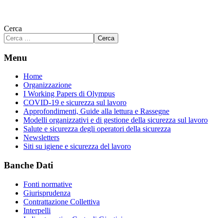
Cerca
Cerca
Menu
Home
Organizzazione
I Working Papers di Olympus
COVID-19 e sicurezza sul lavoro
Approfondimenti, Guide alla lettura e Rassegne
Modelli organizzativi e di gestione della sicurezza sul lavoro
Salute e sicurezza degli operatori della sicurezza
Newsletters
Siti su igiene e sicurezza del lavoro
Banche Dati
Fonti normative
Giurisprudenza
Contrattazione Collettiva
Interpelli