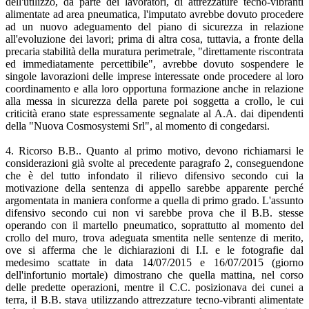
dell'utilizzo, da parte dei lavoratori, dì attrezzature tecno-vibranti
alimentate ad area pneumatica, l'imputato avrebbe dovuto procedere
ad un nuovo adeguamento del piano di sicurezza in relazione
all'evoluzione dei lavori; prima di altra cosa, tuttavia, a fronte della
precaria stabilità della muratura perimetrale, "direttamente riscontrata
ed immediatamente percettibile", avrebbe dovuto sospendere le
singole lavorazioni delle imprese interessate onde procedere al loro
coordinamento e alla loro opportuna formazione anche in relazione
alla messa in sicurezza della parete poi soggetta a crollo, le cui
criticità erano state espressamente segnalate al A.A. dai dipendenti
della "Nuova Cosmosystemi Srl", al momento di congedarsi.
4. Ricorso B.B.. Quanto al primo motivo, devono richiamarsi le
considerazioni già svolte al precedente paragrafo 2, conseguendone
che è del tutto infondato il rilievo difensivo secondo cui la
motivazione della sentenza di appello sarebbe apparente perché
argomentata in maniera conforme a quella di primo grado. L'assunto
difensivo secondo cui non vi sarebbe prova che il B.B. stesse
operando con il martello pneumatico, soprattutto al momento del
crollo del muro, trova adeguata smentita nelle sentenze di merito,
ove si afferma che le dichiarazioni di I.I. e le fotografie dal
medesimo scattate in data 14/07/2015 e 16/07/2015 (giorno
dell'infortunio mortale) dimostrano che quella mattina, nel corso
delle predette operazioni, mentre il C.C. posizionava dei cunei a
terra, il B.B. stava utilizzando attrezzature tecno-vibranti alimentate