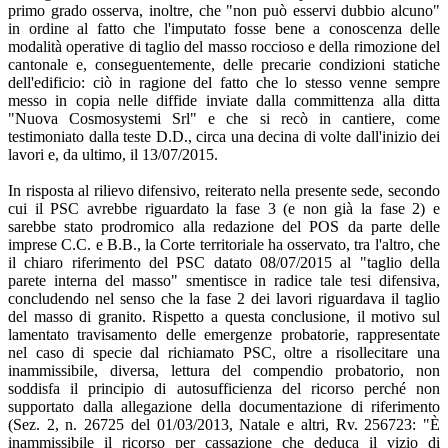
primo grado osserva, inoltre, che "non può esservi dubbio alcuno"
in ordine al fatto che l'imputato fosse bene a conoscenza delle
modalità operative di taglio del masso roccioso e della rimozione del
cantonale e, conseguentemente, delle precarie condizioni statiche
dell'edificio: ciò in ragione del fatto che lo stesso venne sempre
messo in copia nelle diffide inviate dalla committenza alla ditta
"Nuova Cosmosystemi Srl" e che si recò in cantiere, come
testimoniato dalla teste D.D., circa una decina di volte dall'inizio dei
lavori e, da ultimo, il 13/07/2015.
In risposta al rilievo difensivo, reiterato nella presente sede, secondo
cui il PSC avrebbe riguardato la fase 3 (e non già la fase 2) e
sarebbe stato prodromico alla redazione del POS da parte delle
imprese C.C. e B.B., la Corte territoriale ha osservato, tra l'altro, che
il chiaro riferimento del PSC datato 08/07/2015 al "taglio della
parete interna del masso" smentisce in radice tale tesi difensiva,
concludendo nel senso che la fase 2 dei lavori riguardava il taglio
del masso di granito. Rispetto a questa conclusione, il motivo sul
lamentato travisamento delle emergenze probatorie, rappresentate
nel caso di specie dal richiamato PSC, oltre a risollecitare una
inammissibile, diversa, lettura del compendio probatorio, non
soddisfa il principio di autosufficienza del ricorso perché non
supportato dalla allegazione della documentazione di riferimento
(Sez. 2, n. 26725 del 01/03/2013, Natale e altri, Rv. 256723: "È
inammissibile il ricorso per cassazione che deduca il vizio di