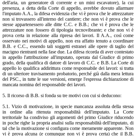
dell'aria, un generatore di corrente e un mini escavatore), la cui
presenza, a detta della Corte di appello, avrebbe dovuto allarmare
l'imputato A.A., la difesa evidenzia che vi è prova che le attrezzature
non si trovassero all'interno del cantiere; che non vi è prova che le
stesse appartenessero alle ditte C.C. e B.B.; che vi è prova che le
attrezzature non fossero di tipologia tecnovibrante; e che non vi è
prova certa in relazione alla ripresa dei lavori. Il A.A., così come
osservato nei motivi di appello, non era affatto tenuto a coordinare
B.B. e C.C., essendo tali soggetti estranei alle opere di taglio del
macigno rientranti nella fase due. La difesa ricorda di aver contestato
in appello l'attribuzione all'imputato, operata dal Giudice di primo
grado, della qualifica di datore di lavoro di C.C. e B.B. La Corte di
appello lo qualifica addirittura come responsabile dei lavori: si tratta
di un ulteriore travisamento probatorio, perché già dalla mera lettura
del PSC., in tutte le sue versioni, emerge l'espressa dichiarazione di
mancata nomina del responsabile dei lavori.
5. Il ricorso di B.B. si fonda su tre motivi con cui si deducono:
5.1. Vizio di motivazione, in specie mancanza assoluta della stessa
in ordine alla ritenuta responsabilità dell'imputato. La Corte
territoriale ha condiviso gli argomenti del primo Giudice riducendo
in poche righe la propria analisi sulla responsabilità dell'imputato, di
tal che la motivazione si configura come meramente apparente. Non
vi è prova alcuna (e comunque non vi è prova certa) che il B.B.