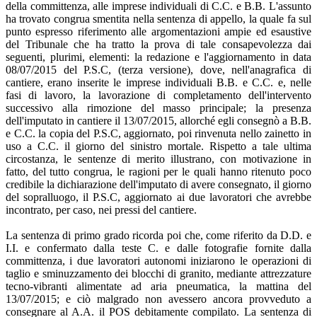
della committenza, alle imprese individuali di C.C. e B.B. L'assunto
ha trovato congrua smentita nella sentenza di appello, la quale fa sul
punto espresso riferimento alle argomentazioni ampie ed esaustive
del Tribunale che ha tratto la prova di tale consapevolezza dai
seguenti, plurimi, elementi: la redazione e l'aggiornamento in data
08/07/2015 del P.S.C, (terza versione), dove, nell'anagrafica di
cantiere, erano inserite le imprese individuali B.B. e C.C. e, nelle
fasi di lavoro, la lavorazione di completamento dell'intervento
successivo alla rimozione del masso principale; la presenza
dell'imputato in cantiere il 13/07/2015, allorché egli consegnò a B.B.
e C.C. la copia del P.S.C, aggiornato, poi rinvenuta nello zainetto in
uso a C.C. il giorno del sinistro mortale. Rispetto a tale ultima
circostanza, le sentenze di merito illustrano, con motivazione in
fatto, del tutto congrua, le ragioni per le quali hanno ritenuto poco
credibile la dichiarazione dell'imputato di avere consegnato, il giorno
del sopralluogo, il P.S.C, aggiornato ai due lavoratori che avrebbe
incontrato, per caso, nei pressi del cantiere.
La sentenza di primo grado ricorda poi che, come riferito da D.D. e
I.I. e confermato dalla teste C. e dalle fotografie fornite dalla
committenza, i due lavoratori autonomi iniziarono le operazioni di
taglio e sminuzzamento dei blocchi di granito, mediante attrezzature
tecno-vibranti alimentate ad aria pneumatica, la mattina del
13/07/2015; e ciò malgrado non avessero ancora provveduto a
consegnare al A.A. il POS debitamente compilato. La sentenza di