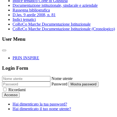
Indice tematico Corte di Giustizia
Documentazione istituzionale, sindacale e aziendale
Rassegna bibliografica
D.lgs. 9 aprile 2008, n. 81
Indici tematici
CoReCo Marche Documentazione Istituzionale
CoReCo Marche Documentazione Istituzionale (Cronologico)
User Menu
PRIN INSPIRE
Login Form
Nome utente
Password
Mostra password
Ricordami
Accesso
Hai dimenticato la tua password?
Hai dimenticato il tuo nome utente?