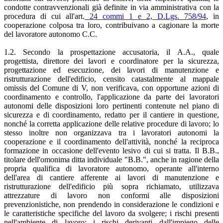
condotte contravvenzionali già definite in via amministrativa con la
procedura di cui all'art.
24 commi 1 e 2, D.Lgs. 758/94
, in
cooperazione colposa tra loro, contribuivano a cagionare la morte
del lavoratore autonomo C.C.
1.2. Secondo la prospettazione accusatoria, il A.A., quale
progettista, direttore dei lavori e coordinatore per la sicurezza,
progettazione ed esecuzione, dei lavori di manutenzione e
ristrutturazione dell'edificio, censito catastalmente al mappale
omissis del Comune di V, non verificava, con opportune azioni di
coordinamento e controllo, l'applicazione da parte dei lavoratori
autonomi delle disposizioni loro pertinenti contenute nel piano di
sicurezza e di coordinamento, redatto per il cantiere in questione,
nonché la corretta applicazione delle relative procedure di lavoro; lo
stesso inoltre non organizzava tra i lavoratori autonomi la
cooperazione e il coordinamento dell'attività, nonché la reciproca
formazione in occasione dell'evento lesivo di cui si tratta. Il B.B.,
titolare dell'omonima ditta individuale "B.B.", anche in ragione della
propria qualifica di lavoratore autonomo, operante all'interno
dell'area di cantiere afferente ai lavori di manutenzione e
ristrutturazione dell'edificio più sopra richiamato, utilizzava
attrezzature di lavoro non conformi alle disposizioni
prevenzionistiche, non prendendo in considerazione le condizioni e
le caratteristiche specifiche del lavoro da svolgere; i rischi presenti
nell'ambiente di lavoro; i rischi derivanti dall'impiego delle