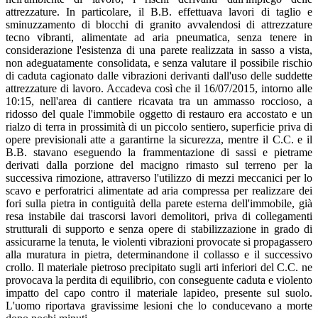
attrezzature. In particolare, il B.B. effettuava lavori di taglio e
sminuzzamento di blocchi di granito avvalendosi di attrezzature
tecno vibranti, alimentate ad aria pneumatica, senza tenere in
considerazione l'esistenza di una parete realizzata in sasso a vista,
non adeguatamente consolidata, e senza valutare il possibile rischio
di caduta cagionato dalle vibrazioni derivanti dall'uso delle suddette
attrezzature di lavoro. Accadeva così che il 16/07/2015, intorno alle
10:15, nell'area di cantiere ricavata tra un ammasso roccioso, a
ridosso del quale l'immobile oggetto di restauro era accostato e un
rialzo di terra in prossimità di un piccolo sentiero, superficie priva di
opere previsionali atte a garantirne la sicurezza, mentre il C.C. e il
B.B. stavano eseguendo la frammentazione di sassi e pietrame
derivati dalla porzione del macigno rimasto sul terreno per la
successiva rimozione, attraverso l'utilizzo di mezzi meccanici per lo
scavo e perforatrici alimentate ad aria compressa per realizzare dei
fori sulla pietra in contiguità della parete esterna dell'immobile, già
resa instabile dai trascorsi lavori demolitori, priva di collegamenti
strutturali di supporto e senza opere di stabilizzazione in grado di
assicurarne la tenuta, le violenti vibrazioni provocate si propagassero
alla muratura in pietra, determinandone il collasso e il successivo
crollo. Il materiale pietroso precipitato sugli arti inferiori del C.C. ne
provocava la perdita di equilibrio, con conseguente caduta e violento
impatto del capo contro il materiale lapideo, presente sul suolo.
L'uomo riportava gravissime lesioni che lo conducevano a morte