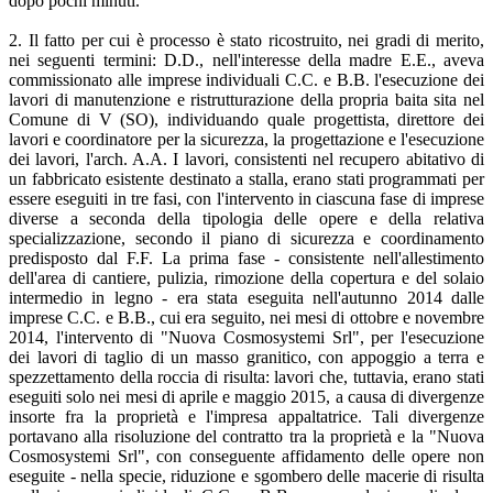
dopo pochi minuti.
2. Il fatto per cui è processo è stato ricostruito, nei gradi di merito,
nei seguenti termini: D.D., nell'interesse della madre E.E., aveva
commissionato alle imprese individuali C.C. e B.B. l'esecuzione dei
lavori di manutenzione e ristrutturazione della propria baita sita nel
Comune di V (SO), individuando quale progettista, direttore dei
lavori e coordinatore per la sicurezza, la progettazione e l'esecuzione
dei lavori, l'arch. A.A. I lavori, consistenti nel recupero abitativo di
un fabbricato esistente destinato a stalla, erano stati programmati per
essere eseguiti in tre fasi, con l'intervento in ciascuna fase di imprese
diverse a seconda della tipologia delle opere e della relativa
specializzazione, secondo il piano di sicurezza e coordinamento
predisposto dal F.F. La prima fase - consistente nell'allestimento
dell'area di cantiere, pulizia, rimozione della copertura e del solaio
intermedio in legno - era stata eseguita nell'autunno 2014 dalle
imprese C.C. e B.B., cui era seguito, nei mesi di ottobre e novembre
2014, l'intervento di "Nuova Cosmosystemi Srl", per l'esecuzione
dei lavori di taglio di un masso granitico, con appoggio a terra e
spezzettamento della roccia di risulta: lavori che, tuttavia, erano stati
eseguiti solo nei mesi di aprile e maggio 2015, a causa di divergenze
insorte fra la proprietà e l'impresa appaltatrice. Tali divergenze
portavano alla risoluzione del contratto tra la proprietà e la "Nuova
Cosmosystemi Srl", con conseguente affidamento delle opere non
eseguite - nella specie, riduzione e sgombero delle macerie di risulta