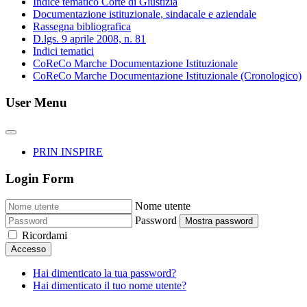
Indice tematico Corte di Giustizia
Documentazione istituzionale, sindacale e aziendale
Rassegna bibliografica
D.lgs. 9 aprile 2008, n. 81
Indici tematici
CoReCo Marche Documentazione Istituzionale
CoReCo Marche Documentazione Istituzionale (Cronologico)
User Menu
PRIN INSPIRE
Login Form
Nome utente
Password
Mostra password
Ricordami
Accesso
Hai dimenticato la tua password?
Hai dimenticato il tuo nome utente?