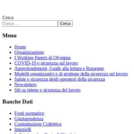
Cerca
Cerca
Menu
Home
Organizzazione
I Working Papers di Olympus
COVID-19 e sicurezza sul lavoro
Approfondimenti, Guide alla lettura e Rassegne
Modelli organizzativi e di gestione della sicurezza sul lavoro
Salute e sicurezza degli operatori della sicurezza
Newsletters
Siti su igiene e sicurezza del lavoro
Banche Dati
Fonti normative
Giurisprudenza
Contrattazione Collettiva
Interpelli