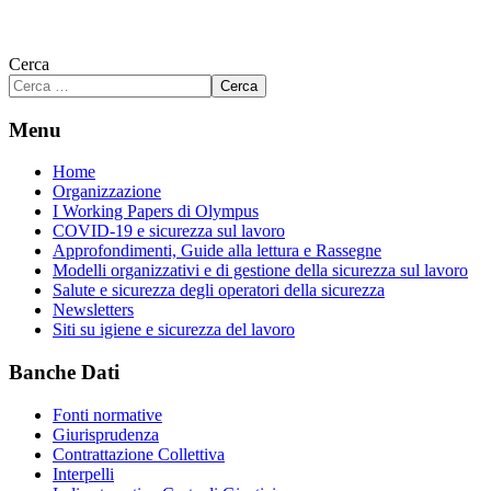
Cerca
Cerca
Menu
Home
Organizzazione
I Working Papers di Olympus
COVID-19 e sicurezza sul lavoro
Approfondimenti, Guide alla lettura e Rassegne
Modelli organizzativi e di gestione della sicurezza sul lavoro
Salute e sicurezza degli operatori della sicurezza
Newsletters
Siti su igiene e sicurezza del lavoro
Banche Dati
Fonti normative
Giurisprudenza
Contrattazione Collettiva
Interpelli