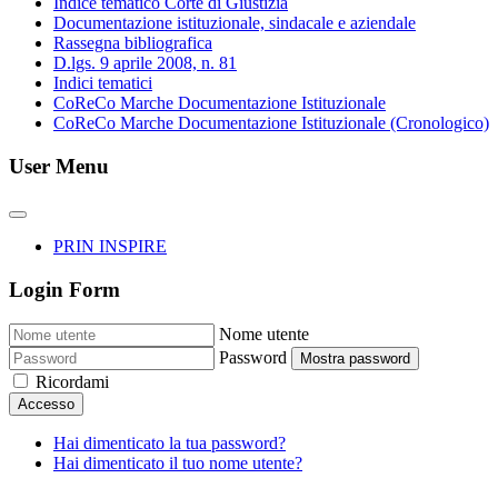
Indice tematico Corte di Giustizia
Documentazione istituzionale, sindacale e aziendale
Rassegna bibliografica
D.lgs. 9 aprile 2008, n. 81
Indici tematici
CoReCo Marche Documentazione Istituzionale
CoReCo Marche Documentazione Istituzionale (Cronologico)
User Menu
PRIN INSPIRE
Login Form
Nome utente
Password
Mostra password
Ricordami
Accesso
Hai dimenticato la tua password?
Hai dimenticato il tuo nome utente?