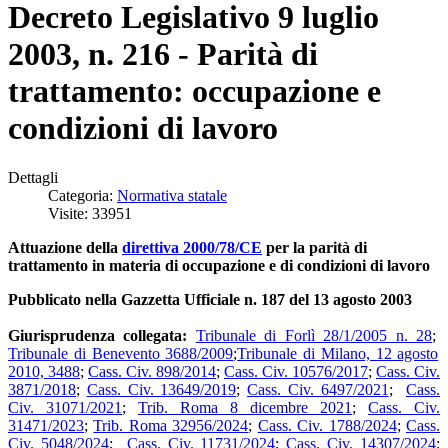
Decreto Legislativo 9 luglio
2003, n. 216 - Parità di
trattamento: occupazione e
condizioni di lavoro
Dettagli
Categoria:
Normativa statale
Visite: 33951
Attuazione della
direttiva 2000/78/CE
per la parità di
trattamento in materia di occupazione e di condizioni di lavoro
Pubblicato nella Gazzetta Ufficiale n. 187 del 13 agosto 2003
Giurisprudenza collegata:
Tribunale di Forlì 28/1/2005 n. 28
;
Tribunale di Benevento 3688/2009
;
Tribunale di Milano, 12 agosto
2010, 3488
;
Cass. Civ. 898/2014
;
Cass. Civ. 10576/2017
;
Cass. Civ.
3871/2018
;
Cass. Civ. 13649/2019
;
Cass. Civ. 6497/2021
;
Cass.
Civ. 31071/2021
;
Trib. Roma 8 dicembre 2021
;
Cass. Civ.
31471/2023
;
Trib. Roma 32956/2024
;
Cass. Civ. 1788/2024
;
Cass.
Civ. 5048/2024
;
Cass. Civ. 11731/2024
;
Cass. Civ. 14307/2024
;