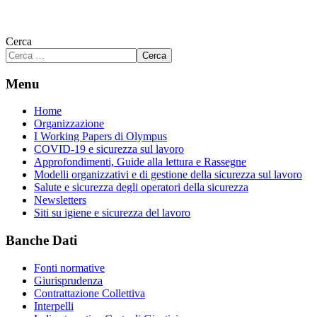
Cerca
Cerca
Menu
Home
Organizzazione
I Working Papers di Olympus
COVID-19 e sicurezza sul lavoro
Approfondimenti, Guide alla lettura e Rassegne
Modelli organizzativi e di gestione della sicurezza sul lavoro
Salute e sicurezza degli operatori della sicurezza
Newsletters
Siti su igiene e sicurezza del lavoro
Banche Dati
Fonti normative
Giurisprudenza
Contrattazione Collettiva
Interpelli