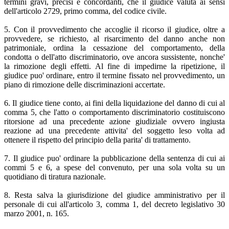
termini gravi, precisi e concordanti, che il giudice valuta ai sensi
dell'articolo 2729, primo comma, del codice civile.
5. Con il provvedimento che accoglie il ricorso il giudice, oltre a
provvedere, se richiesto, al risarcimento del danno anche non
patrimoniale, ordina la cessazione del comportamento, della
condotta o dell'atto discriminatorio, ove ancora sussistente, nonche'
la rimozione degli effetti. Al fine di impedirne la ripetizione, il
giudice puo' ordinare, entro il termine fissato nel provvedimento, un
piano di rimozione delle discriminazioni accertate.
6. Il giudice tiene conto, ai fini della liquidazione del danno di cui al
comma 5, che l'atto o comportamento discriminatorio costituiscono
ritorsione ad una precedente azione giudiziale ovvero ingiusta
reazione ad una precedente attivita' del soggetto leso volta ad
ottenere il rispetto del principio della parita' di trattamento.
7. Il giudice puo' ordinare la pubblicazione della sentenza di cui ai
commi 5 e 6, a spese del convenuto, per una sola volta su un
quotidiano di tiratura nazionale.
8. Resta salva la giurisdizione del giudice amministrativo per il
personale di cui all'articolo 3, comma 1, del decreto legislativo 30
marzo 2001, n. 165.