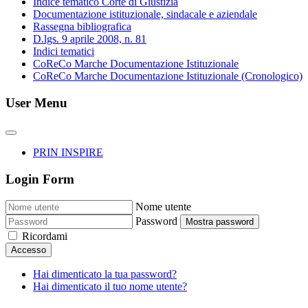
Indice tematico Corte di Giustizia
Documentazione istituzionale, sindacale e aziendale
Rassegna bibliografica
D.lgs. 9 aprile 2008, n. 81
Indici tematici
CoReCo Marche Documentazione Istituzionale
CoReCo Marche Documentazione Istituzionale (Cronologico)
User Menu
PRIN INSPIRE
Login Form
Nome utente
Password
Mostra password
Ricordami
Accesso
Hai dimenticato la tua password?
Hai dimenticato il tuo nome utente?