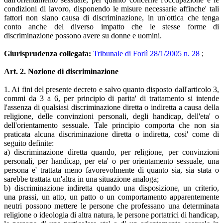
condizioni di lavoro, disponendo le misure necessarie affinche' tali
fattori non siano causa di discriminazione, in un'ottica che tenga
conto anche del diverso impatto che le stesse forme di
discriminazione possono avere su donne e uomini.
Giurisprudenza collegata:
Tribunale di Forlì 28/1/2005 n. 28
;
Art. 2. Nozione di discriminazione
1. Ai fini del presente decreto e salvo quanto disposto dall'articolo 3,
commi da 3 a 6, per principio di parita' di trattamento si intende
l'assenza di qualsiasi discriminazione diretta o indiretta a causa della
religione, delle convinzioni personali, degli handicap, dell'eta' o
dell'orientamento sessuale. Tale principio comporta che non sia
praticata alcuna discriminazione diretta o indiretta, cosi' come di
seguito definite:
a) discriminazione diretta quando, per religione, per convinzioni
personali, per handicap, per eta' o per orientamento sessuale, una
persona e' trattata meno favorevolmente di quanto sia, sia stata o
sarebbe trattata un'altra in una situazione analoga;
b) discriminazione indiretta quando una disposizione, un criterio,
una prassi, un atto, un patto o un comportamento apparentemente
neutri possono mettere le persone che professano una determinata
religione o ideologia di altra natura, le persone portatrici di handicap,