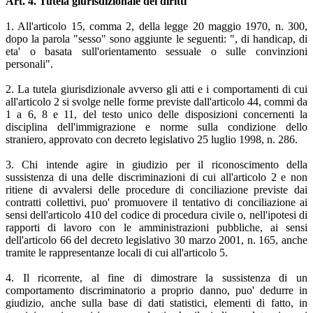
Art. 4. Tutela giurisdizionale dei diritti
1. All'articolo 15, comma 2, della legge 20 maggio 1970, n. 300,
dopo la parola "sesso" sono aggiunte le seguenti: ", di handicap, di
eta' o basata sull'orientamento sessuale o sulle convinzioni
personali".
2. La tutela giurisdizionale avverso gli atti e i comportamenti di cui
all'articolo 2 si svolge nelle forme previste dall'articolo 44, commi da
1 a 6, 8 e 11, del testo unico delle disposizioni concernenti la
disciplina dell'immigrazione e norme sulla condizione dello
straniero, approvato con decreto legislativo 25 luglio 1998, n. 286.
3. Chi intende agire in giudizio per il riconoscimento della
sussistenza di una delle discriminazioni di cui all'articolo 2 e non
ritiene di avvalersi delle procedure di conciliazione previste dai
contratti collettivi, puo' promuovere il tentativo di conciliazione ai
sensi dell'articolo 410 del codice di procedura civile o, nell'ipotesi di
rapporti di lavoro con le amministrazioni pubbliche, ai sensi
dell'articolo 66 del decreto legislativo 30 marzo 2001, n. 165, anche
tramite le rappresentanze locali di cui all'articolo 5.
4. Il ricorrente, al fine di dimostrare la sussistenza di un
comportamento discriminatorio a proprio danno, puo' dedurre in
giudizio, anche sulla base di dati statistici, elementi di fatto, in