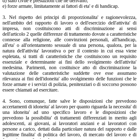
d) stato civile e prestazioni che ne derivano;
e) forze armate, limitatamente ai fattori di eta' e di handicap.
3. Nel rispetto dei principi di proporzionalita' e ragionevolezza,
nell'ambito del rapporto di lavoro o dell'esercizio dell'attivita' di
impresa, non costituiscono atti di discriminazione ai sensi
dell'articolo 2 quelle differenze di trattamento dovute a caratteristiche
connesse alla religione, alle convinzioni personali, all'handicap,
all'eta' o all'orientamento sessuale di una persona, qualora, per la
natura dell'attivita' lavorativa o per il contesto in cui essa viene
espletata, si tratti di caratteristiche che costituiscono un requisito
essenziale e determinante ai fini dello svolgimento dell'attivita'
medesima. Parimenti, non costituisce atto di discriminazione la
valutazione delle caratteristiche suddette ove esse assumano
rilevanza ai fini dell'idoneita' allo svolgimento delle funzioni che le
forze armate e i servizi di polizia, penitenziari o di soccorso possono
essere chiamati ad esercitare.
4. Sono, comunque, fatte salve le disposizioni che prevedono
accertamenti di idoneita' al lavoro per quanto riguarda la necessita' di
una idoneita' ad uno specifico lavoro e le disposizioni che
prevedono la possibilita' di trattamenti differenziati in merito agli
adolescenti, ai giovani, ai lavoratori anziani e ai lavoratori con
persone a carico, dettati dalla particolare natura del rapporto e dalle
legittime finalita' di politica del lavoro, di mercato del lavoro e di