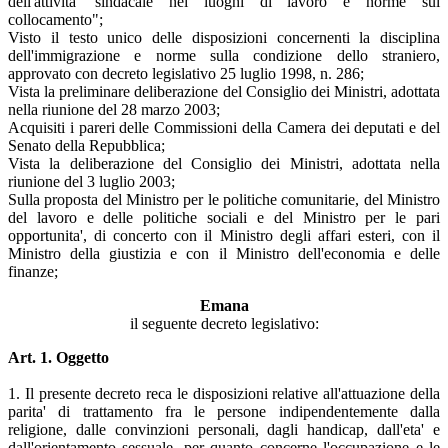
dell'attivita' sindacale nei luoghi di lavoro e norme sul
collocamento";
Visto il testo unico delle disposizioni concernenti la disciplina
dell'immigrazione e norme sulla condizione dello straniero,
approvato con decreto legislativo 25 luglio 1998, n. 286;
Vista la preliminare deliberazione del Consiglio dei Ministri, adottata
nella riunione del 28 marzo 2003;
Acquisiti i pareri delle Commissioni della Camera dei deputati e del
Senato della Repubblica;
Vista la deliberazione del Consiglio dei Ministri, adottata nella
riunione del 3 luglio 2003;
Sulla proposta del Ministro per le politiche comunitarie, del Ministro
del lavoro e delle politiche sociali e del Ministro per le pari
opportunita', di concerto con il Ministro degli affari esteri, con il
Ministro della giustizia e con il Ministro dell'economia e delle
finanze;
Emana
il seguente decreto legislativo:
Art. 1. Oggetto
1. Il presente decreto reca le disposizioni relative all'attuazione della
parita' di trattamento fra le persone indipendentemente dalla
religione, dalle convinzioni personali, dagli handicap, dall'eta' e
dall'orientamento sessuale, per quanto concerne l'occupazione e le