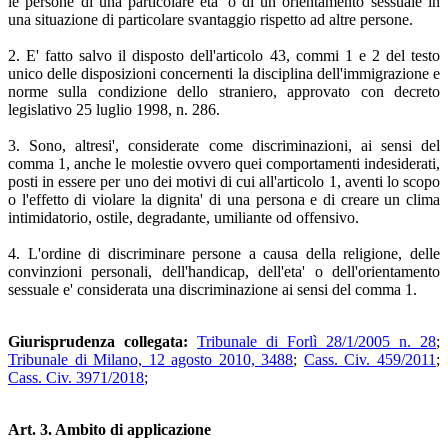
le persone di una particolare eta' o di un orientamento sessuale in
una situazione di particolare svantaggio rispetto ad altre persone.
2. E' fatto salvo il disposto dell'articolo 43, commi 1 e 2 del testo
unico delle disposizioni concernenti la disciplina dell'immigrazione e
norme sulla condizione dello straniero, approvato con decreto
legislativo 25 luglio 1998, n. 286.
3. Sono, altresi', considerate come discriminazioni, ai sensi del
comma 1, anche le molestie ovvero quei comportamenti indesiderati,
posti in essere per uno dei motivi di cui all'articolo 1, aventi lo scopo
o l'effetto di violare la dignita' di una persona e di creare un clima
intimidatorio, ostile, degradante, umiliante od offensivo.
4. L'ordine di discriminare persone a causa della religione, delle
convinzioni personali, dell'handicap, dell'eta' o dell'orientamento
sessuale e' considerata una discriminazione ai sensi del comma 1.
Giurisprudenza collegata:
Tribunale di Forlì 28/1/2005 n. 28
;
Tribunale di Milano, 12 agosto 2010, 3488
;
Cass. Civ. 459/2011
;
Cass. Civ. 3971/2018
;
Art. 3. Ambito di applicazione