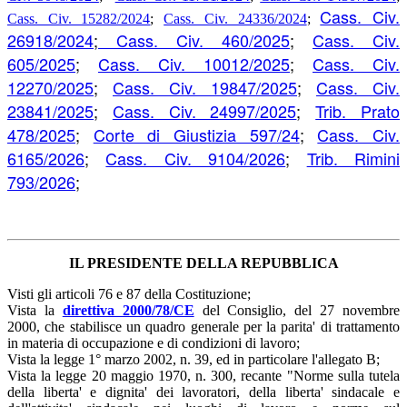
Cass. Civ.
Cass. Civ. 15282/2024
;
Cass. Civ. 24336/2024
;
26918/2024
;
Cass. Civ. 460/2025
;
Cass. Civ.
605/2025
;
Cass. Civ. 10012/2025
;
Cass. Civ.
12270/2025
;
Cass. Civ. 19847/2025
;
Cass. Civ.
23841/2025
;
Cass. Civ. 24997/2025
;
Trib. Prato
478/2025
;
Corte di Giustizia 597/24
;
Cass. Civ.
6165/2026
;
Cass. Civ. 9104/2026
;
Trib. Rimini
793/2026
;
IL PRESIDENTE DELLA REPUBBLICA
Visti gli articoli 76 e 87 della Costituzione;
Vista la
direttiva 2000/78/CE
del Consiglio, del 27 novembre
2000, che stabilisce un quadro generale per la parita' di trattamento
in materia di occupazione e di condizioni di lavoro;
Vista la legge 1° marzo 2002, n. 39, ed in particolare l'allegato B;
Vista la legge 20 maggio 1970, n. 300, recante "Norme sulla tutela
della liberta' e dignita' dei lavoratori, della liberta' sindacale e