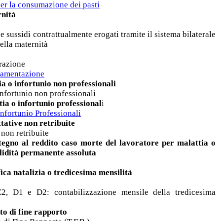
per la consumazione dei pasti
nità
 e sussidi contrattualmente erogati tramite il sistema bilaterale
ella maternità
urazione
olamentazione
 o infortunio non professionali
infortunio non professionali
a o infortunio professional
i
Infortunio Professionali
ative non retribuite
 non retribuite
egno al reddito caso morte del lavoratore per malattia o
alidità permanente assoluta
ca natalizia o tredicesima mensilità
C2, D1 e D2: contabilizzazione mensile della tredicesima
o di fine rapporto