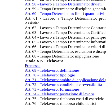
Art. 58 - Lavoro a Tempo Determinato: divieti
Art. 59 - Tempo Determinato: disciplina general
Art. 60 - Tempo Determinato: limiti quantitativi
Art. 61 - Lavoro a Tempo Determinato: pror
Assistito
Art. 62 - Lavoro a Tempo Determinato: Contratt
Art. 63 - Lavoro a Tempo Determinato: Certific
Art. 64 - Lavoro a Tempo Determinato: principi
Art. 65 - Lavoro a Tempo Determinato: informat
Art. 66 - Lavoro a Tempo Determinato: criteri d
Art. 67 - Tempo Determinato: esclusioni e discip
Art. 68 - Tempo Determinato: impugnazione
Titolo XIV Telelavoro
Premessa
Art. 69 - Telelavoro: definizione
Art. 70 - Telelavoro: tipologie
Art. 71 - Telelavoro: ambito di applicazione del 
Art. 72 - Telelavoro: condizioni e reversibilità
Art. 73 - Telelavoro: formazione
Art. 74 - Telelavoro: postazione di lavoro
Art. 75 - Telelavoro: rimborso costi di esercizio
Art. 76 - Telelavoro: rimborso chilometrici