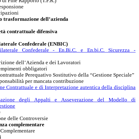
 di Fine Rapporto (T.F.R.)
responsione
cipazioni
o trasformazione dell’azienda
età contrattuale difensiva
ilaterale Confederale (ENBIC)
laterale Confederale - En.Bi.C. e En.bi.C. Sicurezza -
rizione dell’Azienda e dei Lavoratori
empimenti obbligatori
ontrattuale Perequativo Sostitutivo della “Gestione Speciale”
ponsabilità per mancata contribuzione
e Contrattuale e di Interpretazione autentica della disciplina
cazione degli Appalti e Asseverazione del Modello di
estione
e
one delle Controversie
enza complementare
a Complementare
i