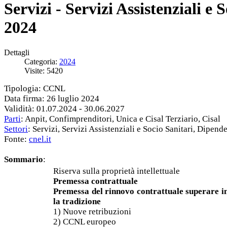
Servizi - Servizi Assistenziali e
2024
Dettagli
Categoria:
2024
Visite: 5420
Tipologia: CCNL
Data firma: 26 luglio 2024
Validità: 01.07.2024 - 30.06.2027
Parti
: Anpit, Confimprenditori, Unica e Cisal Terziario, Cisal
Settori
: Servizi, Servizi Assistenziali e Socio Sanitari, Dipend
Fonte:
cnel.it
Sommario
:
Riserva sulla proprietà intellettuale
Premessa contrattuale
Premessa del rinnovo contrattuale superare in
la tradizione
1) Nuove retribuzioni
2) CCNL europeo