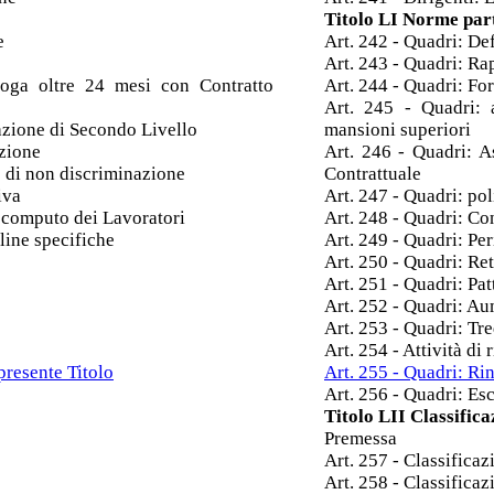
Titolo LI Norme part
e
Art. 242 - Quadri: De
Art. 243 - Quadri: R
oga oltre 24 mesi con Contratto
Art. 244 - Quadri: F
Art. 245 - Quadri: 
azione di Secondo Livello
mansioni superiori
azione
Art. 246 - Quadri: As
o di non discriminazione
Contrattuale
iva
Art. 247 - Quadri: pol
i computo dei Lavoratori
Art. 248 - Quadri: Con
line specifiche
Art. 249 - Quadri: Pe
Art. 250 - Quadri: R
Art. 251 - Quadri: Pa
Art. 252 - Quadri: Au
Art. 253 - Quadri: Tr
Art. 254 - Attività di
presente Titolo
Art. 255 - Quadri: Rin
Art. 256 - Quadri: Esc
Titolo LII Classifica
Premessa
Art. 257 - Classificaz
Art. 258 - Classificazi