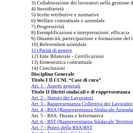
3) Collaborazione dei lavoratori nella gestione 
4) Sussidiarietà
5) Scelte retributive e normative
6) Welfare contrattuale e aziendale
7) Progressività
8) Esemplificazioni e interpretazioni: efficacia
9) Dinamicità, partecipazione e formazione 
10) Referendum aziendale
11) Parità di genere
12) Ente Bilaterale - Certificazioni
13) Ermeneutica contrattuale
14) Conclusioni
Disciplina Generale
Titolo I Il CCNL “Case di cura”
Art. 1 - Aspetti generali
Titolo II Diritti sindacali e di rappresentanza
Art. 2 - Statuto dei Lavoratori
Art. 3 - Rappresentanza Collettiva dei Lavorator
Art. 4 - RSA (Rappresentanza Sindacale Aziendal
Art. 5 - RSA: Durata e Informativa
Art. 6 - RST (Rappresentanza Sindacale Territori
Art. 7 - Poteri della RSA/RST