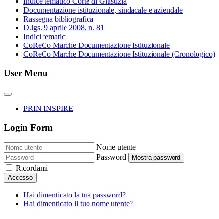
Indice tematico Corte di Giustizia
Documentazione istituzionale, sindacale e aziendale
Rassegna bibliografica
D.lgs. 9 aprile 2008, n. 81
Indici tematici
CoReCo Marche Documentazione Istituzionale
CoReCo Marche Documentazione Istituzionale (Cronologico)
User Menu
PRIN INSPIRE
Login Form
Nome utente
Password
Mostra password
Ricordami
Accesso
Hai dimenticato la tua password?
Hai dimenticato il tuo nome utente?