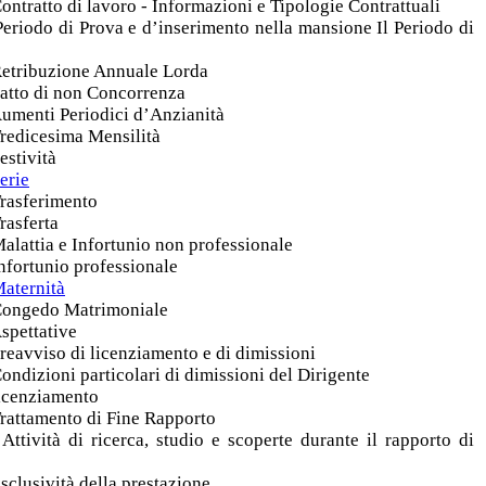
Contratto di lavoro - Informazioni e Tipologie Contrattuali
 Periodo di Prova e d’inserimento nella mansione Il Periodo di
 Retribuzione Annuale Lorda
 Patto di non Concorrenza
 Aumenti Periodici d’Anzianità
 Tredicesima Mensilità
estività
Ferie
Trasferimento
Trasferta
Malattia e Infortunio non professionale
Infortunio professionale
Maternità
: Congedo Matrimoniale
Aspettative
Preavviso di licenziamento e di dimissioni
Condizioni particolari di dimissioni del Dirigente
licenziamento
 Trattamento di Fine Rapporto
 Attività di ricerca, studio e scoperte durante il rapporto di
Esclusività della prestazione