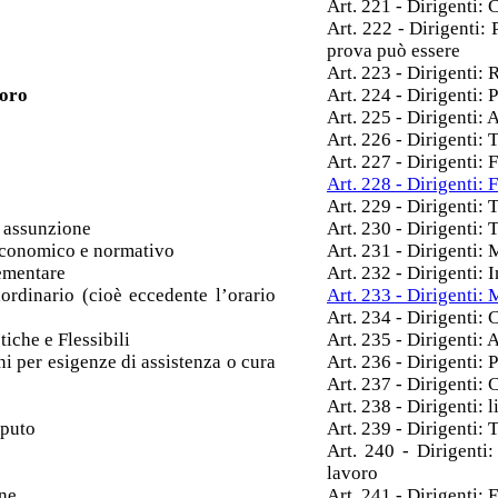
Art. 221 - Dirigenti: 
Art. 222 - Dirigenti:
prova può essere
Art. 223 - Dirigenti:
voro
Art. 224 - Dirigenti:
Art. 225 - Dirigenti:
Art. 226 - Dirigenti:
Art. 227 - Dirigenti: F
Art. 228 - Dirigenti: 
Art. 229 - Dirigenti: 
i assunzione
Art. 230 - Dirigenti: 
 economico e normativo
Art. 231 - Dirigenti: 
lementare
Art. 232 - Dirigenti: 
ordinario (cioè eccedente l’orario
Art. 233 - Dirigenti: 
Art. 234 - Dirigenti
iche e Flessibili
Art. 235 - Dirigenti: 
i per esigenze di assistenza o cura
Art. 236 - Dirigenti: 
Art. 237 - Dirigenti: 
Art. 238 - Dirigenti: 
mputo
Art. 239 - Dirigenti:
Art. 240 - Dirigenti:
lavoro
one
Art. 241 - Dirigenti: 