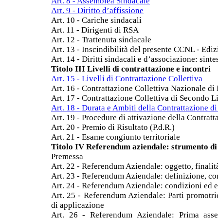
Art. 8 - Assemblea Sindacale
Art. 9 - Diritto d’affissione
Art. 10 - Cariche sindacali
Art. 11 - Dirigenti di RSA
Art. 12 - Trattenuta sindacale
Art. 13 - Inscindibilità del presente CCNL - Ediz
Art. 14 - Diritti sindacali e d’associazione: sinte
Titolo III Livelli di contrattazione e incontri
Art. 15 - Livelli di Contrattazione Collettiva
Art. 16 - Contrattazione Collettiva Nazionale di
Art. 17 - Contrattazione Collettiva di Secondo L
Art. 18 - Durata e Ambiti della Contrattazione d
Art. 19 - Procedure di attivazione della Contrat
Art. 20 - Premio di Risultato (P.d.R.)
Art. 21 - Esame congiunto territoriale
Titolo IV Referendum aziendale: strumento di
Premessa
Art. 22 - Referendum Aziendale: oggetto, finalit
Art. 23 - Referendum Aziendale: definizione, co
Art. 24 - Referendum Aziendale: condizioni ed ef
Art. 25 - Referendum Aziendale: Parti promotr
di applicazione
Art. 26 - Referendum Aziendale: Prima ass