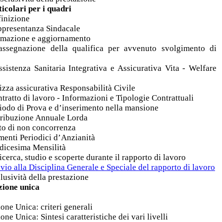
icolari per i quadri
finizione
appresentanza Sindacale
ormazione e aggiornamento
assegnazione della qualifica per avvenuto svolgimento di
sistenza Sanitaria Integrativa e Assicurativa Vita - Welfare
izza assicurativa Responsabilità Civile
tratto di lavoro - Informazioni e Tipologie Contrattuali
riodo di Prova e d’inserimento nella mansione
etribuzione Annuale Lorda
tto di non concorrenza
menti Periodici d’Anzianità
edicesima Mensilità
 ricerca, studio e scoperte durante il rapporto di lavoro
vio alla Disciplina Generale e Speciale del rapporto di lavoro
lusività della prestazione
zione unica
ione Unica: criteri generali
one Unica: Sintesi caratteristiche dei vari livelli