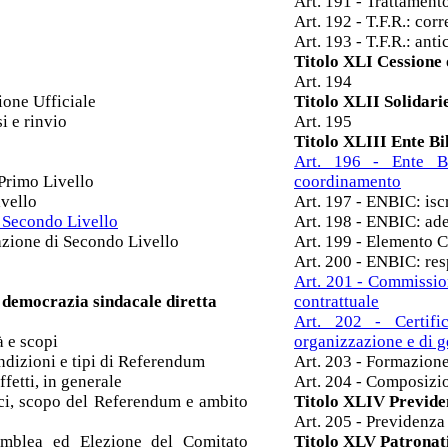
Art. 191 - Trattamento
Art. 192 - T.F.R.: cor
Art. 193 - T.F.R.: anti
Titolo XLI Cessione 
Art. 194
ione Ufficiale
Titolo XLII Solidari
si e rinvio
Art. 195
Titolo XLIII Ente B
Art. 196 - Ente Bi
 Primo Livello
coordinamento
ivello
Art. 197 - ENBIC: isc
i Secondo Livello
Art. 198 - ENBIC: ad
tazione di Secondo Livello
Art. 199 - Elemento C
Art. 200 - ENBIC: res
Art. 201 - Commission
 democrazia sindacale diretta
contrattuale
Art. 202 - Certifi
à e scopi
organizzazione e di g
ndizioni e tipi di Referendum
Art. 203 - Formazion
fetti, in generale
Art. 204 - Composizi
ici, scopo del Referendum e ambito
Titolo XLIV Previd
Art. 205 - Previdenz
emblea ed Elezione del Comitato
Titolo XLV Patronat