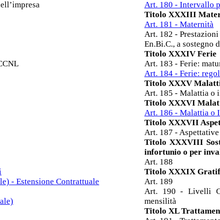
dell’impresa
Art. 180 - Intervallo 
Titolo XXXIII Mater
Art. 181 - Maternità
Art. 182 - Prestazioni
En.Bi.C., a sostegno d
Titolo XXXIV Ferie
del CCNL
Art. 183 - Ferie: mat
Art. 184 - Ferie: reg
Titolo XXXV Malattia
Art. 185 - Malattia o 
Titolo XXXVI Malatti
Art. 186 - Malattia o 
Titolo XXXVII Aspett
Art. 187 - Aspettative
Titolo XXXVIII Sost
infortunio o per inv
Art. 188
i
Titolo XXXIX Gratifi
e) - Estensione Contrattuale
Art. 189
Art. 190 - Livelli 
ale)
mensilità
Titolo XL Trattament