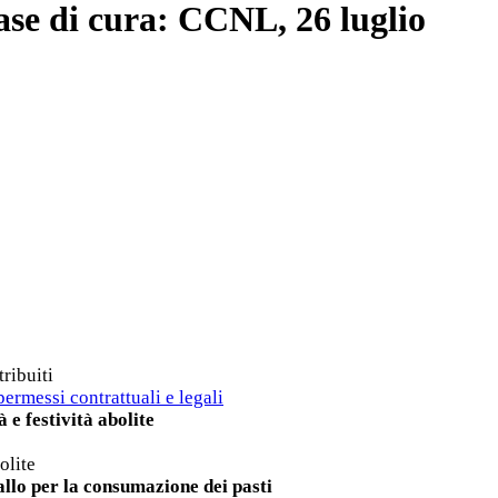
Case di cura: CCNL, 26 luglio
tribuiti
 permessi contrattuali e legali
 e festività abolite
olite
llo per la consumazione dei pasti