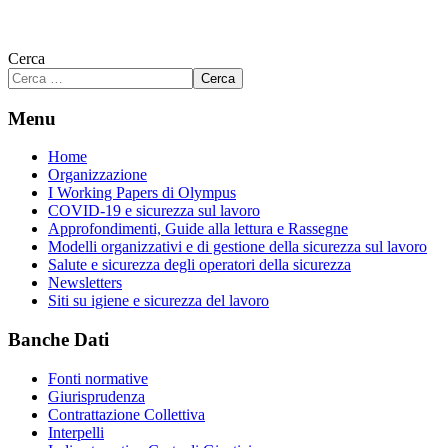
Cerca
Cerca
Menu
Home
Organizzazione
I Working Papers di Olympus
COVID-19 e sicurezza sul lavoro
Approfondimenti, Guide alla lettura e Rassegne
Modelli organizzativi e di gestione della sicurezza sul lavoro
Salute e sicurezza degli operatori della sicurezza
Newsletters
Siti su igiene e sicurezza del lavoro
Banche Dati
Fonti normative
Giurisprudenza
Contrattazione Collettiva
Interpelli